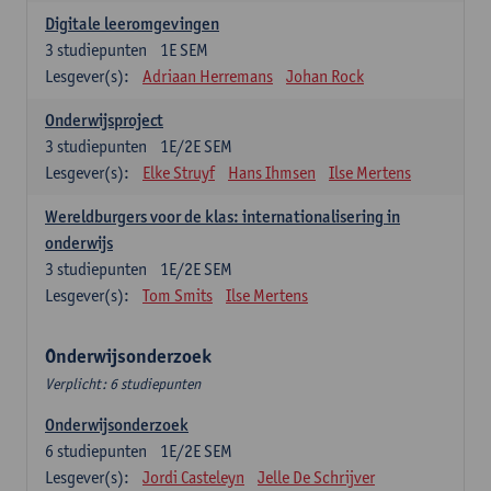
Digitale leeromgevingen
3
studiepunten
1E SEM
Lesgever(s):
Adriaan Herremans
Johan Rock
Onderwijsproject
3
studiepunten
1E/2E SEM
Lesgever(s):
Elke Struyf
Hans Ihmsen
Ilse Mertens
Wereldburgers voor de klas: internationalisering in
onderwijs
3
studiepunten
1E/2E SEM
Lesgever(s):
Tom Smits
Ilse Mertens
Onderwijsonderzoek
Verplicht: 6 studiepunten
Onderwijsonderzoek
6
studiepunten
1E/2E SEM
Lesgever(s):
Jordi Casteleyn
Jelle De Schrijver