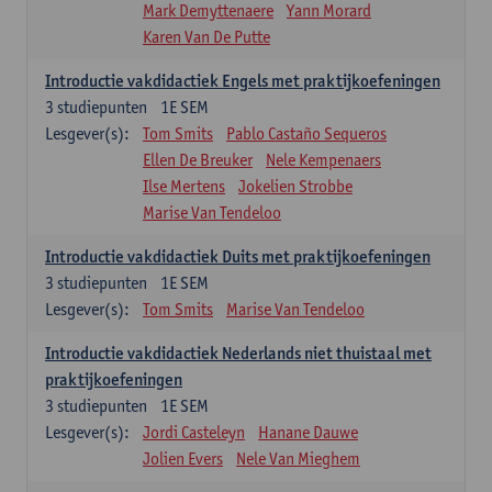
Mark Demyttenaere
Yann Morard
Karen Van De Putte
Introductie vakdidactiek Engels met praktijkoefeningen
3
studiepunten
1E SEM
Lesgever(s):
Tom Smits
Pablo Castaño Sequeros
Ellen De Breuker
Nele Kempenaers
Ilse Mertens
Jokelien Strobbe
Marise Van Tendeloo
Introductie vakdidactiek Duits met praktijkoefeningen
3
studiepunten
1E SEM
Lesgever(s):
Tom Smits
Marise Van Tendeloo
Introductie vakdidactiek Nederlands niet thuistaal met
praktijkoefeningen
3
studiepunten
1E SEM
Lesgever(s):
Jordi Casteleyn
Hanane Dauwe
Jolien Evers
Nele Van Mieghem