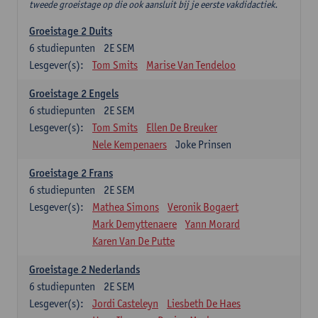
tweede groeistage op die ook aansluit bij je eerste vakdidactiek.
Groeistage 2 Duits
6
studiepunten
2E SEM
Lesgever(s):
Tom Smits
Marise Van Tendeloo
Groeistage 2 Engels
6
studiepunten
2E SEM
Lesgever(s):
Tom Smits
Ellen De Breuker
Nele Kempenaers
Joke Prinsen
Groeistage 2 Frans
6
studiepunten
2E SEM
Lesgever(s):
Mathea Simons
Veronik Bogaert
Mark Demyttenaere
Yann Morard
Karen Van De Putte
Groeistage 2 Nederlands
6
studiepunten
2E SEM
Lesgever(s):
Jordi Casteleyn
Liesbeth De Haes