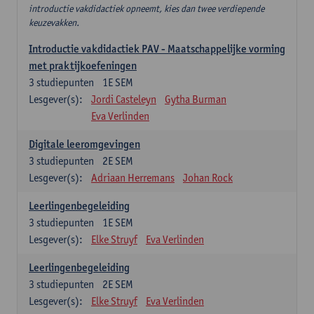
introductie vakdidactiek opneemt, kies dan twee verdiepende
keuzevakken.
Introductie vakdidactiek PAV - Maatschappelijke vorming
met praktijkoefeningen
3
studiepunten
1E SEM
Lesgever(s):
Jordi Casteleyn
Gytha Burman
Eva Verlinden
Digitale leeromgevingen
3
studiepunten
2E SEM
Lesgever(s):
Adriaan Herremans
Johan Rock
Leerlingenbegeleiding
3
studiepunten
1E SEM
Lesgever(s):
Elke Struyf
Eva Verlinden
Leerlingenbegeleiding
3
studiepunten
2E SEM
Lesgever(s):
Elke Struyf
Eva Verlinden