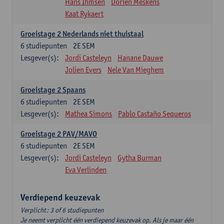
Hans Ihmsen
Dorien Meskens
Kaat Rykaert
Groeistage 2 Nederlands niet thuistaal
6
studiepunten
2E SEM
Lesgever(s):
Jordi Casteleyn
Hanane Dauwe
Jolien Evers
Nele Van Mieghem
Groeistage 2 Spaans
6
studiepunten
2E SEM
Lesgever(s):
Mathea Simons
Pablo Castaño Sequeros
Groeistage 2 PAV/MAVO
6
studiepunten
2E SEM
Lesgever(s):
Jordi Casteleyn
Gytha Burman
Eva Verlinden
Verdiepend keuzevak
Verplicht: 3 of 6 studiepunten
Je neemt verplicht één verdiepend keuzevak op. Als je maar één