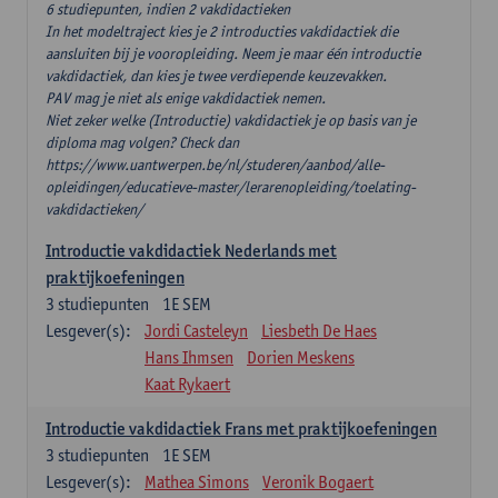
6 studiepunten, indien 2 vakdidactieken
In het modeltraject kies je 2 introducties vakdidactiek die
aansluiten bij je vooropleiding. Neem je maar één introductie
vakdidactiek, dan kies je twee verdiepende keuzevakken.
PAV mag je niet als enige vakdidactiek nemen.
Niet zeker welke (Introductie) vakdidactiek je op basis van je
diploma mag volgen? Check dan
https://www.uantwerpen.be/nl/studeren/aanbod/alle-
opleidingen/educatieve-master/lerarenopleiding/toelating-
vakdidactieken/
Introductie vakdidactiek Nederlands met
praktijkoefeningen
3
studiepunten
1E SEM
Lesgever(s):
Jordi Casteleyn
Liesbeth De Haes
Hans Ihmsen
Dorien Meskens
Kaat Rykaert
Introductie vakdidactiek Frans met praktijkoefeningen
3
studiepunten
1E SEM
Lesgever(s):
Mathea Simons
Veronik Bogaert