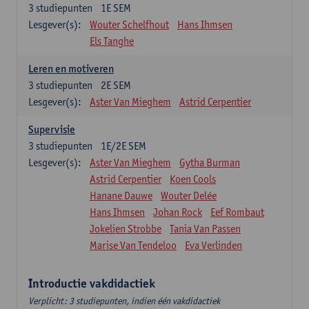
3
studiepunten
1E SEM
Lesgever(s):
Wouter Schelfhout
Hans Ihmsen
Els Tanghe
Leren en motiveren
3
studiepunten
2E SEM
Lesgever(s):
Aster Van Mieghem
Astrid Cerpentier
Supervisie
3
studiepunten
1E/2E SEM
Lesgever(s):
Aster Van Mieghem
Gytha Burman
Astrid Cerpentier
Koen Cools
Hanane Dauwe
Wouter Delée
Hans Ihmsen
Johan Rock
Eef Rombaut
Jokelien Strobbe
Tania Van Passen
Marise Van Tendeloo
Eva Verlinden
Introductie vakdidactiek
Verplicht: 3 studiepunten, indien één vakdidactiek