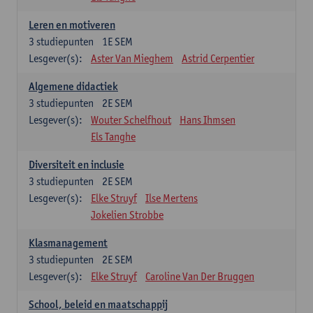
Leren en motiveren
3
studiepunten
1E SEM
Lesgever(s):
Aster Van Mieghem
Astrid Cerpentier
Algemene didactiek
3
studiepunten
2E SEM
Lesgever(s):
Wouter Schelfhout
Hans Ihmsen
Els Tanghe
Diversiteit en inclusie
3
studiepunten
2E SEM
Lesgever(s):
Elke Struyf
Ilse Mertens
Jokelien Strobbe
Klasmanagement
3
studiepunten
2E SEM
Lesgever(s):
Elke Struyf
Caroline Van Der Bruggen
School, beleid en maatschappij