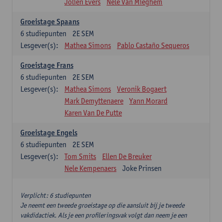
Jolien Evers
Nele Van Mieghem
Groeistage Spaans
6
studiepunten
2E SEM
Lesgever(s):
Mathea Simons
Pablo Castaño Sequeros
Groeistage Frans
6
studiepunten
2E SEM
Lesgever(s):
Mathea Simons
Veronik Bogaert
Mark Demyttenaere
Yann Morard
Karen Van De Putte
Groeistage Engels
6
studiepunten
2E SEM
Lesgever(s):
Tom Smits
Ellen De Breuker
Nele Kempenaers
Joke Prinsen
Verplicht: 6 studiepunten
Je neemt een tweede groeistage op die aansluit bij je tweede
vakdidactiek. Als je een profileringsvak volgt dan neem je een