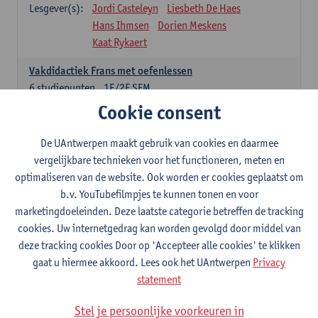
Lesgever(s):
Jordi Casteleyn
Liesbeth De Haes
Hans Ihmsen
Dorien Meskens
Kaat Rykaert
Vakdidactiek Frans met oefenlessen
6
studiepunten
1E/2E SEM
Lesgever(s):
Mathea Simons
Veronik Bogaert
Cookie consent
Mark Demyttenaere
Yann Morard
Karen Van De Putte
De UAntwerpen maakt gebruik van cookies en daarmee
vergelijkbare technieken voor het functioneren, meten en
Vakdidactiek Engels met oefenlessen
optimaliseren van de website. Ook worden er cookies geplaatst om
6
studiepunten
1E/2E SEM
b.v. YouTubefilmpjes te kunnen tonen en voor
Lesgever(s):
Tom Smits
Ellen De Breuker
marketingdoeleinden. Deze laatste categorie betreffen de tracking
Nele Kempenaers
Joke Prinsen
cookies. Uw internetgedrag kan worden gevolgd door middel van
deze tracking cookies Door op 'Accepteer alle cookies' te klikken
Vakdidactiek Duits met oefenlessen
gaat u hiermee akkoord. Lees ook het UAntwerpen
Privacy
6
studiepunten
1E/2E SEM
statement
Lesgever(s):
Tom Smits
Marise Van Tendeloo
Vakdidactiek Nederlands niet-thuistaal met oefenlessen
Stel je persoonlijke voorkeuren in