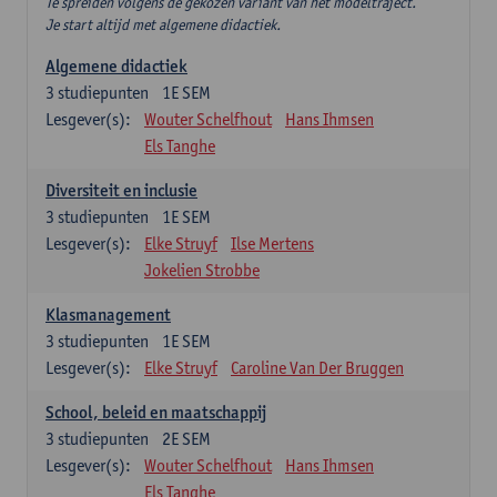
Te spreiden volgens de gekozen variant van het modeltraject.
Je start altijd met algemene didactiek.
Algemene didactiek
3
studiepunten
1E SEM
Lesgever(s):
Wouter Schelfhout
Hans Ihmsen
Els Tanghe
Diversiteit en inclusie
3
studiepunten
1E SEM
Lesgever(s):
Elke Struyf
Ilse Mertens
Jokelien Strobbe
Klasmanagement
3
studiepunten
1E SEM
Lesgever(s):
Elke Struyf
Caroline Van Der Bruggen
School, beleid en maatschappij
3
studiepunten
2E SEM
Lesgever(s):
Wouter Schelfhout
Hans Ihmsen
Els Tanghe