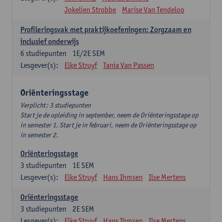
Jokelien Strobbe
Marise Van Tendeloo
Profileringsvak met praktijkoefeningen: Zorgzaam en
inclusief onderwijs
6
studiepunten
1E/2E SEM
Lesgever(s):
Elke Struyf
Tania Van Passen
Oriënteringsstage
Verplicht: 3 studiepunten
Start je de opleiding in september, neem de Oriënteringsstage op
in semester 1. Start je in februari, neem de Oriënteringsstage op
in semester 2.
Oriënteringsstage
3
studiepunten
1E SEM
Lesgever(s):
Elke Struyf
Hans Ihmsen
Ilse Mertens
Oriënteringsstage
3
studiepunten
2E SEM
Lesgever(s):
Elke Struyf
Hans Ihmsen
Ilse Mertens