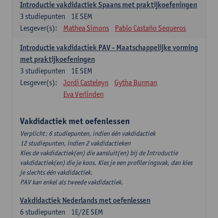
Introductie vakdidactiek Spaans met praktijkoefeningen
3
studiepunten
1E SEM
Lesgever(s):
Mathea Simons
Pablo Castaño Sequeros
Introductie vakdidactiek PAV - Maatschappelijke vorming
met praktijkoefeningen
3
studiepunten
1E SEM
Lesgever(s):
Jordi Casteleyn
Gytha Burman
Eva Verlinden
Vakdidactiek met oefenlessen
Verplicht: 6 studiepunten, indien één vakdidactiek
12 studiepunten, indien 2 vakdidactieken
Kies de vakdidactiek(en) die aansluit(en) bij de Introductie
vakdidactiek(en) die je koos. Kies je een profileringsvak, dan kies
je slechts één vakdidactiek.
PAV kan enkel als tweede vakdidactiek.
Vakdidactiek Nederlands met oefenlessen
6
studiepunten
1E/2E SEM