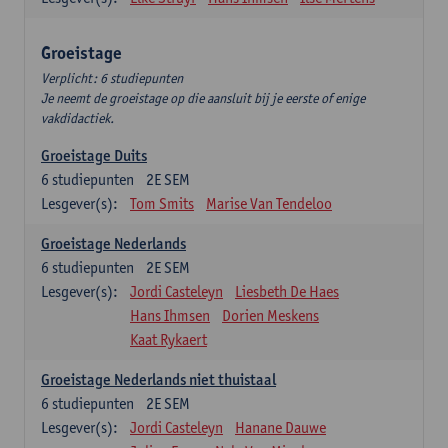
Groeistage
Verplicht: 6 studiepunten
Je neemt de groeistage op die aansluit bij je eerste of enige
vakdidactiek.
Groeistage Duits
6
studiepunten
2E SEM
Lesgever(s):
Tom Smits
Marise Van Tendeloo
Groeistage Nederlands
6
studiepunten
2E SEM
Lesgever(s):
Jordi Casteleyn
Liesbeth De Haes
Hans Ihmsen
Dorien Meskens
Kaat Rykaert
Groeistage Nederlands niet thuistaal
6
studiepunten
2E SEM
Lesgever(s):
Jordi Casteleyn
Hanane Dauwe