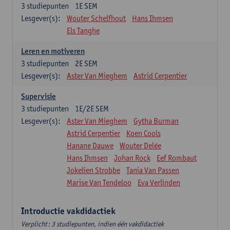
3
studiepunten
1E SEM
Lesgever(s):
Wouter Schelfhout
Hans Ihmsen
Els Tanghe
Leren en motiveren
3
studiepunten
2E SEM
Lesgever(s):
Aster Van Mieghem
Astrid Cerpentier
Supervisie
3
studiepunten
1E/2E SEM
Lesgever(s):
Aster Van Mieghem
Gytha Burman
Astrid Cerpentier
Koen Cools
Hanane Dauwe
Wouter Delée
Hans Ihmsen
Johan Rock
Eef Rombaut
Jokelien Strobbe
Tania Van Passen
Marise Van Tendeloo
Eva Verlinden
Introductie vakdidactiek
Verplicht: 3 studiepunten, indien één vakdidactiek