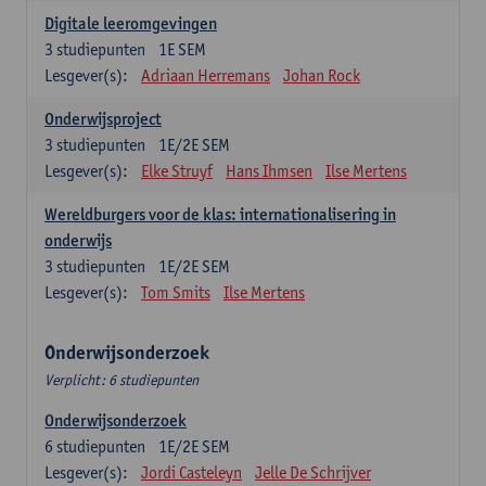
Digitale leeromgevingen
3
studiepunten
1E SEM
Lesgever(s):
Adriaan Herremans
Johan Rock
Onderwijsproject
3
studiepunten
1E/2E SEM
Lesgever(s):
Elke Struyf
Hans Ihmsen
Ilse Mertens
Wereldburgers voor de klas: internationalisering in
onderwijs
3
studiepunten
1E/2E SEM
Lesgever(s):
Tom Smits
Ilse Mertens
Onderwijsonderzoek
Verplicht: 6 studiepunten
Onderwijsonderzoek
6
studiepunten
1E/2E SEM
Lesgever(s):
Jordi Casteleyn
Jelle De Schrijver