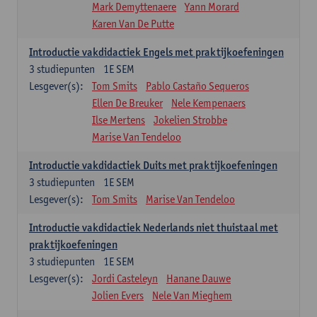
Mark Demyttenaere
Yann Morard
Karen Van De Putte
Introductie vakdidactiek Engels met praktijkoefeningen
3
studiepunten
1E SEM
Lesgever(s):
Tom Smits
Pablo Castaño Sequeros
Ellen De Breuker
Nele Kempenaers
Ilse Mertens
Jokelien Strobbe
Marise Van Tendeloo
Introductie vakdidactiek Duits met praktijkoefeningen
3
studiepunten
1E SEM
Lesgever(s):
Tom Smits
Marise Van Tendeloo
Introductie vakdidactiek Nederlands niet thuistaal met
praktijkoefeningen
3
studiepunten
1E SEM
Lesgever(s):
Jordi Casteleyn
Hanane Dauwe
Jolien Evers
Nele Van Mieghem