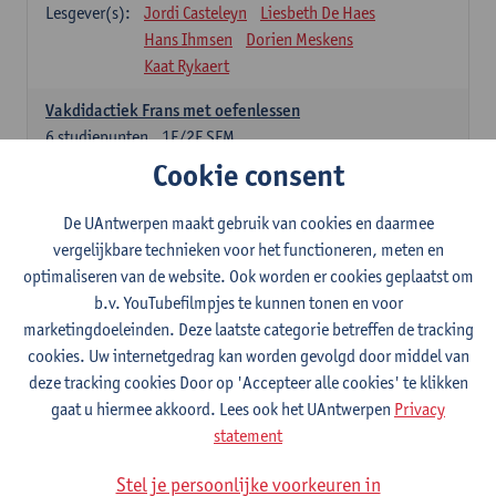
Lesgever(s):
Jordi Casteleyn
Liesbeth De Haes
Hans Ihmsen
Dorien Meskens
Kaat Rykaert
Vakdidactiek Frans met oefenlessen
6
studiepunten
1E/2E SEM
Lesgever(s):
Mathea Simons
Veronik Bogaert
Cookie consent
Mark Demyttenaere
Yann Morard
Karen Van De Putte
De UAntwerpen maakt gebruik van cookies en daarmee
vergelijkbare technieken voor het functioneren, meten en
Vakdidactiek Engels met oefenlessen
optimaliseren van de website. Ook worden er cookies geplaatst om
6
studiepunten
1E/2E SEM
b.v. YouTubefilmpjes te kunnen tonen en voor
Lesgever(s):
Tom Smits
Ellen De Breuker
marketingdoeleinden. Deze laatste categorie betreffen de tracking
Nele Kempenaers
Joke Prinsen
cookies. Uw internetgedrag kan worden gevolgd door middel van
deze tracking cookies Door op 'Accepteer alle cookies' te klikken
Vakdidactiek Duits met oefenlessen
gaat u hiermee akkoord. Lees ook het UAntwerpen
Privacy
6
studiepunten
1E/2E SEM
statement
Lesgever(s):
Tom Smits
Marise Van Tendeloo
Vakdidactiek Nederlands niet-thuistaal met oefenlessen
Stel je persoonlijke voorkeuren in