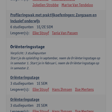
Jokelien Strobbe
Marise Van Tendeloo
Profileringsvak met praktijkoefeningen: Zorgzaam en
inclusief onderwijs
6
studiepunten
1E/2E SEM
Lesgever(s):
Elke Struyf
Tania Van Passen
Oriënteringsstage
Verplicht: 3 studiepunten
Start je de opleiding in september, neem de Oriënteringsstage op
in semester 1. Start je in februari, neem de Oriënteringsstage op
in semester 2.
Oriënteringsstage
3
studiepunten
1E SEM
Lesgever(s):
Elke Struyf
Hans Ihmsen
Ilse Mertens
Oriënteringsstage
3
studiepunten
2E SEM
Lesgever(s):
Elke Struyf
Hans Ihmsen
Ilse Mertens