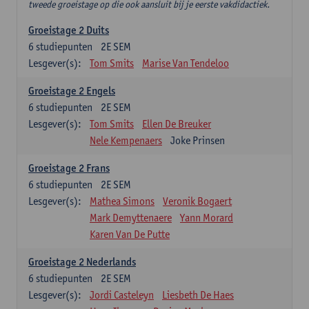
tweede groeistage op die ook aansluit bij je eerste vakdidactiek.
Groeistage 2 Duits
6
studiepunten
2E SEM
Lesgever(s):
Tom Smits
Marise Van Tendeloo
Groeistage 2 Engels
6
studiepunten
2E SEM
Lesgever(s):
Tom Smits
Ellen De Breuker
Nele Kempenaers
Joke Prinsen
Groeistage 2 Frans
6
studiepunten
2E SEM
Lesgever(s):
Mathea Simons
Veronik Bogaert
Mark Demyttenaere
Yann Morard
Karen Van De Putte
Groeistage 2 Nederlands
6
studiepunten
2E SEM
Lesgever(s):
Jordi Casteleyn
Liesbeth De Haes