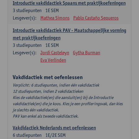
Introductie vakdidactiek Spaans met praktijkoefeningen
3
studiepunten
1E SEM
Lesgever(s):
Mathea Simons
Pablo Castaño Sequeros
Introductie vakdidactiek PAV - Maatschappelijke vorming
met praktijkoefeningen
3
studiepunten
1E SEM
Lesgever(s):
Jordi Casteleyn
Gytha Burman
Eva Verlinden
Vakdidactiek met oefenlessen
Verplicht: 6 studiepunten, indien één vakdidactiek
12 studiepunten, indien 2 vakdidactieken
Kies de vakdidactiek(en) die aansluit(en) bij de Introductie
vakdidactiek(en) die je koos. Kies je een profileringsvak, dan kies
je slechts één vakdidactiek.
PAV kan enkel als tweede vakdidactiek.
Vakdidactiek Nederlands met oefenlessen
6
studiepunten
1E/2E SEM