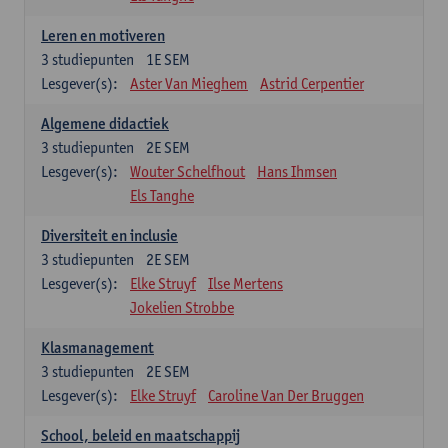
Leren en motiveren
3
studiepunten
1E SEM
Lesgever(s):
Aster Van Mieghem
Astrid Cerpentier
Algemene didactiek
3
studiepunten
2E SEM
Lesgever(s):
Wouter Schelfhout
Hans Ihmsen
Els Tanghe
Diversiteit en inclusie
3
studiepunten
2E SEM
Lesgever(s):
Elke Struyf
Ilse Mertens
Jokelien Strobbe
Klasmanagement
3
studiepunten
2E SEM
Lesgever(s):
Elke Struyf
Caroline Van Der Bruggen
School, beleid en maatschappij