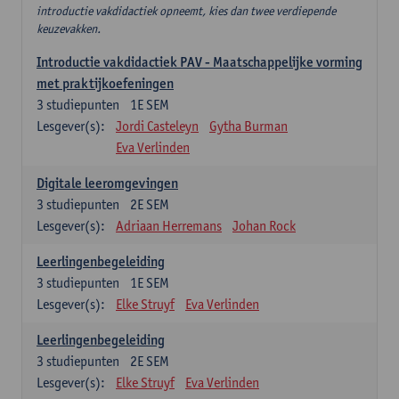
introductie vakdidactiek opneemt, kies dan twee verdiepende
keuzevakken.
Introductie vakdidactiek PAV - Maatschappelijke vorming
met praktijkoefeningen
3
studiepunten
1E SEM
Lesgever(s):
Jordi Casteleyn
Gytha Burman
Eva Verlinden
Digitale leeromgevingen
3
studiepunten
2E SEM
Lesgever(s):
Adriaan Herremans
Johan Rock
Leerlingenbegeleiding
3
studiepunten
1E SEM
Lesgever(s):
Elke Struyf
Eva Verlinden
Leerlingenbegeleiding
3
studiepunten
2E SEM
Lesgever(s):
Elke Struyf
Eva Verlinden