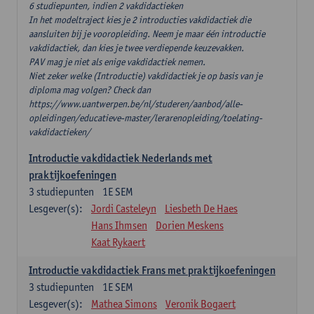
6 studiepunten, indien 2 vakdidactieken
In het modeltraject kies je 2 introducties vakdidactiek die
aansluiten bij je vooropleiding. Neem je maar één introductie
vakdidactiek, dan kies je twee verdiepende keuzevakken.
PAV mag je niet als enige vakdidactiek nemen.
Niet zeker welke (Introductie) vakdidactiek je op basis van je
diploma mag volgen? Check dan
https://www.uantwerpen.be/nl/studeren/aanbod/alle-
opleidingen/educatieve-master/lerarenopleiding/toelating-
vakdidactieken/
Introductie vakdidactiek Nederlands met
praktijkoefeningen
3
studiepunten
1E SEM
Lesgever(s):
Jordi Casteleyn
Liesbeth De Haes
Hans Ihmsen
Dorien Meskens
Kaat Rykaert
Introductie vakdidactiek Frans met praktijkoefeningen
3
studiepunten
1E SEM
Lesgever(s):
Mathea Simons
Veronik Bogaert