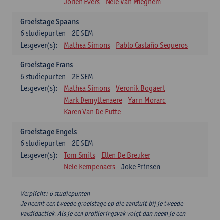
Jolien Evers
Nele Van Mieghem
Groeistage Spaans
6
studiepunten
2E SEM
Lesgever(s):
Mathea Simons
Pablo Castaño Sequeros
Groeistage Frans
6
studiepunten
2E SEM
Lesgever(s):
Mathea Simons
Veronik Bogaert
Mark Demyttenaere
Yann Morard
Karen Van De Putte
Groeistage Engels
6
studiepunten
2E SEM
Lesgever(s):
Tom Smits
Ellen De Breuker
Nele Kempenaers
Joke Prinsen
Verplicht: 6 studiepunten
Je neemt een tweede groeistage op die aansluit bij je tweede
vakdidactiek. Als je een profileringsvak volgt dan neem je een