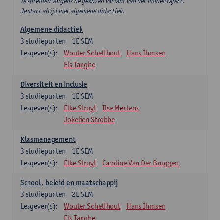
Te spreiden volgens de gekozen variant van het modeltraject.
Je start altijd met algemene didactiek.
Algemene didactiek
3
studiepunten
1E SEM
Lesgever(s):
Wouter Schelfhout
Hans Ihmsen
Els Tanghe
Diversiteit en inclusie
3
studiepunten
1E SEM
Lesgever(s):
Elke Struyf
Ilse Mertens
Jokelien Strobbe
Klasmanagement
3
studiepunten
1E SEM
Lesgever(s):
Elke Struyf
Caroline Van Der Bruggen
School, beleid en maatschappij
3
studiepunten
2E SEM
Lesgever(s):
Wouter Schelfhout
Hans Ihmsen
Els Tanghe