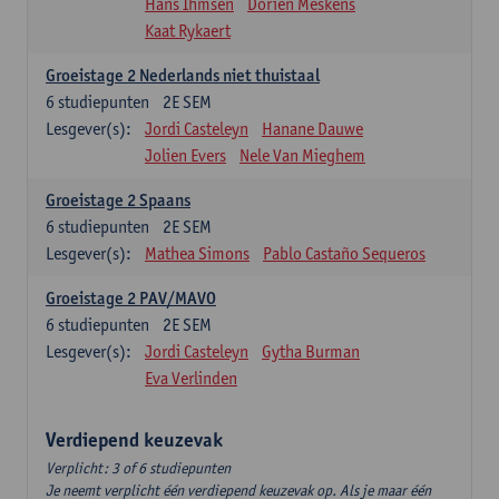
Hans Ihmsen
Dorien Meskens
Kaat Rykaert
Groeistage 2 Nederlands niet thuistaal
6
studiepunten
2E SEM
Lesgever(s):
Jordi Casteleyn
Hanane Dauwe
Jolien Evers
Nele Van Mieghem
Groeistage 2 Spaans
6
studiepunten
2E SEM
Lesgever(s):
Mathea Simons
Pablo Castaño Sequeros
Groeistage 2 PAV/MAVO
6
studiepunten
2E SEM
Lesgever(s):
Jordi Casteleyn
Gytha Burman
Eva Verlinden
Verdiepend keuzevak
Verplicht: 3 of 6 studiepunten
Je neemt verplicht één verdiepend keuzevak op. Als je maar één