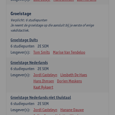
Groeistage
Verplicht: 6 studiepunten
Je neemt de groeistage op die aansluit bij je eerste of enige
vakdidactiek.
Groeistage Duits
6
studiepunten
2E SEM
Lesgever(s):
Tom Smits
Marise Van Tendeloo
Groeistage Nederlands
6
studiepunten
2E SEM
Lesgever(s):
Jordi Casteleyn
Liesbeth De Haes
Hans Ihmsen
Dorien Meskens
Kaat Rykaert
Groeistage Nederlands niet thuistaal
6
studiepunten
2E SEM
Lesgever(s):
Jordi Casteleyn
Hanane Dauwe