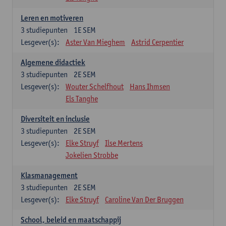
Leren en motiveren
3
studiepunten
1E SEM
Lesgever(s):
Aster Van Mieghem
Astrid Cerpentier
Algemene didactiek
3
studiepunten
2E SEM
Lesgever(s):
Wouter Schelfhout
Hans Ihmsen
Els Tanghe
Diversiteit en inclusie
3
studiepunten
2E SEM
Lesgever(s):
Elke Struyf
Ilse Mertens
Jokelien Strobbe
Klasmanagement
3
studiepunten
2E SEM
Lesgever(s):
Elke Struyf
Caroline Van Der Bruggen
School, beleid en maatschappij