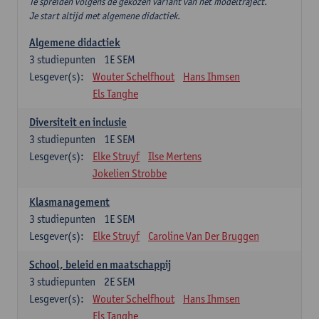
Te spreiden volgens de gekozen variant van het modeltraject.
Je start altijd met algemene didactiek.
Algemene didactiek
3
studiepunten
1E SEM
Lesgever(s):
Wouter Schelfhout
Hans Ihmsen
Els Tanghe
Diversiteit en inclusie
3
studiepunten
1E SEM
Lesgever(s):
Elke Struyf
Ilse Mertens
Jokelien Strobbe
Klasmanagement
3
studiepunten
1E SEM
Lesgever(s):
Elke Struyf
Caroline Van Der Bruggen
School, beleid en maatschappij
3
studiepunten
2E SEM
Lesgever(s):
Wouter Schelfhout
Hans Ihmsen
Els Tanghe