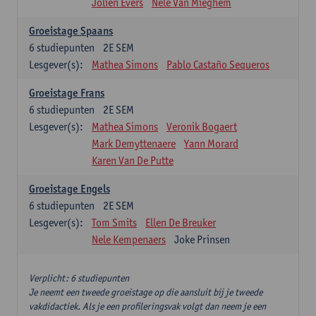
Jolien Evers
Nele Van Mieghem
Groeistage Spaans
6
studiepunten
2E SEM
Lesgever(s):
Mathea Simons
Pablo Castaño Sequeros
Groeistage Frans
6
studiepunten
2E SEM
Lesgever(s):
Mathea Simons
Veronik Bogaert
Mark Demyttenaere
Yann Morard
Karen Van De Putte
Groeistage Engels
6
studiepunten
2E SEM
Lesgever(s):
Tom Smits
Ellen De Breuker
Nele Kempenaers
Joke Prinsen
Verplicht: 6 studiepunten
Je neemt een tweede groeistage op die aansluit bij je tweede
vakdidactiek. Als je een profileringsvak volgt dan neem je een