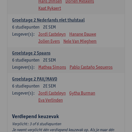
Hans Ihmsen
Dorien Meskens
Kaat Rykaert
Groeistage 2 Nederlands niet thuistaal
6
studiepunten
2E SEM
Lesgever(s):
Jordi Casteleyn
Hanane Dauwe
Jolien Evers
Nele Van Mieghem
Groeistage 2 Spaans
6
studiepunten
2E SEM
Lesgever(s):
Mathea Simons
Pablo Castaño Sequeros
Groeistage 2 PAV/MAVO
6
studiepunten
2E SEM
Lesgever(s):
Jordi Casteleyn
Gytha Burman
Eva Verlinden
Verdiepend keuzevak
Verplicht: 3 of 6 studiepunten
Je neemt verplicht één verdiepend keuzevak op. Als je maar één