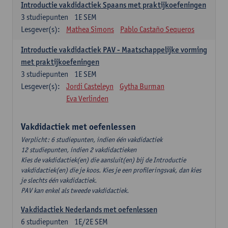
Introductie vakdidactiek Spaans met praktijkoefeningen
3
studiepunten
1E SEM
Lesgever(s):
Mathea Simons
Pablo Castaño Sequeros
Introductie vakdidactiek PAV - Maatschappelijke vorming
met praktijkoefeningen
3
studiepunten
1E SEM
Lesgever(s):
Jordi Casteleyn
Gytha Burman
Eva Verlinden
Vakdidactiek met oefenlessen
Verplicht: 6 studiepunten, indien één vakdidactiek
12 studiepunten, indien 2 vakdidactieken
Kies de vakdidactiek(en) die aansluit(en) bij de Introductie
vakdidactiek(en) die je koos. Kies je een profileringsvak, dan kies
je slechts één vakdidactiek.
PAV kan enkel als tweede vakdidactiek.
Vakdidactiek Nederlands met oefenlessen
6
studiepunten
1E/2E SEM