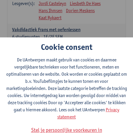
Lesgever(s):
Jordi Casteleyn
Liesbeth De Haes
Hans Ihmsen
Dorien Meskens
Kaat Rykaert
Vakdidactiek Frans met oefenlessen
6
studiepunten
1E/2E SEM
Lesgever(s):
Mathea Simons
Veronik Bogaert
Cookie consent
Mark Demyttenaere
Yann Morard
Karen Van De Putte
De UAntwerpen maakt gebruik van cookies en daarmee
vergelijkbare technieken voor het functioneren, meten en
Vakdidactiek Engels met oefenlessen
optimaliseren van de website. Ook worden er cookies geplaatst om
6
studiepunten
1E/2E SEM
b.v. YouTubefilmpjes te kunnen tonen en voor
Lesgever(s):
Tom Smits
Ellen De Breuker
marketingdoeleinden. Deze laatste categorie betreffen de tracking
Nele Kempenaers
Joke Prinsen
cookies. Uw internetgedrag kan worden gevolgd door middel van
deze tracking cookies Door op 'Accepteer alle cookies' te klikken
Vakdidactiek Duits met oefenlessen
gaat u hiermee akkoord. Lees ook het UAntwerpen
Privacy
6
studiepunten
1E/2E SEM
statement
Lesgever(s):
Tom Smits
Marise Van Tendeloo
Vakdidactiek Nederlands niet-thuistaal met oefenlessen
Stel je persoonlijke voorkeuren in