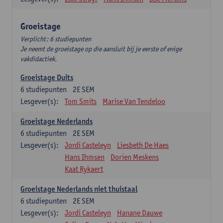
Groeistage
Verplicht: 6 studiepunten
Je neemt de groeistage op die aansluit bij je eerste of enige
vakdidactiek.
Groeistage Duits
6
studiepunten
2E SEM
Lesgever(s):
Tom Smits
Marise Van Tendeloo
Groeistage Nederlands
6
studiepunten
2E SEM
Lesgever(s):
Jordi Casteleyn
Liesbeth De Haes
Hans Ihmsen
Dorien Meskens
Kaat Rykaert
Groeistage Nederlands niet thuistaal
6
studiepunten
2E SEM
Lesgever(s):
Jordi Casteleyn
Hanane Dauwe