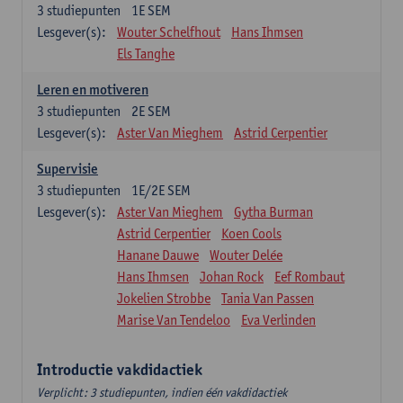
3
studiepunten
1E SEM
Lesgever(s):
Wouter Schelfhout
Hans Ihmsen
Els Tanghe
Leren en motiveren
3
studiepunten
2E SEM
Lesgever(s):
Aster Van Mieghem
Astrid Cerpentier
Supervisie
3
studiepunten
1E/2E SEM
Lesgever(s):
Aster Van Mieghem
Gytha Burman
Astrid Cerpentier
Koen Cools
Hanane Dauwe
Wouter Delée
Hans Ihmsen
Johan Rock
Eef Rombaut
Jokelien Strobbe
Tania Van Passen
Marise Van Tendeloo
Eva Verlinden
Introductie vakdidactiek
Verplicht: 3 studiepunten, indien één vakdidactiek