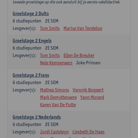
tweede groeistage op die ook aansluit bij je eerste vakdidactiek.
Groeistage 2 Duits
6
studiepunten
2E SEM
Lesgever(s):
Tom Smits
Marise Van Tendeloo
Groeistage 2 Engels
6
studiepunten
2E SEM
Lesgever(s):
Tom Smits
Ellen De Breuker
Nele Kempenaers
Joke Prinsen
Groeistage 2 Frans
6
studiepunten
2E SEM
Lesgever(s):
Mathea Simons
Veronik Bogaert
Mark Demyttenaere
Yann Morard
Karen Van De Putte
Groeistage 2 Nederlands
6
studiepunten
2E SEM
Lesgever(s):
Jordi Casteleyn
Liesbeth De Haes