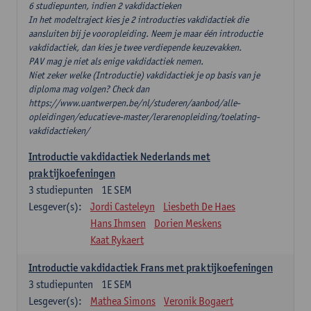
6 studiepunten, indien 2 vakdidactieken
In het modeltraject kies je 2 introducties vakdidactiek die
aansluiten bij je vooropleiding. Neem je maar één introductie
vakdidactiek, dan kies je twee verdiepende keuzevakken.
PAV mag je niet als enige vakdidactiek nemen.
Niet zeker welke (Introductie) vakdidactiek je op basis van je
diploma mag volgen? Check dan
https://www.uantwerpen.be/nl/studeren/aanbod/alle-
opleidingen/educatieve-master/lerarenopleiding/toelating-
vakdidactieken/
Introductie vakdidactiek Nederlands met
praktijkoefeningen
3
studiepunten
1E SEM
Lesgever(s):
Jordi Casteleyn
Liesbeth De Haes
Hans Ihmsen
Dorien Meskens
Kaat Rykaert
Introductie vakdidactiek Frans met praktijkoefeningen
3
studiepunten
1E SEM
Lesgever(s):
Mathea Simons
Veronik Bogaert