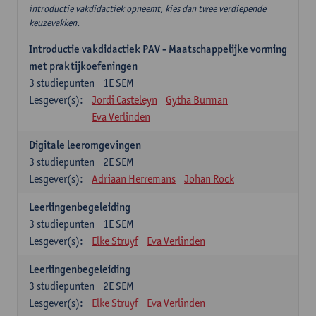
introductie vakdidactiek opneemt, kies dan twee verdiepende
keuzevakken.
Introductie vakdidactiek PAV - Maatschappelijke vorming
met praktijkoefeningen
3
studiepunten
1E SEM
Lesgever(s):
Jordi Casteleyn
Gytha Burman
Eva Verlinden
Digitale leeromgevingen
3
studiepunten
2E SEM
Lesgever(s):
Adriaan Herremans
Johan Rock
Leerlingenbegeleiding
3
studiepunten
1E SEM
Lesgever(s):
Elke Struyf
Eva Verlinden
Leerlingenbegeleiding
3
studiepunten
2E SEM
Lesgever(s):
Elke Struyf
Eva Verlinden