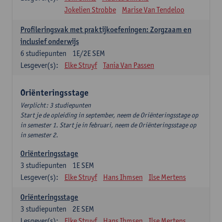
Jokelien Strobbe
Marise Van Tendeloo
Profileringsvak met praktijkoefeningen: Zorgzaam en
inclusief onderwijs
6
studiepunten
1E/2E SEM
Lesgever(s):
Elke Struyf
Tania Van Passen
Oriënteringsstage
Verplicht: 3 studiepunten
Start je de opleiding in september, neem de Oriënteringsstage op
in semester 1. Start je in februari, neem de Oriënteringsstage op
in semester 2.
Oriënteringsstage
3
studiepunten
1E SEM
Lesgever(s):
Elke Struyf
Hans Ihmsen
Ilse Mertens
Oriënteringsstage
3
studiepunten
2E SEM
Lesgever(s):
Elke Struyf
Hans Ihmsen
Ilse Mertens