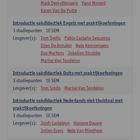
Mark Demyttenaere
Yann Morard
Karen Van De Putte
Introductie vakdidactiek Engels met praktijkoefeningen
3
studiepunten
1E SEM
Lesgever(s):
Tom Smits
Pablo Castaño Sequeros
Ellen De Breuker
Nele Kempenaers
Ilse Mertens
Jokelien Strobbe
Marise Van Tendeloo
Introductie vakdidactiek Duits met praktijkoefeningen
3
studiepunten
1E SEM
Lesgever(s):
Tom Smits
Marise Van Tendeloo
Introductie vakdidactiek Nederlands niet thuistaal met
praktijkoefeningen
3
studiepunten
1E SEM
Lesgever(s):
Jordi Casteleyn
Hanane Dauwe
Jolien Evers
Nele Van Mieghem