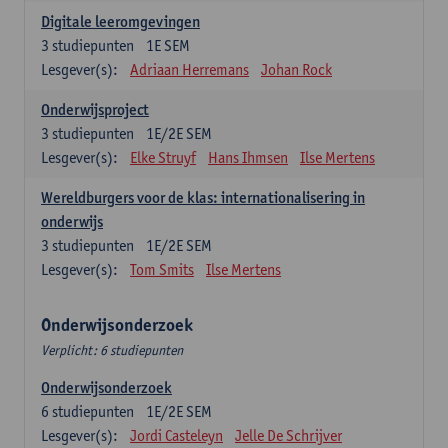
Digitale leeromgevingen
3
studiepunten
1E SEM
Lesgever(s):
Adriaan Herremans
Johan Rock
Onderwijsproject
3
studiepunten
1E/2E SEM
Lesgever(s):
Elke Struyf
Hans Ihmsen
Ilse Mertens
Wereldburgers voor de klas: internationalisering in
onderwijs
3
studiepunten
1E/2E SEM
Lesgever(s):
Tom Smits
Ilse Mertens
Onderwijsonderzoek
Verplicht: 6 studiepunten
Onderwijsonderzoek
6
studiepunten
1E/2E SEM
Lesgever(s):
Jordi Casteleyn
Jelle De Schrijver