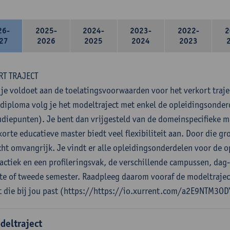
26-
2025-
2024-
2023-
2022-
2
27
2026
2025
2024
2023
RT TRAJECT
 je voldoet aan de toelatingsvoorwaarden voor het verkort traje
diploma volg je het modeltraject met enkel de opleidingsonde
udiepunten). Je bent dan vrijgesteld van de domeinspecifieke 
orte educatieve master biedt veel flexibiliteit aan. Door die gro
cht omvangrijk. Je vindt er alle opleidingsonderdelen voor de o
actiek en een profileringsvak, de verschillende campussen, dag
ste of tweede semester. Raadpleeg daarom vooraf de modeltrajec
t die bij jou past (https://https://io.xurrent.com/a2E9NTM3OD
deltraject