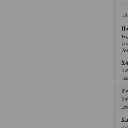
Uit
Th
Ver
Te 
Je 
Al
3
s
Les
Div
3
s
Les
Kl
3
s