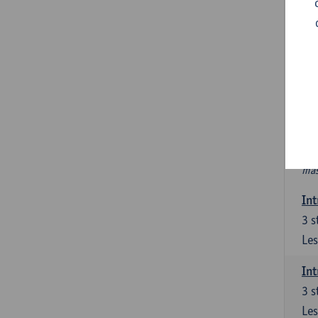
In
Ver
6 s
In 
int
PAV
Nie
htt
mas
Int
3
s
Les
Int
3
s
Les