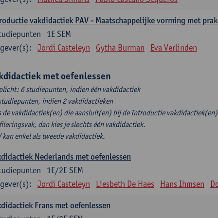
roductie vakdidactiek PAV - Maatschappelijke vorming met prak
tudiepunten
1E SEM
gever(s):
Jordi Casteleyn
Gytha Burman
Eva Verlinden
kdidactiek met oefenlessen
plicht: 6 studiepunten, indien één vakdidactiek
studiepunten, indien 2 vakdidactieken
s de vakdidactiek(en) die aansluit(en) bij de Introductie vakdidactiek(en) 
fileringsvak, dan kies je slechts één vakdidactiek.
 kan enkel als tweede vakdidactiek.
didactiek Nederlands met oefenlessen
tudiepunten
1E/2E SEM
gever(s):
Jordi Casteleyn
Liesbeth De Haes
Hans Ihmsen
Do
didactiek Frans met oefenlessen