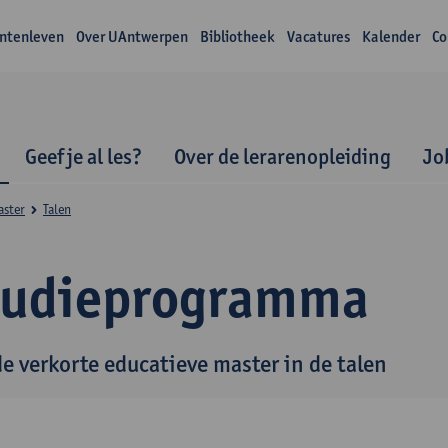
ntenleven
Over UAntwerpen
Bibliotheek
Vacatures
Kalender
Co
Geef je al les?
Over de lerarenopleiding
Jo
aster
Talen
tudieprogramma
de verkorte educatieve master in de talen