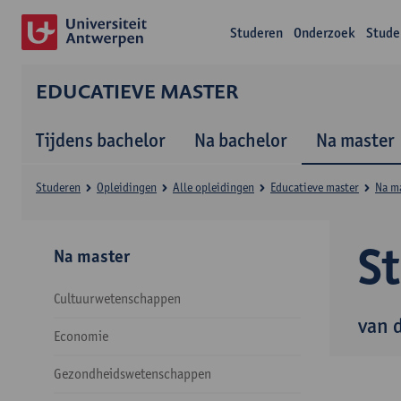
Studeren
Onderzoek
Stude
EDUCATIEVE MASTER
Tijdens bachelor
Na bachelor
Na master
Studeren
Opleidingen
Alle opleidingen
Educatieve master
Na m
S
Na master
Cultuurwetenschappen
van 
Economie
Gezondheidswetenschappen