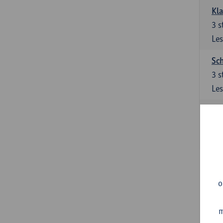
Kl
3
s
Les
Sch
3
s
Les
Ler
3
s
Les
Sup
3
s
o
Les
m