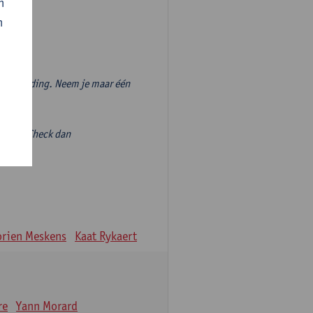
n
n
vooropleiding. Neem je maar één
volgen? Check dan
ieve-
rien Meskens
Kaat Rykaert
re
Yann Morard