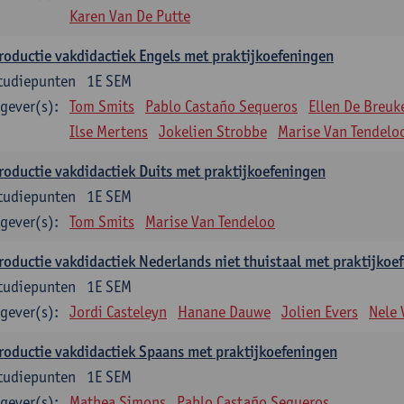
Karen Van De Putte
roductie vakdidactiek Engels met praktijkoefeningen
tudiepunten
1E SEM
gever(s):
Tom Smits
Pablo Castaño Sequeros
Ellen De Breuk
Ilse Mertens
Jokelien Strobbe
Marise Van Tendelo
roductie vakdidactiek Duits met praktijkoefeningen
tudiepunten
1E SEM
gever(s):
Tom Smits
Marise Van Tendeloo
roductie vakdidactiek Nederlands niet thuistaal met praktijkoe
tudiepunten
1E SEM
gever(s):
Jordi Casteleyn
Hanane Dauwe
Jolien Evers
Nele
roductie vakdidactiek Spaans met praktijkoefeningen
tudiepunten
1E SEM
gever(s):
Mathea Simons
Pablo Castaño Sequeros