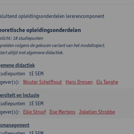
sluitend opleidingsonderdelen lerarencomponent
eoretische opleidingsonderdelen
plicht: 18 studiepunten
spreiden volgens de gekozen variant van het modeltraject.
start altijd met algemene didactiek.
gemene didactiek
tudiepunten
1E SEM
gever(s):
Wouter Schelfhout
Hans Ihmsen
Els Tanghe
ersiteit en inclusie
tudiepunten
1E SEM
gever(s):
Elke Struyf
Ilse Mertens
Jokelien Strobbe
asmanagement
tudiepunten
1E SEM