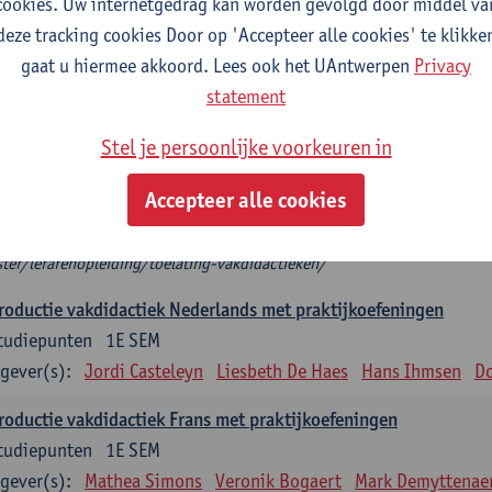
cookies. Uw internetgedrag kan worden gevolgd door middel va
deze tracking cookies Door op 'Accepteer alle cookies' te klikke
troductie vakdidactiek
gaat u hiermee akkoord. Lees ook het UAntwerpen
Privacy
plicht: 3 studiepunten, indien één vakdidactiek
statement
tudiepunten, indien 2 vakdidactieken
het modeltraject kies je 2 introducties vakdidactiek die aansluiten bij je 
Stel je persoonlijke voorkeuren in
roductie vakdidactiek, dan kies je twee verdiepende keuzevakken.
 mag je niet als enige vakdidactiek nemen.
Accepteer alle cookies
t zeker welke (Introductie) vakdidactiek je op basis van je diploma mag 
ps://www.uantwerpen.be/nl/studeren/aanbod/alle-opleidingen/educat
ter/lerarenopleiding/toelating-vakdidactieken/
roductie vakdidactiek Nederlands met praktijkoefeningen
tudiepunten
1E SEM
gever(s):
Jordi Casteleyn
Liesbeth De Haes
Hans Ihmsen
Do
roductie vakdidactiek Frans met praktijkoefeningen
tudiepunten
1E SEM
gever(s):
Mathea Simons
Veronik Bogaert
Mark Demyttenae