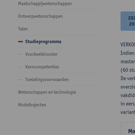
Maatschappijwetenschappen
Ontwerpwetenschappen
20
20
Talen
Studieprogramma
VERKO
Indien
Voorbeeldrooster
master
Kerncompetenties
(60 st
De verk
Toelatingsvoorwaarden
overzi
Wetenschappen en technologie
vakdid
in eer
Modeltrajecten
varian
Mo