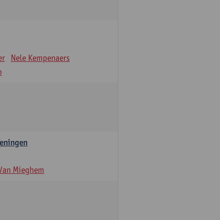
er
Nele Kempenaers
o
feningen
 Van Mieghem