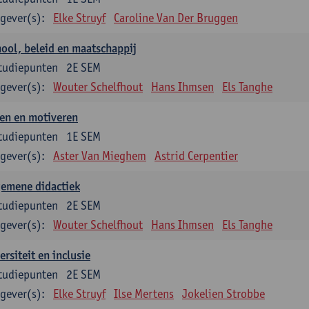
gever(s):
Elke Struyf
Caroline Van Der Bruggen
ool, beleid en maatschappij
tudiepunten
2E SEM
gever(s):
Wouter Schelfhout
Hans Ihmsen
Els Tanghe
en en motiveren
tudiepunten
1E SEM
gever(s):
Aster Van Mieghem
Astrid Cerpentier
gemene didactiek
tudiepunten
2E SEM
gever(s):
Wouter Schelfhout
Hans Ihmsen
Els Tanghe
ersiteit en inclusie
tudiepunten
2E SEM
gever(s):
Elke Struyf
Ilse Mertens
Jokelien Strobbe