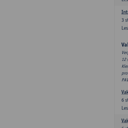
Int
3
s
Les
Va
Ver
12 
Kie
pro
PAV
Vak
6
s
Les
Vak