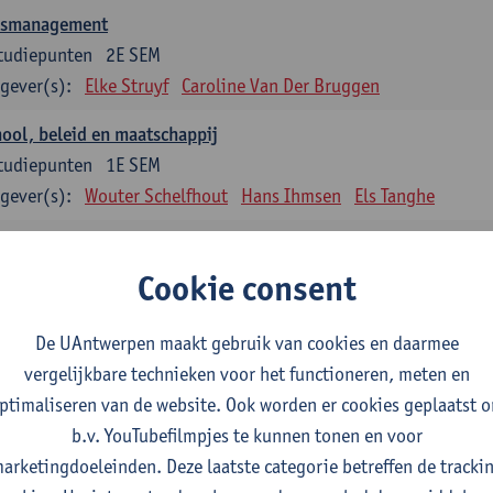
asmanagement
tudiepunten
2E SEM
gever(s):
Elke Struyf
Caroline Van Der Bruggen
ool, beleid en maatschappij
tudiepunten
1E SEM
gever(s):
Wouter Schelfhout
Hans Ihmsen
Els Tanghe
en en motiveren
tudiepunten
2E SEM
Cookie consent
gever(s):
Aster Van Mieghem
Astrid Cerpentier
De UAntwerpen maakt gebruik van cookies en daarmee
ervisie
vergelijkbare technieken voor het functioneren, meten en
tudiepunten
1E/2E SEM
ptimaliseren van de website. Ook worden er cookies geplaatst 
gever(s):
Aster Van Mieghem
Gytha Burman
Astrid Cerpenti
b.v. YouTubefilmpjes te kunnen tonen en voor
Hanane Dauwe
Wouter Delée
Hans Ihmsen
Johan 
arketingdoeleinden. Deze laatste categorie betreffen de tracki
Jokelien Strobbe
Tania Van Passen
Marise Van Ten