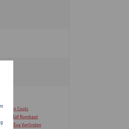
om
er
Koen Cools
Rock
Eef Rombaut
ng
deloo
Eva Verlinden