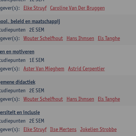
gever(s):
Elke Struyf
Caroline Van Der Bruggen
ool, beleid en maatschappij
tudiepunten
2E SEM
gever(s):
Wouter Schelfhout
Hans Ihmsen
Els Tanghe
en en motiveren
tudiepunten
1E SEM
gever(s):
Aster Van Mieghem
Astrid Cerpentier
gemene didactiek
tudiepunten
2E SEM
gever(s):
Wouter Schelfhout
Hans Ihmsen
Els Tanghe
ersiteit en inclusie
tudiepunten
2E SEM
gever(s):
Elke Struyf
Ilse Mertens
Jokelien Strobbe