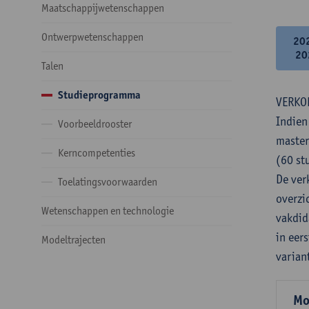
Maatschappijwetenschappen
Ontwerpwetenschappen
20
20
Talen
Studieprogramma
VERKO
Indien
Voorbeeldrooster
master
Kerncompetenties
(60 st
De verk
Toelatingsvoorwaarden
overzi
Wetenschappen en technologie
vakdid
in eer
Modeltrajecten
varian
Mo