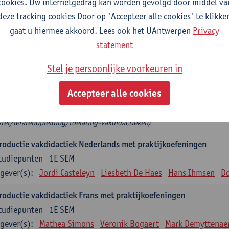
cookies. Uw internetgedrag kan worden gevolgd door middel va
deze tracking cookies Door op 'Accepteer alle cookies' te klikke
troductie vakdidactiek
gaat u hiermee akkoord. Lees ook het UAntwerpen
Privacy
plicht: 3 studiepunten, indien één vakdidactiek
statement
tudiepunten, indien 2 vakdidactieken
het modeltraject kies je 2 introducties vakdidactiek die aansluiten bij je 
Stel je persoonlijke voorkeuren in
roductie vakdidactiek, dan kies je twee verdiepende keuzevakken.
 mag je niet als enige vakdidactiek nemen.
Accepteer alle cookies
t zeker welke (Introductie) vakdidactiek je op basis van je diploma mag 
ps://www.uantwerpen.be/nl/studeren/aanbod/alle-opleidingen/educat
ter/lerarenopleiding/toelating-vakdidactieken/
roductie vakdidactiek Nederlands met praktijkoefeningen
tudiepunten
1E SEM
gever(s):
Jordi Casteleyn
Liesbeth De Haes
Hans Ihmsen
Do
roductie vakdidactiek Frans met praktijkoefeningen
tudiepunten
1E SEM
gever(s):
Mathea Simons
Veronik Bogaert
Mark Demyttenae