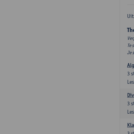
Uit
Th
Ver
Te 
Je 
Al
3
s
Les
Div
3
s
Les
Kl
3
s