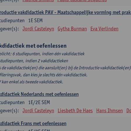
roductie vakdidactiek PAV - Maatschappelijke vorming met prak
tudiepunten
1E SEM
gever(s):
Jordi Casteleyn
Gytha Burman
Eva Verlinden
kdidactiek met oefenlessen
plicht: 6 studiepunten, indien één vakdidactiek
studiepunten, indien 2 vakdidactieken
s de vakdidactiek(en) die aansluit(en) bij de Introductie vakdidactiek(en) 
fileringsvak, dan kies je slechts één vakdidactiek.
 kan enkel als tweede vakdidactiek.
didactiek Nederlands met oefenlessen
tudiepunten
1E/2E SEM
gever(s):
Jordi Casteleyn
Liesbeth De Haes
Hans Ihmsen
Do
didactiek Frans met oefenlessen