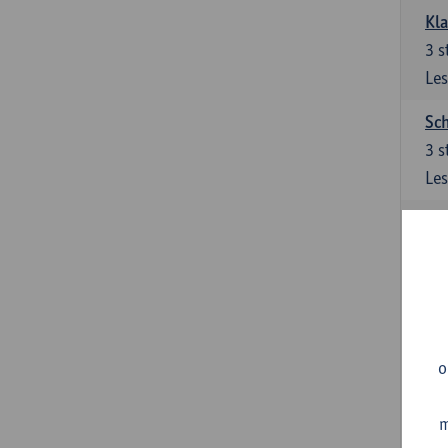
Kl
3
s
Les
Sch
3
s
Les
Ler
3
s
Les
Sup
3
s
o
Les
m