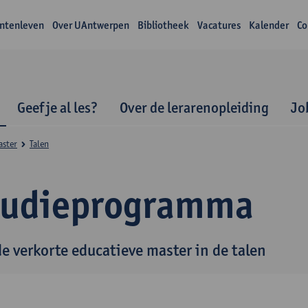
ntenleven
Over UAntwerpen
Bibliotheek
Vacatures
Kalender
Co
Geef je al les?
Over de lerarenopleiding
Jo
aster
Talen
tudieprogramma
de verkorte educatieve master in de talen