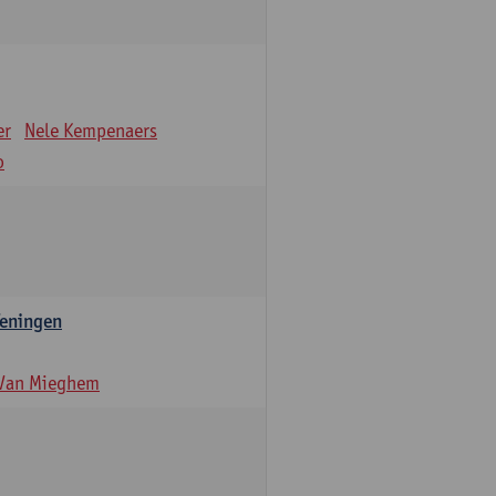
er
Nele Kempenaers
o
feningen
 Van Mieghem