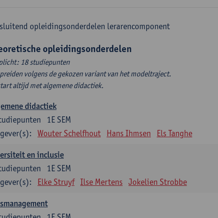
sluitend opleidingsonderdelen lerarencomponent
eoretische opleidingsonderdelen
plicht: 18 studiepunten
spreiden volgens de gekozen variant van het modeltraject.
start altijd met algemene didactiek.
gemene didactiek
tudiepunten
1E SEM
gever(s):
Wouter Schelfhout
Hans Ihmsen
Els Tanghe
ersiteit en inclusie
tudiepunten
1E SEM
gever(s):
Elke Struyf
Ilse Mertens
Jokelien Strobbe
asmanagement
tudiepunten
1E SEM