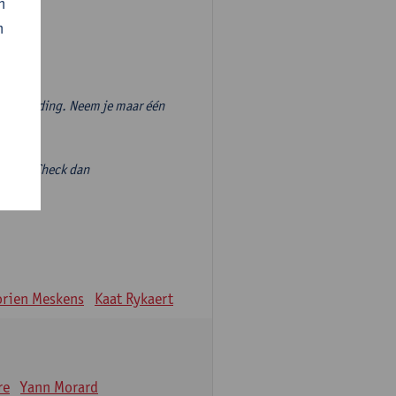
n
n
vooropleiding. Neem je maar één
volgen? Check dan
ieve-
rien Meskens
Kaat Rykaert
re
Yann Morard