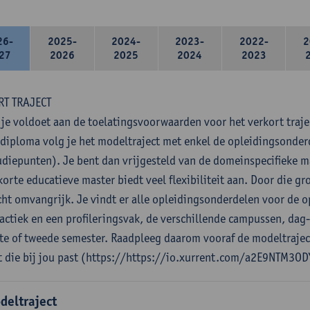
26-
2025-
2024-
2023-
2022-
2
27
2026
2025
2024
2023
RT TRAJECT
 je voldoet aan de toelatingsvoorwaarden voor het verkort traje
diploma volg je het modeltraject met enkel de opleidingsonde
udiepunten). Je bent dan vrijgesteld van de domeinspecifieke 
orte educatieve master biedt veel flexibiliteit aan. Door die gro
cht omvangrijk. Je vindt er alle opleidingsonderdelen voor de o
actiek en een profileringsvak, de verschillende campussen, dag
ste of tweede semester. Raadpleeg daarom vooraf de modeltrajec
t die bij jou past (https://https://io.xurrent.com/a2E9NTM3OD
deltraject