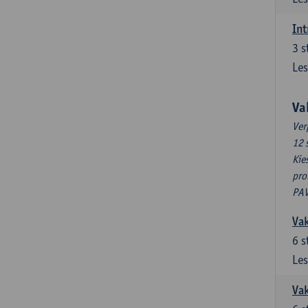
Int
3
s
Les
Va
Ver
12 
Kie
pro
PAV
Vak
6
s
Les
Vak