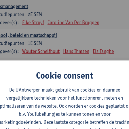
asmanagement
tudiepunten
2E SEM
gever(s):
Elke Struyf
Caroline Van Der Bruggen
ool, beleid en maatschappij
tudiepunten
1E SEM
gever(s):
Wouter Schelfhout
Hans Ihmsen
Els Tanghe
en en motiveren
tudiepunten
2E SEM
Cookie consent
gever(s):
Aster Van Mieghem
Astrid Cerpentier
De UAntwerpen maakt gebruik van cookies en daarmee
ervisie
vergelijkbare technieken voor het functioneren, meten en
tudiepunten
1E/2E SEM
ptimaliseren van de website. Ook worden er cookies geplaatst 
gever(s):
Aster Van Mieghem
Gytha Burman
Astrid Cerpenti
b.v. YouTubefilmpjes te kunnen tonen en voor
Hanane Dauwe
Wouter Delée
Hans Ihmsen
Johan 
arketingdoeleinden. Deze laatste categorie betreffen de tracki
Jokelien Strobbe
Tania Van Passen
Marise Van Ten