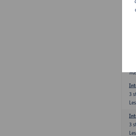
In
Ver
6 s
In 
int
PAV
Nie
htt
mas
Int
3
s
Les
Int
3
s
Les