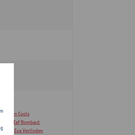
om
er
Koen Cools
Rock
Eef Rombaut
ng
deloo
Eva Verlinden