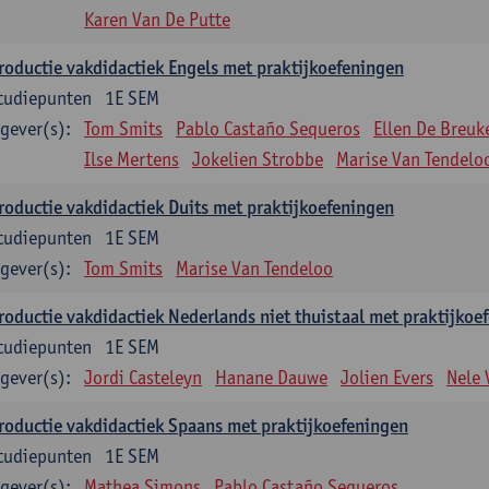
Karen Van De Putte
roductie vakdidactiek Engels met praktijkoefeningen
tudiepunten
1E SEM
gever(s):
Tom Smits
Pablo Castaño Sequeros
Ellen De Breuk
Ilse Mertens
Jokelien Strobbe
Marise Van Tendelo
roductie vakdidactiek Duits met praktijkoefeningen
tudiepunten
1E SEM
gever(s):
Tom Smits
Marise Van Tendeloo
roductie vakdidactiek Nederlands niet thuistaal met praktijkoe
tudiepunten
1E SEM
gever(s):
Jordi Casteleyn
Hanane Dauwe
Jolien Evers
Nele
roductie vakdidactiek Spaans met praktijkoefeningen
tudiepunten
1E SEM
gever(s):
Mathea Simons
Pablo Castaño Sequeros