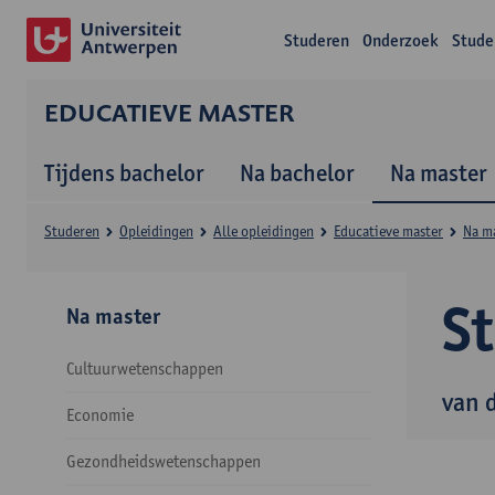
Studeren
Onderzoek
Stude
EDUCATIEVE MASTER
Tijdens bachelor
Na bachelor
Na master
Studeren
Opleidingen
Alle opleidingen
Educatieve master
Na m
S
Na master
Cultuurwetenschappen
van 
Economie
Gezondheidswetenschappen