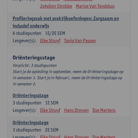
Jokelien Strobbe
Marise Van Tendeloo
Profileringsvak met praktijkoefeningen: Zorgzaam en
inclusief onderwijs
6
studiepunten
1E/2E SEM
Lesgever(s):
Elke Struyf
Tania Van Passen
Oriënteringsstage
Verplicht: 3 studiepunten
Start je de opleiding in september, neem de Oriënteringsstage op
in semester 1. Start je in februari, neem de Oriënteringsstage op
in semester 2.
Oriënteringsstage
3
studiepunten
1E SEM
Lesgever(s):
Elke Struyf
Hans Ihmsen
Ilse Mertens
Oriënteringsstage
3
studiepunten
2E SEM
Lesgever(s):
Elke Struyf
Hans Ihmsen
Ilse Mertens