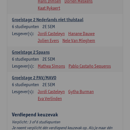
Hans Ihmsen
Dorien Meskens
Kaat Rykaert
Groeistage 2 Nederlands niet thuistaal
6
studiepunten
2E SEM
Lesgever(s):
Jordi Casteleyn
Hanane Dauwe
Jolien Evers
Nele Van Mieghem
Groeistage 2 Spaans
6
studiepunten
2E SEM
Lesgever(s):
Mathea Simons
Pablo Castaño Sequeros
Groeistage 2 PAV/MAVO
6
studiepunten
2E SEM
Lesgever(s):
Jordi Casteleyn
Gytha Burman
Eva Verlinden
Verdiepend keuzevak
Verplicht: 3 of 6 studiepunten
Je neemt verplicht één verdiepend keuzevak op. Als je maar één