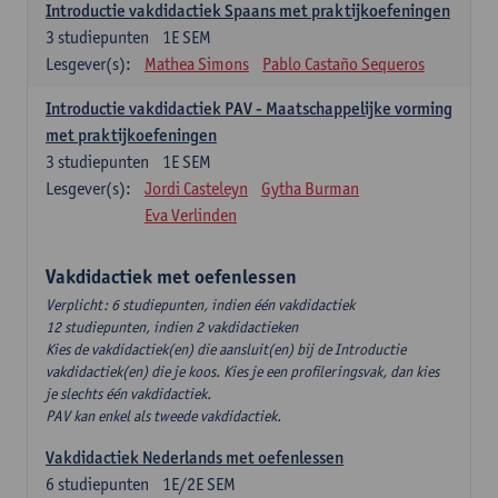
Introductie vakdidactiek Spaans met praktijkoefeningen
3
studiepunten
1E SEM
Lesgever(s):
Mathea Simons
Pablo Castaño Sequeros
Introductie vakdidactiek PAV - Maatschappelijke vorming
met praktijkoefeningen
3
studiepunten
1E SEM
Lesgever(s):
Jordi Casteleyn
Gytha Burman
Eva Verlinden
Vakdidactiek met oefenlessen
Verplicht: 6 studiepunten, indien één vakdidactiek
12 studiepunten, indien 2 vakdidactieken
Kies de vakdidactiek(en) die aansluit(en) bij de Introductie
vakdidactiek(en) die je koos. Kies je een profileringsvak, dan kies
je slechts één vakdidactiek.
PAV kan enkel als tweede vakdidactiek.
Vakdidactiek Nederlands met oefenlessen
6
studiepunten
1E/2E SEM