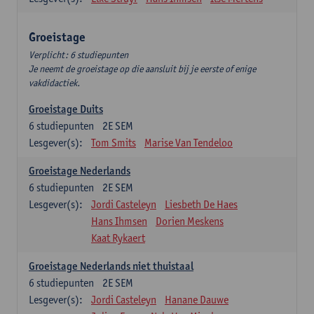
Groeistage
Verplicht: 6 studiepunten
Je neemt de groeistage op die aansluit bij je eerste of enige
vakdidactiek.
Groeistage Duits
6
studiepunten
2E SEM
Lesgever(s):
Tom Smits
Marise Van Tendeloo
Groeistage Nederlands
6
studiepunten
2E SEM
Lesgever(s):
Jordi Casteleyn
Liesbeth De Haes
Hans Ihmsen
Dorien Meskens
Kaat Rykaert
Groeistage Nederlands niet thuistaal
6
studiepunten
2E SEM
Lesgever(s):
Jordi Casteleyn
Hanane Dauwe