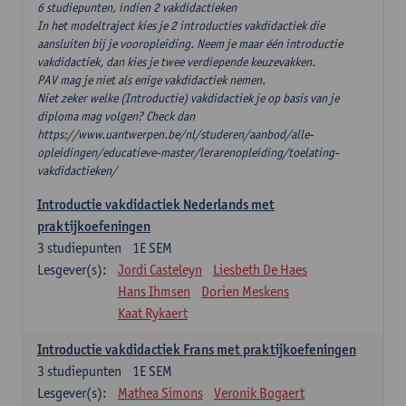
6 studiepunten, indien 2 vakdidactieken
In het modeltraject kies je 2 introducties vakdidactiek die
aansluiten bij je vooropleiding. Neem je maar één introductie
vakdidactiek, dan kies je twee verdiepende keuzevakken.
PAV mag je niet als enige vakdidactiek nemen.
Niet zeker welke (Introductie) vakdidactiek je op basis van je
diploma mag volgen? Check dan
https://www.uantwerpen.be/nl/studeren/aanbod/alle-
opleidingen/educatieve-master/lerarenopleiding/toelating-
vakdidactieken/
Introductie vakdidactiek Nederlands met
praktijkoefeningen
3
studiepunten
1E SEM
Lesgever(s):
Jordi Casteleyn
Liesbeth De Haes
Hans Ihmsen
Dorien Meskens
Kaat Rykaert
Introductie vakdidactiek Frans met praktijkoefeningen
3
studiepunten
1E SEM
Lesgever(s):
Mathea Simons
Veronik Bogaert