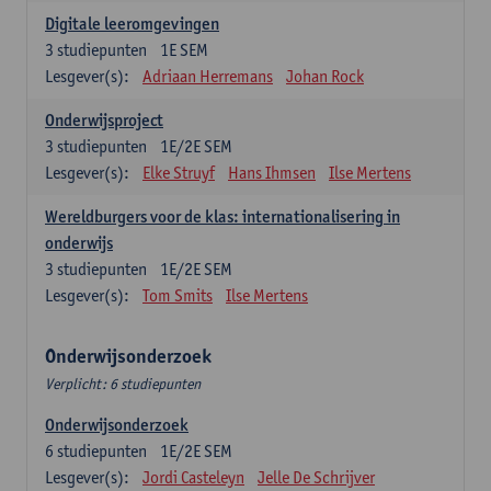
Digitale leeromgevingen
3
studiepunten
1E SEM
Lesgever(s):
Adriaan Herremans
Johan Rock
Onderwijsproject
3
studiepunten
1E/2E SEM
Lesgever(s):
Elke Struyf
Hans Ihmsen
Ilse Mertens
Wereldburgers voor de klas: internationalisering in
onderwijs
3
studiepunten
1E/2E SEM
Lesgever(s):
Tom Smits
Ilse Mertens
Onderwijsonderzoek
Verplicht: 6 studiepunten
Onderwijsonderzoek
6
studiepunten
1E/2E SEM
Lesgever(s):
Jordi Casteleyn
Jelle De Schrijver