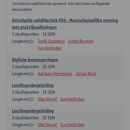
introductie vakdidactiek opneemt, kies dan twee verdiepende
keuzevakken.
Introductie vakdidactiek PAV - Maatschappelijke vorming
met praktijkoefeningen
3
studiepunten
1E SEM
Lesgever(s):
Jordi Casteleyn
Gytha Burman
Eva Verlinden
Digitale leeromgevingen
3
studiepunten
2E SEM
Lesgever(s):
Adriaan Herremans
Johan Rock
Leerlingenbegeleiding
3
studiepunten
1E SEM
Lesgever(s):
Elke Struyf
Eva Verlinden
Leerlingenbegeleiding
3
studiepunten
2E SEM
Lesgever(s):
Elke Struyf
Eva Verlinden