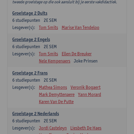
tweede groeistage op die ook aansluit bij je eerste vakdidactiek.
Groeistage 2 Duits
6
studiepunten
2E SEM
Lesgever(s):
Tom Smits
Marise Van Tendeloo
Groeistage 2 Engels
6
studiepunten
2E SEM
Lesgever(s):
Tom Smits
Ellen De Breuker
Nele Kempenaers
Joke Prinsen
Groeistage 2 Frans
6
studiepunten
2E SEM
Lesgever(s):
Mathea Simons
Veronik Bogaert
Mark Demyttenaere
Yann Morard
Karen Van De Putte
Groeistage 2 Nederlands
6
studiepunten
2E SEM
Lesgever(s):
Jordi Casteleyn
Liesbeth De Haes