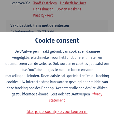
Lesgever(s):
Jordi Casteleyn
Liesbeth De Haes
Hans Ihmsen
Dorien Meskens
Kaat Rykaert
Vakdidactiek Frans met oefenlessen
6
studiepunten
1E/2E SEM
Lesgever(s):
Mathea Simons
Veronik Bogaert
Cookie consent
Mark Demyttenaere
Yann Morard
Karen Van De Putte
De UAntwerpen maakt gebruik van cookies en daarmee
vergelijkbare technieken voor het functioneren, meten en
Vakdidactiek Engels met oefenlessen
optimaliseren van de website. Ook worden er cookies geplaatst om
6
studiepunten
1E/2E SEM
b.v. YouTubefilmpjes te kunnen tonen en voor
Lesgever(s):
Tom Smits
Ellen De Breuker
marketingdoeleinden. Deze laatste categorie betreffen de tracking
Nele Kempenaers
Joke Prinsen
cookies. Uw internetgedrag kan worden gevolgd door middel van
deze tracking cookies Door op 'Accepteer alle cookies' te klikken
Vakdidactiek Duits met oefenlessen
gaat u hiermee akkoord. Lees ook het UAntwerpen
Privacy
6
studiepunten
1E/2E SEM
statement
Lesgever(s):
Tom Smits
Marise Van Tendeloo
Vakdidactiek Nederlands niet-thuistaal met oefenlessen
Stel je persoonlijke voorkeuren in