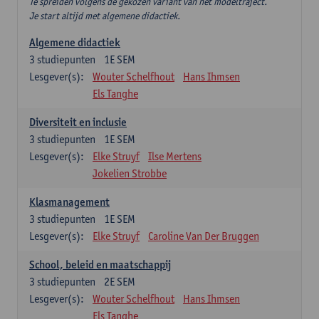
Te spreiden volgens de gekozen variant van het modeltraject.
Je start altijd met algemene didactiek.
Algemene didactiek
3
studiepunten
1E SEM
Lesgever(s):
Wouter Schelfhout
Hans Ihmsen
Els Tanghe
Diversiteit en inclusie
3
studiepunten
1E SEM
Lesgever(s):
Elke Struyf
Ilse Mertens
Jokelien Strobbe
Klasmanagement
3
studiepunten
1E SEM
Lesgever(s):
Elke Struyf
Caroline Van Der Bruggen
School, beleid en maatschappij
3
studiepunten
2E SEM
Lesgever(s):
Wouter Schelfhout
Hans Ihmsen
Els Tanghe