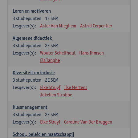
Leren en motiveren
3
studiepunten
1E SEM
Lesgever(s):
Aster Van Mieghem
Astrid Cerpentier
Algemene didactiek
3
studiepunten
2E SEM
Lesgever(s):
Wouter Schelfhout
Hans Ihmsen
Els Tanghe
Diversiteit en inclusie
3
studiepunten
2E SEM
Lesgever(s):
Elke Struyf
Ilse Mertens
Jokelien Strobbe
Klasmanagement
3
studiepunten
2E SEM
Lesgever(s):
Elke Struyf
Caroline Van Der Bruggen
School, beleid en maatschappij