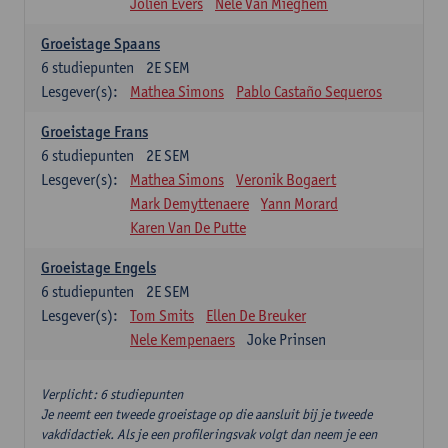
Jolien Evers
Nele Van Mieghem
Groeistage Spaans
6
studiepunten
2E SEM
Lesgever(s):
Mathea Simons
Pablo Castaño Sequeros
Groeistage Frans
6
studiepunten
2E SEM
Lesgever(s):
Mathea Simons
Veronik Bogaert
Mark Demyttenaere
Yann Morard
Karen Van De Putte
Groeistage Engels
6
studiepunten
2E SEM
Lesgever(s):
Tom Smits
Ellen De Breuker
Nele Kempenaers
Joke Prinsen
Verplicht: 6 studiepunten
Je neemt een tweede groeistage op die aansluit bij je tweede
vakdidactiek. Als je een profileringsvak volgt dan neem je een