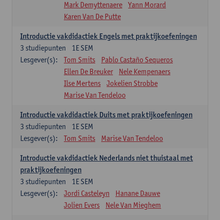
Mark Demyttenaere
Yann Morard
Karen Van De Putte
Introductie vakdidactiek Engels met praktijkoefeningen
3
studiepunten
1E SEM
Lesgever(s):
Tom Smits
Pablo Castaño Sequeros
Ellen De Breuker
Nele Kempenaers
Ilse Mertens
Jokelien Strobbe
Marise Van Tendeloo
Introductie vakdidactiek Duits met praktijkoefeningen
3
studiepunten
1E SEM
Lesgever(s):
Tom Smits
Marise Van Tendeloo
Introductie vakdidactiek Nederlands niet thuistaal met
praktijkoefeningen
3
studiepunten
1E SEM
Lesgever(s):
Jordi Casteleyn
Hanane Dauwe
Jolien Evers
Nele Van Mieghem