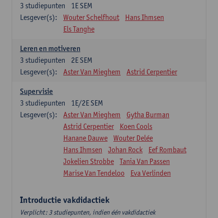
3
studiepunten
1E SEM
Lesgever(s):
Wouter Schelfhout
Hans Ihmsen
Els Tanghe
Leren en motiveren
3
studiepunten
2E SEM
Lesgever(s):
Aster Van Mieghem
Astrid Cerpentier
Supervisie
3
studiepunten
1E/2E SEM
Lesgever(s):
Aster Van Mieghem
Gytha Burman
Astrid Cerpentier
Koen Cools
Hanane Dauwe
Wouter Delée
Hans Ihmsen
Johan Rock
Eef Rombaut
Jokelien Strobbe
Tania Van Passen
Marise Van Tendeloo
Eva Verlinden
Introductie vakdidactiek
Verplicht: 3 studiepunten, indien één vakdidactiek