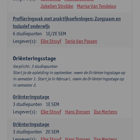
Jokelien Strobbe
Marise Van Tendeloo
Profileringsvak met praktijkoefeningen: Zorgzaam en
inclusief onderwijs
6
studiepunten
1E/2E SEM
Lesgever(s):
Elke Struyf
Tania Van Passen
Oriënteringsstage
Verplicht: 3 studiepunten
Start je de opleiding in september, neem de Oriënteringsstage op
in semester 1. Start je in februari, neem de Oriënteringsstage op
in semester 2.
Oriënteringsstage
3
studiepunten
1E SEM
Lesgever(s):
Elke Struyf
Hans Ihmsen
Ilse Mertens
Oriënteringsstage
3
studiepunten
2E SEM
Lesgever(s):
Elke Struyf
Hans Ihmsen
Ilse Mertens