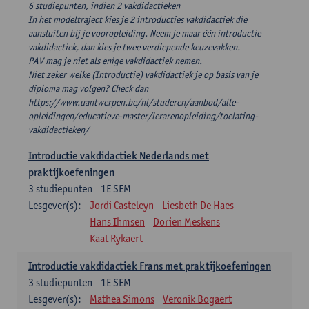
6 studiepunten, indien 2 vakdidactieken
In het modeltraject kies je 2 introducties vakdidactiek die
aansluiten bij je vooropleiding. Neem je maar één introductie
vakdidactiek, dan kies je twee verdiepende keuzevakken.
PAV mag je niet als enige vakdidactiek nemen.
Niet zeker welke (Introductie) vakdidactiek je op basis van je
diploma mag volgen? Check dan
https://www.uantwerpen.be/nl/studeren/aanbod/alle-
opleidingen/educatieve-master/lerarenopleiding/toelating-
vakdidactieken/
Introductie vakdidactiek Nederlands met
praktijkoefeningen
3
studiepunten
1E SEM
Lesgever(s):
Jordi Casteleyn
Liesbeth De Haes
Hans Ihmsen
Dorien Meskens
Kaat Rykaert
Introductie vakdidactiek Frans met praktijkoefeningen
3
studiepunten
1E SEM
Lesgever(s):
Mathea Simons
Veronik Bogaert