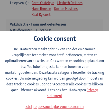
Lesgever(s):
Jordi Casteleyn
Liesbeth De Haes
Hans Ihmsen
Dorien Meskens
Kaat Rykaert
Vakdidactiek Frans met oefenlessen
6
studiepunten
1E/2E SEM
Lesgever(s):
Mathea Simons
Veronik Bogaert
Cookie consent
Mark Demyttenaere
Yann Morard
Karen Van De Putte
De UAntwerpen maakt gebruik van cookies en daarmee
vergelijkbare technieken voor het functioneren, meten en
Vakdidactiek Engels met oefenlessen
optimaliseren van de website. Ook worden er cookies geplaatst om
6
studiepunten
1E/2E SEM
b.v. YouTubefilmpjes te kunnen tonen en voor
Lesgever(s):
Tom Smits
Ellen De Breuker
marketingdoeleinden. Deze laatste categorie betreffen de tracking
Nele Kempenaers
Joke Prinsen
cookies. Uw internetgedrag kan worden gevolgd door middel van
deze tracking cookies Door op 'Accepteer alle cookies' te klikken
Vakdidactiek Duits met oefenlessen
gaat u hiermee akkoord. Lees ook het UAntwerpen
Privacy
6
studiepunten
1E/2E SEM
statement
Lesgever(s):
Tom Smits
Marise Van Tendeloo
Vakdidactiek Nederlands niet-thuistaal met oefenlessen
Stel je persoonlijke voorkeuren in