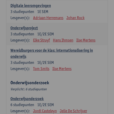
Digitale leeromgevingen
3
studiepunten
1E SEM
Lesgever(s):
Adriaan Herremans
Johan Rock
Onderwijsproject
3
studiepunten
1E/2E SEM
Lesgever(s):
Elke Struyf
Hans Ihmsen
Ilse Mertens
Wereldburgers voor de klas: internationalisering in
onderwijs
3
studiepunten
1E/2E SEM
Lesgever(s):
Tom Smits
Ilse Mertens
Onderwijsonderzoek
Verplicht: 6 studiepunten
Onderwijsonderzoek
6
studiepunten
1E/2E SEM
Lesgever(s):
Jordi Casteleyn
Jelle De Schrijver