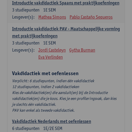
Introductie vakdidactiek Spaans met praktijkoefeningen
3
studiepunten
1E SEM
Lesgever(s):
Mathea Simons
Pablo Castaño Sequeros
Introductie vakdidactiek PAV - Maatschappelijke vorming
met praktijkoefeningen
3
studiepunten
1E SEM
Lesgever(s):
Jordi Casteleyn
Gytha Burman
Eva Verlinden
Vakdidactiek met oefenlessen
Verplicht: 6 studiepunten, indien één vakdidactiek
12 studiepunten, indien 2 vakdidactieken
Kies de vakdidactiek(en) die aansluit(en) bij de Introductie
vakdidactiek(en) die je koos. Kies je een profileringsvak, dan kies
je slechts één vakdidactiek.
PAV kan enkel als tweede vakdidactiek.
Vakdidactiek Nederlands met oefenlessen
6
studiepunten
1E/2E SEM