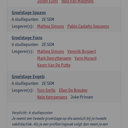
Jolien Evers
Nele Van Mieghem
Groeistage Spaans
6
studiepunten
2E SEM
Lesgever(s):
Mathea Simons
Pablo Castaño Sequeros
Groeistage Frans
6
studiepunten
2E SEM
Lesgever(s):
Mathea Simons
Veronik Bogaert
Mark Demyttenaere
Yann Morard
Karen Van De Putte
Groeistage Engels
6
studiepunten
2E SEM
Lesgever(s):
Tom Smits
Ellen De Breuker
Nele Kempenaers
Joke Prinsen
Verplicht: 6 studiepunten
Je neemt een tweede groeistage op die aansluit bij je tweede
vakdidactiek. Als je een profileringsvak volgt dan neem je een