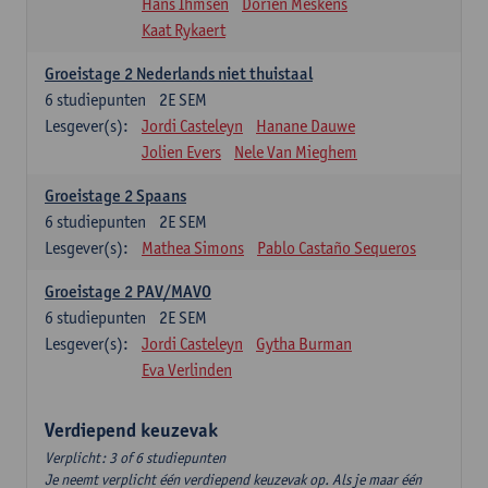
Hans Ihmsen
Dorien Meskens
Kaat Rykaert
Groeistage 2 Nederlands niet thuistaal
6
studiepunten
2E SEM
Lesgever(s):
Jordi Casteleyn
Hanane Dauwe
Jolien Evers
Nele Van Mieghem
Groeistage 2 Spaans
6
studiepunten
2E SEM
Lesgever(s):
Mathea Simons
Pablo Castaño Sequeros
Groeistage 2 PAV/MAVO
6
studiepunten
2E SEM
Lesgever(s):
Jordi Casteleyn
Gytha Burman
Eva Verlinden
Verdiepend keuzevak
Verplicht: 3 of 6 studiepunten
Je neemt verplicht één verdiepend keuzevak op. Als je maar één