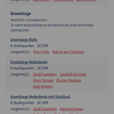
Groeistage
Verplicht: 6 studiepunten
Je neemt de groeistage op die aansluit bij je eerste of enige
vakdidactiek.
Groeistage Duits
6
studiepunten
2E SEM
Lesgever(s):
Tom Smits
Marise Van Tendeloo
Groeistage Nederlands
6
studiepunten
2E SEM
Lesgever(s):
Jordi Casteleyn
Liesbeth De Haes
Hans Ihmsen
Dorien Meskens
Kaat Rykaert
Groeistage Nederlands niet thuistaal
6
studiepunten
2E SEM
Lesgever(s):
Jordi Casteleyn
Hanane Dauwe