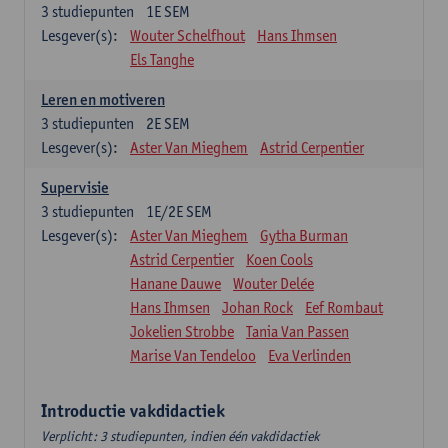
3
studiepunten
1E SEM
Lesgever(s):
Wouter Schelfhout
Hans Ihmsen
Els Tanghe
Leren en motiveren
3
studiepunten
2E SEM
Lesgever(s):
Aster Van Mieghem
Astrid Cerpentier
Supervisie
3
studiepunten
1E/2E SEM
Lesgever(s):
Aster Van Mieghem
Gytha Burman
Astrid Cerpentier
Koen Cools
Hanane Dauwe
Wouter Delée
Hans Ihmsen
Johan Rock
Eef Rombaut
Jokelien Strobbe
Tania Van Passen
Marise Van Tendeloo
Eva Verlinden
Introductie vakdidactiek
Verplicht: 3 studiepunten, indien één vakdidactiek