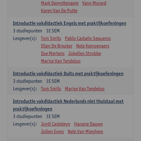
Mark Demyttenaere
Yann Morard
Karen Van De Putte
Introductie vakdidactiek Engels met praktijkoefeningen
3
studiepunten
1E SEM
Lesgever(s):
Tom Smits
Pablo Castaño Sequeros
Ellen De Breuker
Nele Kempenaers
Ilse Mertens
Jokelien Strobbe
Marise Van Tendeloo
Introductie vakdidactiek Duits met praktijkoefeningen
3
studiepunten
1E SEM
Lesgever(s):
Tom Smits
Marise Van Tendeloo
Introductie vakdidactiek Nederlands niet thuistaal met
praktijkoefeningen
3
studiepunten
1E SEM
Lesgever(s):
Jordi Casteleyn
Hanane Dauwe
Jolien Evers
Nele Van Mieghem