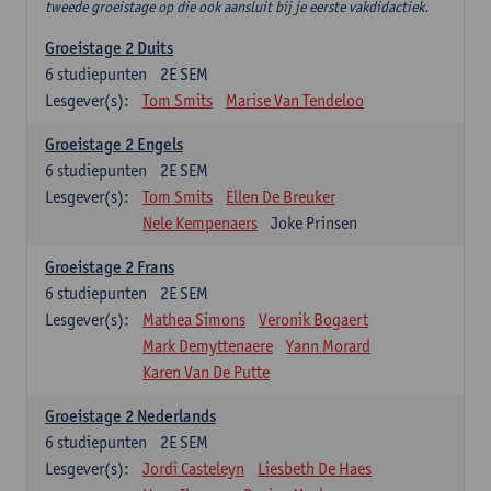
tweede groeistage op die ook aansluit bij je eerste vakdidactiek.
Groeistage 2 Duits
6
studiepunten
2E SEM
Lesgever(s):
Tom Smits
Marise Van Tendeloo
Groeistage 2 Engels
6
studiepunten
2E SEM
Lesgever(s):
Tom Smits
Ellen De Breuker
Nele Kempenaers
Joke Prinsen
Groeistage 2 Frans
6
studiepunten
2E SEM
Lesgever(s):
Mathea Simons
Veronik Bogaert
Mark Demyttenaere
Yann Morard
Karen Van De Putte
Groeistage 2 Nederlands
6
studiepunten
2E SEM
Lesgever(s):
Jordi Casteleyn
Liesbeth De Haes