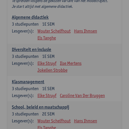
Te spreiden volgens de gekozen variant van het modeltraject.
Je start altijd met algemene didactiek.
Algemene didactiek
3
studiepunten
1E SEM
Lesgever(s):
Wouter Schelfhout
Hans Ihmsen
Els Tanghe
Diversiteit en inclusie
3
studiepunten
1E SEM
Lesgever(s):
Elke Struyf
Ilse Mertens
Jokelien Strobbe
Klasmanagement
3
studiepunten
1E SEM
Lesgever(s):
Elke Struyf
Caroline Van Der Bruggen
School, beleid en maatschappij
3
studiepunten
2E SEM
Lesgever(s):
Wouter Schelfhout
Hans Ihmsen
Els Tanghe