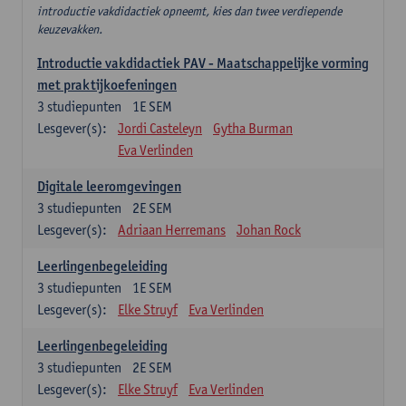
introductie vakdidactiek opneemt, kies dan twee verdiepende
keuzevakken.
Introductie vakdidactiek PAV - Maatschappelijke vorming
met praktijkoefeningen
3
studiepunten
1E SEM
Lesgever(s):
Jordi Casteleyn
Gytha Burman
Eva Verlinden
Digitale leeromgevingen
3
studiepunten
2E SEM
Lesgever(s):
Adriaan Herremans
Johan Rock
Leerlingenbegeleiding
3
studiepunten
1E SEM
Lesgever(s):
Elke Struyf
Eva Verlinden
Leerlingenbegeleiding
3
studiepunten
2E SEM
Lesgever(s):
Elke Struyf
Eva Verlinden