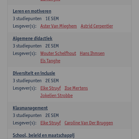
Leren en motiveren
3
studiepunten
1E SEM
Lesgever(s):
Aster Van Mieghem
Astrid Cerpentier
Algemene didactiek
3
studiepunten
2E SEM
Lesgever(s):
Wouter Schelfhout
Hans Ihmsen
Els Tanghe
Diversiteit en inclusie
3
studiepunten
2E SEM
Lesgever(s):
Elke Struyf
Ilse Mertens
Jokelien Strobbe
Klasmanagement
3
studiepunten
2E SEM
Lesgever(s):
Elke Struyf
Caroline Van Der Bruggen
School, beleid en maatschappij