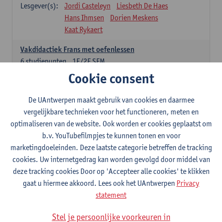
Lesgever(s):
Jordi Casteleyn
Liesbeth De Haes
Hans Ihmsen
Dorien Meskens
Kaat Rykaert
Vakdidactiek Frans met oefenlessen
6
studiepunten
1E/2E SEM
Lesgever(s):
Mathea Simons
Veronik Bogaert
Cookie consent
Mark Demyttenaere
Yann Morard
Karen Van De Putte
De UAntwerpen maakt gebruik van cookies en daarmee
vergelijkbare technieken voor het functioneren, meten en
Vakdidactiek Engels met oefenlessen
optimaliseren van de website. Ook worden er cookies geplaatst om
6
studiepunten
1E/2E SEM
b.v. YouTubefilmpjes te kunnen tonen en voor
Lesgever(s):
Tom Smits
Ellen De Breuker
marketingdoeleinden. Deze laatste categorie betreffen de tracking
Nele Kempenaers
Joke Prinsen
cookies. Uw internetgedrag kan worden gevolgd door middel van
deze tracking cookies Door op 'Accepteer alle cookies' te klikken
Vakdidactiek Duits met oefenlessen
gaat u hiermee akkoord. Lees ook het UAntwerpen
Privacy
6
studiepunten
1E/2E SEM
statement
Lesgever(s):
Tom Smits
Marise Van Tendeloo
Vakdidactiek Nederlands niet-thuistaal met oefenlessen
Stel je persoonlijke voorkeuren in