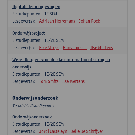
Digitale leeromgevingen
3
studiepunten
1E SEM
Lesgever(s):
Adriaan Herremans
Johan Rock
Onderwijsproject
3
studiepunten
1E/2E SEM
Lesgever(s):
Elke Struyf
Hans Ihmsen
Ilse Mertens
Wereldburgers voor de klas: internationalisering in
onderwijs
3
studiepunten
1E/2E SEM
Lesgever(s):
Tom Smits
Ilse Mertens
Onderwijsonderzoek
Verplicht: 6 studiepunten
Onderwijsonderzoek
6
studiepunten
1E/2E SEM
Lesgever(s):
Jordi Casteleyn
Jelle De Schrijver