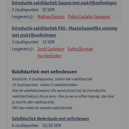
Introductie vakdidactiek Spaans met praktijkoefeningen
3
studiepunten
1E SEM
Lesgever(s):
Mathea Simons
Pablo Castaño Sequeros
Introductie vakdidactiek PAV - Maatschappelijke vorming
met praktijkoefeningen
3
studiepunten
1E SEM
Lesgever(s):
Jordi Casteleyn
Gytha Burman
Eva Verlinden
Vakdidactiek met oefenlessen
Verplicht: 6 studiepunten, indien één vakdidactiek
12 studiepunten, indien 2 vakdidactieken
Kies de vakdidactiek(en) die aansluit(en) bij de Introductie
vakdidactiek(en) die je koos. Kies je een profileringsvak, dan kies
je slechts één vakdidactiek.
PAV kan enkel als tweede vakdidactiek.
Vakdidactiek Nederlands met oefenlessen
6
studiepunten
1E/2E SEM