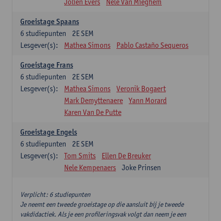
Jolien Evers
Nele Van Mieghem
Groeistage Spaans
6
studiepunten
2E SEM
Lesgever(s):
Mathea Simons
Pablo Castaño Sequeros
Groeistage Frans
6
studiepunten
2E SEM
Lesgever(s):
Mathea Simons
Veronik Bogaert
Mark Demyttenaere
Yann Morard
Karen Van De Putte
Groeistage Engels
6
studiepunten
2E SEM
Lesgever(s):
Tom Smits
Ellen De Breuker
Nele Kempenaers
Joke Prinsen
Verplicht: 6 studiepunten
Je neemt een tweede groeistage op die aansluit bij je tweede
vakdidactiek. Als je een profileringsvak volgt dan neem je een