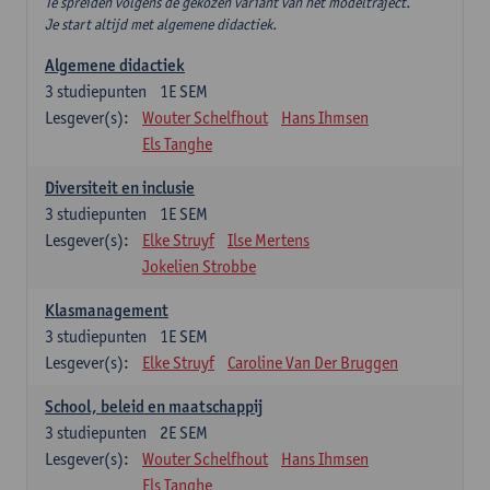
Te spreiden volgens de gekozen variant van het modeltraject.
Je start altijd met algemene didactiek.
Algemene didactiek
3
studiepunten
1E SEM
Lesgever(s):
Wouter Schelfhout
Hans Ihmsen
Els Tanghe
Diversiteit en inclusie
3
studiepunten
1E SEM
Lesgever(s):
Elke Struyf
Ilse Mertens
Jokelien Strobbe
Klasmanagement
3
studiepunten
1E SEM
Lesgever(s):
Elke Struyf
Caroline Van Der Bruggen
School, beleid en maatschappij
3
studiepunten
2E SEM
Lesgever(s):
Wouter Schelfhout
Hans Ihmsen
Els Tanghe