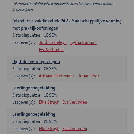
introductie vakdidactiek opneemt, kies dan twee verdiepende
keuzevakken.
Introductie vakdidactiek PAV - Maatschappelijke vorming
met praktijkoefeningen
3
studiepunten
1E SEM
Lesgever(s):
Jordi Casteleyn
Gytha Burman
Eva Verlinden
Digitale leeromgevingen
3
studiepunten
2E SEM
Lesgever(s):
Adriaan Herremans
Johan Rock
Leerlingenbegeleiding
3
studiepunten
1E SEM
Lesgever(s):
Elke Struyf
Eva Verlinden
Leerlingenbegeleiding
3
studiepunten
2E SEM
Lesgever(s):
Elke Struyf
Eva Verlinden