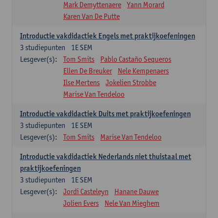
Mark Demyttenaere
Yann Morard
Karen Van De Putte
Introductie vakdidactiek Engels met praktijkoefeningen
3
studiepunten
1E SEM
Lesgever(s):
Tom Smits
Pablo Castaño Sequeros
Ellen De Breuker
Nele Kempenaers
Ilse Mertens
Jokelien Strobbe
Marise Van Tendeloo
Introductie vakdidactiek Duits met praktijkoefeningen
3
studiepunten
1E SEM
Lesgever(s):
Tom Smits
Marise Van Tendeloo
Introductie vakdidactiek Nederlands niet thuistaal met
praktijkoefeningen
3
studiepunten
1E SEM
Lesgever(s):
Jordi Casteleyn
Hanane Dauwe
Jolien Evers
Nele Van Mieghem