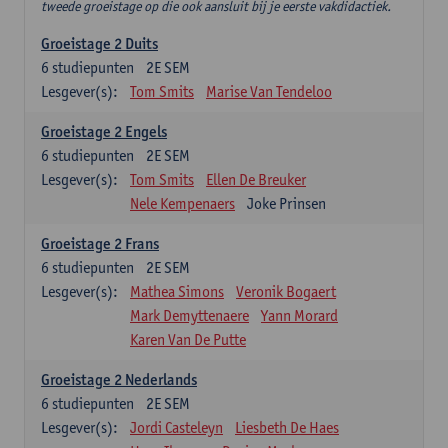
tweede groeistage op die ook aansluit bij je eerste vakdidactiek.
Groeistage 2 Duits
6
studiepunten
2E SEM
Lesgever(s):
Tom Smits
Marise Van Tendeloo
Groeistage 2 Engels
6
studiepunten
2E SEM
Lesgever(s):
Tom Smits
Ellen De Breuker
Nele Kempenaers
Joke Prinsen
Groeistage 2 Frans
6
studiepunten
2E SEM
Lesgever(s):
Mathea Simons
Veronik Bogaert
Mark Demyttenaere
Yann Morard
Karen Van De Putte
Groeistage 2 Nederlands
6
studiepunten
2E SEM
Lesgever(s):
Jordi Casteleyn
Liesbeth De Haes