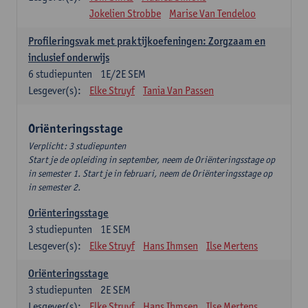
Jokelien Strobbe
Marise Van Tendeloo
Profileringsvak met praktijkoefeningen: Zorgzaam en
inclusief onderwijs
6
studiepunten
1E/2E SEM
Lesgever(s):
Elke Struyf
Tania Van Passen
Oriënteringsstage
Verplicht: 3 studiepunten
Start je de opleiding in september, neem de Oriënteringsstage op
in semester 1. Start je in februari, neem de Oriënteringsstage op
in semester 2.
Oriënteringsstage
3
studiepunten
1E SEM
Lesgever(s):
Elke Struyf
Hans Ihmsen
Ilse Mertens
Oriënteringsstage
3
studiepunten
2E SEM
Lesgever(s):
Elke Struyf
Hans Ihmsen
Ilse Mertens