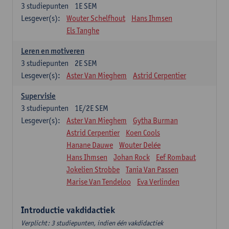
3
studiepunten
1E SEM
Lesgever(s):
Wouter Schelfhout
Hans Ihmsen
Els Tanghe
Leren en motiveren
3
studiepunten
2E SEM
Lesgever(s):
Aster Van Mieghem
Astrid Cerpentier
Supervisie
3
studiepunten
1E/2E SEM
Lesgever(s):
Aster Van Mieghem
Gytha Burman
Astrid Cerpentier
Koen Cools
Hanane Dauwe
Wouter Delée
Hans Ihmsen
Johan Rock
Eef Rombaut
Jokelien Strobbe
Tania Van Passen
Marise Van Tendeloo
Eva Verlinden
Introductie vakdidactiek
Verplicht: 3 studiepunten, indien één vakdidactiek