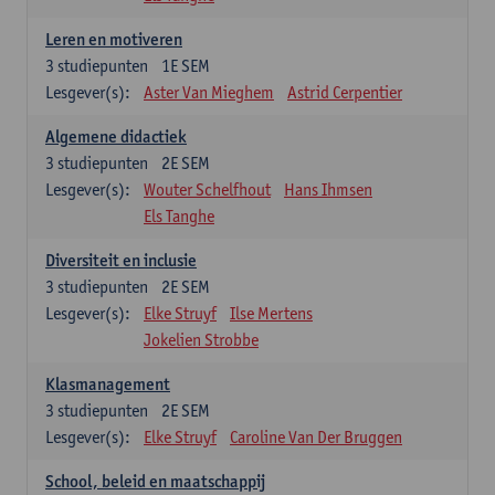
Leren en motiveren
3
studiepunten
1E SEM
Lesgever(s):
Aster Van Mieghem
Astrid Cerpentier
Algemene didactiek
3
studiepunten
2E SEM
Lesgever(s):
Wouter Schelfhout
Hans Ihmsen
Els Tanghe
Diversiteit en inclusie
3
studiepunten
2E SEM
Lesgever(s):
Elke Struyf
Ilse Mertens
Jokelien Strobbe
Klasmanagement
3
studiepunten
2E SEM
Lesgever(s):
Elke Struyf
Caroline Van Der Bruggen
School, beleid en maatschappij