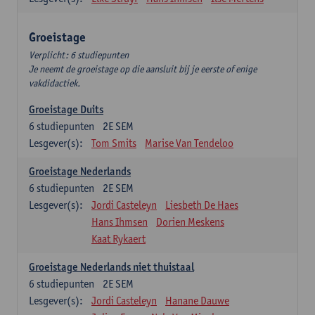
Groeistage
Verplicht: 6 studiepunten
Je neemt de groeistage op die aansluit bij je eerste of enige
vakdidactiek.
Groeistage Duits
6
studiepunten
2E SEM
Lesgever(s):
Tom Smits
Marise Van Tendeloo
Groeistage Nederlands
6
studiepunten
2E SEM
Lesgever(s):
Jordi Casteleyn
Liesbeth De Haes
Hans Ihmsen
Dorien Meskens
Kaat Rykaert
Groeistage Nederlands niet thuistaal
6
studiepunten
2E SEM
Lesgever(s):
Jordi Casteleyn
Hanane Dauwe