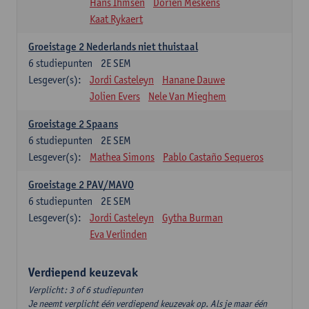
Hans Ihmsen
Dorien Meskens
Kaat Rykaert
Groeistage 2 Nederlands niet thuistaal
6
studiepunten
2E SEM
Lesgever(s):
Jordi Casteleyn
Hanane Dauwe
Jolien Evers
Nele Van Mieghem
Groeistage 2 Spaans
6
studiepunten
2E SEM
Lesgever(s):
Mathea Simons
Pablo Castaño Sequeros
Groeistage 2 PAV/MAVO
6
studiepunten
2E SEM
Lesgever(s):
Jordi Casteleyn
Gytha Burman
Eva Verlinden
Verdiepend keuzevak
Verplicht: 3 of 6 studiepunten
Je neemt verplicht één verdiepend keuzevak op. Als je maar één