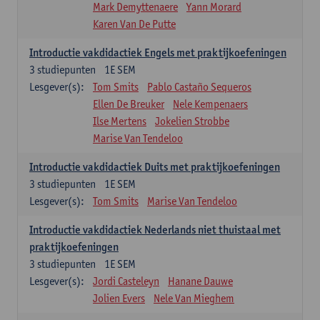
Mark Demyttenaere
Yann Morard
Karen Van De Putte
Introductie vakdidactiek Engels met praktijkoefeningen
3
studiepunten
1E SEM
Lesgever(s):
Tom Smits
Pablo Castaño Sequeros
Ellen De Breuker
Nele Kempenaers
Ilse Mertens
Jokelien Strobbe
Marise Van Tendeloo
Introductie vakdidactiek Duits met praktijkoefeningen
3
studiepunten
1E SEM
Lesgever(s):
Tom Smits
Marise Van Tendeloo
Introductie vakdidactiek Nederlands niet thuistaal met
praktijkoefeningen
3
studiepunten
1E SEM
Lesgever(s):
Jordi Casteleyn
Hanane Dauwe
Jolien Evers
Nele Van Mieghem