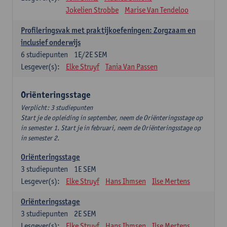
Jokelien Strobbe
Marise Van Tendeloo
Profileringsvak met praktijkoefeningen: Zorgzaam en
inclusief onderwijs
6
studiepunten
1E/2E SEM
Lesgever(s):
Elke Struyf
Tania Van Passen
Oriënteringsstage
Verplicht: 3 studiepunten
Start je de opleiding in september, neem de Oriënteringsstage op
in semester 1. Start je in februari, neem de Oriënteringsstage op
in semester 2.
Oriënteringsstage
3
studiepunten
1E SEM
Lesgever(s):
Elke Struyf
Hans Ihmsen
Ilse Mertens
Oriënteringsstage
3
studiepunten
2E SEM
Lesgever(s):
Elke Struyf
Hans Ihmsen
Ilse Mertens