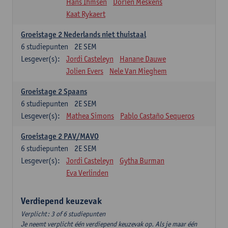
Hans Ihmsen
Dorien Meskens
Kaat Rykaert
Groeistage 2 Nederlands niet thuistaal
6
studiepunten
2E SEM
Lesgever(s):
Jordi Casteleyn
Hanane Dauwe
Jolien Evers
Nele Van Mieghem
Groeistage 2 Spaans
6
studiepunten
2E SEM
Lesgever(s):
Mathea Simons
Pablo Castaño Sequeros
Groeistage 2 PAV/MAVO
6
studiepunten
2E SEM
Lesgever(s):
Jordi Casteleyn
Gytha Burman
Eva Verlinden
Verdiepend keuzevak
Verplicht: 3 of 6 studiepunten
Je neemt verplicht één verdiepend keuzevak op. Als je maar één