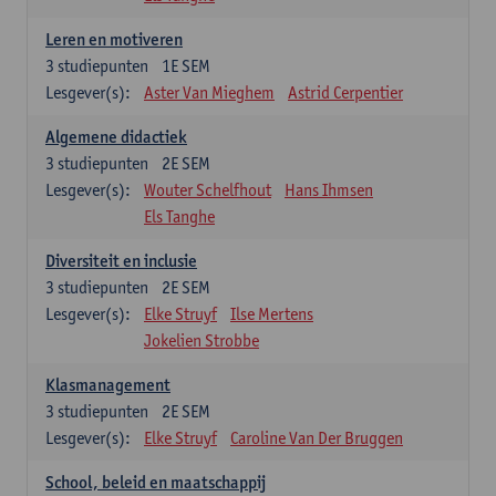
Leren en motiveren
3
studiepunten
1E SEM
Lesgever(s):
Aster Van Mieghem
Astrid Cerpentier
Algemene didactiek
3
studiepunten
2E SEM
Lesgever(s):
Wouter Schelfhout
Hans Ihmsen
Els Tanghe
Diversiteit en inclusie
3
studiepunten
2E SEM
Lesgever(s):
Elke Struyf
Ilse Mertens
Jokelien Strobbe
Klasmanagement
3
studiepunten
2E SEM
Lesgever(s):
Elke Struyf
Caroline Van Der Bruggen
School, beleid en maatschappij