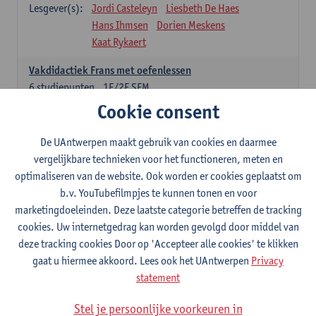
Lesgever(s):
Jordi Casteleyn
Liesbeth De Haes
Hans Ihmsen
Dorien Meskens
Kaat Rykaert
Vakdidactiek Frans met oefenlessen
6
studiepunten
1E/2E SEM
Lesgever(s):
Mathea Simons
Veronik Bogaert
Cookie consent
Mark Demyttenaere
Yann Morard
Karen Van De Putte
De UAntwerpen maakt gebruik van cookies en daarmee
vergelijkbare technieken voor het functioneren, meten en
Vakdidactiek Engels met oefenlessen
optimaliseren van de website. Ook worden er cookies geplaatst om
6
studiepunten
1E/2E SEM
b.v. YouTubefilmpjes te kunnen tonen en voor
Lesgever(s):
Tom Smits
Ellen De Breuker
marketingdoeleinden. Deze laatste categorie betreffen de tracking
Nele Kempenaers
Joke Prinsen
cookies. Uw internetgedrag kan worden gevolgd door middel van
deze tracking cookies Door op 'Accepteer alle cookies' te klikken
Vakdidactiek Duits met oefenlessen
gaat u hiermee akkoord. Lees ook het UAntwerpen
Privacy
6
studiepunten
1E/2E SEM
statement
Lesgever(s):
Tom Smits
Marise Van Tendeloo
Vakdidactiek Nederlands niet-thuistaal met oefenlessen
Stel je persoonlijke voorkeuren in