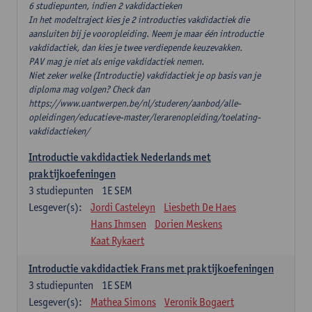
6 studiepunten, indien 2 vakdidactieken
In het modeltraject kies je 2 introducties vakdidactiek die
aansluiten bij je vooropleiding. Neem je maar één introductie
vakdidactiek, dan kies je twee verdiepende keuzevakken.
PAV mag je niet als enige vakdidactiek nemen.
Niet zeker welke (Introductie) vakdidactiek je op basis van je
diploma mag volgen? Check dan
https://www.uantwerpen.be/nl/studeren/aanbod/alle-
opleidingen/educatieve-master/lerarenopleiding/toelating-
vakdidactieken/
Introductie vakdidactiek Nederlands met
praktijkoefeningen
3
studiepunten
1E SEM
Lesgever(s):
Jordi Casteleyn
Liesbeth De Haes
Hans Ihmsen
Dorien Meskens
Kaat Rykaert
Introductie vakdidactiek Frans met praktijkoefeningen
3
studiepunten
1E SEM
Lesgever(s):
Mathea Simons
Veronik Bogaert