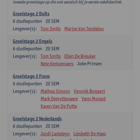
tweede groeistage op die ook aansluit bij je eerste vakdidactiek.
Groeistage 2 Duits
6
studiepunten
2E SEM
Lesgever(s):
Tom Smits
Marise Van Tendeloo
Groeistage 2 Engels
6
studiepunten
2E SEM
Lesgever(s):
Tom Smits
Ellen De Breuker
Nele Kempenaers
Joke Prinsen
Groeistage 2 Frans
6
studiepunten
2E SEM
Lesgever(s):
Mathea Simons
Veronik Bogaert
Mark Demyttenaere
Yann Morard
Karen Van De Putte
Groeistage 2 Nederlands
6
studiepunten
2E SEM
Lesgever(s):
Jordi Casteleyn
Liesbeth De Haes