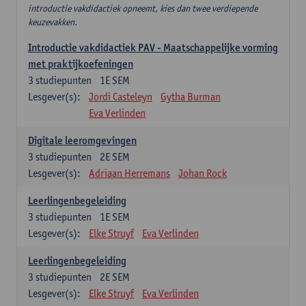
introductie vakdidactiek opneemt, kies dan twee verdiepende
keuzevakken.
Introductie vakdidactiek PAV - Maatschappelijke vorming
met praktijkoefeningen
3
studiepunten
1E SEM
Lesgever(s):
Jordi Casteleyn
Gytha Burman
Eva Verlinden
Digitale leeromgevingen
3
studiepunten
2E SEM
Lesgever(s):
Adriaan Herremans
Johan Rock
Leerlingenbegeleiding
3
studiepunten
1E SEM
Lesgever(s):
Elke Struyf
Eva Verlinden
Leerlingenbegeleiding
3
studiepunten
2E SEM
Lesgever(s):
Elke Struyf
Eva Verlinden