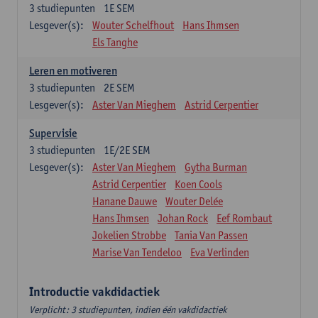
3
studiepunten
1E SEM
Lesgever(s):
Wouter Schelfhout
Hans Ihmsen
Els Tanghe
Leren en motiveren
3
studiepunten
2E SEM
Lesgever(s):
Aster Van Mieghem
Astrid Cerpentier
Supervisie
3
studiepunten
1E/2E SEM
Lesgever(s):
Aster Van Mieghem
Gytha Burman
Astrid Cerpentier
Koen Cools
Hanane Dauwe
Wouter Delée
Hans Ihmsen
Johan Rock
Eef Rombaut
Jokelien Strobbe
Tania Van Passen
Marise Van Tendeloo
Eva Verlinden
Introductie vakdidactiek
Verplicht: 3 studiepunten, indien één vakdidactiek