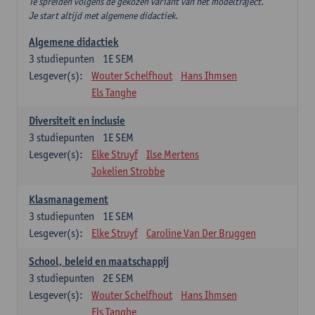
Te spreiden volgens de gekozen variant van het modeltraject.
Je start altijd met algemene didactiek.
Algemene didactiek
3
studiepunten
1E SEM
Lesgever(s):
Wouter Schelfhout
Hans Ihmsen
Els Tanghe
Diversiteit en inclusie
3
studiepunten
1E SEM
Lesgever(s):
Elke Struyf
Ilse Mertens
Jokelien Strobbe
Klasmanagement
3
studiepunten
1E SEM
Lesgever(s):
Elke Struyf
Caroline Van Der Bruggen
School, beleid en maatschappij
3
studiepunten
2E SEM
Lesgever(s):
Wouter Schelfhout
Hans Ihmsen
Els Tanghe