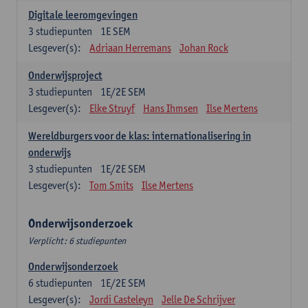
Digitale leeromgevingen
3
studiepunten
1E SEM
Lesgever(s):
Adriaan Herremans
Johan Rock
Onderwijsproject
3
studiepunten
1E/2E SEM
Lesgever(s):
Elke Struyf
Hans Ihmsen
Ilse Mertens
Wereldburgers voor de klas: internationalisering in
onderwijs
3
studiepunten
1E/2E SEM
Lesgever(s):
Tom Smits
Ilse Mertens
Onderwijsonderzoek
Verplicht: 6 studiepunten
Onderwijsonderzoek
6
studiepunten
1E/2E SEM
Lesgever(s):
Jordi Casteleyn
Jelle De Schrijver