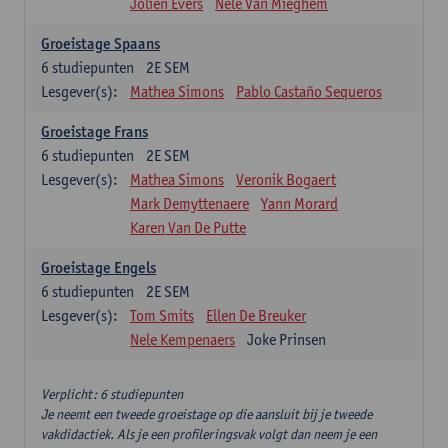
Jolien Evers
Nele Van Mieghem
Groeistage Spaans
6
studiepunten
2E SEM
Lesgever(s):
Mathea Simons
Pablo Castaño Sequeros
Groeistage Frans
6
studiepunten
2E SEM
Lesgever(s):
Mathea Simons
Veronik Bogaert
Mark Demyttenaere
Yann Morard
Karen Van De Putte
Groeistage Engels
6
studiepunten
2E SEM
Lesgever(s):
Tom Smits
Ellen De Breuker
Nele Kempenaers
Joke Prinsen
Verplicht: 6 studiepunten
Je neemt een tweede groeistage op die aansluit bij je tweede
vakdidactiek. Als je een profileringsvak volgt dan neem je een