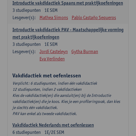
Introductie vakdidactiek Spaans met praktijkoefeningen
3
studiepunten
1E SEM
Lesgever(s):
Mathea Simons
Pablo Castaño Sequeros
Introductie vakdidactiek PAV - Maatschappelijke vorming
met praktijkoefeningen
3
studiepunten
1E SEM
Lesgever(s):
Jordi Casteleyn
Gytha Burman
Eva Verlinden
Vakdidactiek met oefenlessen
Verplicht: 6 studiepunten, indien één vakdidactiek
12 studiepunten, indien 2 vakdidactieken
Kies de vakdidactiek(en) die aansluit(en) bij de Introductie
vakdidactiek(en) die je koos. Kies je een profileringsvak, dan kies
je slechts één vakdidactiek.
PAV kan enkel als tweede vakdidactiek.
Vakdidactiek Nederlands met oefenlessen
6
studiepunten
1E/2E SEM