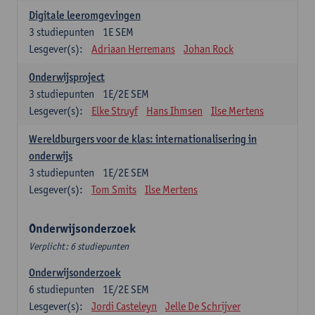
Digitale leeromgevingen
3
studiepunten
1E SEM
Lesgever(s):
Adriaan Herremans
Johan Rock
Onderwijsproject
3
studiepunten
1E/2E SEM
Lesgever(s):
Elke Struyf
Hans Ihmsen
Ilse Mertens
Wereldburgers voor de klas: internationalisering in
onderwijs
3
studiepunten
1E/2E SEM
Lesgever(s):
Tom Smits
Ilse Mertens
Onderwijsonderzoek
Verplicht: 6 studiepunten
Onderwijsonderzoek
6
studiepunten
1E/2E SEM
Lesgever(s):
Jordi Casteleyn
Jelle De Schrijver