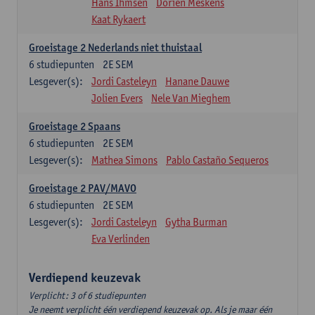
Hans Ihmsen
Dorien Meskens
Kaat Rykaert
Groeistage 2 Nederlands niet thuistaal
6
studiepunten
2E SEM
Lesgever(s):
Jordi Casteleyn
Hanane Dauwe
Jolien Evers
Nele Van Mieghem
Groeistage 2 Spaans
6
studiepunten
2E SEM
Lesgever(s):
Mathea Simons
Pablo Castaño Sequeros
Groeistage 2 PAV/MAVO
6
studiepunten
2E SEM
Lesgever(s):
Jordi Casteleyn
Gytha Burman
Eva Verlinden
Verdiepend keuzevak
Verplicht: 3 of 6 studiepunten
Je neemt verplicht één verdiepend keuzevak op. Als je maar één