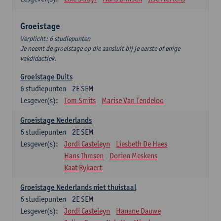
Groeistage
Verplicht: 6 studiepunten
Je neemt de groeistage op die aansluit bij je eerste of enige
vakdidactiek.
Groeistage Duits
6
studiepunten
2E SEM
Lesgever(s):
Tom Smits
Marise Van Tendeloo
Groeistage Nederlands
6
studiepunten
2E SEM
Lesgever(s):
Jordi Casteleyn
Liesbeth De Haes
Hans Ihmsen
Dorien Meskens
Kaat Rykaert
Groeistage Nederlands niet thuistaal
6
studiepunten
2E SEM
Lesgever(s):
Jordi Casteleyn
Hanane Dauwe