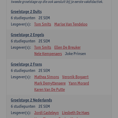
tweede groeistage op die ook aansluit bij je eerste vakdidactiek.
Groeistage 2 Duits
6
studiepunten
2E SEM
Lesgever(s):
Tom Smits
Marise Van Tendeloo
Groeistage 2 Engels
6
studiepunten
2E SEM
Lesgever(s):
Tom Smits
Ellen De Breuker
Nele Kempenaers
Joke Prinsen
Groeistage 2 Frans
6
studiepunten
2E SEM
Lesgever(s):
Mathea Simons
Veronik Bogaert
Mark Demyttenaere
Yann Morard
Karen Van De Putte
Groeistage 2 Nederlands
6
studiepunten
2E SEM
Lesgever(s):
Jordi Casteleyn
Liesbeth De Haes