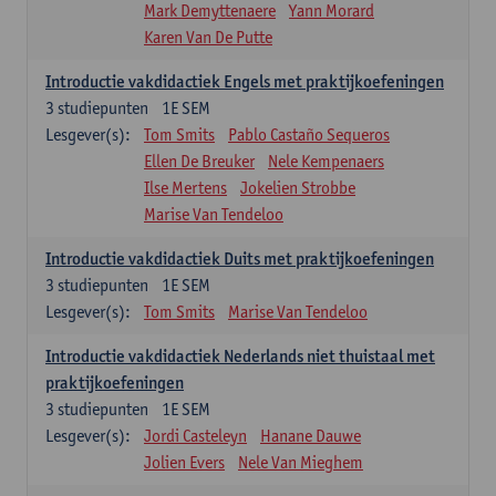
Mark Demyttenaere
Yann Morard
Karen Van De Putte
Introductie vakdidactiek Engels met praktijkoefeningen
3
studiepunten
1E SEM
Lesgever(s):
Tom Smits
Pablo Castaño Sequeros
Ellen De Breuker
Nele Kempenaers
Ilse Mertens
Jokelien Strobbe
Marise Van Tendeloo
Introductie vakdidactiek Duits met praktijkoefeningen
3
studiepunten
1E SEM
Lesgever(s):
Tom Smits
Marise Van Tendeloo
Introductie vakdidactiek Nederlands niet thuistaal met
praktijkoefeningen
3
studiepunten
1E SEM
Lesgever(s):
Jordi Casteleyn
Hanane Dauwe
Jolien Evers
Nele Van Mieghem