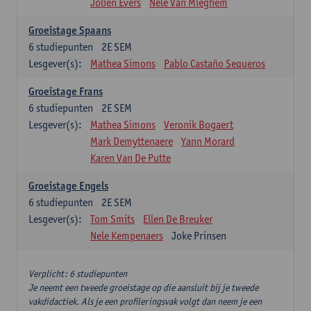
Jolien Evers
Nele Van Mieghem
Groeistage Spaans
6
studiepunten
2E SEM
Lesgever(s):
Mathea Simons
Pablo Castaño Sequeros
Groeistage Frans
6
studiepunten
2E SEM
Lesgever(s):
Mathea Simons
Veronik Bogaert
Mark Demyttenaere
Yann Morard
Karen Van De Putte
Groeistage Engels
6
studiepunten
2E SEM
Lesgever(s):
Tom Smits
Ellen De Breuker
Nele Kempenaers
Joke Prinsen
Verplicht: 6 studiepunten
Je neemt een tweede groeistage op die aansluit bij je tweede
vakdidactiek. Als je een profileringsvak volgt dan neem je een