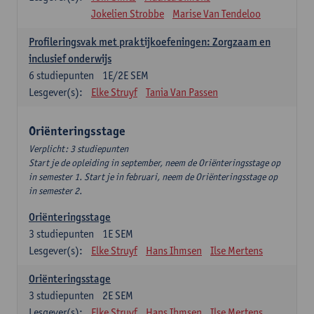
Jokelien Strobbe
Marise Van Tendeloo
Profileringsvak met praktijkoefeningen: Zorgzaam en
inclusief onderwijs
6
studiepunten
1E/2E SEM
Lesgever(s):
Elke Struyf
Tania Van Passen
Oriënteringsstage
Verplicht: 3 studiepunten
Start je de opleiding in september, neem de Oriënteringsstage op
in semester 1. Start je in februari, neem de Oriënteringsstage op
in semester 2.
Oriënteringsstage
3
studiepunten
1E SEM
Lesgever(s):
Elke Struyf
Hans Ihmsen
Ilse Mertens
Oriënteringsstage
3
studiepunten
2E SEM
Lesgever(s):
Elke Struyf
Hans Ihmsen
Ilse Mertens