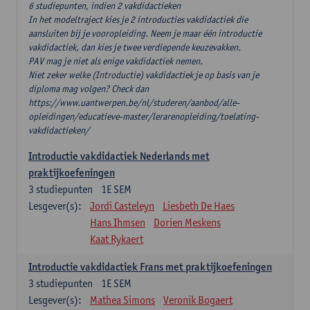
6 studiepunten, indien 2 vakdidactieken
In het modeltraject kies je 2 introducties vakdidactiek die
aansluiten bij je vooropleiding. Neem je maar één introductie
vakdidactiek, dan kies je twee verdiepende keuzevakken.
PAV mag je niet als enige vakdidactiek nemen.
Niet zeker welke (Introductie) vakdidactiek je op basis van je
diploma mag volgen? Check dan
https://www.uantwerpen.be/nl/studeren/aanbod/alle-
opleidingen/educatieve-master/lerarenopleiding/toelating-
vakdidactieken/
Introductie vakdidactiek Nederlands met
praktijkoefeningen
3
studiepunten
1E SEM
Lesgever(s):
Jordi Casteleyn
Liesbeth De Haes
Hans Ihmsen
Dorien Meskens
Kaat Rykaert
Introductie vakdidactiek Frans met praktijkoefeningen
3
studiepunten
1E SEM
Lesgever(s):
Mathea Simons
Veronik Bogaert