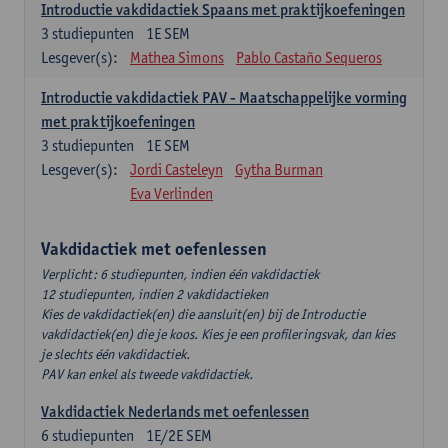
Introductie vakdidactiek Spaans met praktijkoefeningen
3
studiepunten
1E SEM
Lesgever(s):
Mathea Simons
Pablo Castaño Sequeros
Introductie vakdidactiek PAV - Maatschappelijke vorming
met praktijkoefeningen
3
studiepunten
1E SEM
Lesgever(s):
Jordi Casteleyn
Gytha Burman
Eva Verlinden
Vakdidactiek met oefenlessen
Verplicht: 6 studiepunten, indien één vakdidactiek
12 studiepunten, indien 2 vakdidactieken
Kies de vakdidactiek(en) die aansluit(en) bij de Introductie
vakdidactiek(en) die je koos. Kies je een profileringsvak, dan kies
je slechts één vakdidactiek.
PAV kan enkel als tweede vakdidactiek.
Vakdidactiek Nederlands met oefenlessen
6
studiepunten
1E/2E SEM