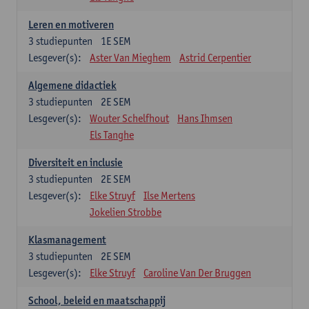
Leren en motiveren
3
studiepunten
1E SEM
Lesgever(s):
Aster Van Mieghem
Astrid Cerpentier
Algemene didactiek
3
studiepunten
2E SEM
Lesgever(s):
Wouter Schelfhout
Hans Ihmsen
Els Tanghe
Diversiteit en inclusie
3
studiepunten
2E SEM
Lesgever(s):
Elke Struyf
Ilse Mertens
Jokelien Strobbe
Klasmanagement
3
studiepunten
2E SEM
Lesgever(s):
Elke Struyf
Caroline Van Der Bruggen
School, beleid en maatschappij