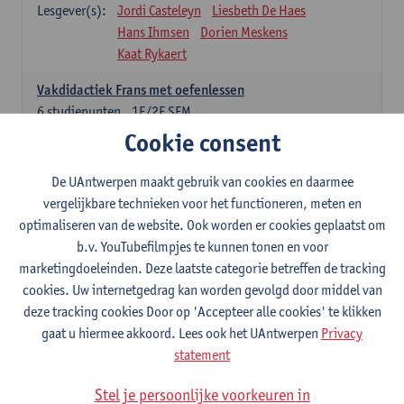
Lesgever(s):
Jordi Casteleyn
Liesbeth De Haes
Hans Ihmsen
Dorien Meskens
Kaat Rykaert
Vakdidactiek Frans met oefenlessen
6
studiepunten
1E/2E SEM
Lesgever(s):
Mathea Simons
Veronik Bogaert
Cookie consent
Mark Demyttenaere
Yann Morard
Karen Van De Putte
De UAntwerpen maakt gebruik van cookies en daarmee
vergelijkbare technieken voor het functioneren, meten en
Vakdidactiek Engels met oefenlessen
optimaliseren van de website. Ook worden er cookies geplaatst om
6
studiepunten
1E/2E SEM
b.v. YouTubefilmpjes te kunnen tonen en voor
Lesgever(s):
Tom Smits
Ellen De Breuker
marketingdoeleinden. Deze laatste categorie betreffen de tracking
Nele Kempenaers
Joke Prinsen
cookies. Uw internetgedrag kan worden gevolgd door middel van
deze tracking cookies Door op 'Accepteer alle cookies' te klikken
Vakdidactiek Duits met oefenlessen
gaat u hiermee akkoord. Lees ook het UAntwerpen
Privacy
6
studiepunten
1E/2E SEM
statement
Lesgever(s):
Tom Smits
Marise Van Tendeloo
Vakdidactiek Nederlands niet-thuistaal met oefenlessen
Stel je persoonlijke voorkeuren in