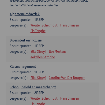
Te spreiden volgens de gekozen variant van het modeltraject.
Je start altijd met algemene didactiek.
Algemene didactiek
3
studiepunten
1E SEM
Lesgever(s):
Wouter Schelfhout
Hans Ihmsen
Els Tanghe
Diversiteit en inclusie
3
studiepunten
1E SEM
Lesgever(s):
Elke Struyf
Ilse Mertens
Jokelien Strobbe
Klasmanagement
3
studiepunten
1E SEM
Lesgever(s):
Elke Struyf
Caroline Van Der Bruggen
School, beleid en maatschappij
3
studiepunten
2E SEM
Lesgever(s):
Wouter Schelfhout
Hans Ihmsen
Els Tanghe