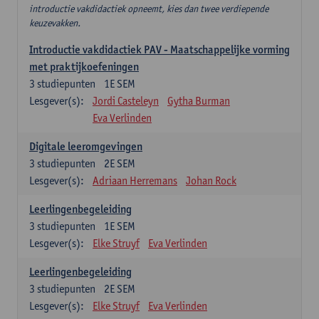
introductie vakdidactiek opneemt, kies dan twee verdiepende
keuzevakken.
Introductie vakdidactiek PAV - Maatschappelijke vorming
met praktijkoefeningen
3
studiepunten
1E SEM
Lesgever(s):
Jordi Casteleyn
Gytha Burman
Eva Verlinden
Digitale leeromgevingen
3
studiepunten
2E SEM
Lesgever(s):
Adriaan Herremans
Johan Rock
Leerlingenbegeleiding
3
studiepunten
1E SEM
Lesgever(s):
Elke Struyf
Eva Verlinden
Leerlingenbegeleiding
3
studiepunten
2E SEM
Lesgever(s):
Elke Struyf
Eva Verlinden