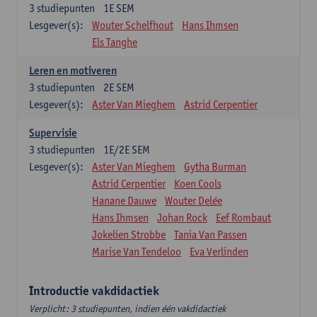
3
studiepunten
1E SEM
Lesgever(s):
Wouter Schelfhout
Hans Ihmsen
Els Tanghe
Leren en motiveren
3
studiepunten
2E SEM
Lesgever(s):
Aster Van Mieghem
Astrid Cerpentier
Supervisie
3
studiepunten
1E/2E SEM
Lesgever(s):
Aster Van Mieghem
Gytha Burman
Astrid Cerpentier
Koen Cools
Hanane Dauwe
Wouter Delée
Hans Ihmsen
Johan Rock
Eef Rombaut
Jokelien Strobbe
Tania Van Passen
Marise Van Tendeloo
Eva Verlinden
Introductie vakdidactiek
Verplicht: 3 studiepunten, indien één vakdidactiek