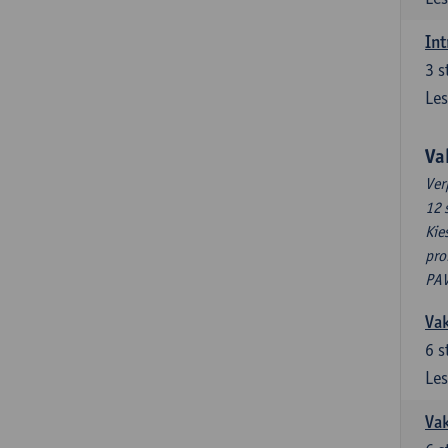
Int
3
s
Les
Va
Ver
12 
Kie
pro
PAV
Vak
6
s
Les
Vak