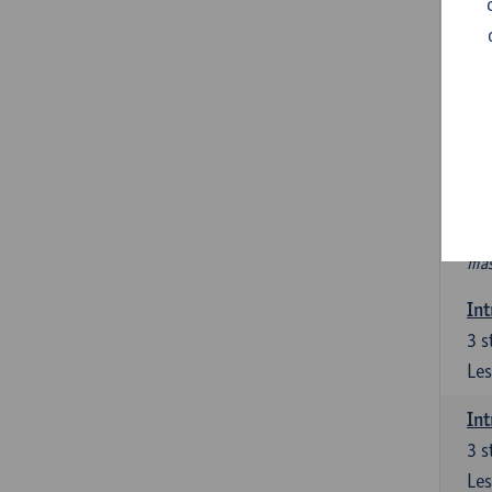
In
Ver
6 s
In 
int
PAV
Nie
htt
mas
Int
3
s
Les
Int
3
s
Les