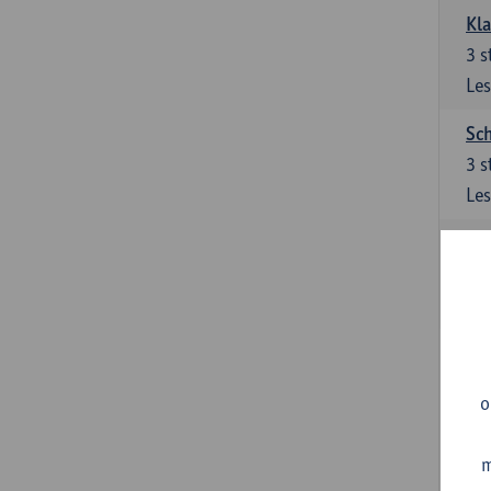
Kl
3
s
Les
Sch
3
s
Les
Ler
3
s
Les
Sup
3
s
o
Les
m