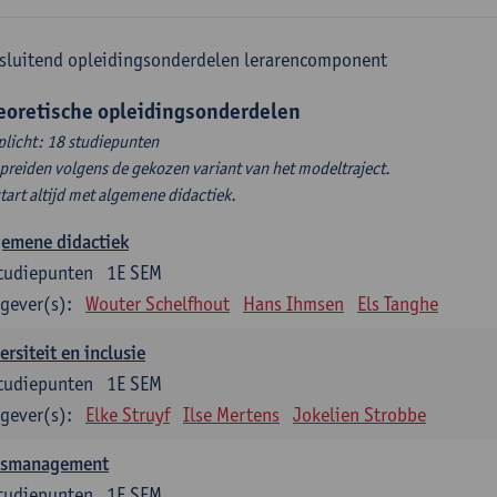
sluitend opleidingsonderdelen lerarencomponent
eoretische opleidingsonderdelen
plicht: 18 studiepunten
spreiden volgens de gekozen variant van het modeltraject.
start altijd met algemene didactiek.
gemene didactiek
tudiepunten
1E SEM
gever(s):
Wouter Schelfhout
Hans Ihmsen
Els Tanghe
ersiteit en inclusie
tudiepunten
1E SEM
gever(s):
Elke Struyf
Ilse Mertens
Jokelien Strobbe
asmanagement
tudiepunten
1E SEM