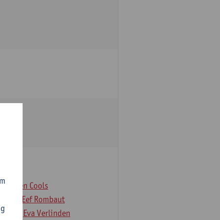
om
er
Koen Cools
Rock
Eef Rombaut
ng
deloo
Eva Verlinden