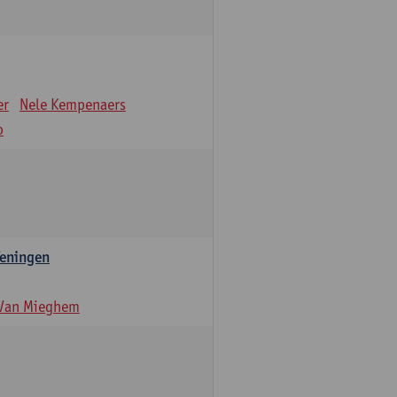
er
Nele Kempenaers
o
feningen
 Van Mieghem