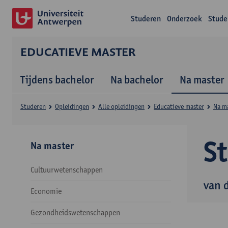
Studeren
Onderzoek
Stude
EDUCATIEVE MASTER
Tijdens bachelor
Na bachelor
Na master
Studeren
Opleidingen
Alle opleidingen
Educatieve master
Na m
S
Na master
Cultuurwetenschappen
van 
Economie
Gezondheidswetenschappen