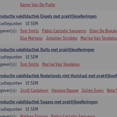
Karen Van De Putte
roductie vakdidactiek Engels met praktijkoefeningen
tudiepunten
1E SEM
gever(s):
Tom Smits
Pablo Castaño Sequeros
Ellen De Breuk
Ilse Mertens
Jokelien Strobbe
Marise Van Tendelo
roductie vakdidactiek Duits met praktijkoefeningen
tudiepunten
1E SEM
gever(s):
Tom Smits
Marise Van Tendeloo
roductie vakdidactiek Nederlands niet thuistaal met praktijkoe
tudiepunten
1E SEM
gever(s):
Jordi Casteleyn
Hanane Dauwe
Jolien Evers
Nele
roductie vakdidactiek Spaans met praktijkoefeningen
tudiepunten
1E SEM
gever(s):
Mathea Simons
Pablo Castaño Sequeros