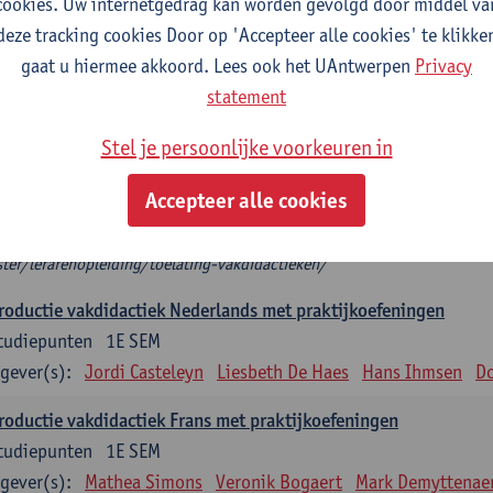
cookies. Uw internetgedrag kan worden gevolgd door middel va
deze tracking cookies Door op 'Accepteer alle cookies' te klikke
troductie vakdidactiek
gaat u hiermee akkoord. Lees ook het UAntwerpen
Privacy
plicht: 3 studiepunten, indien één vakdidactiek
statement
tudiepunten, indien 2 vakdidactieken
het modeltraject kies je 2 introducties vakdidactiek die aansluiten bij je 
Stel je persoonlijke voorkeuren in
roductie vakdidactiek, dan kies je twee verdiepende keuzevakken.
 mag je niet als enige vakdidactiek nemen.
Accepteer alle cookies
t zeker welke (Introductie) vakdidactiek je op basis van je diploma mag 
ps://www.uantwerpen.be/nl/studeren/aanbod/alle-opleidingen/educat
ter/lerarenopleiding/toelating-vakdidactieken/
roductie vakdidactiek Nederlands met praktijkoefeningen
tudiepunten
1E SEM
gever(s):
Jordi Casteleyn
Liesbeth De Haes
Hans Ihmsen
Do
roductie vakdidactiek Frans met praktijkoefeningen
tudiepunten
1E SEM
gever(s):
Mathea Simons
Veronik Bogaert
Mark Demyttenae