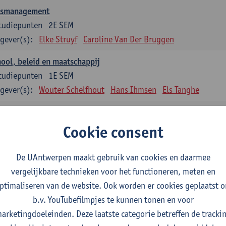
asmanagement
tudiepunten
2E SEM
gever(s):
Elke Struyf
Caroline Van Der Bruggen
ool, beleid en maatschappij
tudiepunten
1E SEM
gever(s):
Wouter Schelfhout
Hans Ihmsen
Els Tanghe
en en motiveren
tudiepunten
2E SEM
Cookie consent
gever(s):
Aster Van Mieghem
Astrid Cerpentier
De UAntwerpen maakt gebruik van cookies en daarmee
ervisie
vergelijkbare technieken voor het functioneren, meten en
tudiepunten
1E/2E SEM
ptimaliseren van de website. Ook worden er cookies geplaatst 
gever(s):
Aster Van Mieghem
Gytha Burman
Astrid Cerpenti
b.v. YouTubefilmpjes te kunnen tonen en voor
Hanane Dauwe
Wouter Delée
Hans Ihmsen
Johan 
arketingdoeleinden. Deze laatste categorie betreffen de tracki
Jokelien Strobbe
Tania Van Passen
Marise Van Ten