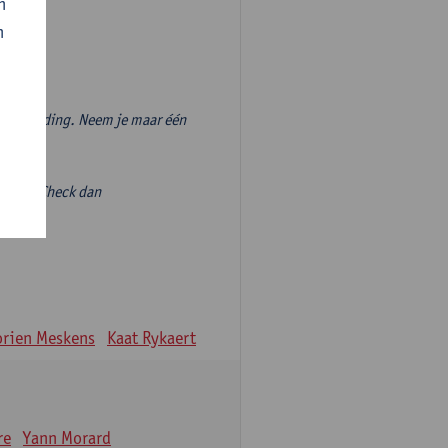
n
n
vooropleiding. Neem je maar één
volgen? Check dan
ieve-
rien Meskens
Kaat Rykaert
re
Yann Morard