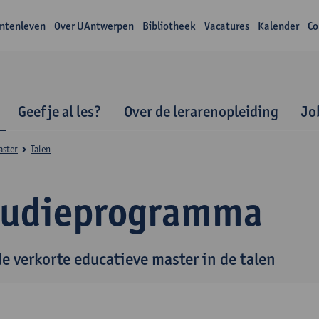
ntenleven
Over UAntwerpen
Bibliotheek
Vacatures
Kalender
Co
Geef je al les?
Over de lerarenopleiding
Jo
aster
Talen
tudieprogramma
de verkorte educatieve master in de talen