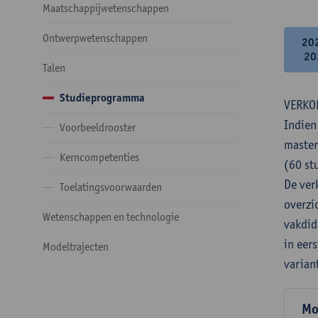
Maatschappijwetenschappen
Ontwerpwetenschappen
20
20
Talen
Studieprogramma
VERKO
Indien
Voorbeeldrooster
master
Kerncompetenties
(60 st
De verk
Toelatingsvoorwaarden
overzi
Wetenschappen en technologie
vakdid
in eer
Modeltrajecten
varian
Mo