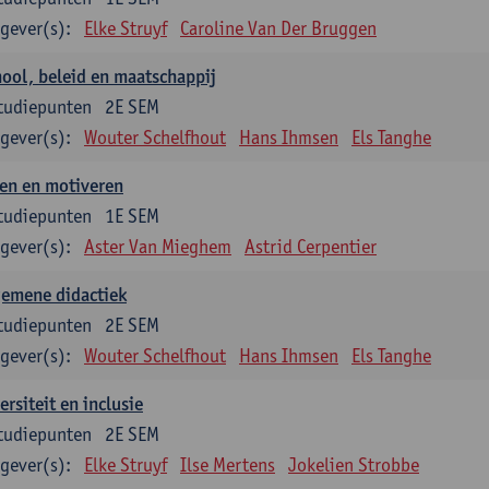
gever(s):
Elke Struyf
Caroline Van Der Bruggen
ool, beleid en maatschappij
tudiepunten
2E SEM
gever(s):
Wouter Schelfhout
Hans Ihmsen
Els Tanghe
en en motiveren
tudiepunten
1E SEM
gever(s):
Aster Van Mieghem
Astrid Cerpentier
gemene didactiek
tudiepunten
2E SEM
gever(s):
Wouter Schelfhout
Hans Ihmsen
Els Tanghe
ersiteit en inclusie
tudiepunten
2E SEM
gever(s):
Elke Struyf
Ilse Mertens
Jokelien Strobbe