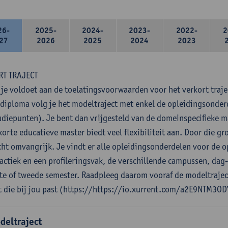
26-
2025-
2024-
2023-
2022-
2
27
2026
2025
2024
2023
RT TRAJECT
 je voldoet aan de toelatingsvoorwaarden voor het verkort traje
diploma volg je het modeltraject met enkel de opleidingsonde
udiepunten). Je bent dan vrijgesteld van de domeinspecifieke 
orte educatieve master biedt veel flexibiliteit aan. Door die gro
cht omvangrijk. Je vindt er alle opleidingsonderdelen voor de o
actiek en een profileringsvak, de verschillende campussen, dag
ste of tweede semester. Raadpleeg daarom vooraf de modeltrajec
t die bij jou past (https://https://io.xurrent.com/a2E9NTM3OD
deltraject