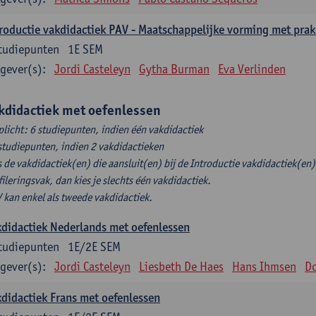
roductie vakdidactiek PAV - Maatschappelijke vorming met prak
tudiepunten
1E SEM
gever(s):
Jordi Casteleyn
Gytha Burman
Eva Verlinden
kdidactiek met oefenlessen
plicht: 6 studiepunten, indien één vakdidactiek
studiepunten, indien 2 vakdidactieken
s de vakdidactiek(en) die aansluit(en) bij de Introductie vakdidactiek(en) 
fileringsvak, dan kies je slechts één vakdidactiek.
 kan enkel als tweede vakdidactiek.
didactiek Nederlands met oefenlessen
tudiepunten
1E/2E SEM
gever(s):
Jordi Casteleyn
Liesbeth De Haes
Hans Ihmsen
Do
didactiek Frans met oefenlessen