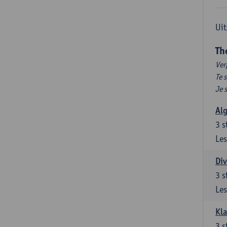
Uit
Th
Ver
Te 
Je 
Al
3
s
Les
Div
3
s
Les
Kl
3
s