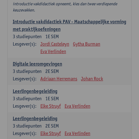
introductie vakdidactiek opneemt, kies dan twee verdiepende
keuzevakken.
Introductie vakdidactiek PAV - Maatschappelijke vorming
met praktijkoefeningen
3
studiepunten
1E SEM
Lesgever(s):
Jordi Casteleyn
Gytha Burman
Eva Verlinden
Digitale leeromgevingen
3
studiepunten
2E SEM
Lesgever(s):
Adriaan Herremans
Johan Rock
Leerlingenbegeleiding
3
studiepunten
1E SEM
Lesgever(s):
Elke Struyf
Eva Verlinden
Leerlingenbegeleiding
3
studiepunten
2E SEM
Lesgever(s):
Elke Struyf
Eva Verlinden