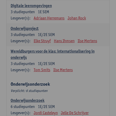
Digitale leeromgevingen
3
studiepunten
1E SEM
Lesgever(s):
Adriaan Herremans
Johan Rock
Onderwijsproject
3
studiepunten
1E/2E SEM
Lesgever(s):
Elke Struyf
Hans Ihmsen
Ilse Mertens
Wereldburgers voor de klas: internationalisering in
onderwijs
3
studiepunten
1E/2E SEM
Lesgever(s):
Tom Smits
Ilse Mertens
Onderwijsonderzoek
Verplicht: 6 studiepunten
Onderwijsonderzoek
6
studiepunten
1E/2E SEM
Lesgever(s):
Jordi Casteleyn
Jelle De Schrijver