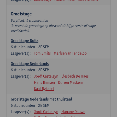
Groeistage
Verplicht: 6 studiepunten
Je neemt de groeistage op die aansluit bij je eerste of enige
vakdidactiek.
Groeistage Duits
6
studiepunten
2E SEM
Lesgever(s):
Tom Smits
Marise Van Tendeloo
Groeistage Nederlands
6
studiepunten
2E SEM
Lesgever(s):
Jordi Casteleyn
Liesbeth De Haes
Hans Ihmsen
Dorien Meskens
Kaat Rykaert
Groeistage Nederlands niet thuistaal
6
studiepunten
2E SEM
Lesgever(s):
Jordi Casteleyn
Hanane Dauwe