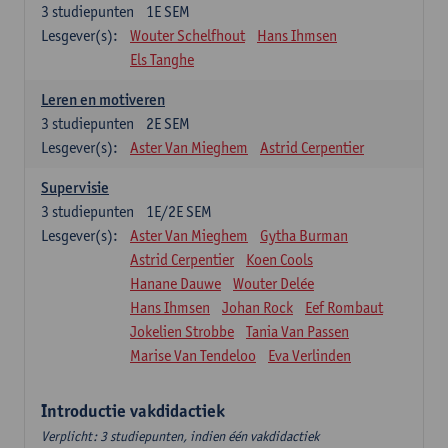
3
studiepunten
1E SEM
Lesgever(s):
Wouter Schelfhout
Hans Ihmsen
Els Tanghe
Leren en motiveren
3
studiepunten
2E SEM
Lesgever(s):
Aster Van Mieghem
Astrid Cerpentier
Supervisie
3
studiepunten
1E/2E SEM
Lesgever(s):
Aster Van Mieghem
Gytha Burman
Astrid Cerpentier
Koen Cools
Hanane Dauwe
Wouter Delée
Hans Ihmsen
Johan Rock
Eef Rombaut
Jokelien Strobbe
Tania Van Passen
Marise Van Tendeloo
Eva Verlinden
Introductie vakdidactiek
Verplicht: 3 studiepunten, indien één vakdidactiek