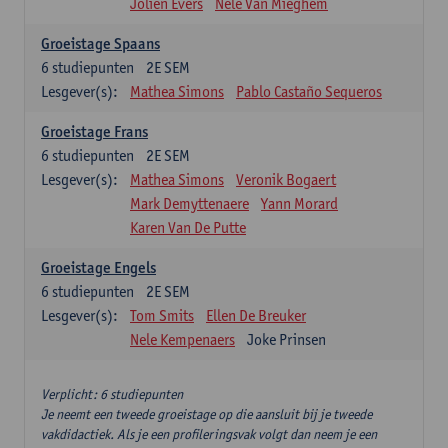
Jolien Evers
Nele Van Mieghem
Groeistage Spaans
6
studiepunten
2E SEM
Lesgever(s):
Mathea Simons
Pablo Castaño Sequeros
Groeistage Frans
6
studiepunten
2E SEM
Lesgever(s):
Mathea Simons
Veronik Bogaert
Mark Demyttenaere
Yann Morard
Karen Van De Putte
Groeistage Engels
6
studiepunten
2E SEM
Lesgever(s):
Tom Smits
Ellen De Breuker
Nele Kempenaers
Joke Prinsen
Verplicht: 6 studiepunten
Je neemt een tweede groeistage op die aansluit bij je tweede
vakdidactiek. Als je een profileringsvak volgt dan neem je een