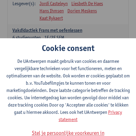
Lesgever(s):
Jordi Casteleyn
Liesbeth De Haes
Hans Ihmsen
Dorien Meskens
Kaat Rykaert
Vakdidactiek Frans met oefenlessen
6
studiepunten
1E/2E SEM
Lesgever(s):
Mathea Simons
Veronik Bogaert
Cookie consent
Mark Demyttenaere
Yann Morard
Karen Van De Putte
De UAntwerpen maakt gebruik van cookies en daarmee
vergelijkbare technieken voor het functioneren, meten en
Vakdidactiek Engels met oefenlessen
optimaliseren van de website. Ook worden er cookies geplaatst om
6
studiepunten
1E/2E SEM
b.v. YouTubefilmpjes te kunnen tonen en voor
Lesgever(s):
Tom Smits
Ellen De Breuker
marketingdoeleinden. Deze laatste categorie betreffen de tracking
Nele Kempenaers
Joke Prinsen
cookies. Uw internetgedrag kan worden gevolgd door middel van
deze tracking cookies Door op 'Accepteer alle cookies' te klikken
Vakdidactiek Duits met oefenlessen
gaat u hiermee akkoord. Lees ook het UAntwerpen
Privacy
6
studiepunten
1E/2E SEM
statement
Lesgever(s):
Tom Smits
Marise Van Tendeloo
Vakdidactiek Nederlands niet-thuistaal met oefenlessen
Stel je persoonlijke voorkeuren in