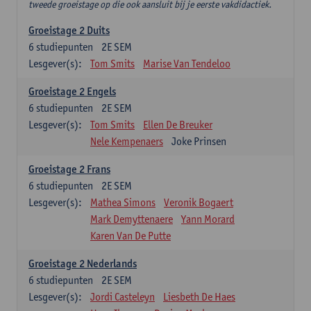
tweede groeistage op die ook aansluit bij je eerste vakdidactiek.
Groeistage 2 Duits
6
studiepunten
2E SEM
Lesgever(s):
Tom Smits
Marise Van Tendeloo
Groeistage 2 Engels
6
studiepunten
2E SEM
Lesgever(s):
Tom Smits
Ellen De Breuker
Nele Kempenaers
Joke Prinsen
Groeistage 2 Frans
6
studiepunten
2E SEM
Lesgever(s):
Mathea Simons
Veronik Bogaert
Mark Demyttenaere
Yann Morard
Karen Van De Putte
Groeistage 2 Nederlands
6
studiepunten
2E SEM
Lesgever(s):
Jordi Casteleyn
Liesbeth De Haes