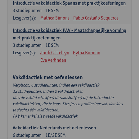
Introductie vakdidactiek Spaans met praktijkoefeningen
3
studiepunten
1E SEM
Lesgever(s):
Mathea Simons
Pablo Castaño Sequeros
Introductie vakdidactiek PAV - Maatschappelijke vorming
met praktijkoefeningen
3
studiepunten
1E SEM
Lesgever(s):
Jordi Casteleyn
Gytha Burman
Eva Verlinden
Vakdidactiek met oefenlessen
Verplicht: 6 studiepunten, indien één vakdidactiek
12 studiepunten, indien 2 vakdidactieken
Kies de vakdidactiek(en) die aansluit(en) bij de Introductie
vakdidactiek(en) die je koos. Kies je een profileringsvak, dan kies
je slechts één vakdidactiek.
PAV kan enkel als tweede vakdidactiek.
Vakdidactiek Nederlands met oefenlessen
6
studiepunten
1E/2E SEM