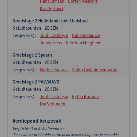
Hans Ihmsen
Dorien Meskens
Kaat Rykaert
Groeistage 2 Nederlands niet thuistaal
6
studiepunten
2E SEM
Lesgever(s):
Jordi Casteleyn
Hanane Dauwe
Jolien Evers
Nele Van Mieghem
Groeistage 2 Spaans
6
studiepunten
2E SEM
Lesgever(s):
Mathea Simons
Pablo Castaño Sequeros
Groeistage 2 PAV/MAVO
6
studiepunten
2E SEM
Lesgever(s):
Jordi Casteleyn
Gytha Burman
Eva Verlinden
Verdiepend keuzevak
Verplicht: 3 of 6 studiepunten
Je neemt verplicht één verdiepend keuzevak op. Als je maar één