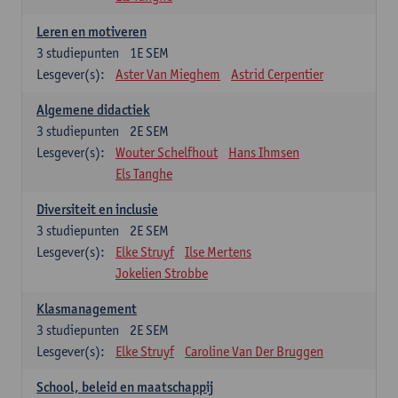
Leren en motiveren
3
studiepunten
1E SEM
Lesgever(s):
Aster Van Mieghem
Astrid Cerpentier
Algemene didactiek
3
studiepunten
2E SEM
Lesgever(s):
Wouter Schelfhout
Hans Ihmsen
Els Tanghe
Diversiteit en inclusie
3
studiepunten
2E SEM
Lesgever(s):
Elke Struyf
Ilse Mertens
Jokelien Strobbe
Klasmanagement
3
studiepunten
2E SEM
Lesgever(s):
Elke Struyf
Caroline Van Der Bruggen
School, beleid en maatschappij