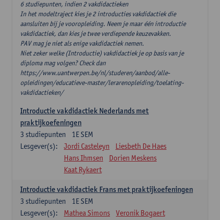
6 studiepunten, indien 2 vakdidactieken
In het modeltraject kies je 2 introducties vakdidactiek die
aansluiten bij je vooropleiding. Neem je maar één introductie
vakdidactiek, dan kies je twee verdiepende keuzevakken.
PAV mag je niet als enige vakdidactiek nemen.
Niet zeker welke (Introductie) vakdidactiek je op basis van je
diploma mag volgen? Check dan
https://www.uantwerpen.be/nl/studeren/aanbod/alle-
opleidingen/educatieve-master/lerarenopleiding/toelating-
vakdidactieken/
Introductie vakdidactiek Nederlands met
praktijkoefeningen
3
studiepunten
1E SEM
Lesgever(s):
Jordi Casteleyn
Liesbeth De Haes
Hans Ihmsen
Dorien Meskens
Kaat Rykaert
Introductie vakdidactiek Frans met praktijkoefeningen
3
studiepunten
1E SEM
Lesgever(s):
Mathea Simons
Veronik Bogaert