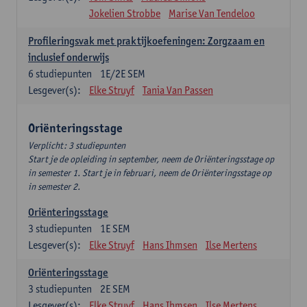
Jokelien Strobbe
Marise Van Tendeloo
Profileringsvak met praktijkoefeningen: Zorgzaam en
inclusief onderwijs
6
studiepunten
1E/2E SEM
Lesgever(s):
Elke Struyf
Tania Van Passen
Oriënteringsstage
Verplicht: 3 studiepunten
Start je de opleiding in september, neem de Oriënteringsstage op
in semester 1. Start je in februari, neem de Oriënteringsstage op
in semester 2.
Oriënteringsstage
3
studiepunten
1E SEM
Lesgever(s):
Elke Struyf
Hans Ihmsen
Ilse Mertens
Oriënteringsstage
3
studiepunten
2E SEM
Lesgever(s):
Elke Struyf
Hans Ihmsen
Ilse Mertens