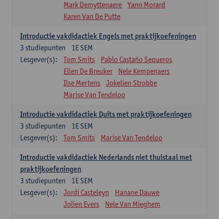
Mark Demyttenaere
Yann Morard
Karen Van De Putte
Introductie vakdidactiek Engels met praktijkoefeningen
3
studiepunten
1E SEM
Lesgever(s):
Tom Smits
Pablo Castaño Sequeros
Ellen De Breuker
Nele Kempenaers
Ilse Mertens
Jokelien Strobbe
Marise Van Tendeloo
Introductie vakdidactiek Duits met praktijkoefeningen
3
studiepunten
1E SEM
Lesgever(s):
Tom Smits
Marise Van Tendeloo
Introductie vakdidactiek Nederlands niet thuistaal met
praktijkoefeningen
3
studiepunten
1E SEM
Lesgever(s):
Jordi Casteleyn
Hanane Dauwe
Jolien Evers
Nele Van Mieghem