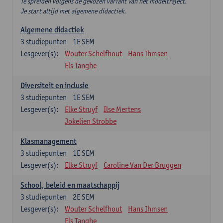
Te spreiden volgens de gekozen variant van het modeltraject.
Je start altijd met algemene didactiek.
Algemene didactiek
3
studiepunten
1E SEM
Lesgever(s):
Wouter Schelfhout
Hans Ihmsen
Els Tanghe
Diversiteit en inclusie
3
studiepunten
1E SEM
Lesgever(s):
Elke Struyf
Ilse Mertens
Jokelien Strobbe
Klasmanagement
3
studiepunten
1E SEM
Lesgever(s):
Elke Struyf
Caroline Van Der Bruggen
School, beleid en maatschappij
3
studiepunten
2E SEM
Lesgever(s):
Wouter Schelfhout
Hans Ihmsen
Els Tanghe