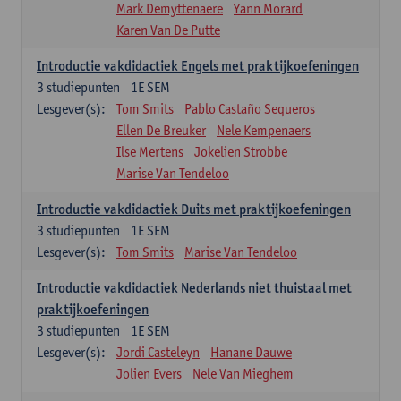
Mark Demyttenaere
Yann Morard
Karen Van De Putte
Introductie vakdidactiek Engels met praktijkoefeningen
3
studiepunten
1E SEM
Lesgever(s):
Tom Smits
Pablo Castaño Sequeros
Ellen De Breuker
Nele Kempenaers
Ilse Mertens
Jokelien Strobbe
Marise Van Tendeloo
Introductie vakdidactiek Duits met praktijkoefeningen
3
studiepunten
1E SEM
Lesgever(s):
Tom Smits
Marise Van Tendeloo
Introductie vakdidactiek Nederlands niet thuistaal met
praktijkoefeningen
3
studiepunten
1E SEM
Lesgever(s):
Jordi Casteleyn
Hanane Dauwe
Jolien Evers
Nele Van Mieghem