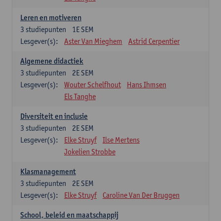
Leren en motiveren
3
studiepunten
1E SEM
Lesgever(s):
Aster Van Mieghem
Astrid Cerpentier
Algemene didactiek
3
studiepunten
2E SEM
Lesgever(s):
Wouter Schelfhout
Hans Ihmsen
Els Tanghe
Diversiteit en inclusie
3
studiepunten
2E SEM
Lesgever(s):
Elke Struyf
Ilse Mertens
Jokelien Strobbe
Klasmanagement
3
studiepunten
2E SEM
Lesgever(s):
Elke Struyf
Caroline Van Der Bruggen
School, beleid en maatschappij