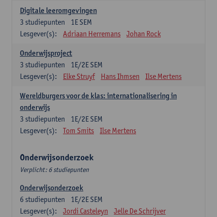
Digitale leeromgevingen
3
studiepunten
1E SEM
Lesgever(s):
Adriaan Herremans
Johan Rock
Onderwijsproject
3
studiepunten
1E/2E SEM
Lesgever(s):
Elke Struyf
Hans Ihmsen
Ilse Mertens
Wereldburgers voor de klas: internationalisering in
onderwijs
3
studiepunten
1E/2E SEM
Lesgever(s):
Tom Smits
Ilse Mertens
Onderwijsonderzoek
Verplicht: 6 studiepunten
Onderwijsonderzoek
6
studiepunten
1E/2E SEM
Lesgever(s):
Jordi Casteleyn
Jelle De Schrijver