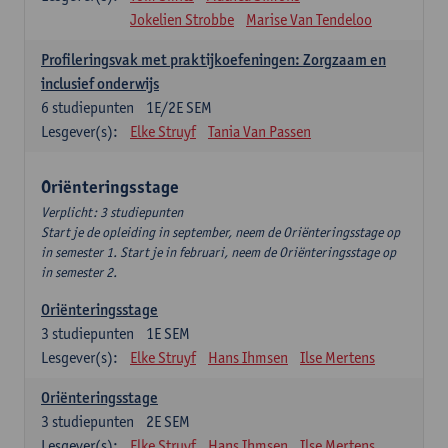
Jokelien Strobbe
Marise Van Tendeloo
Profileringsvak met praktijkoefeningen: Zorgzaam en
inclusief onderwijs
6
studiepunten
1E/2E SEM
Lesgever(s):
Elke Struyf
Tania Van Passen
Oriënteringsstage
Verplicht: 3 studiepunten
Start je de opleiding in september, neem de Oriënteringsstage op
in semester 1. Start je in februari, neem de Oriënteringsstage op
in semester 2.
Oriënteringsstage
3
studiepunten
1E SEM
Lesgever(s):
Elke Struyf
Hans Ihmsen
Ilse Mertens
Oriënteringsstage
3
studiepunten
2E SEM
Lesgever(s):
Elke Struyf
Hans Ihmsen
Ilse Mertens