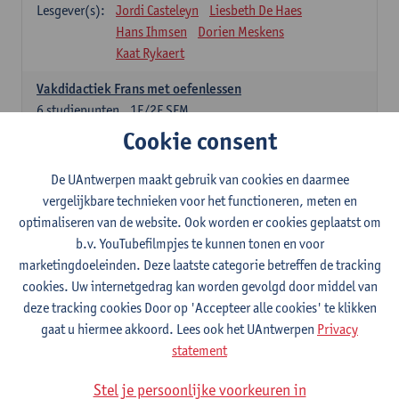
Lesgever(s):
Jordi Casteleyn
Liesbeth De Haes
Hans Ihmsen
Dorien Meskens
Kaat Rykaert
Vakdidactiek Frans met oefenlessen
6
studiepunten
1E/2E SEM
Lesgever(s):
Mathea Simons
Veronik Bogaert
Cookie consent
Mark Demyttenaere
Yann Morard
Karen Van De Putte
De UAntwerpen maakt gebruik van cookies en daarmee
vergelijkbare technieken voor het functioneren, meten en
Vakdidactiek Engels met oefenlessen
optimaliseren van de website. Ook worden er cookies geplaatst om
6
studiepunten
1E/2E SEM
b.v. YouTubefilmpjes te kunnen tonen en voor
Lesgever(s):
Tom Smits
Ellen De Breuker
marketingdoeleinden. Deze laatste categorie betreffen de tracking
Nele Kempenaers
Joke Prinsen
cookies. Uw internetgedrag kan worden gevolgd door middel van
deze tracking cookies Door op 'Accepteer alle cookies' te klikken
Vakdidactiek Duits met oefenlessen
gaat u hiermee akkoord. Lees ook het UAntwerpen
Privacy
6
studiepunten
1E/2E SEM
statement
Lesgever(s):
Tom Smits
Marise Van Tendeloo
Vakdidactiek Nederlands niet-thuistaal met oefenlessen
Stel je persoonlijke voorkeuren in