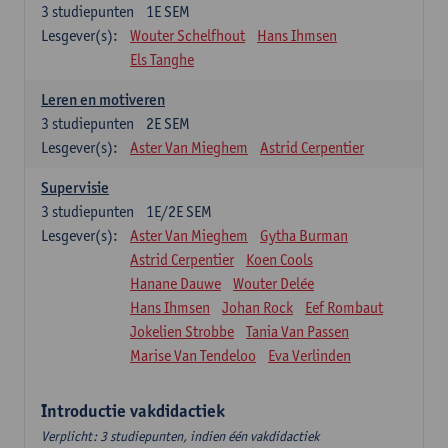
3
studiepunten
1E SEM
Lesgever(s):
Wouter Schelfhout
Hans Ihmsen
Els Tanghe
Leren en motiveren
3
studiepunten
2E SEM
Lesgever(s):
Aster Van Mieghem
Astrid Cerpentier
Supervisie
3
studiepunten
1E/2E SEM
Lesgever(s):
Aster Van Mieghem
Gytha Burman
Astrid Cerpentier
Koen Cools
Hanane Dauwe
Wouter Delée
Hans Ihmsen
Johan Rock
Eef Rombaut
Jokelien Strobbe
Tania Van Passen
Marise Van Tendeloo
Eva Verlinden
Introductie vakdidactiek
Verplicht: 3 studiepunten, indien één vakdidactiek