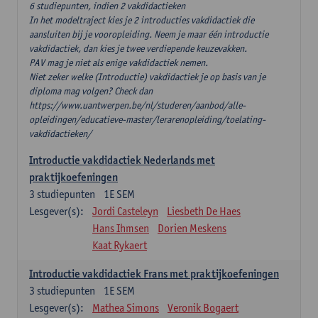
6 studiepunten, indien 2 vakdidactieken
In het modeltraject kies je 2 introducties vakdidactiek die
aansluiten bij je vooropleiding. Neem je maar één introductie
vakdidactiek, dan kies je twee verdiepende keuzevakken.
PAV mag je niet als enige vakdidactiek nemen.
Niet zeker welke (Introductie) vakdidactiek je op basis van je
diploma mag volgen? Check dan
https://www.uantwerpen.be/nl/studeren/aanbod/alle-
opleidingen/educatieve-master/lerarenopleiding/toelating-
vakdidactieken/
Introductie vakdidactiek Nederlands met
praktijkoefeningen
3
studiepunten
1E SEM
Lesgever(s):
Jordi Casteleyn
Liesbeth De Haes
Hans Ihmsen
Dorien Meskens
Kaat Rykaert
Introductie vakdidactiek Frans met praktijkoefeningen
3
studiepunten
1E SEM
Lesgever(s):
Mathea Simons
Veronik Bogaert