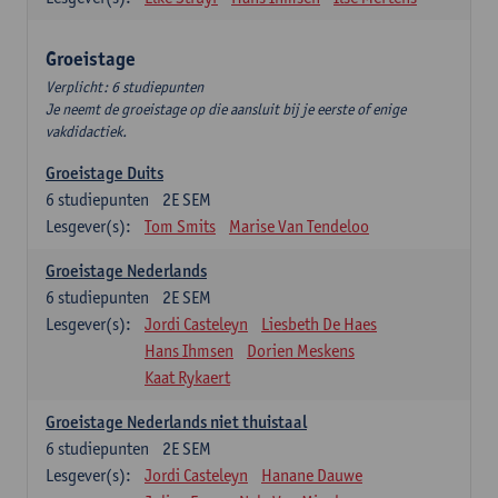
Groeistage
Verplicht: 6 studiepunten
Je neemt de groeistage op die aansluit bij je eerste of enige
vakdidactiek.
Groeistage Duits
6
studiepunten
2E SEM
Lesgever(s):
Tom Smits
Marise Van Tendeloo
Groeistage Nederlands
6
studiepunten
2E SEM
Lesgever(s):
Jordi Casteleyn
Liesbeth De Haes
Hans Ihmsen
Dorien Meskens
Kaat Rykaert
Groeistage Nederlands niet thuistaal
6
studiepunten
2E SEM
Lesgever(s):
Jordi Casteleyn
Hanane Dauwe