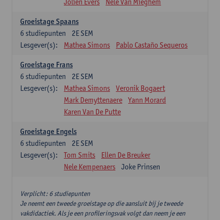
Jolien Evers
Nele Van Mieghem
Groeistage Spaans
6
studiepunten
2E SEM
Lesgever(s):
Mathea Simons
Pablo Castaño Sequeros
Groeistage Frans
6
studiepunten
2E SEM
Lesgever(s):
Mathea Simons
Veronik Bogaert
Mark Demyttenaere
Yann Morard
Karen Van De Putte
Groeistage Engels
6
studiepunten
2E SEM
Lesgever(s):
Tom Smits
Ellen De Breuker
Nele Kempenaers
Joke Prinsen
Verplicht: 6 studiepunten
Je neemt een tweede groeistage op die aansluit bij je tweede
vakdidactiek. Als je een profileringsvak volgt dan neem je een