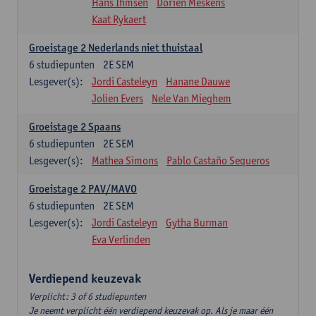
Hans Ihmsen
Dorien Meskens
Kaat Rykaert
Groeistage 2 Nederlands niet thuistaal
6
studiepunten
2E SEM
Lesgever(s):
Jordi Casteleyn
Hanane Dauwe
Jolien Evers
Nele Van Mieghem
Groeistage 2 Spaans
6
studiepunten
2E SEM
Lesgever(s):
Mathea Simons
Pablo Castaño Sequeros
Groeistage 2 PAV/MAVO
6
studiepunten
2E SEM
Lesgever(s):
Jordi Casteleyn
Gytha Burman
Eva Verlinden
Verdiepend keuzevak
Verplicht: 3 of 6 studiepunten
Je neemt verplicht één verdiepend keuzevak op. Als je maar één