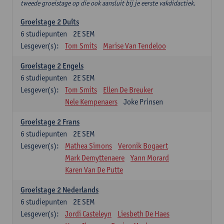
tweede groeistage op die ook aansluit bij je eerste vakdidactiek.
Groeistage 2 Duits
6
studiepunten
2E SEM
Lesgever(s):
Tom Smits
Marise Van Tendeloo
Groeistage 2 Engels
6
studiepunten
2E SEM
Lesgever(s):
Tom Smits
Ellen De Breuker
Nele Kempenaers
Joke Prinsen
Groeistage 2 Frans
6
studiepunten
2E SEM
Lesgever(s):
Mathea Simons
Veronik Bogaert
Mark Demyttenaere
Yann Morard
Karen Van De Putte
Groeistage 2 Nederlands
6
studiepunten
2E SEM
Lesgever(s):
Jordi Casteleyn
Liesbeth De Haes