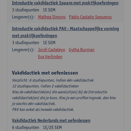
Introductie vakdidactiek Spaans met praktijkoefeningen
3
studiepunten
1E SEM
Lesgever(s):
Mathea Simons
Pablo Castaño Sequeros
Introductie vakdidactiek PAV - Maatschappelijke vorming
met praktijkoefeningen
3
studiepunten
1E SEM
Lesgever(s):
Jordi Casteleyn
Gytha Burman
Eva Verlinden
Vakdidactiek met oefenlessen
Verplicht: 6 studiepunten, indien één vakdidactiek
12 studiepunten, indien 2 vakdidactieken
Kies de vakdidactiek(en) die aansluit(en) bij de Introductie
vakdidactiek(en) die je koos. Kies je een profileringsvak, dan kies
je slechts één vakdidactiek.
PAV kan enkel als tweede vakdidactiek.
Vakdidactiek Nederlands met oefenlessen
6
studiepunten
1E/2E SEM