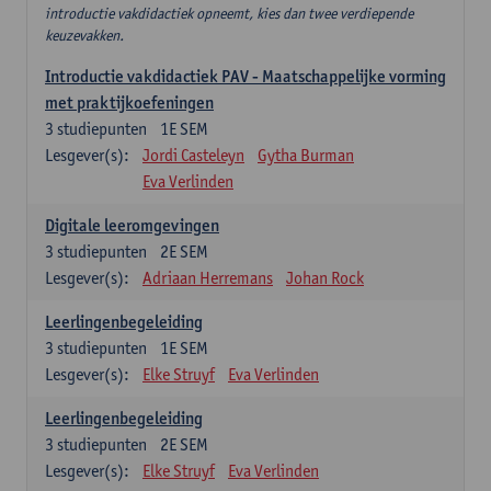
introductie vakdidactiek opneemt, kies dan twee verdiepende
keuzevakken.
Introductie vakdidactiek PAV - Maatschappelijke vorming
met praktijkoefeningen
3
studiepunten
1E SEM
Lesgever(s):
Jordi Casteleyn
Gytha Burman
Eva Verlinden
Digitale leeromgevingen
3
studiepunten
2E SEM
Lesgever(s):
Adriaan Herremans
Johan Rock
Leerlingenbegeleiding
3
studiepunten
1E SEM
Lesgever(s):
Elke Struyf
Eva Verlinden
Leerlingenbegeleiding
3
studiepunten
2E SEM
Lesgever(s):
Elke Struyf
Eva Verlinden