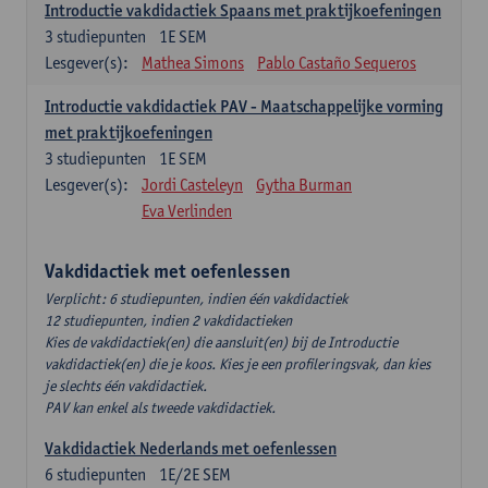
Introductie vakdidactiek Spaans met praktijkoefeningen
3
studiepunten
1E SEM
Lesgever(s):
Mathea Simons
Pablo Castaño Sequeros
Introductie vakdidactiek PAV - Maatschappelijke vorming
met praktijkoefeningen
3
studiepunten
1E SEM
Lesgever(s):
Jordi Casteleyn
Gytha Burman
Eva Verlinden
Vakdidactiek met oefenlessen
Verplicht: 6 studiepunten, indien één vakdidactiek
12 studiepunten, indien 2 vakdidactieken
Kies de vakdidactiek(en) die aansluit(en) bij de Introductie
vakdidactiek(en) die je koos. Kies je een profileringsvak, dan kies
je slechts één vakdidactiek.
PAV kan enkel als tweede vakdidactiek.
Vakdidactiek Nederlands met oefenlessen
6
studiepunten
1E/2E SEM