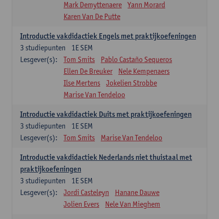
Mark Demyttenaere
Yann Morard
Karen Van De Putte
Introductie vakdidactiek Engels met praktijkoefeningen
3
studiepunten
1E SEM
Lesgever(s):
Tom Smits
Pablo Castaño Sequeros
Ellen De Breuker
Nele Kempenaers
Ilse Mertens
Jokelien Strobbe
Marise Van Tendeloo
Introductie vakdidactiek Duits met praktijkoefeningen
3
studiepunten
1E SEM
Lesgever(s):
Tom Smits
Marise Van Tendeloo
Introductie vakdidactiek Nederlands niet thuistaal met
praktijkoefeningen
3
studiepunten
1E SEM
Lesgever(s):
Jordi Casteleyn
Hanane Dauwe
Jolien Evers
Nele Van Mieghem