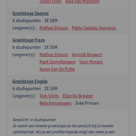
Jolien Evers
Nele Van Mieghem
Groeistage Spaans
6
studiepunten
2E SEM
Lesgever(s):
Mathea Simons
Pablo Castaño Sequeros
Groeistage Frans
6
studiepunten
2E SEM
Lesgever(s):
Mathea Simons
Veronik Bogaert
Mark Demyttenaere
Yann Morard
Karen Van De Putte
Groeistage Engels
6
studiepunten
2E SEM
Lesgever(s):
Tom Smits
Ellen De Breuker
Nele Kempenaers
Joke Prinsen
Verplicht: 6 studiepunten
Je neemt een tweede groeistage op die aansluit bij je tweede
vakdidactiek. Als je een profileringsvak volgt dan neem je een