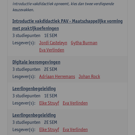
introductie vakdidactiek opneemt, kies dan twee verdiepende
keuzevakken.
Introductie vakdidactiek PAV - Maatschappelijke vorming
met praktijkoefeningen
3
studiepunten
1E SEM
Lesgever(s):
Jordi Casteleyn
Gytha Burman
Eva Verlinden
Digitale leeromgevingen
3
studiepunten
2E SEM
Lesgever(s):
Adriaan Herremans
Johan Rock
Leerlingenbegeleiding
3
studiepunten
1E SEM
Lesgever(s):
Elke Struyf
Eva Verlinden
Leerlingenbegeleiding
3
studiepunten
2E SEM
Lesgever(s):
Elke Struyf
Eva Verlinden