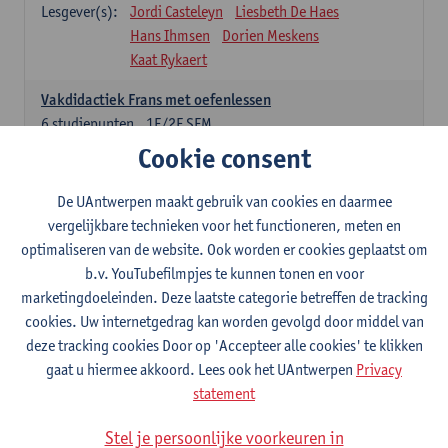
Lesgever(s):
Jordi Casteleyn
Liesbeth De Haes
Hans Ihmsen
Dorien Meskens
Kaat Rykaert
Vakdidactiek Frans met oefenlessen
6
studiepunten
1E/2E SEM
Lesgever(s):
Mathea Simons
Veronik Bogaert
Cookie consent
Mark Demyttenaere
Yann Morard
Karen Van De Putte
De UAntwerpen maakt gebruik van cookies en daarmee
vergelijkbare technieken voor het functioneren, meten en
Vakdidactiek Engels met oefenlessen
optimaliseren van de website. Ook worden er cookies geplaatst om
6
studiepunten
1E/2E SEM
b.v. YouTubefilmpjes te kunnen tonen en voor
Lesgever(s):
Tom Smits
Ellen De Breuker
marketingdoeleinden. Deze laatste categorie betreffen de tracking
Nele Kempenaers
Joke Prinsen
cookies. Uw internetgedrag kan worden gevolgd door middel van
deze tracking cookies Door op 'Accepteer alle cookies' te klikken
Vakdidactiek Duits met oefenlessen
gaat u hiermee akkoord. Lees ook het UAntwerpen
Privacy
6
studiepunten
1E/2E SEM
statement
Lesgever(s):
Tom Smits
Marise Van Tendeloo
Vakdidactiek Nederlands niet-thuistaal met oefenlessen
Stel je persoonlijke voorkeuren in