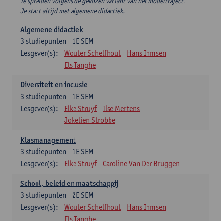
Te spreiden volgens de gekozen variant van het modeltraject.
Je start altijd met algemene didactiek.
Algemene didactiek
3
studiepunten
1E SEM
Lesgever(s):
Wouter Schelfhout
Hans Ihmsen
Els Tanghe
Diversiteit en inclusie
3
studiepunten
1E SEM
Lesgever(s):
Elke Struyf
Ilse Mertens
Jokelien Strobbe
Klasmanagement
3
studiepunten
1E SEM
Lesgever(s):
Elke Struyf
Caroline Van Der Bruggen
School, beleid en maatschappij
3
studiepunten
2E SEM
Lesgever(s):
Wouter Schelfhout
Hans Ihmsen
Els Tanghe