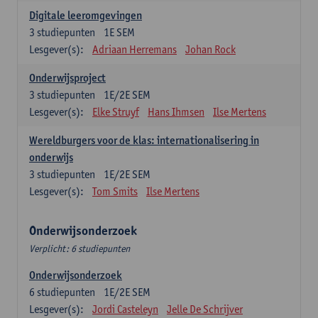
Digitale leeromgevingen
3
studiepunten
1E SEM
Lesgever(s):
Adriaan Herremans
Johan Rock
Onderwijsproject
3
studiepunten
1E/2E SEM
Lesgever(s):
Elke Struyf
Hans Ihmsen
Ilse Mertens
Wereldburgers voor de klas: internationalisering in
onderwijs
3
studiepunten
1E/2E SEM
Lesgever(s):
Tom Smits
Ilse Mertens
Onderwijsonderzoek
Verplicht: 6 studiepunten
Onderwijsonderzoek
6
studiepunten
1E/2E SEM
Lesgever(s):
Jordi Casteleyn
Jelle De Schrijver