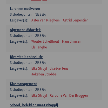
Leren en motiveren
3
studiepunten
1E SEM
Lesgever(s):
Aster Van Mieghem
Astrid Cerpentier
Algemene didactiek
3
studiepunten
2E SEM
Lesgever(s):
Wouter Schelfhout
Hans Ihmsen
Els Tanghe
Diversiteit en inclusie
3
studiepunten
2E SEM
Lesgever(s):
Elke Struyf
Ilse Mertens
Jokelien Strobbe
Klasmanagement
3
studiepunten
2E SEM
Lesgever(s):
Elke Struyf
Caroline Van Der Bruggen
School, beleid en maatschappij