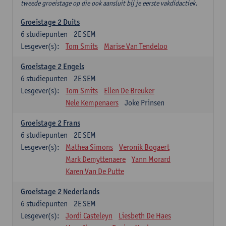
tweede groeistage op die ook aansluit bij je eerste vakdidactiek.
Groeistage 2 Duits
6
studiepunten
2E SEM
Lesgever(s):
Tom Smits
Marise Van Tendeloo
Groeistage 2 Engels
6
studiepunten
2E SEM
Lesgever(s):
Tom Smits
Ellen De Breuker
Nele Kempenaers
Joke Prinsen
Groeistage 2 Frans
6
studiepunten
2E SEM
Lesgever(s):
Mathea Simons
Veronik Bogaert
Mark Demyttenaere
Yann Morard
Karen Van De Putte
Groeistage 2 Nederlands
6
studiepunten
2E SEM
Lesgever(s):
Jordi Casteleyn
Liesbeth De Haes