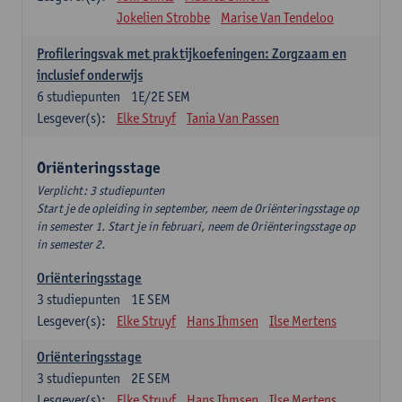
Jokelien Strobbe
Marise Van Tendeloo
Profileringsvak met praktijkoefeningen: Zorgzaam en
inclusief onderwijs
6
studiepunten
1E/2E SEM
Lesgever(s):
Elke Struyf
Tania Van Passen
Oriënteringsstage
Verplicht: 3 studiepunten
Start je de opleiding in september, neem de Oriënteringsstage op
in semester 1. Start je in februari, neem de Oriënteringsstage op
in semester 2.
Oriënteringsstage
3
studiepunten
1E SEM
Lesgever(s):
Elke Struyf
Hans Ihmsen
Ilse Mertens
Oriënteringsstage
3
studiepunten
2E SEM
Lesgever(s):
Elke Struyf
Hans Ihmsen
Ilse Mertens