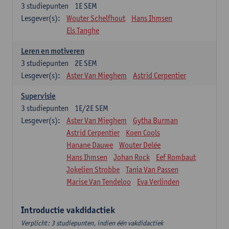
3
studiepunten
1E SEM
Lesgever(s):
Wouter Schelfhout
Hans Ihmsen
Els Tanghe
Leren en motiveren
3
studiepunten
2E SEM
Lesgever(s):
Aster Van Mieghem
Astrid Cerpentier
Supervisie
3
studiepunten
1E/2E SEM
Lesgever(s):
Aster Van Mieghem
Gytha Burman
Astrid Cerpentier
Koen Cools
Hanane Dauwe
Wouter Delée
Hans Ihmsen
Johan Rock
Eef Rombaut
Jokelien Strobbe
Tania Van Passen
Marise Van Tendeloo
Eva Verlinden
Introductie vakdidactiek
Verplicht: 3 studiepunten, indien één vakdidactiek