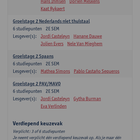
Hans Ihmsen
Dorien Meskens
Kaat Rykaert
Groeistage 2 Nederlands niet thuistaal
6
studiepunten
2E SEM
Lesgever(s):
Jordi Casteleyn
Hanane Dauwe
Jolien Evers
Nele Van Mieghem
Groeistage 2 Spaans
6
studiepunten
2E SEM
Lesgever(s):
Mathea Simons
Pablo Castaño Sequeros
Groeistage 2 PAV/MAVO
6
studiepunten
2E SEM
Lesgever(s):
Jordi Casteleyn
Gytha Burman
Eva Verlinden
Verdiepend keuzevak
Verplicht: 3 of 6 studiepunten
Je neemt verplicht één verdiepend keuzevak op. Als je maar één