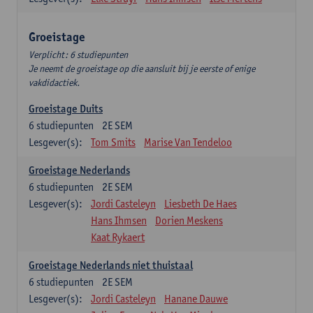
Groeistage
Verplicht: 6 studiepunten
Je neemt de groeistage op die aansluit bij je eerste of enige
vakdidactiek.
Groeistage Duits
6
studiepunten
2E SEM
Lesgever(s):
Tom Smits
Marise Van Tendeloo
Groeistage Nederlands
6
studiepunten
2E SEM
Lesgever(s):
Jordi Casteleyn
Liesbeth De Haes
Hans Ihmsen
Dorien Meskens
Kaat Rykaert
Groeistage Nederlands niet thuistaal
6
studiepunten
2E SEM
Lesgever(s):
Jordi Casteleyn
Hanane Dauwe