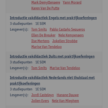
Mark Demyttenaere
Yann Morard
Karen Van De Putte
Introductie vakdidactiek Engels met praktijkoefeningen
3
studiepunten
1E SEM
Lesgever(s):
Tom Smits
Pablo Castaño Sequeros
Ellen De Breuker
Nele Kempenaers
Ilse Mertens
Jokelien Strobbe
Marise Van Tendeloo
Introductie vakdidactiek Duits met praktijkoefeningen
3
studiepunten
1E SEM
Lesgever(s):
Tom Smits
Marise Van Tendeloo
Introductie vakdidactiek Nederlands niet thuistaal met
praktijkoefeningen
3
studiepunten
1E SEM
Lesgever(s):
Jordi Casteleyn
Hanane Dauwe
Jolien Evers
Nele Van Mieghem