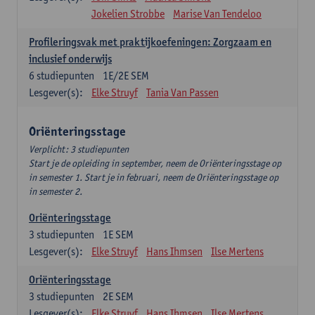
Jokelien Strobbe
Marise Van Tendeloo
Profileringsvak met praktijkoefeningen: Zorgzaam en
inclusief onderwijs
6
studiepunten
1E/2E SEM
Lesgever(s):
Elke Struyf
Tania Van Passen
Oriënteringsstage
Verplicht: 3 studiepunten
Start je de opleiding in september, neem de Oriënteringsstage op
in semester 1. Start je in februari, neem de Oriënteringsstage op
in semester 2.
Oriënteringsstage
3
studiepunten
1E SEM
Lesgever(s):
Elke Struyf
Hans Ihmsen
Ilse Mertens
Oriënteringsstage
3
studiepunten
2E SEM
Lesgever(s):
Elke Struyf
Hans Ihmsen
Ilse Mertens