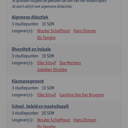
Te spreiden volgens de gekozen variant van het modeltraject.
Je start altijd met algemene didactiek.
Algemene didactiek
3
studiepunten
1E SEM
Lesgever(s):
Wouter Schelfhout
Hans Ihmsen
Els Tanghe
Diversiteit en inclusie
3
studiepunten
1E SEM
Lesgever(s):
Elke Struyf
Ilse Mertens
Jokelien Strobbe
Klasmanagement
3
studiepunten
1E SEM
Lesgever(s):
Elke Struyf
Caroline Van Der Bruggen
School, beleid en maatschappij
3
studiepunten
2E SEM
Lesgever(s):
Wouter Schelfhout
Hans Ihmsen
Els Tanghe