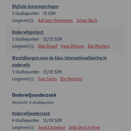
Digitale leeromgevingen
3
studiepunten
1E SEM
Lesgever(s):
Adriaan Herremans
Johan Rock
Onderwijsproject
3
studiepunten
1E/2E SEM
Lesgever(s):
Elke Struyf
Hans Ihmsen
Ilse Mertens
Wereldburgers voor de klas: internationalisering in
onderwijs
3
studiepunten
1E/2E SEM
Lesgever(s):
Tom Smits
Ilse Mertens
Onderwijsonderzoek
Verplicht: 6 studiepunten
Onderwijsonderzoek
6
studiepunten
1E/2E SEM
Lesgever(s):
Jordi Casteleyn
Jelle De Schrijver