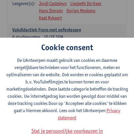
Lesgever(s):
Jordi Casteleyn
Liesbeth De Haes
Hans Ihmsen
Dorien Meskens
Kaat Rykaert
Vakdidactiek Frans met oefenlessen
6
studiepunten
1E/2E SEM
Lesgever(s):
Mathea Simons
Veronik Bogaert
Cookie consent
Mark Demyttenaere
Yann Morard
Karen Van De Putte
De UAntwerpen maakt gebruik van cookies en daarmee
vergelijkbare technieken voor het functioneren, meten en
Vakdidactiek Engels met oefenlessen
optimaliseren van de website. Ook worden er cookies geplaatst om
6
studiepunten
1E/2E SEM
b.v. YouTubefilmpjes te kunnen tonen en voor
Lesgever(s):
Tom Smits
Ellen De Breuker
marketingdoeleinden. Deze laatste categorie betreffen de tracking
Nele Kempenaers
Joke Prinsen
cookies. Uw internetgedrag kan worden gevolgd door middel van
deze tracking cookies Door op 'Accepteer alle cookies' te klikken
Vakdidactiek Duits met oefenlessen
gaat u hiermee akkoord. Lees ook het UAntwerpen
Privacy
6
studiepunten
1E/2E SEM
statement
Lesgever(s):
Tom Smits
Marise Van Tendeloo
Vakdidactiek Nederlands niet-thuistaal met oefenlessen
Stel je persoonlijke voorkeuren in