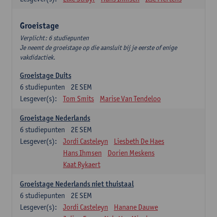
Groeistage
Verplicht: 6 studiepunten
Je neemt de groeistage op die aansluit bij je eerste of enige
vakdidactiek.
Groeistage Duits
6
studiepunten
2E SEM
Lesgever(s):
Tom Smits
Marise Van Tendeloo
Groeistage Nederlands
6
studiepunten
2E SEM
Lesgever(s):
Jordi Casteleyn
Liesbeth De Haes
Hans Ihmsen
Dorien Meskens
Kaat Rykaert
Groeistage Nederlands niet thuistaal
6
studiepunten
2E SEM
Lesgever(s):
Jordi Casteleyn
Hanane Dauwe