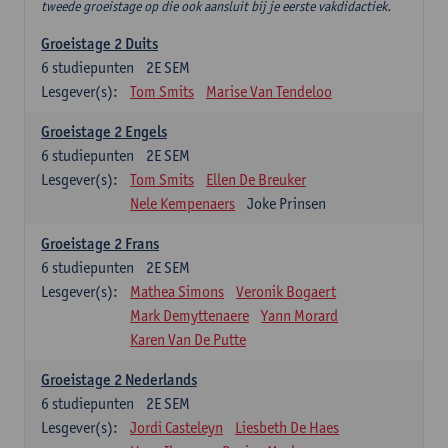
tweede groeistage op die ook aansluit bij je eerste vakdidactiek.
Groeistage 2 Duits
6
studiepunten
2E SEM
Lesgever(s):
Tom Smits
Marise Van Tendeloo
Groeistage 2 Engels
6
studiepunten
2E SEM
Lesgever(s):
Tom Smits
Ellen De Breuker
Nele Kempenaers
Joke Prinsen
Groeistage 2 Frans
6
studiepunten
2E SEM
Lesgever(s):
Mathea Simons
Veronik Bogaert
Mark Demyttenaere
Yann Morard
Karen Van De Putte
Groeistage 2 Nederlands
6
studiepunten
2E SEM
Lesgever(s):
Jordi Casteleyn
Liesbeth De Haes