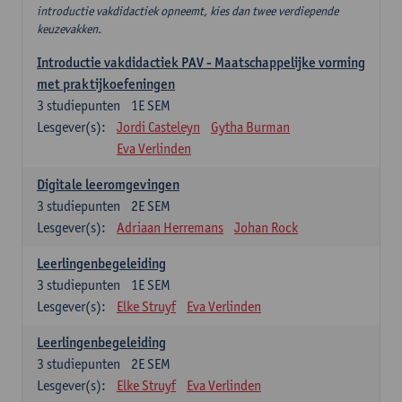
introductie vakdidactiek opneemt, kies dan twee verdiepende
keuzevakken.
Introductie vakdidactiek PAV - Maatschappelijke vorming
met praktijkoefeningen
3
studiepunten
1E SEM
Lesgever(s):
Jordi Casteleyn
Gytha Burman
Eva Verlinden
Digitale leeromgevingen
3
studiepunten
2E SEM
Lesgever(s):
Adriaan Herremans
Johan Rock
Leerlingenbegeleiding
3
studiepunten
1E SEM
Lesgever(s):
Elke Struyf
Eva Verlinden
Leerlingenbegeleiding
3
studiepunten
2E SEM
Lesgever(s):
Elke Struyf
Eva Verlinden