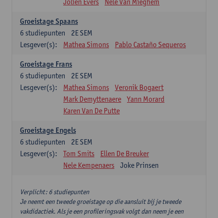
Jolien Evers
Nele Van Mieghem
Groeistage Spaans
6
studiepunten
2E SEM
Lesgever(s):
Mathea Simons
Pablo Castaño Sequeros
Groeistage Frans
6
studiepunten
2E SEM
Lesgever(s):
Mathea Simons
Veronik Bogaert
Mark Demyttenaere
Yann Morard
Karen Van De Putte
Groeistage Engels
6
studiepunten
2E SEM
Lesgever(s):
Tom Smits
Ellen De Breuker
Nele Kempenaers
Joke Prinsen
Verplicht: 6 studiepunten
Je neemt een tweede groeistage op die aansluit bij je tweede
vakdidactiek. Als je een profileringsvak volgt dan neem je een