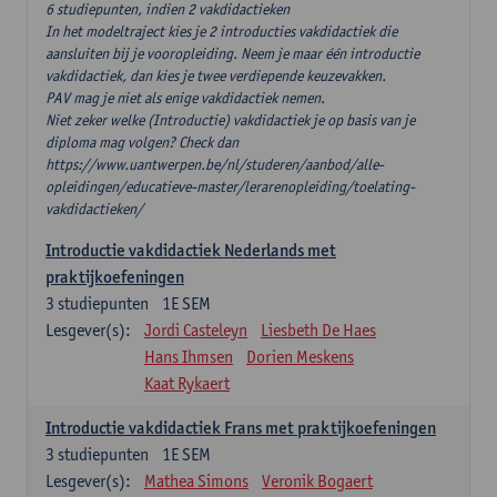
6 studiepunten, indien 2 vakdidactieken
In het modeltraject kies je 2 introducties vakdidactiek die
aansluiten bij je vooropleiding. Neem je maar één introductie
vakdidactiek, dan kies je twee verdiepende keuzevakken.
PAV mag je niet als enige vakdidactiek nemen.
Niet zeker welke (Introductie) vakdidactiek je op basis van je
diploma mag volgen? Check dan
https://www.uantwerpen.be/nl/studeren/aanbod/alle-
opleidingen/educatieve-master/lerarenopleiding/toelating-
vakdidactieken/
Introductie vakdidactiek Nederlands met
praktijkoefeningen
3
studiepunten
1E SEM
Lesgever(s):
Jordi Casteleyn
Liesbeth De Haes
Hans Ihmsen
Dorien Meskens
Kaat Rykaert
Introductie vakdidactiek Frans met praktijkoefeningen
3
studiepunten
1E SEM
Lesgever(s):
Mathea Simons
Veronik Bogaert