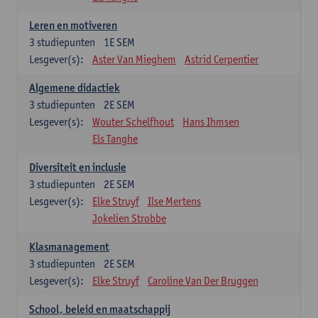
Leren en motiveren
3
studiepunten
1E SEM
Lesgever(s):
Aster Van Mieghem
Astrid Cerpentier
Algemene didactiek
3
studiepunten
2E SEM
Lesgever(s):
Wouter Schelfhout
Hans Ihmsen
Els Tanghe
Diversiteit en inclusie
3
studiepunten
2E SEM
Lesgever(s):
Elke Struyf
Ilse Mertens
Jokelien Strobbe
Klasmanagement
3
studiepunten
2E SEM
Lesgever(s):
Elke Struyf
Caroline Van Der Bruggen
School, beleid en maatschappij