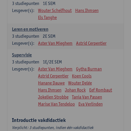
3
studiepunten
1E SEM
Lesgever(s):
Wouter Schelfhout
Hans Ihmsen
Els Tanghe
Leren en motiveren
3
studiepunten
2E SEM
Lesgever(s):
Aster Van Mieghem
Astrid Cerpentier
Supervisie
3
studiepunten
1E/2E SEM
Lesgever(s):
Aster Van Mieghem
Gytha Burman
Astrid Cerpentier
Koen Cools
Hanane Dauwe
Wouter Delée
Hans Ihmsen
Johan Rock
Eef Rombaut
Jokelien Strobbe
Tania Van Passen
Marise Van Tendeloo
Eva Verlinden
Introductie vakdidactiek
Verplicht: 3 studiepunten, indien één vakdidactiek