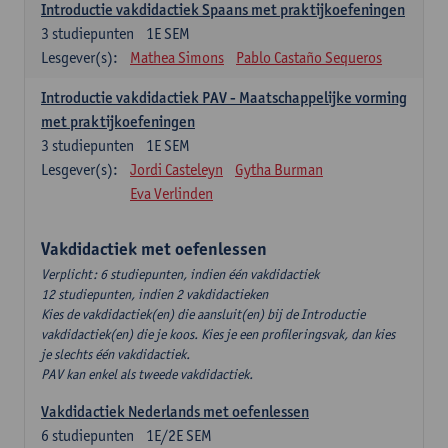
Introductie vakdidactiek Spaans met praktijkoefeningen
3
studiepunten
1E SEM
Lesgever(s):
Mathea Simons
Pablo Castaño Sequeros
Introductie vakdidactiek PAV - Maatschappelijke vorming
met praktijkoefeningen
3
studiepunten
1E SEM
Lesgever(s):
Jordi Casteleyn
Gytha Burman
Eva Verlinden
Vakdidactiek met oefenlessen
Verplicht: 6 studiepunten, indien één vakdidactiek
12 studiepunten, indien 2 vakdidactieken
Kies de vakdidactiek(en) die aansluit(en) bij de Introductie
vakdidactiek(en) die je koos. Kies je een profileringsvak, dan kies
je slechts één vakdidactiek.
PAV kan enkel als tweede vakdidactiek.
Vakdidactiek Nederlands met oefenlessen
6
studiepunten
1E/2E SEM