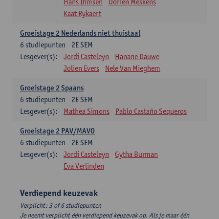
Hans Ihmsen
Dorien Meskens
Kaat Rykaert
Groeistage 2 Nederlands niet thuistaal
6
studiepunten
2E SEM
Lesgever(s):
Jordi Casteleyn
Hanane Dauwe
Jolien Evers
Nele Van Mieghem
Groeistage 2 Spaans
6
studiepunten
2E SEM
Lesgever(s):
Mathea Simons
Pablo Castaño Sequeros
Groeistage 2 PAV/MAVO
6
studiepunten
2E SEM
Lesgever(s):
Jordi Casteleyn
Gytha Burman
Eva Verlinden
Verdiepend keuzevak
Verplicht: 3 of 6 studiepunten
Je neemt verplicht één verdiepend keuzevak op. Als je maar één