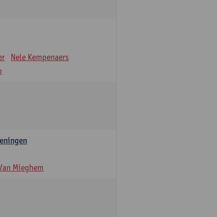
er
Nele Kempenaers
o
feningen
 Van Mieghem