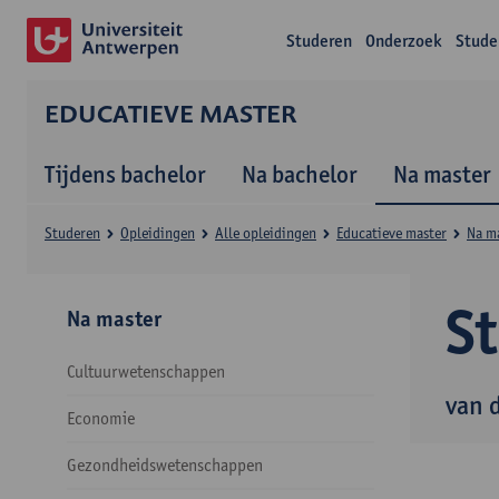
Studeren
Onderzoek
Stude
EDUCATIEVE MASTER
Tijdens bachelor
Na bachelor
Na master
Studeren
Opleidingen
Alle opleidingen
Educatieve master
Na m
S
Na master
Cultuurwetenschappen
van 
Economie
Gezondheidswetenschappen