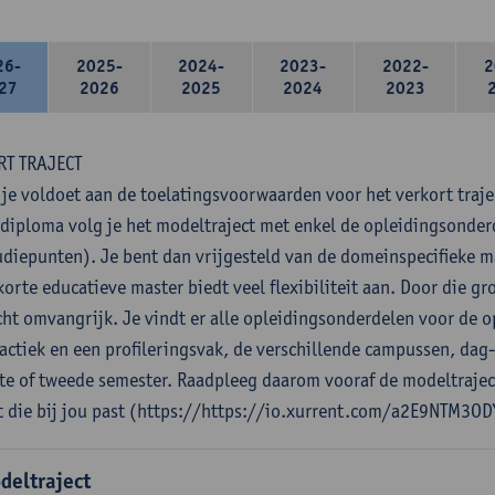
26-
2025-
2024-
2023-
2022-
2
27
2026
2025
2024
2023
RT TRAJECT
 je voldoet aan de toelatingsvoorwaarden voor het verkort traje
diploma volg je het modeltraject met enkel de opleidingsonde
udiepunten). Je bent dan vrijgesteld van de domeinspecifieke 
orte educatieve master biedt veel flexibiliteit aan. Door die gro
cht omvangrijk. Je vindt er alle opleidingsonderdelen voor de o
actiek en een profileringsvak, de verschillende campussen, dag
ste of tweede semester. Raadpleeg daarom vooraf de modeltrajec
t die bij jou past (https://https://io.xurrent.com/a2E9NTM3OD
deltraject