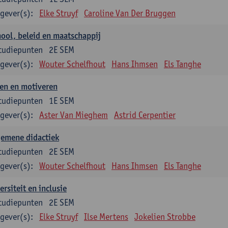
gever(s):
Elke Struyf
Caroline Van Der Bruggen
ool, beleid en maatschappij
tudiepunten
2E SEM
gever(s):
Wouter Schelfhout
Hans Ihmsen
Els Tanghe
en en motiveren
tudiepunten
1E SEM
gever(s):
Aster Van Mieghem
Astrid Cerpentier
gemene didactiek
tudiepunten
2E SEM
gever(s):
Wouter Schelfhout
Hans Ihmsen
Els Tanghe
ersiteit en inclusie
tudiepunten
2E SEM
gever(s):
Elke Struyf
Ilse Mertens
Jokelien Strobbe