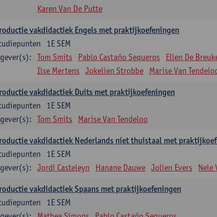
Karen Van De Putte
roductie vakdidactiek Engels met praktijkoefeningen
tudiepunten
1E SEM
gever(s):
Tom Smits
Pablo Castaño Sequeros
Ellen De Breuk
Ilse Mertens
Jokelien Strobbe
Marise Van Tendelo
roductie vakdidactiek Duits met praktijkoefeningen
tudiepunten
1E SEM
gever(s):
Tom Smits
Marise Van Tendeloo
roductie vakdidactiek Nederlands niet thuistaal met praktijkoe
tudiepunten
1E SEM
gever(s):
Jordi Casteleyn
Hanane Dauwe
Jolien Evers
Nele
roductie vakdidactiek Spaans met praktijkoefeningen
tudiepunten
1E SEM
gever(s):
Mathea Simons
Pablo Castaño Sequeros