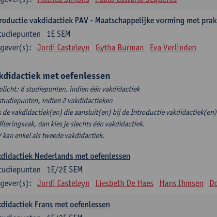
roductie vakdidactiek PAV - Maatschappelijke vorming met prak
tudiepunten
1E SEM
gever(s):
Jordi Casteleyn
Gytha Burman
Eva Verlinden
kdidactiek met oefenlessen
plicht: 6 studiepunten, indien één vakdidactiek
studiepunten, indien 2 vakdidactieken
s de vakdidactiek(en) die aansluit(en) bij de Introductie vakdidactiek(en) 
fileringsvak, dan kies je slechts één vakdidactiek.
 kan enkel als tweede vakdidactiek.
didactiek Nederlands met oefenlessen
tudiepunten
1E/2E SEM
gever(s):
Jordi Casteleyn
Liesbeth De Haes
Hans Ihmsen
Do
didactiek Frans met oefenlessen