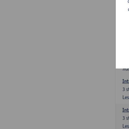
In
Ver
6 s
In 
int
PAV
Nie
htt
mas
Int
3
s
Les
Int
3
s
Les