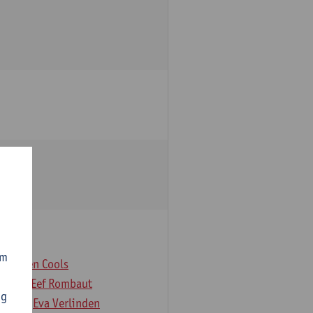
om
er
Koen Cools
Rock
Eef Rombaut
ng
deloo
Eva Verlinden