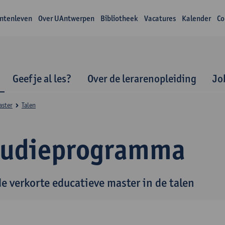
ntenleven
Over UAntwerpen
Bibliotheek
Vacatures
Kalender
Co
Geef je al les?
Over de lerarenopleiding
Jo
aster
Talen
tudieprogramma
de verkorte educatieve master in de talen