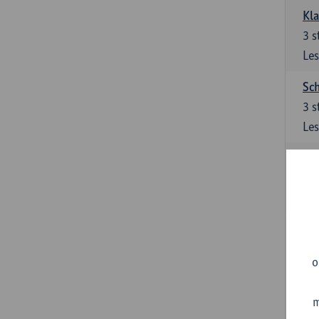
Kl
3
s
Les
Sch
3
s
Les
Ler
3
s
Les
Sup
3
s
o
Les
m