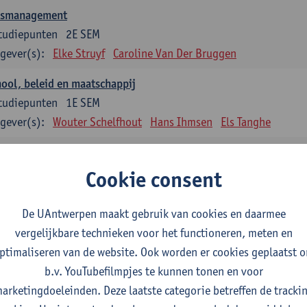
asmanagement
tudiepunten
2E SEM
gever(s):
Elke Struyf
Caroline Van Der Bruggen
ool, beleid en maatschappij
tudiepunten
1E SEM
gever(s):
Wouter Schelfhout
Hans Ihmsen
Els Tanghe
en en motiveren
tudiepunten
2E SEM
Cookie consent
gever(s):
Aster Van Mieghem
Astrid Cerpentier
De UAntwerpen maakt gebruik van cookies en daarmee
ervisie
vergelijkbare technieken voor het functioneren, meten en
tudiepunten
1E/2E SEM
ptimaliseren van de website. Ook worden er cookies geplaatst 
gever(s):
Aster Van Mieghem
Gytha Burman
Astrid Cerpenti
b.v. YouTubefilmpjes te kunnen tonen en voor
Hanane Dauwe
Wouter Delée
Hans Ihmsen
Johan 
arketingdoeleinden. Deze laatste categorie betreffen de tracki
Jokelien Strobbe
Tania Van Passen
Marise Van Ten