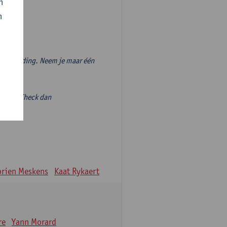
n
n
vooropleiding. Neem je maar één
volgen? Check dan
ieve-
rien Meskens
Kaat Rykaert
re
Yann Morard