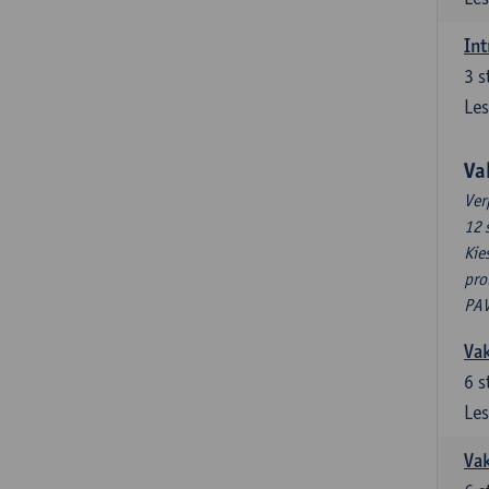
Int
3
s
Les
Va
Ver
12 
Kie
pro
PAV
Vak
6
s
Les
Vak