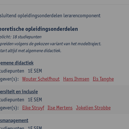
sluitend opleidingsonderdelen lerarencomponent
eoretische opleidingsonderdelen
plicht: 18 studiepunten
spreiden volgens de gekozen variant van het modeltraject.
start altijd met algemene didactiek.
gemene didactiek
tudiepunten
1E SEM
gever(s):
Wouter Schelfhout
Hans Ihmsen
Els Tanghe
ersiteit en inclusie
tudiepunten
1E SEM
gever(s):
Elke Struyf
Ilse Mertens
Jokelien Strobbe
asmanagement
tudiepunten
1E SEM