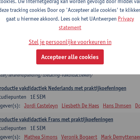
cookies. Uw internetgedrag kan worden gevolgd door middel va
deze tracking cookies Door op 'Accepteer alle cookies' te klikke
troductie vakdidactiek
gaat u hiermee akkoord. Lees ook het UAntwerpen
Privacy
plicht: 3 studiepunten, indien één vakdidactiek
statement
tudiepunten, indien 2 vakdidactieken
het modeltraject kies je 2 introducties vakdidactiek die aansluiten bij je 
Stel je persoonlijke voorkeuren in
roductie vakdidactiek, dan kies je twee verdiepende keuzevakken.
 mag je niet als enige vakdidactiek nemen.
Accepteer alle cookies
t zeker welke (Introductie) vakdidactiek je op basis van je diploma mag 
ps://www.uantwerpen.be/nl/studeren/aanbod/alle-opleidingen/educat
ter/lerarenopleiding/toelating-vakdidactieken/
roductie vakdidactiek Nederlands met praktijkoefeningen
tudiepunten
1E SEM
gever(s):
Jordi Casteleyn
Liesbeth De Haes
Hans Ihmsen
Do
roductie vakdidactiek Frans met praktijkoefeningen
tudiepunten
1E SEM
gever(s):
Mathea Simons
Veronik Bogaert
Mark Demyttenae