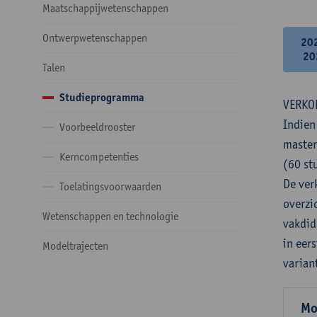
Maatschappijwetenschappen
Ontwerpwetenschappen
20
20
Talen
Studieprogramma
VERKO
Indien
Voorbeeldrooster
master
Kerncompetenties
(60 st
De verk
Toelatingsvoorwaarden
overzi
Wetenschappen en technologie
vakdid
in eer
Modeltrajecten
varian
Mo