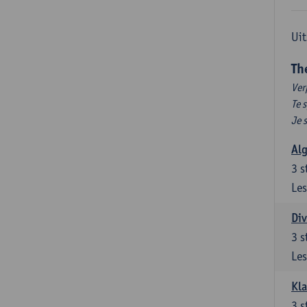
Uit
Th
Ver
Te 
Je 
Al
3
s
Les
Div
3
s
Les
Kl
3
s