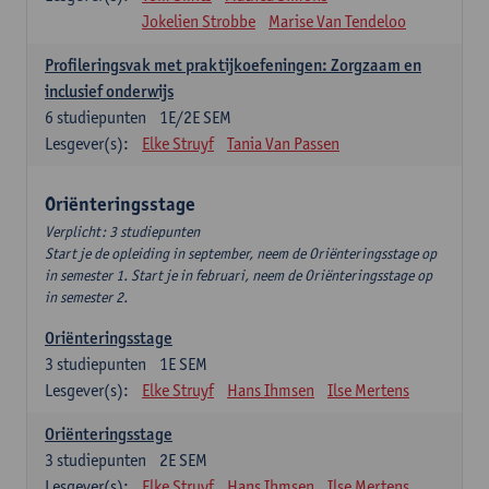
Jokelien Strobbe
Marise Van Tendeloo
Profileringsvak met praktijkoefeningen: Zorgzaam en
inclusief onderwijs
6
studiepunten
1E/2E SEM
Lesgever(s):
Elke Struyf
Tania Van Passen
Oriënteringsstage
Verplicht: 3 studiepunten
Start je de opleiding in september, neem de Oriënteringsstage op
in semester 1. Start je in februari, neem de Oriënteringsstage op
in semester 2.
Oriënteringsstage
3
studiepunten
1E SEM
Lesgever(s):
Elke Struyf
Hans Ihmsen
Ilse Mertens
Oriënteringsstage
3
studiepunten
2E SEM
Lesgever(s):
Elke Struyf
Hans Ihmsen
Ilse Mertens