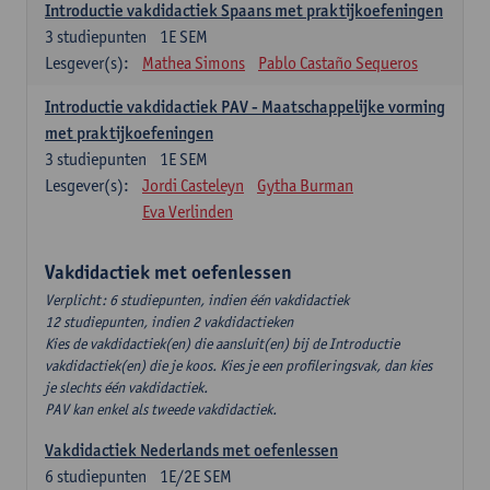
Introductie vakdidactiek Spaans met praktijkoefeningen
3
studiepunten
1E SEM
Lesgever(s):
Mathea Simons
Pablo Castaño Sequeros
Introductie vakdidactiek PAV - Maatschappelijke vorming
met praktijkoefeningen
3
studiepunten
1E SEM
Lesgever(s):
Jordi Casteleyn
Gytha Burman
Eva Verlinden
Vakdidactiek met oefenlessen
Verplicht: 6 studiepunten, indien één vakdidactiek
12 studiepunten, indien 2 vakdidactieken
Kies de vakdidactiek(en) die aansluit(en) bij de Introductie
vakdidactiek(en) die je koos. Kies je een profileringsvak, dan kies
je slechts één vakdidactiek.
PAV kan enkel als tweede vakdidactiek.
Vakdidactiek Nederlands met oefenlessen
6
studiepunten
1E/2E SEM