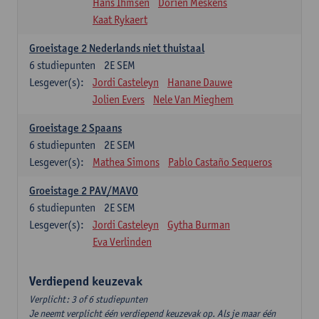
Hans Ihmsen
Dorien Meskens
Kaat Rykaert
Groeistage 2 Nederlands niet thuistaal
6
studiepunten
2E SEM
Lesgever(s):
Jordi Casteleyn
Hanane Dauwe
Jolien Evers
Nele Van Mieghem
Groeistage 2 Spaans
6
studiepunten
2E SEM
Lesgever(s):
Mathea Simons
Pablo Castaño Sequeros
Groeistage 2 PAV/MAVO
6
studiepunten
2E SEM
Lesgever(s):
Jordi Casteleyn
Gytha Burman
Eva Verlinden
Verdiepend keuzevak
Verplicht: 3 of 6 studiepunten
Je neemt verplicht één verdiepend keuzevak op. Als je maar één