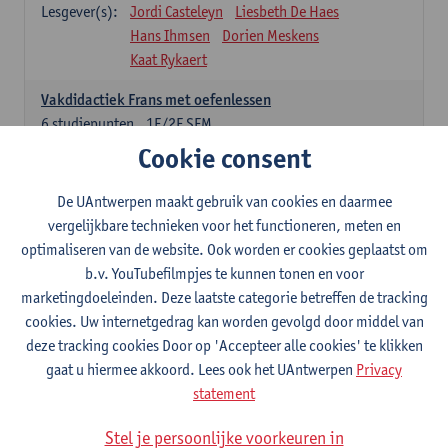
Lesgever(s):
Jordi Casteleyn
Liesbeth De Haes
Hans Ihmsen
Dorien Meskens
Kaat Rykaert
Vakdidactiek Frans met oefenlessen
6
studiepunten
1E/2E SEM
Lesgever(s):
Mathea Simons
Veronik Bogaert
Cookie consent
Mark Demyttenaere
Yann Morard
Karen Van De Putte
De UAntwerpen maakt gebruik van cookies en daarmee
vergelijkbare technieken voor het functioneren, meten en
Vakdidactiek Engels met oefenlessen
optimaliseren van de website. Ook worden er cookies geplaatst om
6
studiepunten
1E/2E SEM
b.v. YouTubefilmpjes te kunnen tonen en voor
Lesgever(s):
Tom Smits
Ellen De Breuker
marketingdoeleinden. Deze laatste categorie betreffen de tracking
Nele Kempenaers
Joke Prinsen
cookies. Uw internetgedrag kan worden gevolgd door middel van
deze tracking cookies Door op 'Accepteer alle cookies' te klikken
Vakdidactiek Duits met oefenlessen
gaat u hiermee akkoord. Lees ook het UAntwerpen
Privacy
6
studiepunten
1E/2E SEM
statement
Lesgever(s):
Tom Smits
Marise Van Tendeloo
Vakdidactiek Nederlands niet-thuistaal met oefenlessen
Stel je persoonlijke voorkeuren in