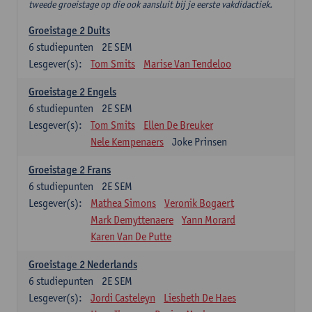
tweede groeistage op die ook aansluit bij je eerste vakdidactiek.
Groeistage 2 Duits
6
studiepunten
2E SEM
Lesgever(s):
Tom Smits
Marise Van Tendeloo
Groeistage 2 Engels
6
studiepunten
2E SEM
Lesgever(s):
Tom Smits
Ellen De Breuker
Nele Kempenaers
Joke Prinsen
Groeistage 2 Frans
6
studiepunten
2E SEM
Lesgever(s):
Mathea Simons
Veronik Bogaert
Mark Demyttenaere
Yann Morard
Karen Van De Putte
Groeistage 2 Nederlands
6
studiepunten
2E SEM
Lesgever(s):
Jordi Casteleyn
Liesbeth De Haes