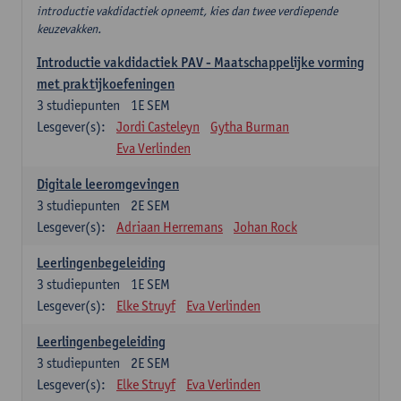
introductie vakdidactiek opneemt, kies dan twee verdiepende
keuzevakken.
Introductie vakdidactiek PAV - Maatschappelijke vorming
met praktijkoefeningen
3
studiepunten
1E SEM
Lesgever(s):
Jordi Casteleyn
Gytha Burman
Eva Verlinden
Digitale leeromgevingen
3
studiepunten
2E SEM
Lesgever(s):
Adriaan Herremans
Johan Rock
Leerlingenbegeleiding
3
studiepunten
1E SEM
Lesgever(s):
Elke Struyf
Eva Verlinden
Leerlingenbegeleiding
3
studiepunten
2E SEM
Lesgever(s):
Elke Struyf
Eva Verlinden