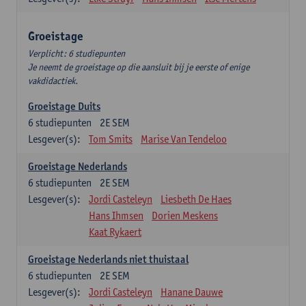
Groeistage
Verplicht: 6 studiepunten
Je neemt de groeistage op die aansluit bij je eerste of enige
vakdidactiek.
Groeistage Duits
6
studiepunten
2E SEM
Lesgever(s):
Tom Smits
Marise Van Tendeloo
Groeistage Nederlands
6
studiepunten
2E SEM
Lesgever(s):
Jordi Casteleyn
Liesbeth De Haes
Hans Ihmsen
Dorien Meskens
Kaat Rykaert
Groeistage Nederlands niet thuistaal
6
studiepunten
2E SEM
Lesgever(s):
Jordi Casteleyn
Hanane Dauwe