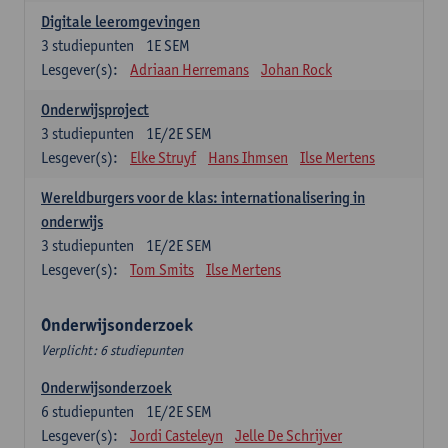
Digitale leeromgevingen
3
studiepunten
1E SEM
Lesgever(s):
Adriaan Herremans
Johan Rock
Onderwijsproject
3
studiepunten
1E/2E SEM
Lesgever(s):
Elke Struyf
Hans Ihmsen
Ilse Mertens
Wereldburgers voor de klas: internationalisering in
onderwijs
3
studiepunten
1E/2E SEM
Lesgever(s):
Tom Smits
Ilse Mertens
Onderwijsonderzoek
Verplicht: 6 studiepunten
Onderwijsonderzoek
6
studiepunten
1E/2E SEM
Lesgever(s):
Jordi Casteleyn
Jelle De Schrijver