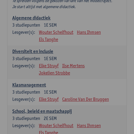
Te spreiden volgens de gekozen variant van het modeltraject.
Je start altijd met algemene didactiek.
Algemene didactiek
3
studiepunten
1E SEM
Lesgever(s):
Wouter Schelfhout
Hans Ihmsen
Els Tanghe
Diversiteit en inclusie
3
studiepunten
1E SEM
Lesgever(s):
Elke Struyf
Ilse Mertens
Jokelien Strobbe
Klasmanagement
3
studiepunten
1E SEM
Lesgever(s):
Elke Struyf
Caroline Van Der Bruggen
School, beleid en maatschappij
3
studiepunten
2E SEM
Lesgever(s):
Wouter Schelfhout
Hans Ihmsen
Els Tanghe