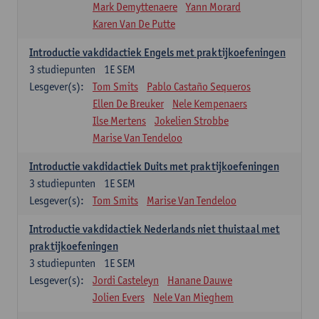
Mark Demyttenaere
Yann Morard
Karen Van De Putte
Introductie vakdidactiek Engels met praktijkoefeningen
3
studiepunten
1E SEM
Lesgever(s):
Tom Smits
Pablo Castaño Sequeros
Ellen De Breuker
Nele Kempenaers
Ilse Mertens
Jokelien Strobbe
Marise Van Tendeloo
Introductie vakdidactiek Duits met praktijkoefeningen
3
studiepunten
1E SEM
Lesgever(s):
Tom Smits
Marise Van Tendeloo
Introductie vakdidactiek Nederlands niet thuistaal met
praktijkoefeningen
3
studiepunten
1E SEM
Lesgever(s):
Jordi Casteleyn
Hanane Dauwe
Jolien Evers
Nele Van Mieghem