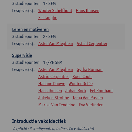
3
studiepunten
1E SEM
Lesgever(s):
Wouter Schelfhout
Hans Ihmsen
Els Tanghe
Leren en motiveren
3
studiepunten
2E SEM
Lesgever(s):
Aster Van Mieghem
Astrid Cerpentier
Supervisie
3
studiepunten
1E/2E SEM
Lesgever(s):
Aster Van Mieghem
Gytha Burman
Astrid Cerpentier
Koen Cools
Hanane Dauwe
Wouter Delée
Hans Ihmsen
Johan Rock
Eef Rombaut
Jokelien Strobbe
Tania Van Passen
Marise Van Tendeloo
Eva Verlinden
Introductie vakdidactiek
Verplicht: 3 studiepunten, indien één vakdidactiek