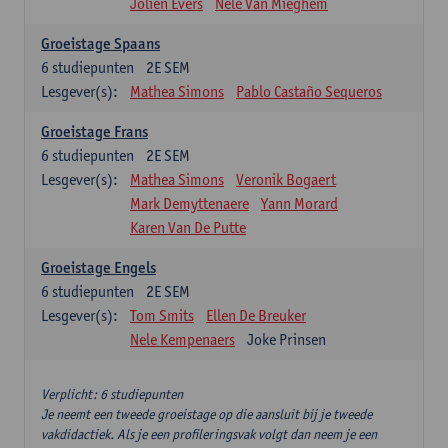
Jolien Evers
Nele Van Mieghem
Groeistage Spaans
6
studiepunten
2E SEM
Lesgever(s):
Mathea Simons
Pablo Castaño Sequeros
Groeistage Frans
6
studiepunten
2E SEM
Lesgever(s):
Mathea Simons
Veronik Bogaert
Mark Demyttenaere
Yann Morard
Karen Van De Putte
Groeistage Engels
6
studiepunten
2E SEM
Lesgever(s):
Tom Smits
Ellen De Breuker
Nele Kempenaers
Joke Prinsen
Verplicht: 6 studiepunten
Je neemt een tweede groeistage op die aansluit bij je tweede
vakdidactiek. Als je een profileringsvak volgt dan neem je een