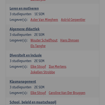
Leren en motiveren
3
studiepunten
1E SEM
Lesgever(s):
Aster Van Mieghem
Astrid Cerpentier
Algemene didactiek
3
studiepunten
2E SEM
Lesgever(s):
Wouter Schelfhout
Hans Ihmsen
Els Tanghe
Diversiteit en inclusie
3
studiepunten
2E SEM
Lesgever(s):
Elke Struyf
Ilse Mertens
Jokelien Strobbe
Klasmanagement
3
studiepunten
2E SEM
Lesgever(s):
Elke Struyf
Caroline Van Der Bruggen
School, beleid en maatschappij