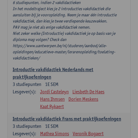
6 studiepunten, indien 2 vakdidactieken
In het modeltraject kies je 2 introducties vakdidactiek die
aansluiten bij je vooropleiding. Neem je maar één introductie
vakdidactiek, dan kies je twee verdiepende keuzevakken.
PAV mag je niet als enige vakdidactiek nemen.
Niet zeker welke (Introductie) vakdidactiek je op basis van je
diploma mag volgen? Check dan
https://www.uantwerpen.be/nl/studeren/aanbod/alle-
opleidingen/educatieve-master/lerarenopleiding/toelating-
vakdidactieken/
Introductie vakdidactiek Nederlands met
praktijkoefeningen
3
studiepunten
1E SEM
Lesgever(s):
Jordi Casteleyn
Liesbeth De Haes
Hans Ihmsen
Dorien Meskens
Kaat Rykaert
Introductie vakdidactiek Frans met praktijkoefeningen
3
studiepunten
1E SEM
Lesgever(s):
Mathea Simons
Veronik Bogaert