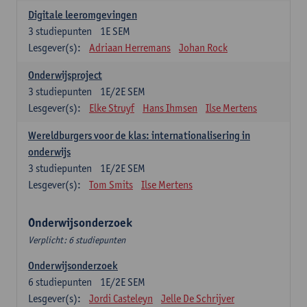
Digitale leeromgevingen
3
studiepunten
1E SEM
Lesgever(s):
Adriaan Herremans
Johan Rock
Onderwijsproject
3
studiepunten
1E/2E SEM
Lesgever(s):
Elke Struyf
Hans Ihmsen
Ilse Mertens
Wereldburgers voor de klas: internationalisering in
onderwijs
3
studiepunten
1E/2E SEM
Lesgever(s):
Tom Smits
Ilse Mertens
Onderwijsonderzoek
Verplicht: 6 studiepunten
Onderwijsonderzoek
6
studiepunten
1E/2E SEM
Lesgever(s):
Jordi Casteleyn
Jelle De Schrijver