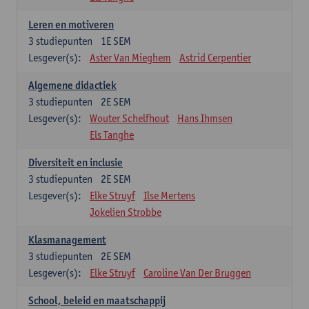
Leren en motiveren
3
studiepunten
1E SEM
Lesgever(s):
Aster Van Mieghem
Astrid Cerpentier
Algemene didactiek
3
studiepunten
2E SEM
Lesgever(s):
Wouter Schelfhout
Hans Ihmsen
Els Tanghe
Diversiteit en inclusie
3
studiepunten
2E SEM
Lesgever(s):
Elke Struyf
Ilse Mertens
Jokelien Strobbe
Klasmanagement
3
studiepunten
2E SEM
Lesgever(s):
Elke Struyf
Caroline Van Der Bruggen
School, beleid en maatschappij