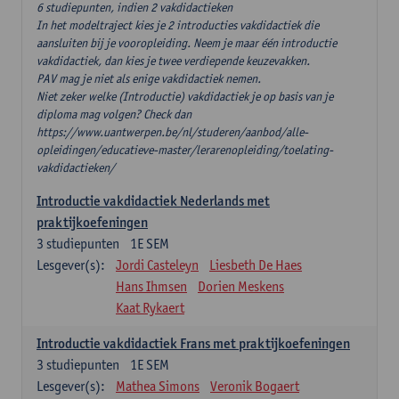
6 studiepunten, indien 2 vakdidactieken
In het modeltraject kies je 2 introducties vakdidactiek die
aansluiten bij je vooropleiding. Neem je maar één introductie
vakdidactiek, dan kies je twee verdiepende keuzevakken.
PAV mag je niet als enige vakdidactiek nemen.
Niet zeker welke (Introductie) vakdidactiek je op basis van je
diploma mag volgen? Check dan
https://www.uantwerpen.be/nl/studeren/aanbod/alle-
opleidingen/educatieve-master/lerarenopleiding/toelating-
vakdidactieken/
Introductie vakdidactiek Nederlands met
praktijkoefeningen
3
studiepunten
1E SEM
Lesgever(s):
Jordi Casteleyn
Liesbeth De Haes
Hans Ihmsen
Dorien Meskens
Kaat Rykaert
Introductie vakdidactiek Frans met praktijkoefeningen
3
studiepunten
1E SEM
Lesgever(s):
Mathea Simons
Veronik Bogaert