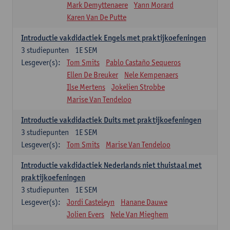
Mark Demyttenaere
Yann Morard
Karen Van De Putte
Introductie vakdidactiek Engels met praktijkoefeningen
3
studiepunten
1E SEM
Lesgever(s):
Tom Smits
Pablo Castaño Sequeros
Ellen De Breuker
Nele Kempenaers
Ilse Mertens
Jokelien Strobbe
Marise Van Tendeloo
Introductie vakdidactiek Duits met praktijkoefeningen
3
studiepunten
1E SEM
Lesgever(s):
Tom Smits
Marise Van Tendeloo
Introductie vakdidactiek Nederlands niet thuistaal met
praktijkoefeningen
3
studiepunten
1E SEM
Lesgever(s):
Jordi Casteleyn
Hanane Dauwe
Jolien Evers
Nele Van Mieghem