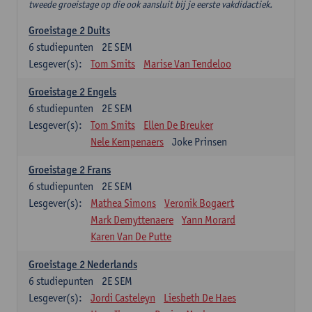
tweede groeistage op die ook aansluit bij je eerste vakdidactiek.
Groeistage 2 Duits
6
studiepunten
2E SEM
Lesgever(s):
Tom Smits
Marise Van Tendeloo
Groeistage 2 Engels
6
studiepunten
2E SEM
Lesgever(s):
Tom Smits
Ellen De Breuker
Nele Kempenaers
Joke Prinsen
Groeistage 2 Frans
6
studiepunten
2E SEM
Lesgever(s):
Mathea Simons
Veronik Bogaert
Mark Demyttenaere
Yann Morard
Karen Van De Putte
Groeistage 2 Nederlands
6
studiepunten
2E SEM
Lesgever(s):
Jordi Casteleyn
Liesbeth De Haes