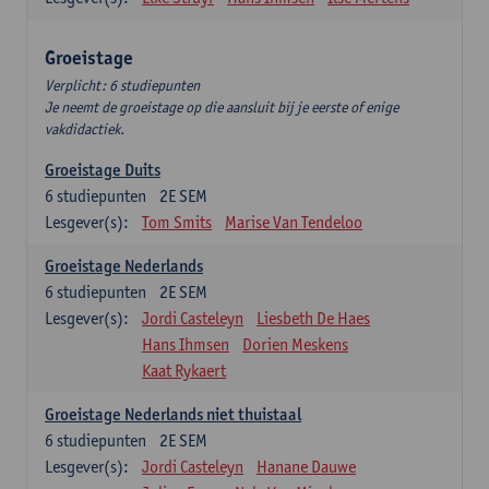
Groeistage
Verplicht: 6 studiepunten
Je neemt de groeistage op die aansluit bij je eerste of enige
vakdidactiek.
Groeistage Duits
6
studiepunten
2E SEM
Lesgever(s):
Tom Smits
Marise Van Tendeloo
Groeistage Nederlands
6
studiepunten
2E SEM
Lesgever(s):
Jordi Casteleyn
Liesbeth De Haes
Hans Ihmsen
Dorien Meskens
Kaat Rykaert
Groeistage Nederlands niet thuistaal
6
studiepunten
2E SEM
Lesgever(s):
Jordi Casteleyn
Hanane Dauwe