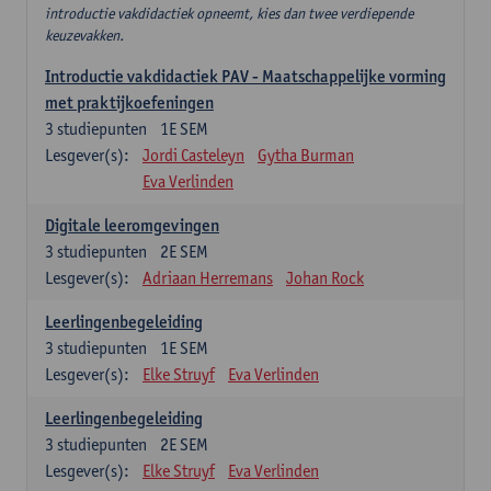
introductie vakdidactiek opneemt, kies dan twee verdiepende
keuzevakken.
Introductie vakdidactiek PAV - Maatschappelijke vorming
met praktijkoefeningen
3
studiepunten
1E SEM
Lesgever(s):
Jordi Casteleyn
Gytha Burman
Eva Verlinden
Digitale leeromgevingen
3
studiepunten
2E SEM
Lesgever(s):
Adriaan Herremans
Johan Rock
Leerlingenbegeleiding
3
studiepunten
1E SEM
Lesgever(s):
Elke Struyf
Eva Verlinden
Leerlingenbegeleiding
3
studiepunten
2E SEM
Lesgever(s):
Elke Struyf
Eva Verlinden