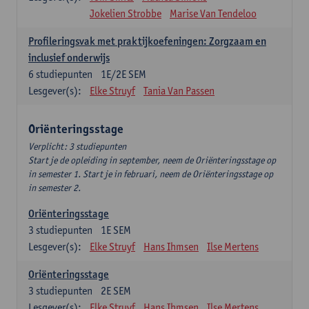
Jokelien Strobbe
Marise Van Tendeloo
Profileringsvak met praktijkoefeningen: Zorgzaam en
inclusief onderwijs
6
studiepunten
1E/2E SEM
Lesgever(s):
Elke Struyf
Tania Van Passen
Oriënteringsstage
Verplicht: 3 studiepunten
Start je de opleiding in september, neem de Oriënteringsstage op
in semester 1. Start je in februari, neem de Oriënteringsstage op
in semester 2.
Oriënteringsstage
3
studiepunten
1E SEM
Lesgever(s):
Elke Struyf
Hans Ihmsen
Ilse Mertens
Oriënteringsstage
3
studiepunten
2E SEM
Lesgever(s):
Elke Struyf
Hans Ihmsen
Ilse Mertens