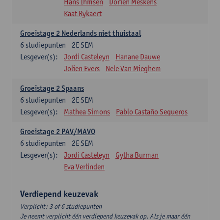
Hans Ihmsen
Dorien Meskens
Kaat Rykaert
Groeistage 2 Nederlands niet thuistaal
6
studiepunten
2E SEM
Lesgever(s):
Jordi Casteleyn
Hanane Dauwe
Jolien Evers
Nele Van Mieghem
Groeistage 2 Spaans
6
studiepunten
2E SEM
Lesgever(s):
Mathea Simons
Pablo Castaño Sequeros
Groeistage 2 PAV/MAVO
6
studiepunten
2E SEM
Lesgever(s):
Jordi Casteleyn
Gytha Burman
Eva Verlinden
Verdiepend keuzevak
Verplicht: 3 of 6 studiepunten
Je neemt verplicht één verdiepend keuzevak op. Als je maar één