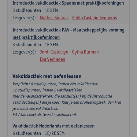
Introductie vakdidactiek Spaans met praktijkoefeningen
3
studiepunten
1E SEM
Lesgever(s):
Mathea Simons
Pablo Castaño Sequeros
Introductie vakdidactiek PAV - Maatschappelijke vorming
met praktijkoefeningen
3
studiepunten
1E SEM
Lesgever(s):
Jordi Casteleyn
Gytha Burman
Eva Verlinden
Vakdidactiek met oefenlessen
Verplicht: 6 studiepunten, indien één vakdidactiek
12 studiepunten, indien 2 vakdidactieken
Kies de vakdidactiek(en) die aansluit(en) bij de Introductie
vakdidactiek(en) die je koos. Kies je een profileringsvak, dan kies
je slechts één vakdidactiek.
PAV kan enkel als tweede vakdidactiek.
Vakdidactiek Nederlands met oefenlessen
6
studiepunten
1E/2E SEM