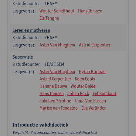
3
studiepunten
1E SEM
Lesgever(s):
Wouter Schelfhout
Hans Ihmsen
Els Tanghe
Leren en motiveren
3
studiepunten
2E SEM
Lesgever(s):
Aster Van Mieghem
Astrid Cerpentier
Supervisie
3
studiepunten
1E/2E SEM
Lesgever(s):
Aster Van Mieghem
Gytha Burman
Astrid Cerpentier
Koen Cools
Hanane Dauwe
Wouter Delée
Hans Ihmsen
Johan Rock
Eef Rombaut
Jokelien Strobbe
Tania Van Passen
Marise Van Tendeloo
Eva Verlinden
Introductie vakdidactiek
Verplicht: 3 studiepunten, indien één vakdidactiek