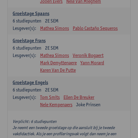
Jolien Evers
Nele Van Mieghem
Groeistage Spaans
6
studiepunten
2E SEM
Lesgever(s):
Mathea Simons
Pablo Castaño Sequeros
Groeistage Frans
6
studiepunten
2E SEM
Lesgever(s):
Mathea Simons
Veronik Bogaert
Mark Demyttenaere
Yann Morard
Karen Van De Putte
Groeistage Engels
6
studiepunten
2E SEM
Lesgever(s):
Tom Smits
Ellen De Breuker
Nele Kempenaers
Joke Prinsen
Verplicht: 6 studiepunten
Je neemt een tweede groeistage op die aansluit bij je tweede
vakdidactiek. Als je een profileringsvak volgt dan neem je een