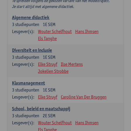
Te spreiden volgens de gekozen variant van het modeltraject.
Je start altijd met algemene didactiek.
Algemene didactiek
3
studiepunten
1E SEM
Lesgever(s):
Wouter Schelfhout
Hans Ihmsen
Els Tanghe
Diversiteit en inclusie
3
studiepunten
1E SEM
Lesgever(s):
Elke Struyf
Ilse Mertens
Jokelien Strobbe
Klasmanagement
3
studiepunten
1E SEM
Lesgever(s):
Elke Struyf
Caroline Van Der Bruggen
School, beleid en maatschappij
3
studiepunten
2E SEM
Lesgever(s):
Wouter Schelfhout
Hans Ihmsen
Els Tanghe