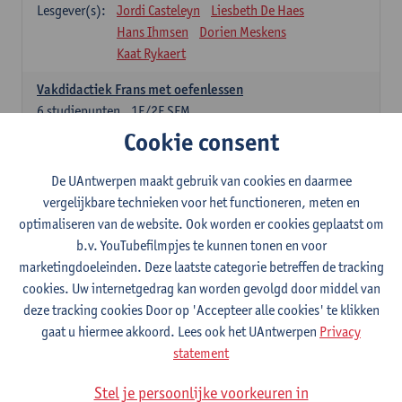
Lesgever(s):
Jordi Casteleyn
Liesbeth De Haes
Hans Ihmsen
Dorien Meskens
Kaat Rykaert
Vakdidactiek Frans met oefenlessen
6
studiepunten
1E/2E SEM
Lesgever(s):
Mathea Simons
Veronik Bogaert
Cookie consent
Mark Demyttenaere
Yann Morard
Karen Van De Putte
De UAntwerpen maakt gebruik van cookies en daarmee
vergelijkbare technieken voor het functioneren, meten en
Vakdidactiek Engels met oefenlessen
optimaliseren van de website. Ook worden er cookies geplaatst om
6
studiepunten
1E/2E SEM
b.v. YouTubefilmpjes te kunnen tonen en voor
Lesgever(s):
Tom Smits
Ellen De Breuker
marketingdoeleinden. Deze laatste categorie betreffen de tracking
Nele Kempenaers
Joke Prinsen
cookies. Uw internetgedrag kan worden gevolgd door middel van
deze tracking cookies Door op 'Accepteer alle cookies' te klikken
Vakdidactiek Duits met oefenlessen
gaat u hiermee akkoord. Lees ook het UAntwerpen
Privacy
6
studiepunten
1E/2E SEM
statement
Lesgever(s):
Tom Smits
Marise Van Tendeloo
Vakdidactiek Nederlands niet-thuistaal met oefenlessen
Stel je persoonlijke voorkeuren in