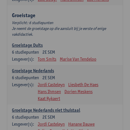
Groeistage
Verplicht: 6 studiepunten
Je neemt de groeistage op die aansluit bij je eerste of enige
vakdidactiek.
Groeistage Duits
6
studiepunten
2E SEM
Lesgever(s):
Tom Smits
Marise Van Tendeloo
Groeistage Nederlands
6
studiepunten
2E SEM
Lesgever(s):
Jordi Casteleyn
Liesbeth De Haes
Hans Ihmsen
Dorien Meskens
Kaat Rykaert
Groeistage Nederlands niet thuistaal
6
studiepunten
2E SEM
Lesgever(s):
Jordi Casteleyn
Hanane Dauwe