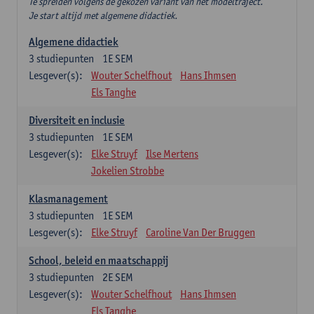
Te spreiden volgens de gekozen variant van het modeltraject.
Je start altijd met algemene didactiek.
Algemene didactiek
3
studiepunten
1E SEM
Lesgever(s):
Wouter Schelfhout
Hans Ihmsen
Els Tanghe
Diversiteit en inclusie
3
studiepunten
1E SEM
Lesgever(s):
Elke Struyf
Ilse Mertens
Jokelien Strobbe
Klasmanagement
3
studiepunten
1E SEM
Lesgever(s):
Elke Struyf
Caroline Van Der Bruggen
School, beleid en maatschappij
3
studiepunten
2E SEM
Lesgever(s):
Wouter Schelfhout
Hans Ihmsen
Els Tanghe