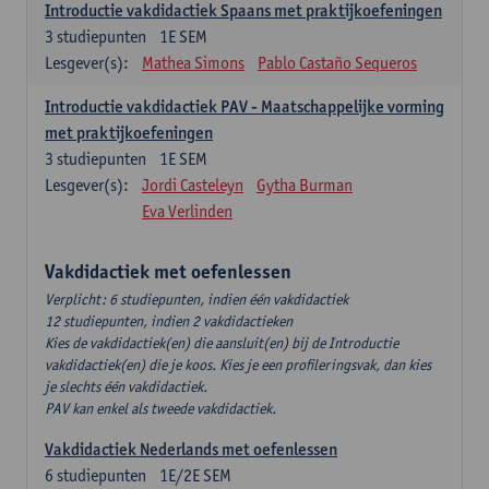
Introductie vakdidactiek Spaans met praktijkoefeningen
3
studiepunten
1E SEM
Lesgever(s):
Mathea Simons
Pablo Castaño Sequeros
Introductie vakdidactiek PAV - Maatschappelijke vorming
met praktijkoefeningen
3
studiepunten
1E SEM
Lesgever(s):
Jordi Casteleyn
Gytha Burman
Eva Verlinden
Vakdidactiek met oefenlessen
Verplicht: 6 studiepunten, indien één vakdidactiek
12 studiepunten, indien 2 vakdidactieken
Kies de vakdidactiek(en) die aansluit(en) bij de Introductie
vakdidactiek(en) die je koos. Kies je een profileringsvak, dan kies
je slechts één vakdidactiek.
PAV kan enkel als tweede vakdidactiek.
Vakdidactiek Nederlands met oefenlessen
6
studiepunten
1E/2E SEM