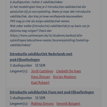
6 studiepunten, indien 2 vakdidactieken
In het modeltraject kies je 2 introducties vakdidactiek die
aansluiten bij je vooropleiding. Neem je maar één introductie
vakdidactiek, dan kies je twee verdiepende keuzevakken.
PAV mag je niet als enige vakdidactiek nemen.
Niet zeker welke (Introductie) vakdidactiek je op basis van je
diploma mag volgen? Check dan
https://www.uantwerpen.be/nl/studeren/aanbod/alle-
opleidingen/educatieve-master/lerarenopleiding/toelating-
vakdidactieken/
Introductie vakdidactiek Nederlands met
praktijkoefeningen
3
studiepunten
1E SEM
Lesgever(s):
Jordi Casteleyn
Liesbeth De Haes
Hans Ihmsen
Dorien Meskens
Kaat Rykaert
Introductie vakdidactiek Frans met praktijkoefeningen
3
studiepunten
1E SEM
Lesgever(s):
Mathea Simons
Veronik Bogaert