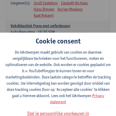
Lesgever(s):
Jordi Casteleyn
Liesbeth De Haes
Hans Ihmsen
Dorien Meskens
Kaat Rykaert
Vakdidactiek Frans met oefenlessen
6
studiepunten
1E/2E SEM
Lesgever(s):
Mathea Simons
Veronik Bogaert
Cookie consent
Mark Demyttenaere
Yann Morard
Karen Van De Putte
De UAntwerpen maakt gebruik van cookies en daarmee
vergelijkbare technieken voor het functioneren, meten en
Vakdidactiek Engels met oefenlessen
optimaliseren van de website. Ook worden er cookies geplaatst om
6
studiepunten
1E/2E SEM
b.v. YouTubefilmpjes te kunnen tonen en voor
Lesgever(s):
Tom Smits
Ellen De Breuker
marketingdoeleinden. Deze laatste categorie betreffen de tracking
Nele Kempenaers
Joke Prinsen
cookies. Uw internetgedrag kan worden gevolgd door middel van
deze tracking cookies Door op 'Accepteer alle cookies' te klikken
Vakdidactiek Duits met oefenlessen
gaat u hiermee akkoord. Lees ook het UAntwerpen
Privacy
6
studiepunten
1E/2E SEM
statement
Lesgever(s):
Tom Smits
Marise Van Tendeloo
Vakdidactiek Nederlands niet-thuistaal met oefenlessen
Stel je persoonlijke voorkeuren in