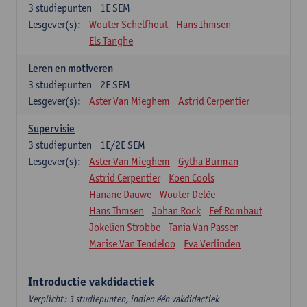
3
studiepunten
1E SEM
Lesgever(s):
Wouter Schelfhout
Hans Ihmsen
Els Tanghe
Leren en motiveren
3
studiepunten
2E SEM
Lesgever(s):
Aster Van Mieghem
Astrid Cerpentier
Supervisie
3
studiepunten
1E/2E SEM
Lesgever(s):
Aster Van Mieghem
Gytha Burman
Astrid Cerpentier
Koen Cools
Hanane Dauwe
Wouter Delée
Hans Ihmsen
Johan Rock
Eef Rombaut
Jokelien Strobbe
Tania Van Passen
Marise Van Tendeloo
Eva Verlinden
Introductie vakdidactiek
Verplicht: 3 studiepunten, indien één vakdidactiek