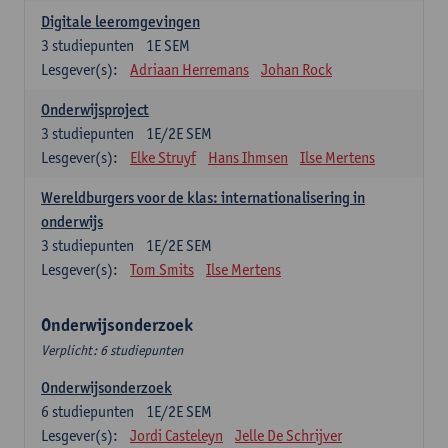
Digitale leeromgevingen
3
studiepunten
1E SEM
Lesgever(s):
Adriaan Herremans
Johan Rock
Onderwijsproject
3
studiepunten
1E/2E SEM
Lesgever(s):
Elke Struyf
Hans Ihmsen
Ilse Mertens
Wereldburgers voor de klas: internationalisering in
onderwijs
3
studiepunten
1E/2E SEM
Lesgever(s):
Tom Smits
Ilse Mertens
Onderwijsonderzoek
Verplicht: 6 studiepunten
Onderwijsonderzoek
6
studiepunten
1E/2E SEM
Lesgever(s):
Jordi Casteleyn
Jelle De Schrijver