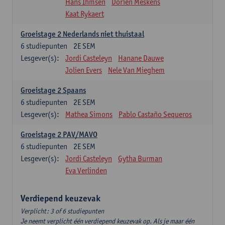
Hans Ihmsen
Dorien Meskens
Kaat Rykaert
Groeistage 2 Nederlands niet thuistaal
6
studiepunten
2E SEM
Lesgever(s):
Jordi Casteleyn
Hanane Dauwe
Jolien Evers
Nele Van Mieghem
Groeistage 2 Spaans
6
studiepunten
2E SEM
Lesgever(s):
Mathea Simons
Pablo Castaño Sequeros
Groeistage 2 PAV/MAVO
6
studiepunten
2E SEM
Lesgever(s):
Jordi Casteleyn
Gytha Burman
Eva Verlinden
Verdiepend keuzevak
Verplicht: 3 of 6 studiepunten
Je neemt verplicht één verdiepend keuzevak op. Als je maar één