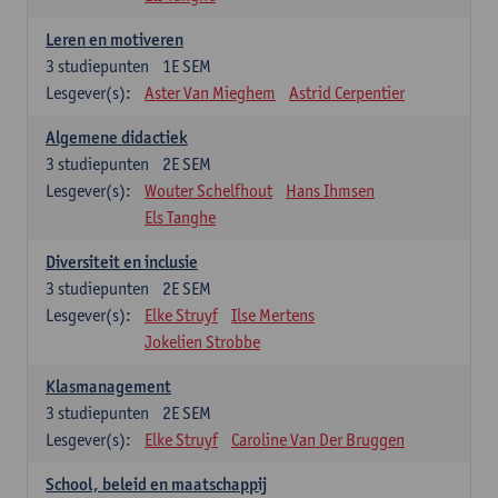
Leren en motiveren
3
studiepunten
1E SEM
Lesgever(s):
Aster Van Mieghem
Astrid Cerpentier
Algemene didactiek
3
studiepunten
2E SEM
Lesgever(s):
Wouter Schelfhout
Hans Ihmsen
Els Tanghe
Diversiteit en inclusie
3
studiepunten
2E SEM
Lesgever(s):
Elke Struyf
Ilse Mertens
Jokelien Strobbe
Klasmanagement
3
studiepunten
2E SEM
Lesgever(s):
Elke Struyf
Caroline Van Der Bruggen
School, beleid en maatschappij