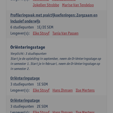
Jokelien Strobbe
Marise Van Tendeloo
Profileringsvak met praktijkoefeningen: Zorgzaam en
inclusief onderwijs
6
studiepunten
1E/2E SEM
Lesgever(s):
Elke Struyf
Tania Van Passen
Oriënteringsstage
Verplicht: 3 studiepunten
Start je de opleiding in september, neem de Oriënteringsstage op
in semester 1. Start je in februari, neem de Oriënteringsstage op
in semester 2.
Oriënteringsstage
3
studiepunten
1E SEM
Lesgever(s):
Elke Struyf
Hans Ihmsen
Ilse Mertens
Oriënteringsstage
3
studiepunten
2E SEM
Lesgever(s):
Elke Struyf
Hans Ihmsen
Ilse Mertens