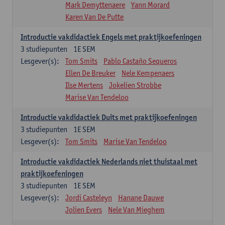
Mark Demyttenaere
Yann Morard
Karen Van De Putte
Introductie vakdidactiek Engels met praktijkoefeningen
3
studiepunten
1E SEM
Lesgever(s):
Tom Smits
Pablo Castaño Sequeros
Ellen De Breuker
Nele Kempenaers
Ilse Mertens
Jokelien Strobbe
Marise Van Tendeloo
Introductie vakdidactiek Duits met praktijkoefeningen
3
studiepunten
1E SEM
Lesgever(s):
Tom Smits
Marise Van Tendeloo
Introductie vakdidactiek Nederlands niet thuistaal met
praktijkoefeningen
3
studiepunten
1E SEM
Lesgever(s):
Jordi Casteleyn
Hanane Dauwe
Jolien Evers
Nele Van Mieghem