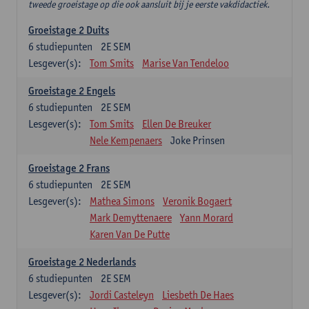
tweede groeistage op die ook aansluit bij je eerste vakdidactiek.
Groeistage 2 Duits
6
studiepunten
2E SEM
Lesgever(s):
Tom Smits
Marise Van Tendeloo
Groeistage 2 Engels
6
studiepunten
2E SEM
Lesgever(s):
Tom Smits
Ellen De Breuker
Nele Kempenaers
Joke Prinsen
Groeistage 2 Frans
6
studiepunten
2E SEM
Lesgever(s):
Mathea Simons
Veronik Bogaert
Mark Demyttenaere
Yann Morard
Karen Van De Putte
Groeistage 2 Nederlands
6
studiepunten
2E SEM
Lesgever(s):
Jordi Casteleyn
Liesbeth De Haes