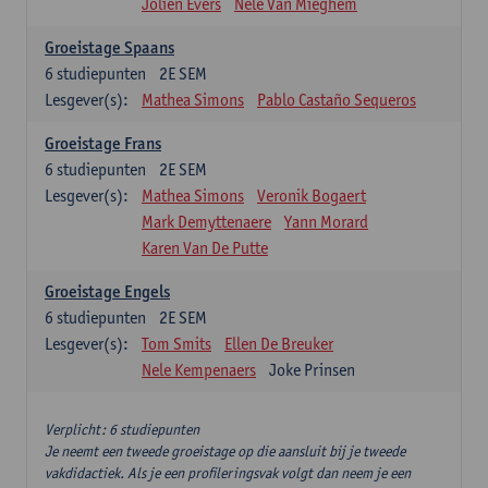
Jolien Evers
Nele Van Mieghem
Groeistage Spaans
6
studiepunten
2E SEM
Lesgever(s):
Mathea Simons
Pablo Castaño Sequeros
Groeistage Frans
6
studiepunten
2E SEM
Lesgever(s):
Mathea Simons
Veronik Bogaert
Mark Demyttenaere
Yann Morard
Karen Van De Putte
Groeistage Engels
6
studiepunten
2E SEM
Lesgever(s):
Tom Smits
Ellen De Breuker
Nele Kempenaers
Joke Prinsen
Verplicht: 6 studiepunten
Je neemt een tweede groeistage op die aansluit bij je tweede
vakdidactiek. Als je een profileringsvak volgt dan neem je een