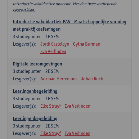
introductie vakdidactiek opneemt, kies dan twee verdiepende
keuzevakken.
Introductie vakdidactiek PAV - Maatschappelijke vorming
met praktijkoefeningen
3
studiepunten
1E SEM
Lesgever(s):
Jordi Casteleyn
Gytha Burman
Eva Verlinden
Digitale leeromgevingen
3
studiepunten
2E SEM
Lesgever(s):
Adriaan Herremans
Johan Rock
Leerlingenbegeleiding
3
studiepunten
1E SEM
Lesgever(s):
Elke Struyf
Eva Verlinden
Leerlingenbegeleiding
3
studiepunten
2E SEM
Lesgever(s):
Elke Struyf
Eva Verlinden