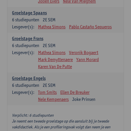
Jolien Evers
Nele Van Mieghem
Groeistage Spaans
6
studiepunten
2E SEM
Lesgever(s):
Mathea Simons
Pablo Castaño Sequeros
Groeistage Frans
6
studiepunten
2E SEM
Lesgever(s):
Mathea Simons
Veronik Bogaert
Mark Demyttenaere
Yann Morard
Karen Van De Putte
Groeistage Engels
6
studiepunten
2E SEM
Lesgever(s):
Tom Smits
Ellen De Breuker
Nele Kempenaers
Joke Prinsen
Verplicht: 6 studiepunten
Je neemt een tweede groeistage op die aansluit bij je tweede
vakdidactiek. Als je een profileringsvak volgt dan neem je een