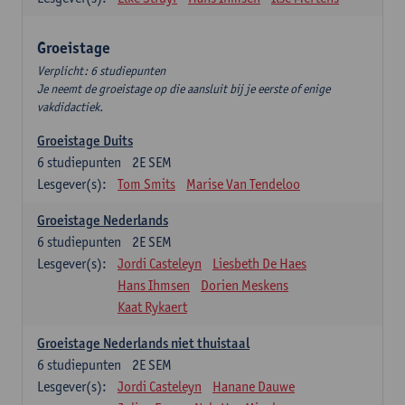
Groeistage
Verplicht: 6 studiepunten
Je neemt de groeistage op die aansluit bij je eerste of enige
vakdidactiek.
Groeistage Duits
6
studiepunten
2E SEM
Lesgever(s):
Tom Smits
Marise Van Tendeloo
Groeistage Nederlands
6
studiepunten
2E SEM
Lesgever(s):
Jordi Casteleyn
Liesbeth De Haes
Hans Ihmsen
Dorien Meskens
Kaat Rykaert
Groeistage Nederlands niet thuistaal
6
studiepunten
2E SEM
Lesgever(s):
Jordi Casteleyn
Hanane Dauwe