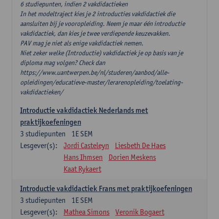
6 studiepunten, indien 2 vakdidactieken
In het modeltraject kies je 2 introducties vakdidactiek die
aansluiten bij je vooropleiding. Neem je maar één introductie
vakdidactiek, dan kies je twee verdiepende keuzevakken.
PAV mag je niet als enige vakdidactiek nemen.
Niet zeker welke (Introductie) vakdidactiek je op basis van je
diploma mag volgen? Check dan
https://www.uantwerpen.be/nl/studeren/aanbod/alle-
opleidingen/educatieve-master/lerarenopleiding/toelating-
vakdidactieken/
Introductie vakdidactiek Nederlands met
praktijkoefeningen
3
studiepunten
1E SEM
Lesgever(s):
Jordi Casteleyn
Liesbeth De Haes
Hans Ihmsen
Dorien Meskens
Kaat Rykaert
Introductie vakdidactiek Frans met praktijkoefeningen
3
studiepunten
1E SEM
Lesgever(s):
Mathea Simons
Veronik Bogaert