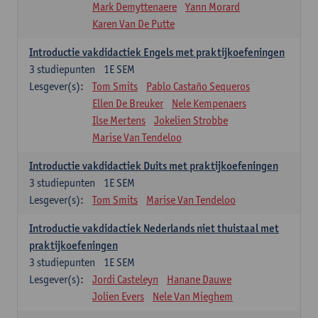
Mark Demyttenaere
Yann Morard
Karen Van De Putte
Introductie vakdidactiek Engels met praktijkoefeningen
3
studiepunten
1E SEM
Lesgever(s):
Tom Smits
Pablo Castaño Sequeros
Ellen De Breuker
Nele Kempenaers
Ilse Mertens
Jokelien Strobbe
Marise Van Tendeloo
Introductie vakdidactiek Duits met praktijkoefeningen
3
studiepunten
1E SEM
Lesgever(s):
Tom Smits
Marise Van Tendeloo
Introductie vakdidactiek Nederlands niet thuistaal met
praktijkoefeningen
3
studiepunten
1E SEM
Lesgever(s):
Jordi Casteleyn
Hanane Dauwe
Jolien Evers
Nele Van Mieghem