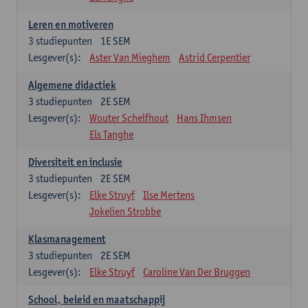
Leren en motiveren
3
studiepunten
1E SEM
Lesgever(s):
Aster Van Mieghem
Astrid Cerpentier
Algemene didactiek
3
studiepunten
2E SEM
Lesgever(s):
Wouter Schelfhout
Hans Ihmsen
Els Tanghe
Diversiteit en inclusie
3
studiepunten
2E SEM
Lesgever(s):
Elke Struyf
Ilse Mertens
Jokelien Strobbe
Klasmanagement
3
studiepunten
2E SEM
Lesgever(s):
Elke Struyf
Caroline Van Der Bruggen
School, beleid en maatschappij