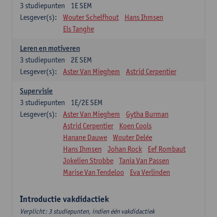
3
studiepunten
1E SEM
Lesgever(s):
Wouter Schelfhout
Hans Ihmsen
Els Tanghe
Leren en motiveren
3
studiepunten
2E SEM
Lesgever(s):
Aster Van Mieghem
Astrid Cerpentier
Supervisie
3
studiepunten
1E/2E SEM
Lesgever(s):
Aster Van Mieghem
Gytha Burman
Astrid Cerpentier
Koen Cools
Hanane Dauwe
Wouter Delée
Hans Ihmsen
Johan Rock
Eef Rombaut
Jokelien Strobbe
Tania Van Passen
Marise Van Tendeloo
Eva Verlinden
Introductie vakdidactiek
Verplicht: 3 studiepunten, indien één vakdidactiek