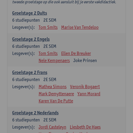
tweede groeistage op die ook aansluit bij je eerste vakdidactiek.
Groeistage 2 Duits
6
studiepunten
2E SEM
Lesgever(s):
Tom Smits
Marise Van Tendeloo
Groeistage 2 Engels
6
studiepunten
2E SEM
Lesgever(s):
Tom Smits
Ellen De Breuker
Nele Kempenaers
Joke Prinsen
Groeistage 2 Frans
6
studiepunten
2E SEM
Lesgever(s):
Mathea Simons
Veronik Bogaert
Mark Demyttenaere
Yann Morard
Karen Van De Putte
Groeistage 2 Nederlands
6
studiepunten
2E SEM
Lesgever(s):
Jordi Casteleyn
Liesbeth De Haes