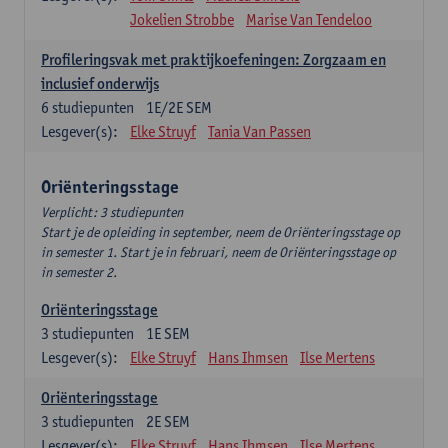
Jokelien Strobbe
Marise Van Tendeloo
Profileringsvak met praktijkoefeningen: Zorgzaam en
inclusief onderwijs
6
studiepunten
1E/2E SEM
Lesgever(s):
Elke Struyf
Tania Van Passen
Oriënteringsstage
Verplicht: 3 studiepunten
Start je de opleiding in september, neem de Oriënteringsstage op
in semester 1. Start je in februari, neem de Oriënteringsstage op
in semester 2.
Oriënteringsstage
3
studiepunten
1E SEM
Lesgever(s):
Elke Struyf
Hans Ihmsen
Ilse Mertens
Oriënteringsstage
3
studiepunten
2E SEM
Lesgever(s):
Elke Struyf
Hans Ihmsen
Ilse Mertens