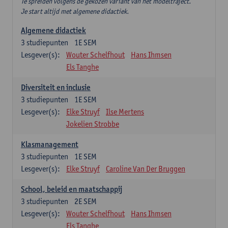
Te spreiden volgens de gekozen variant van het modeltraject.
Je start altijd met algemene didactiek.
Algemene didactiek
3
studiepunten
1E SEM
Lesgever(s):
Wouter Schelfhout
Hans Ihmsen
Els Tanghe
Diversiteit en inclusie
3
studiepunten
1E SEM
Lesgever(s):
Elke Struyf
Ilse Mertens
Jokelien Strobbe
Klasmanagement
3
studiepunten
1E SEM
Lesgever(s):
Elke Struyf
Caroline Van Der Bruggen
School, beleid en maatschappij
3
studiepunten
2E SEM
Lesgever(s):
Wouter Schelfhout
Hans Ihmsen
Els Tanghe