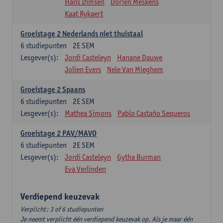
Hans Ihmsen
Dorien Meskens
Kaat Rykaert
Groeistage 2 Nederlands niet thuistaal
6
studiepunten
2E SEM
Lesgever(s):
Jordi Casteleyn
Hanane Dauwe
Jolien Evers
Nele Van Mieghem
Groeistage 2 Spaans
6
studiepunten
2E SEM
Lesgever(s):
Mathea Simons
Pablo Castaño Sequeros
Groeistage 2 PAV/MAVO
6
studiepunten
2E SEM
Lesgever(s):
Jordi Casteleyn
Gytha Burman
Eva Verlinden
Verdiepend keuzevak
Verplicht: 3 of 6 studiepunten
Je neemt verplicht één verdiepend keuzevak op. Als je maar één