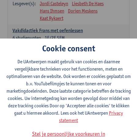
Lesgever(s):
Jordi Casteleyn
Liesbeth De Haes
Hans Ihmsen
Dorien Meskens
Kaat Rykaert
Vakdidactiek Frans met oefenlessen
6
studiepunten
1E/2E SEM
Lesgever(s):
Mathea Simons
Veronik Bogaert
Cookie consent
Mark Demyttenaere
Yann Morard
Karen Van De Putte
De UAntwerpen maakt gebruik van cookies en daarmee
vergelijkbare technieken voor het functioneren, meten en
Vakdidactiek Engels met oefenlessen
optimaliseren van de website. Ook worden er cookies geplaatst om
6
studiepunten
1E/2E SEM
b.v. YouTubefilmpjes te kunnen tonen en voor
Lesgever(s):
Tom Smits
Ellen De Breuker
marketingdoeleinden. Deze laatste categorie betreffen de tracking
Nele Kempenaers
Joke Prinsen
cookies. Uw internetgedrag kan worden gevolgd door middel van
deze tracking cookies Door op 'Accepteer alle cookies' te klikken
Vakdidactiek Duits met oefenlessen
gaat u hiermee akkoord. Lees ook het UAntwerpen
Privacy
6
studiepunten
1E/2E SEM
statement
Lesgever(s):
Tom Smits
Marise Van Tendeloo
Vakdidactiek Nederlands niet-thuistaal met oefenlessen
Stel je persoonlijke voorkeuren in