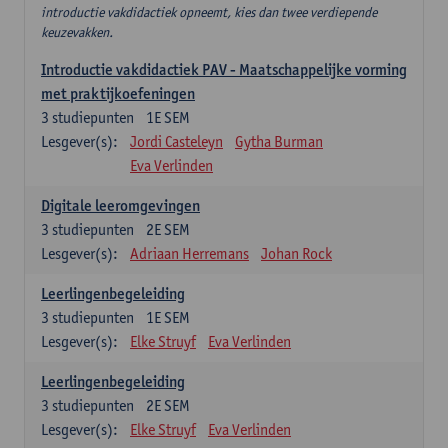
introductie vakdidactiek opneemt, kies dan twee verdiepende
keuzevakken.
Introductie vakdidactiek PAV - Maatschappelijke vorming
met praktijkoefeningen
3
studiepunten
1E SEM
Lesgever(s):
Jordi Casteleyn
Gytha Burman
Eva Verlinden
Digitale leeromgevingen
3
studiepunten
2E SEM
Lesgever(s):
Adriaan Herremans
Johan Rock
Leerlingenbegeleiding
3
studiepunten
1E SEM
Lesgever(s):
Elke Struyf
Eva Verlinden
Leerlingenbegeleiding
3
studiepunten
2E SEM
Lesgever(s):
Elke Struyf
Eva Verlinden