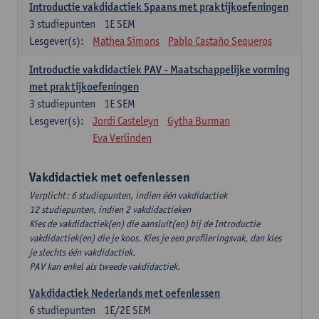
Introductie vakdidactiek Spaans met praktijkoefeningen
3
studiepunten
1E SEM
Lesgever(s):
Mathea Simons
Pablo Castaño Sequeros
Introductie vakdidactiek PAV - Maatschappelijke vorming
met praktijkoefeningen
3
studiepunten
1E SEM
Lesgever(s):
Jordi Casteleyn
Gytha Burman
Eva Verlinden
Vakdidactiek met oefenlessen
Verplicht: 6 studiepunten, indien één vakdidactiek
12 studiepunten, indien 2 vakdidactieken
Kies de vakdidactiek(en) die aansluit(en) bij de Introductie
vakdidactiek(en) die je koos. Kies je een profileringsvak, dan kies
je slechts één vakdidactiek.
PAV kan enkel als tweede vakdidactiek.
Vakdidactiek Nederlands met oefenlessen
6
studiepunten
1E/2E SEM