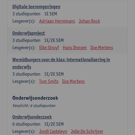
Digitale leeromgevingen
3
studiepunten
1E SEM
Lesgever(s):
Adriaan Herremans
Johan Rock
Onderwijsproject
3
studiepunten
1E/2E SEM
Lesgever(s):
Elke Struyf
Hans Ihmsen
Ilse Mertens
Wereldburgers voor de klas: internationalisering in
onderwijs
3
studiepunten
1E/2E SEM
Lesgever(s):
Tom Smits
Ilse Mertens
Onderwijsonderzoek
Verplicht: 6 studiepunten
Onderwijsonderzoek
6
studiepunten
1E/2E SEM
Lesgever(s):
Jordi Casteleyn
Jelle De Schrijver