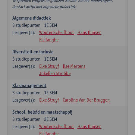
Te spreiden volgens de gekozen variant van het modeltraject.
Je start altijd met algemene didactiek.
Algemene didactiek
3
studiepunten
1E SEM
Lesgever(s):
Wouter Schelfhout
Hans Ihmsen
Els Tanghe
Diversiteit en inclusie
3
studiepunten
1E SEM
Lesgever(s):
Elke Struyf
Ilse Mertens
Jokelien Strobbe
Klasmanagement
3
studiepunten
1E SEM
Lesgever(s):
Elke Struyf
Caroline Van Der Bruggen
School, beleid en maatschappij
3
studiepunten
2E SEM
Lesgever(s):
Wouter Schelfhout
Hans Ihmsen
Els Tanghe