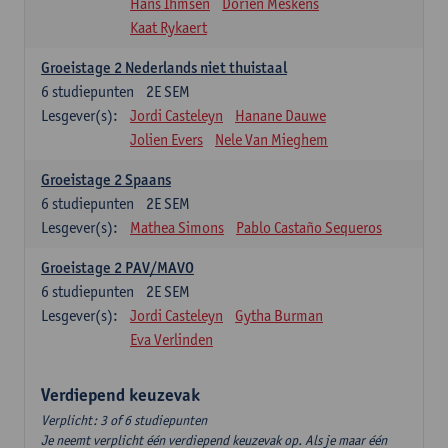
Hans Ihmsen
Dorien Meskens
Kaat Rykaert
Groeistage 2 Nederlands niet thuistaal
6
studiepunten
2E SEM
Lesgever(s):
Jordi Casteleyn
Hanane Dauwe
Jolien Evers
Nele Van Mieghem
Groeistage 2 Spaans
6
studiepunten
2E SEM
Lesgever(s):
Mathea Simons
Pablo Castaño Sequeros
Groeistage 2 PAV/MAVO
6
studiepunten
2E SEM
Lesgever(s):
Jordi Casteleyn
Gytha Burman
Eva Verlinden
Verdiepend keuzevak
Verplicht: 3 of 6 studiepunten
Je neemt verplicht één verdiepend keuzevak op. Als je maar één