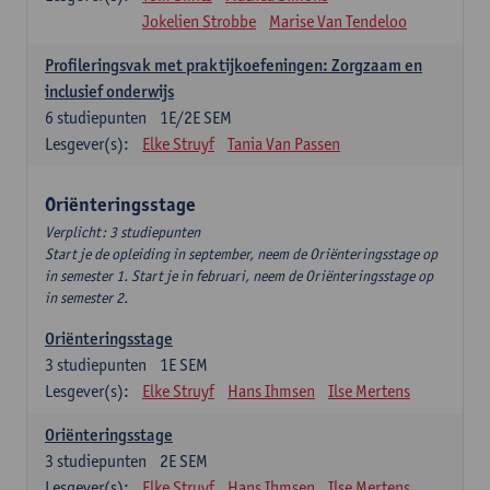
Jokelien Strobbe
Marise Van Tendeloo
Profileringsvak met praktijkoefeningen: Zorgzaam en
inclusief onderwijs
6
studiepunten
1E/2E SEM
Lesgever(s):
Elke Struyf
Tania Van Passen
Oriënteringsstage
Verplicht: 3 studiepunten
Start je de opleiding in september, neem de Oriënteringsstage op
in semester 1. Start je in februari, neem de Oriënteringsstage op
in semester 2.
Oriënteringsstage
3
studiepunten
1E SEM
Lesgever(s):
Elke Struyf
Hans Ihmsen
Ilse Mertens
Oriënteringsstage
3
studiepunten
2E SEM
Lesgever(s):
Elke Struyf
Hans Ihmsen
Ilse Mertens