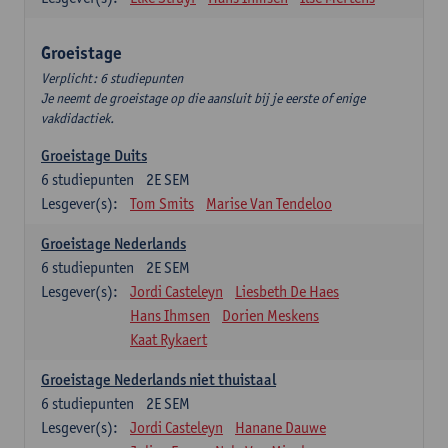
Groeistage
Verplicht: 6 studiepunten
Je neemt de groeistage op die aansluit bij je eerste of enige
vakdidactiek.
Groeistage Duits
6
studiepunten
2E SEM
Lesgever(s):
Tom Smits
Marise Van Tendeloo
Groeistage Nederlands
6
studiepunten
2E SEM
Lesgever(s):
Jordi Casteleyn
Liesbeth De Haes
Hans Ihmsen
Dorien Meskens
Kaat Rykaert
Groeistage Nederlands niet thuistaal
6
studiepunten
2E SEM
Lesgever(s):
Jordi Casteleyn
Hanane Dauwe