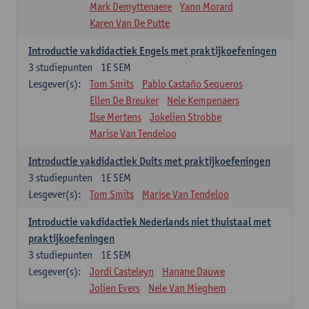
Mark Demyttenaere
Yann Morard
Karen Van De Putte
Introductie vakdidactiek Engels met praktijkoefeningen
3
studiepunten
1E SEM
Lesgever(s):
Tom Smits
Pablo Castaño Sequeros
Ellen De Breuker
Nele Kempenaers
Ilse Mertens
Jokelien Strobbe
Marise Van Tendeloo
Introductie vakdidactiek Duits met praktijkoefeningen
3
studiepunten
1E SEM
Lesgever(s):
Tom Smits
Marise Van Tendeloo
Introductie vakdidactiek Nederlands niet thuistaal met
praktijkoefeningen
3
studiepunten
1E SEM
Lesgever(s):
Jordi Casteleyn
Hanane Dauwe
Jolien Evers
Nele Van Mieghem