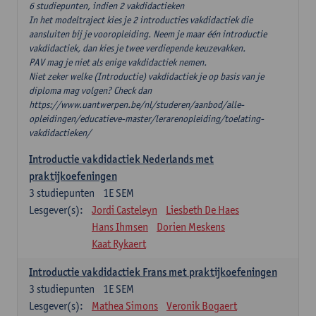
6 studiepunten, indien 2 vakdidactieken
In het modeltraject kies je 2 introducties vakdidactiek die
aansluiten bij je vooropleiding. Neem je maar één introductie
vakdidactiek, dan kies je twee verdiepende keuzevakken.
PAV mag je niet als enige vakdidactiek nemen.
Niet zeker welke (Introductie) vakdidactiek je op basis van je
diploma mag volgen? Check dan
https://www.uantwerpen.be/nl/studeren/aanbod/alle-
opleidingen/educatieve-master/lerarenopleiding/toelating-
vakdidactieken/
Introductie vakdidactiek Nederlands met
praktijkoefeningen
3
studiepunten
1E SEM
Lesgever(s):
Jordi Casteleyn
Liesbeth De Haes
Hans Ihmsen
Dorien Meskens
Kaat Rykaert
Introductie vakdidactiek Frans met praktijkoefeningen
3
studiepunten
1E SEM
Lesgever(s):
Mathea Simons
Veronik Bogaert