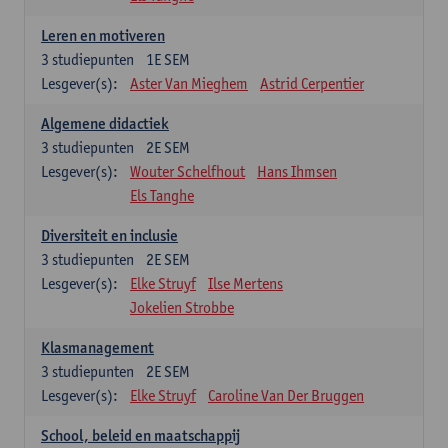
Leren en motiveren
3
studiepunten
1E SEM
Lesgever(s):
Aster Van Mieghem
Astrid Cerpentier
Algemene didactiek
3
studiepunten
2E SEM
Lesgever(s):
Wouter Schelfhout
Hans Ihmsen
Els Tanghe
Diversiteit en inclusie
3
studiepunten
2E SEM
Lesgever(s):
Elke Struyf
Ilse Mertens
Jokelien Strobbe
Klasmanagement
3
studiepunten
2E SEM
Lesgever(s):
Elke Struyf
Caroline Van Der Bruggen
School, beleid en maatschappij