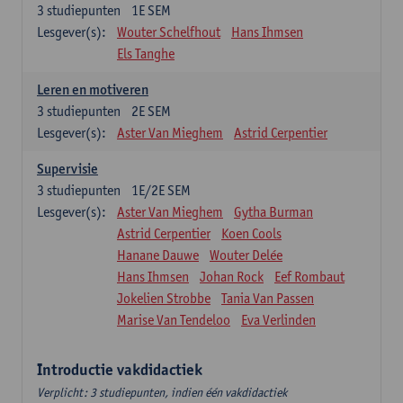
3
studiepunten
1E SEM
Lesgever(s):
Wouter Schelfhout
Hans Ihmsen
Els Tanghe
Leren en motiveren
3
studiepunten
2E SEM
Lesgever(s):
Aster Van Mieghem
Astrid Cerpentier
Supervisie
3
studiepunten
1E/2E SEM
Lesgever(s):
Aster Van Mieghem
Gytha Burman
Astrid Cerpentier
Koen Cools
Hanane Dauwe
Wouter Delée
Hans Ihmsen
Johan Rock
Eef Rombaut
Jokelien Strobbe
Tania Van Passen
Marise Van Tendeloo
Eva Verlinden
Introductie vakdidactiek
Verplicht: 3 studiepunten, indien één vakdidactiek