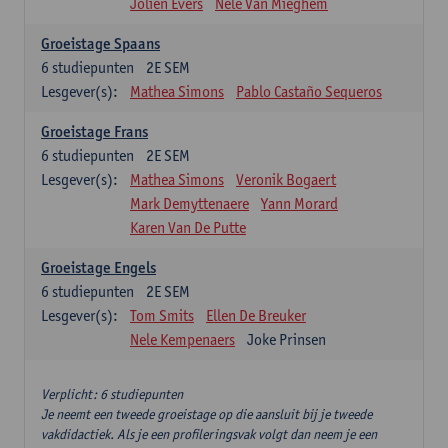
Jolien Evers
Nele Van Mieghem
Groeistage Spaans
6
studiepunten
2E SEM
Lesgever(s):
Mathea Simons
Pablo Castaño Sequeros
Groeistage Frans
6
studiepunten
2E SEM
Lesgever(s):
Mathea Simons
Veronik Bogaert
Mark Demyttenaere
Yann Morard
Karen Van De Putte
Groeistage Engels
6
studiepunten
2E SEM
Lesgever(s):
Tom Smits
Ellen De Breuker
Nele Kempenaers
Joke Prinsen
Verplicht: 6 studiepunten
Je neemt een tweede groeistage op die aansluit bij je tweede
vakdidactiek. Als je een profileringsvak volgt dan neem je een