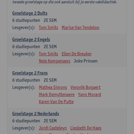
tweede groeistage op die ook aansluit bij je eerste vakdidactiek.
Groeistage 2 Duits
6
studiepunten
2E SEM
Lesgever(s):
Tom Smits
Marise Van Tendeloo
Groeistage 2 Engels
6
studiepunten
2E SEM
Lesgever(s):
Tom Smits
Ellen De Breuker
Nele Kempenaers
Joke Prinsen
Groeistage 2 Frans
6
studiepunten
2E SEM
Lesgever(s):
Mathea Simons
Veronik Bogaert
Mark Demyttenaere
Yann Morard
Karen Van De Putte
Groeistage 2 Nederlands
6
studiepunten
2E SEM
Lesgever(s):
Jordi Casteleyn
Liesbeth De Haes