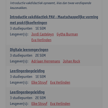
introductie vakdidactiek opneemt, kies dan twee verdiepende
keuzevakken.
Introductie vakdidactiek PAV - Maatschappelijke vorming
met praktijkoefeningen
3
studiepunten
1E SEM
Lesgever(s):
Jordi Casteleyn
Gytha Burman
Eva Verlinden
Digitale leeromgevingen
3
studiepunten
2E SEM
Lesgever(s):
Adriaan Herremans
Johan Rock
Leerlingenbegeleiding
3
studiepunten
1E SEM
Lesgever(s):
Elke Struyf
Eva Verlinden
Leerlingenbegeleiding
3
studiepunten
2E SEM
Lesgever(s):
Elke Struyf
Eva Verlinden