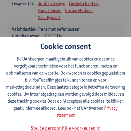
Lesgever(s):
Jordi Casteleyn
Liesbeth De Haes
Hans Ihmsen
Dorien Meskens
Kaat Rykaert
Vakdidactiek Frans met oefenlessen
6
studiepunten
1E/2E SEM
Lesgever(s):
Mathea Simons
Veronik Bogaert
Cookie consent
Mark Demyttenaere
Yann Morard
Karen Van De Putte
De UAntwerpen maakt gebruik van cookies en daarmee
vergelijkbare technieken voor het functioneren, meten en
Vakdidactiek Engels met oefenlessen
optimaliseren van de website. Ook worden er cookies geplaatst om
6
studiepunten
1E/2E SEM
b.v. YouTubefilmpjes te kunnen tonen en voor
Lesgever(s):
Tom Smits
Ellen De Breuker
marketingdoeleinden. Deze laatste categorie betreffen de tracking
Nele Kempenaers
Joke Prinsen
cookies. Uw internetgedrag kan worden gevolgd door middel van
deze tracking cookies Door op 'Accepteer alle cookies' te klikken
Vakdidactiek Duits met oefenlessen
gaat u hiermee akkoord. Lees ook het UAntwerpen
Privacy
6
studiepunten
1E/2E SEM
statement
Lesgever(s):
Tom Smits
Marise Van Tendeloo
Vakdidactiek Nederlands niet-thuistaal met oefenlessen
Stel je persoonlijke voorkeuren in