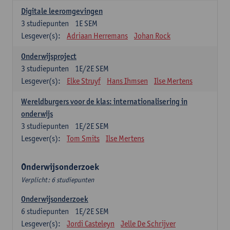
Digitale leeromgevingen
3
studiepunten
1E SEM
Lesgever(s):
Adriaan Herremans
Johan Rock
Onderwijsproject
3
studiepunten
1E/2E SEM
Lesgever(s):
Elke Struyf
Hans Ihmsen
Ilse Mertens
Wereldburgers voor de klas: internationalisering in
onderwijs
3
studiepunten
1E/2E SEM
Lesgever(s):
Tom Smits
Ilse Mertens
Onderwijsonderzoek
Verplicht: 6 studiepunten
Onderwijsonderzoek
6
studiepunten
1E/2E SEM
Lesgever(s):
Jordi Casteleyn
Jelle De Schrijver