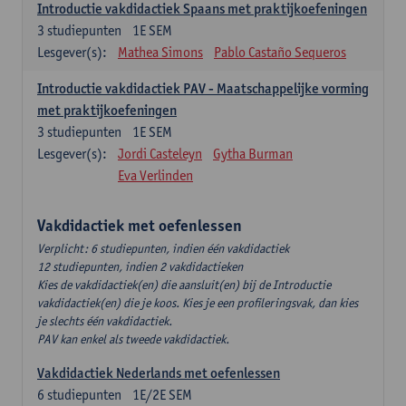
Introductie vakdidactiek Spaans met praktijkoefeningen
3
studiepunten
1E SEM
Lesgever(s):
Mathea Simons
Pablo Castaño Sequeros
Introductie vakdidactiek PAV - Maatschappelijke vorming
met praktijkoefeningen
3
studiepunten
1E SEM
Lesgever(s):
Jordi Casteleyn
Gytha Burman
Eva Verlinden
Vakdidactiek met oefenlessen
Verplicht: 6 studiepunten, indien één vakdidactiek
12 studiepunten, indien 2 vakdidactieken
Kies de vakdidactiek(en) die aansluit(en) bij de Introductie
vakdidactiek(en) die je koos. Kies je een profileringsvak, dan kies
je slechts één vakdidactiek.
PAV kan enkel als tweede vakdidactiek.
Vakdidactiek Nederlands met oefenlessen
6
studiepunten
1E/2E SEM