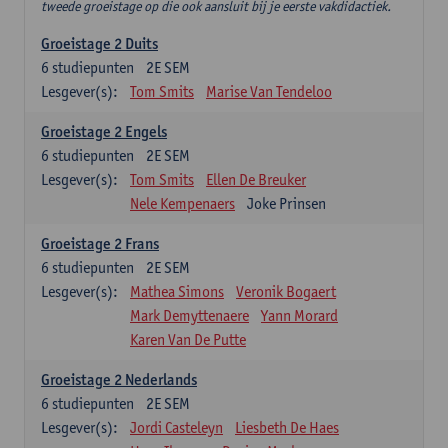
tweede groeistage op die ook aansluit bij je eerste vakdidactiek.
Groeistage 2 Duits
6
studiepunten
2E SEM
Lesgever(s):
Tom Smits
Marise Van Tendeloo
Groeistage 2 Engels
6
studiepunten
2E SEM
Lesgever(s):
Tom Smits
Ellen De Breuker
Nele Kempenaers
Joke Prinsen
Groeistage 2 Frans
6
studiepunten
2E SEM
Lesgever(s):
Mathea Simons
Veronik Bogaert
Mark Demyttenaere
Yann Morard
Karen Van De Putte
Groeistage 2 Nederlands
6
studiepunten
2E SEM
Lesgever(s):
Jordi Casteleyn
Liesbeth De Haes