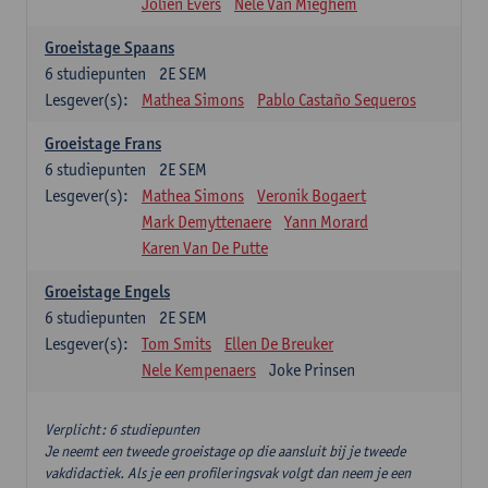
Jolien Evers
Nele Van Mieghem
Groeistage Spaans
6
studiepunten
2E SEM
Lesgever(s):
Mathea Simons
Pablo Castaño Sequeros
Groeistage Frans
6
studiepunten
2E SEM
Lesgever(s):
Mathea Simons
Veronik Bogaert
Mark Demyttenaere
Yann Morard
Karen Van De Putte
Groeistage Engels
6
studiepunten
2E SEM
Lesgever(s):
Tom Smits
Ellen De Breuker
Nele Kempenaers
Joke Prinsen
Verplicht: 6 studiepunten
Je neemt een tweede groeistage op die aansluit bij je tweede
vakdidactiek. Als je een profileringsvak volgt dan neem je een