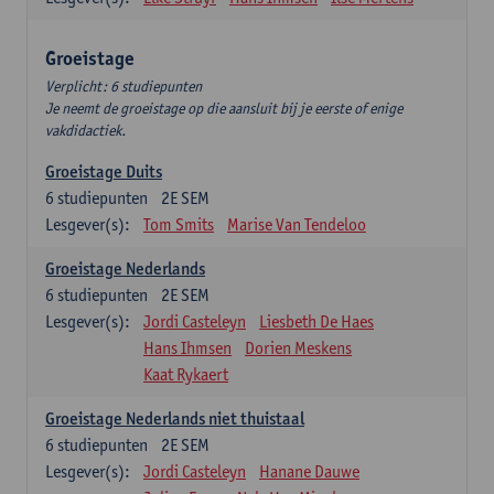
Groeistage
Verplicht: 6 studiepunten
Je neemt de groeistage op die aansluit bij je eerste of enige
vakdidactiek.
Groeistage Duits
6
studiepunten
2E SEM
Lesgever(s):
Tom Smits
Marise Van Tendeloo
Groeistage Nederlands
6
studiepunten
2E SEM
Lesgever(s):
Jordi Casteleyn
Liesbeth De Haes
Hans Ihmsen
Dorien Meskens
Kaat Rykaert
Groeistage Nederlands niet thuistaal
6
studiepunten
2E SEM
Lesgever(s):
Jordi Casteleyn
Hanane Dauwe