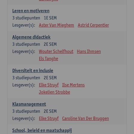
Leren en motiveren
3
studiepunten
1E SEM
Lesgever(s):
Aster Van Mieghem
Astrid Cerpentier
Algemene didactiek
3
studiepunten
2E SEM
Lesgever(s):
Wouter Schelfhout
Hans Ihmsen
Els Tanghe
Diversiteit en inclusie
3
studiepunten
2E SEM
Lesgever(s):
Elke Struyf
Ilse Mertens
Jokelien Strobbe
Klasmanagement
3
studiepunten
2E SEM
Lesgever(s):
Elke Struyf
Caroline Van Der Bruggen
School, beleid en maatschappij