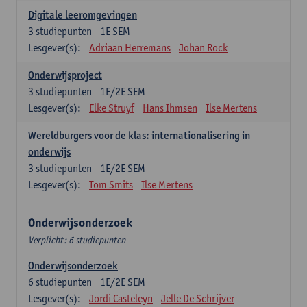
Digitale leeromgevingen
3
studiepunten
1E SEM
Lesgever(s):
Adriaan Herremans
Johan Rock
Onderwijsproject
3
studiepunten
1E/2E SEM
Lesgever(s):
Elke Struyf
Hans Ihmsen
Ilse Mertens
Wereldburgers voor de klas: internationalisering in
onderwijs
3
studiepunten
1E/2E SEM
Lesgever(s):
Tom Smits
Ilse Mertens
Onderwijsonderzoek
Verplicht: 6 studiepunten
Onderwijsonderzoek
6
studiepunten
1E/2E SEM
Lesgever(s):
Jordi Casteleyn
Jelle De Schrijver