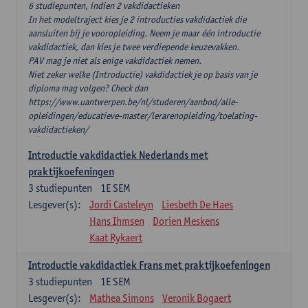
6 studiepunten, indien 2 vakdidactieken
In het modeltraject kies je 2 introducties vakdidactiek die
aansluiten bij je vooropleiding. Neem je maar één introductie
vakdidactiek, dan kies je twee verdiepende keuzevakken.
PAV mag je niet als enige vakdidactiek nemen.
Niet zeker welke (Introductie) vakdidactiek je op basis van je
diploma mag volgen? Check dan
https://www.uantwerpen.be/nl/studeren/aanbod/alle-
opleidingen/educatieve-master/lerarenopleiding/toelating-
vakdidactieken/
Introductie vakdidactiek Nederlands met
praktijkoefeningen
3
studiepunten
1E SEM
Lesgever(s):
Jordi Casteleyn
Liesbeth De Haes
Hans Ihmsen
Dorien Meskens
Kaat Rykaert
Introductie vakdidactiek Frans met praktijkoefeningen
3
studiepunten
1E SEM
Lesgever(s):
Mathea Simons
Veronik Bogaert