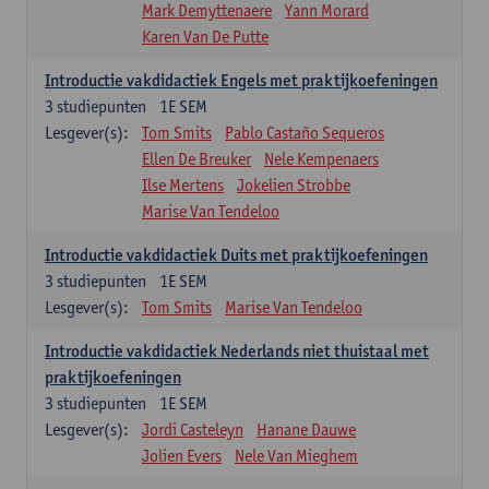
Mark Demyttenaere
Yann Morard
Karen Van De Putte
Introductie vakdidactiek Engels met praktijkoefeningen
3
studiepunten
1E SEM
Lesgever(s):
Tom Smits
Pablo Castaño Sequeros
Ellen De Breuker
Nele Kempenaers
Ilse Mertens
Jokelien Strobbe
Marise Van Tendeloo
Introductie vakdidactiek Duits met praktijkoefeningen
3
studiepunten
1E SEM
Lesgever(s):
Tom Smits
Marise Van Tendeloo
Introductie vakdidactiek Nederlands niet thuistaal met
praktijkoefeningen
3
studiepunten
1E SEM
Lesgever(s):
Jordi Casteleyn
Hanane Dauwe
Jolien Evers
Nele Van Mieghem