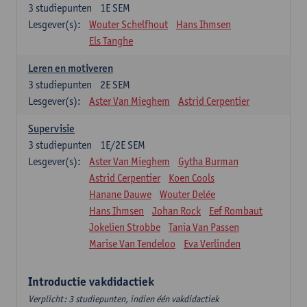
3
studiepunten
1E SEM
Lesgever(s):
Wouter Schelfhout
Hans Ihmsen
Els Tanghe
Leren en motiveren
3
studiepunten
2E SEM
Lesgever(s):
Aster Van Mieghem
Astrid Cerpentier
Supervisie
3
studiepunten
1E/2E SEM
Lesgever(s):
Aster Van Mieghem
Gytha Burman
Astrid Cerpentier
Koen Cools
Hanane Dauwe
Wouter Delée
Hans Ihmsen
Johan Rock
Eef Rombaut
Jokelien Strobbe
Tania Van Passen
Marise Van Tendeloo
Eva Verlinden
Introductie vakdidactiek
Verplicht: 3 studiepunten, indien één vakdidactiek