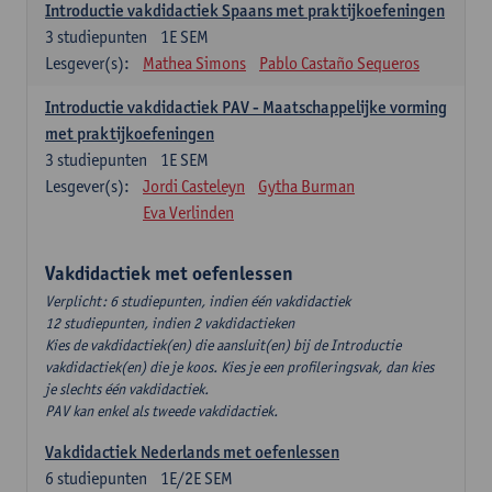
Introductie vakdidactiek Spaans met praktijkoefeningen
3
studiepunten
1E SEM
Lesgever(s):
Mathea Simons
Pablo Castaño Sequeros
Introductie vakdidactiek PAV - Maatschappelijke vorming
met praktijkoefeningen
3
studiepunten
1E SEM
Lesgever(s):
Jordi Casteleyn
Gytha Burman
Eva Verlinden
Vakdidactiek met oefenlessen
Verplicht: 6 studiepunten, indien één vakdidactiek
12 studiepunten, indien 2 vakdidactieken
Kies de vakdidactiek(en) die aansluit(en) bij de Introductie
vakdidactiek(en) die je koos. Kies je een profileringsvak, dan kies
je slechts één vakdidactiek.
PAV kan enkel als tweede vakdidactiek.
Vakdidactiek Nederlands met oefenlessen
6
studiepunten
1E/2E SEM