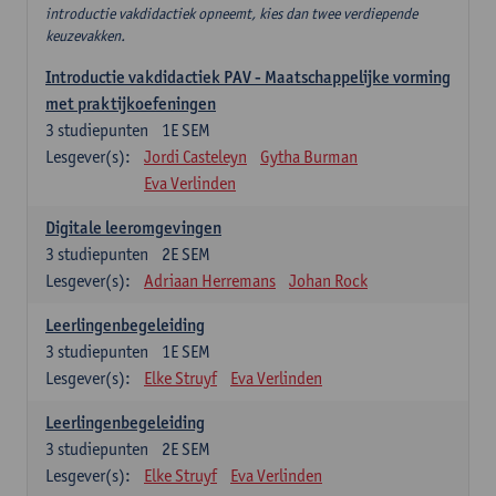
introductie vakdidactiek opneemt, kies dan twee verdiepende
keuzevakken.
Introductie vakdidactiek PAV - Maatschappelijke vorming
met praktijkoefeningen
3
studiepunten
1E SEM
Lesgever(s):
Jordi Casteleyn
Gytha Burman
Eva Verlinden
Digitale leeromgevingen
3
studiepunten
2E SEM
Lesgever(s):
Adriaan Herremans
Johan Rock
Leerlingenbegeleiding
3
studiepunten
1E SEM
Lesgever(s):
Elke Struyf
Eva Verlinden
Leerlingenbegeleiding
3
studiepunten
2E SEM
Lesgever(s):
Elke Struyf
Eva Verlinden