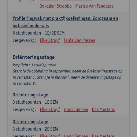
Jokelien Strobbe
Marise Van Tendeloo
Profileringsvak met praktijkoefeningen: Zorgzaam en
inclusief onderwijs
6
studiepunten
1E/2E SEM
Lesgever(s):
Elke Struyf
Tania Van Passen
Oriënteringsstage
Verplicht: 3 studiepunten
Start je de opleiding in september, neem de Oriënteringsstage op
in semester 1. Start je in februari, neem de Oriënteringsstage op
in semester 2.
Oriënteringsstage
3
studiepunten
1E SEM
Lesgever(s):
Elke Struyf
Hans Ihmsen
Ilse Mertens
Oriënteringsstage
3
studiepunten
2E SEM
Lesgever(s):
Elke Struyf
Hans Ihmsen
Ilse Mertens