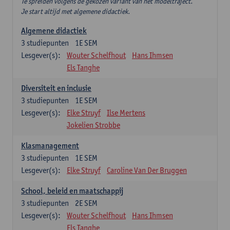
Te spreiden volgens de gekozen variant van het modeltraject.
Je start altijd met algemene didactiek.
Algemene didactiek
3
studiepunten
1E SEM
Lesgever(s):
Wouter Schelfhout
Hans Ihmsen
Els Tanghe
Diversiteit en inclusie
3
studiepunten
1E SEM
Lesgever(s):
Elke Struyf
Ilse Mertens
Jokelien Strobbe
Klasmanagement
3
studiepunten
1E SEM
Lesgever(s):
Elke Struyf
Caroline Van Der Bruggen
School, beleid en maatschappij
3
studiepunten
2E SEM
Lesgever(s):
Wouter Schelfhout
Hans Ihmsen
Els Tanghe