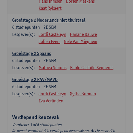
Hans Ihmsen
Dorien Meskens
Kaat Rykaert
Groeistage 2 Nederlands niet thuistaal
6
studiepunten
2E SEM
Lesgever(s):
Jordi Casteleyn
Hanane Dauwe
Jolien Evers
Nele Van Mieghem
Groeistage 2 Spaans
6
studiepunten
2E SEM
Lesgever(s):
Mathea Simons
Pablo Castaño Sequeros
Groeistage 2 PAV/MAVO
6
studiepunten
2E SEM
Lesgever(s):
Jordi Casteleyn
Gytha Burman
Eva Verlinden
Verdiepend keuzevak
Verplicht: 3 of 6 studiepunten
Je neemt verplicht één verdiepend keuzevak op. Als je maar één