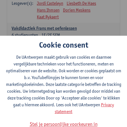
Lesgever(s):
Jordi Casteleyn
Liesbeth De Haes
Hans Ihmsen
Dorien Meskens
Kaat Rykaert
Vakdidactiek Frans met oefenlessen
6
studiepunten
1E/2E SEM
Lesgever(s):
Mathea Simons
Veronik Bogaert
Cookie consent
Mark Demyttenaere
Yann Morard
Karen Van De Putte
De UAntwerpen maakt gebruik van cookies en daarmee
vergelijkbare technieken voor het functioneren, meten en
Vakdidactiek Engels met oefenlessen
optimaliseren van de website. Ook worden er cookies geplaatst om
6
studiepunten
1E/2E SEM
b.v. YouTubefilmpjes te kunnen tonen en voor
Lesgever(s):
Tom Smits
Ellen De Breuker
marketingdoeleinden. Deze laatste categorie betreffen de tracking
Nele Kempenaers
Joke Prinsen
cookies. Uw internetgedrag kan worden gevolgd door middel van
deze tracking cookies Door op 'Accepteer alle cookies' te klikken
Vakdidactiek Duits met oefenlessen
gaat u hiermee akkoord. Lees ook het UAntwerpen
Privacy
6
studiepunten
1E/2E SEM
statement
Lesgever(s):
Tom Smits
Marise Van Tendeloo
Vakdidactiek Nederlands niet-thuistaal met oefenlessen
Stel je persoonlijke voorkeuren in