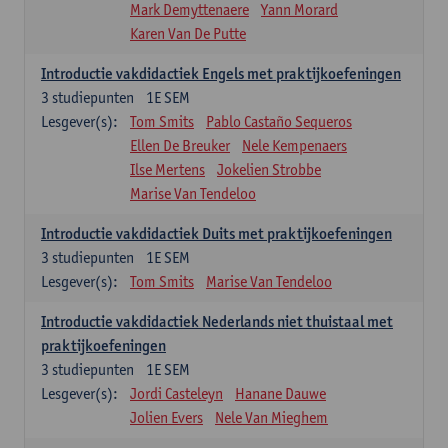
Mark Demyttenaere
Yann Morard
Karen Van De Putte
Introductie vakdidactiek Engels met praktijkoefeningen
3
studiepunten
1E SEM
Lesgever(s):
Tom Smits
Pablo Castaño Sequeros
Ellen De Breuker
Nele Kempenaers
Ilse Mertens
Jokelien Strobbe
Marise Van Tendeloo
Introductie vakdidactiek Duits met praktijkoefeningen
3
studiepunten
1E SEM
Lesgever(s):
Tom Smits
Marise Van Tendeloo
Introductie vakdidactiek Nederlands niet thuistaal met
praktijkoefeningen
3
studiepunten
1E SEM
Lesgever(s):
Jordi Casteleyn
Hanane Dauwe
Jolien Evers
Nele Van Mieghem