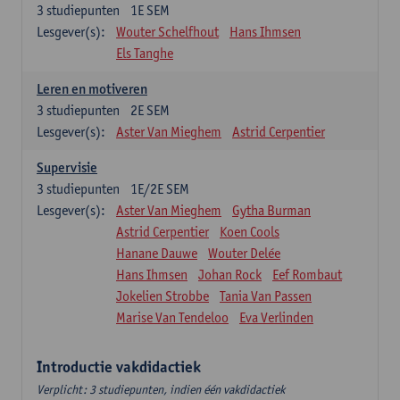
3
studiepunten
1E SEM
Lesgever(s):
Wouter Schelfhout
Hans Ihmsen
Els Tanghe
Leren en motiveren
3
studiepunten
2E SEM
Lesgever(s):
Aster Van Mieghem
Astrid Cerpentier
Supervisie
3
studiepunten
1E/2E SEM
Lesgever(s):
Aster Van Mieghem
Gytha Burman
Astrid Cerpentier
Koen Cools
Hanane Dauwe
Wouter Delée
Hans Ihmsen
Johan Rock
Eef Rombaut
Jokelien Strobbe
Tania Van Passen
Marise Van Tendeloo
Eva Verlinden
Introductie vakdidactiek
Verplicht: 3 studiepunten, indien één vakdidactiek