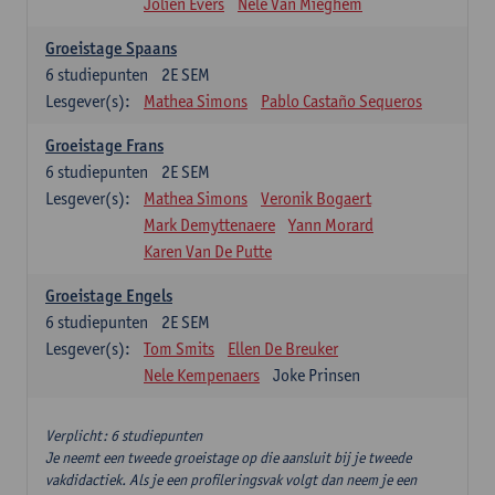
Jolien Evers
Nele Van Mieghem
Groeistage Spaans
6
studiepunten
2E SEM
Lesgever(s):
Mathea Simons
Pablo Castaño Sequeros
Groeistage Frans
6
studiepunten
2E SEM
Lesgever(s):
Mathea Simons
Veronik Bogaert
Mark Demyttenaere
Yann Morard
Karen Van De Putte
Groeistage Engels
6
studiepunten
2E SEM
Lesgever(s):
Tom Smits
Ellen De Breuker
Nele Kempenaers
Joke Prinsen
Verplicht: 6 studiepunten
Je neemt een tweede groeistage op die aansluit bij je tweede
vakdidactiek. Als je een profileringsvak volgt dan neem je een