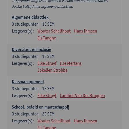
Te spreiden volgens de gekozen variant van het modeltraject.
Je start altijd met algemene didactiek.
Algemene didactiek
3
studiepunten
1E SEM
Lesgever(s):
Wouter Schelfhout
Hans Ihmsen
Els Tanghe
Diversiteit en inclusie
3
studiepunten
1E SEM
Lesgever(s):
Elke Struyf
Ilse Mertens
Jokelien Strobbe
Klasmanagement
3
studiepunten
1E SEM
Lesgever(s):
Elke Struyf
Caroline Van Der Bruggen
School, beleid en maatschappij
3
studiepunten
2E SEM
Lesgever(s):
Wouter Schelfhout
Hans Ihmsen
Els Tanghe