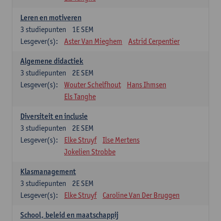
Leren en motiveren
3
studiepunten
1E SEM
Lesgever(s):
Aster Van Mieghem
Astrid Cerpentier
Algemene didactiek
3
studiepunten
2E SEM
Lesgever(s):
Wouter Schelfhout
Hans Ihmsen
Els Tanghe
Diversiteit en inclusie
3
studiepunten
2E SEM
Lesgever(s):
Elke Struyf
Ilse Mertens
Jokelien Strobbe
Klasmanagement
3
studiepunten
2E SEM
Lesgever(s):
Elke Struyf
Caroline Van Der Bruggen
School, beleid en maatschappij