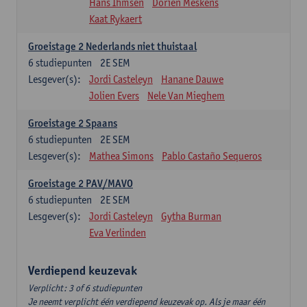
Hans Ihmsen
Dorien Meskens
Kaat Rykaert
Groeistage 2 Nederlands niet thuistaal
6
studiepunten
2E SEM
Lesgever(s):
Jordi Casteleyn
Hanane Dauwe
Jolien Evers
Nele Van Mieghem
Groeistage 2 Spaans
6
studiepunten
2E SEM
Lesgever(s):
Mathea Simons
Pablo Castaño Sequeros
Groeistage 2 PAV/MAVO
6
studiepunten
2E SEM
Lesgever(s):
Jordi Casteleyn
Gytha Burman
Eva Verlinden
Verdiepend keuzevak
Verplicht: 3 of 6 studiepunten
Je neemt verplicht één verdiepend keuzevak op. Als je maar één