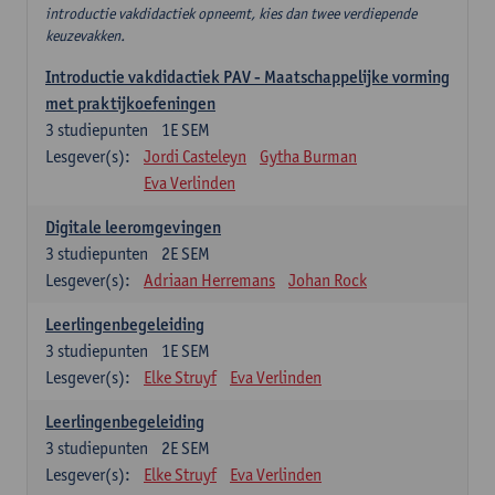
introductie vakdidactiek opneemt, kies dan twee verdiepende
keuzevakken.
Introductie vakdidactiek PAV - Maatschappelijke vorming
met praktijkoefeningen
3
studiepunten
1E SEM
Lesgever(s):
Jordi Casteleyn
Gytha Burman
Eva Verlinden
Digitale leeromgevingen
3
studiepunten
2E SEM
Lesgever(s):
Adriaan Herremans
Johan Rock
Leerlingenbegeleiding
3
studiepunten
1E SEM
Lesgever(s):
Elke Struyf
Eva Verlinden
Leerlingenbegeleiding
3
studiepunten
2E SEM
Lesgever(s):
Elke Struyf
Eva Verlinden