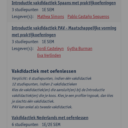
Introductie vakdidactiek Spaans met praktijkoefeningen
3
studiepunten
1E SEM
Lesgever(s):
Mathea Simons
Pablo Castaño Sequeros
Introductie vakdidactiek PAV - Maatschappelijke vorming
met praktijkoefeningen
3
studiepunten
1E SEM
Lesgever(s):
Jordi Casteleyn
Gytha Burman
Eva Verlinden
Vakdidactiek met oefenlessen
Verplicht: 6 studiepunten, indien één vakdidactiek
12 studiepunten, indien 2 vakdidactieken
Kies de vakdidactiek(en) die aansluit(en) bij de Introductie
vakdidactiek(en) die je koos. Kies je een profileringsvak, dan kies
je slechts één vakdidactiek.
PAV kan enkel als tweede vakdidactiek.
Vakdidactiek Nederlands met oefenlessen
6
studiepunten
1E/2E SEM