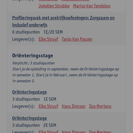
Jokelien Strobbe
Marise Van Tendeloo
Profileringsvak met praktijkoefeningen: Zorgzaam en
inclusief onderwijs
6
studiepunten
1E/2E SEM
Lesgever(s):
Elke Struyf
Tania Van Passen
Oriënteringsstage
Verplicht: 3 studiepunten
Start je de opleiding in september, neem de Oriënteringsstage op
in semester 1. Start je in februari, neem de Oriënteringsstage op
in semester 2.
Oriënteringsstage
3
studiepunten
1E SEM
Lesgever(s):
Elke Struyf
Hans Ihmsen
Ilse Mertens
Oriënteringsstage
3
studiepunten
2E SEM
Lesgever(s):
Elke Struyf
Hans Ihmsen
Ilse Mertens