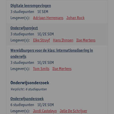
Digitale leeromgevingen
3
studiepunten
1E SEM
Lesgever(s):
Adriaan Herremans
Johan Rock
Onderwijsproject
3
studiepunten
1E/2E SEM
Lesgever(s):
Elke Struyf
Hans Ihmsen
Ilse Mertens
Wereldburgers voor de klas: internationalisering in
onderwijs
3
studiepunten
1E/2E SEM
Lesgever(s):
Tom Smits
Ilse Mertens
Onderwijsonderzoek
Verplicht: 6 studiepunten
Onderwijsonderzoek
6
studiepunten
1E/2E SEM
Lesgever(s):
Jordi Casteleyn
Jelle De Schrijver