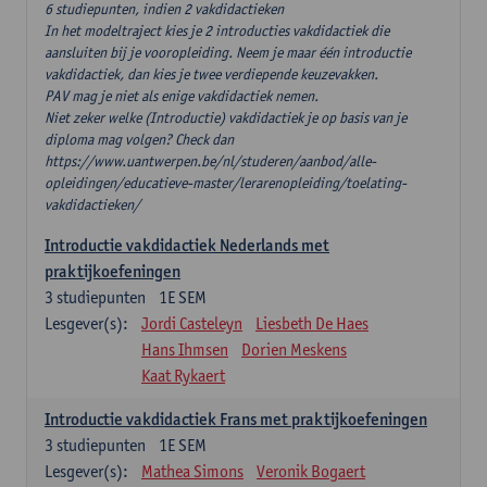
6 studiepunten, indien 2 vakdidactieken
In het modeltraject kies je 2 introducties vakdidactiek die
aansluiten bij je vooropleiding. Neem je maar één introductie
vakdidactiek, dan kies je twee verdiepende keuzevakken.
PAV mag je niet als enige vakdidactiek nemen.
Niet zeker welke (Introductie) vakdidactiek je op basis van je
diploma mag volgen? Check dan
https://www.uantwerpen.be/nl/studeren/aanbod/alle-
opleidingen/educatieve-master/lerarenopleiding/toelating-
vakdidactieken/
Introductie vakdidactiek Nederlands met
praktijkoefeningen
3
studiepunten
1E SEM
Lesgever(s):
Jordi Casteleyn
Liesbeth De Haes
Hans Ihmsen
Dorien Meskens
Kaat Rykaert
Introductie vakdidactiek Frans met praktijkoefeningen
3
studiepunten
1E SEM
Lesgever(s):
Mathea Simons
Veronik Bogaert