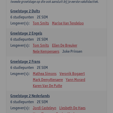
tweede groeistage op die ook aansluit bij je eerste vakdidactiek.
Groeistage 2 Duits
6
studiepunten
2E SEM
Lesgever(s):
Tom Smits
Marise Van Tendeloo
Groeistage 2 Engels
6
studiepunten
2E SEM
Lesgever(s):
Tom Smits
Ellen De Breuker
Nele Kempenaers
Joke Prinsen
Groeistage 2 Frans
6
studiepunten
2E SEM
Lesgever(s):
Mathea Simons
Veronik Bogaert
Mark Demyttenaere
Yann Morard
Karen Van De Putte
Groeistage 2 Nederlands
6
studiepunten
2E SEM
Lesgever(s):
Jordi Casteleyn
Liesbeth De Haes