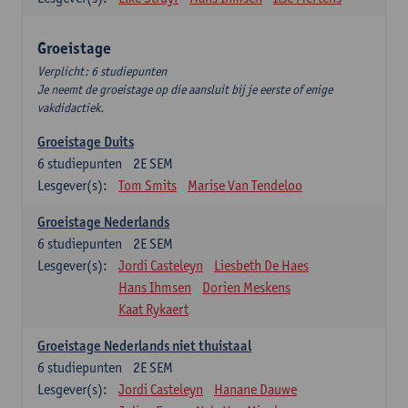
Groeistage
Verplicht: 6 studiepunten
Je neemt de groeistage op die aansluit bij je eerste of enige
vakdidactiek.
Groeistage Duits
6
studiepunten
2E SEM
Lesgever(s):
Tom Smits
Marise Van Tendeloo
Groeistage Nederlands
6
studiepunten
2E SEM
Lesgever(s):
Jordi Casteleyn
Liesbeth De Haes
Hans Ihmsen
Dorien Meskens
Kaat Rykaert
Groeistage Nederlands niet thuistaal
6
studiepunten
2E SEM
Lesgever(s):
Jordi Casteleyn
Hanane Dauwe