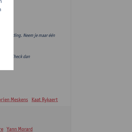
n
n
vooropleiding. Neem je maar één
volgen? Check dan
ieve-
rien Meskens
Kaat Rykaert
re
Yann Morard