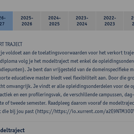
26-
2025-
2024-
2023-
2022-
2
27
2026
2025
2024
2023
RT TRAJECT
 je voldoet aan de toelatingsvoorwaarden voor het verkort traje
diploma volg je het modeltraject met enkel de opleidingsonde
udiepunten). Je bent dan vrijgesteld van de domeinspecifieke 
orte educatieve master biedt veel flexibiliteit aan. Door die gro
cht omvangrijk. Je vindt er alle opleidingsonderdelen voor de o
actiek en een profileringsvak, de verschillende campussen, dag
ste of tweede semester. Raadpleeg daarom vooraf de modeltrajec
t die bij jou past (https://https://io.xurrent.com/a2E9NTM3OD
deltraject