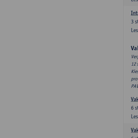
Int
3
s
Les
Va
Ver
12 
Kie
pro
PAV
Vak
6
s
Les
Vak