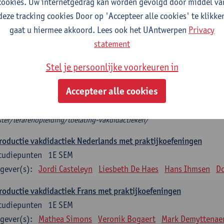
cookies. Uw internetgedrag kan worden gevolgd door middel va
deze tracking cookies Door op 'Accepteer alle cookies' te klikke
troductie vakdidactiek
gaat u hiermee akkoord. Lees ook het UAntwerpen
Privacy
plicht: 3 studiepunten, indien één vakdidactiek
statement
tudiepunten, indien 2 vakdidactieken
het modeltraject kies je 2 introducties vakdidactiek die aansluiten bij je 
Stel je persoonlijke voorkeuren in
roductie vakdidactiek, dan kies je twee verdiepende keuzevakken.
 mag je niet als enige vakdidactiek nemen.
Accepteer alle cookies
t zeker welke (Introductie) vakdidactiek je op basis van je diploma mag 
ps://www.uantwerpen.be/nl/studeren/aanbod/alle-opleidingen/educat
ter/lerarenopleiding/toelating-vakdidactieken/
roductie vakdidactiek Nederlands met praktijkoefeningen
tudiepunten
1E SEM
gever(s):
Jordi Casteleyn
Liesbeth De Haes
Hans Ihmsen
Do
roductie vakdidactiek Frans met praktijkoefeningen
tudiepunten
1E SEM
gever(s):
Mathea Simons
Veronik Bogaert
Mark Demyttenae