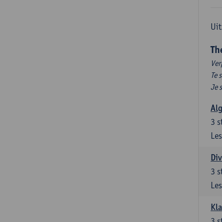
Uit
Th
Ver
Te 
Je 
Al
3
s
Les
Div
3
s
Les
Kl
3
s