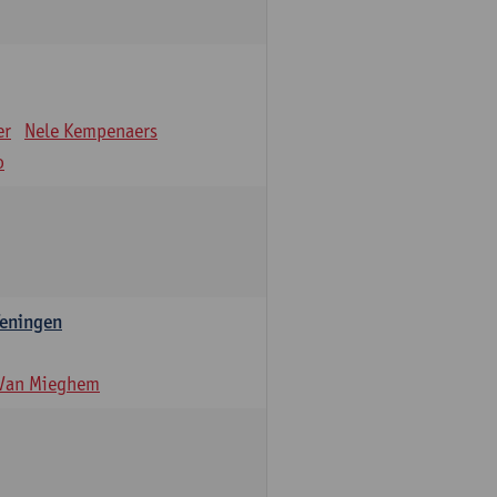
er
Nele Kempenaers
o
feningen
 Van Mieghem