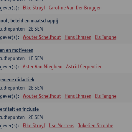
gever(s):
Elke Struyf
Caroline Van Der Bruggen
ool, beleid en maatschappij
tudiepunten
2E SEM
gever(s):
Wouter Schelfhout
Hans Ihmsen
Els Tanghe
en en motiveren
tudiepunten
1E SEM
gever(s):
Aster Van Mieghem
Astrid Cerpentier
gemene didactiek
tudiepunten
2E SEM
gever(s):
Wouter Schelfhout
Hans Ihmsen
Els Tanghe
ersiteit en inclusie
tudiepunten
2E SEM
gever(s):
Elke Struyf
Ilse Mertens
Jokelien Strobbe