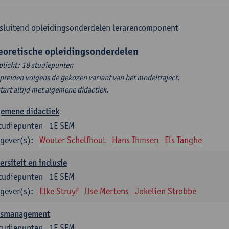
sluitend opleidingsonderdelen lerarencomponent
eoretische opleidingsonderdelen
plicht: 18 studiepunten
spreiden volgens de gekozen variant van het modeltraject.
start altijd met algemene didactiek.
gemene didactiek
tudiepunten
1E SEM
gever(s):
Wouter Schelfhout
Hans Ihmsen
Els Tanghe
ersiteit en inclusie
tudiepunten
1E SEM
gever(s):
Elke Struyf
Ilse Mertens
Jokelien Strobbe
asmanagement
tudiepunten
1E SEM