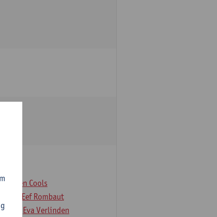
om
er
Koen Cools
Rock
Eef Rombaut
ng
deloo
Eva Verlinden