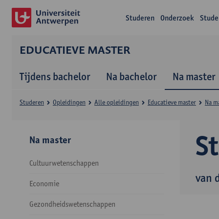
Studeren
Onderzoek
Stude
EDUCATIEVE MASTER
Tijdens bachelor
Na bachelor
Na master
Studeren
Opleidingen
Alle opleidingen
Educatieve master
Na m
S
Na master
Cultuurwetenschappen
van 
Economie
Gezondheidswetenschappen