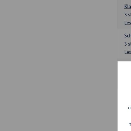
Kl
3
s
Les
Sch
3
s
Les
Ler
3
s
Les
Sup
3
s
o
Les
m