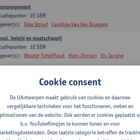
asmanagement
tudiepunten
2E SEM
gever(s):
Elke Struyf
Caroline Van Der Bruggen
ool, beleid en maatschappij
tudiepunten
1E SEM
gever(s):
Wouter Schelfhout
Hans Ihmsen
Els Tanghe
en en motiveren
tudiepunten
2E SEM
Cookie consent
gever(s):
Aster Van Mieghem
Astrid Cerpentier
De UAntwerpen maakt gebruik van cookies en daarmee
ervisie
vergelijkbare technieken voor het functioneren, meten en
tudiepunten
1E/2E SEM
ptimaliseren van de website. Ook worden er cookies geplaatst 
gever(s):
Aster Van Mieghem
Gytha Burman
Astrid Cerpenti
b.v. YouTubefilmpjes te kunnen tonen en voor
Hanane Dauwe
Wouter Delée
Hans Ihmsen
Johan 
arketingdoeleinden. Deze laatste categorie betreffen de tracki
Jokelien Strobbe
Tania Van Passen
Marise Van Ten