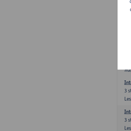
In
Ver
6 s
In 
int
PAV
Nie
htt
mas
Int
3
s
Les
Int
3
s
Les