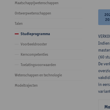
Maatschappijwetenschappen
Ontwerpwetenschappen
20
20
Talen
Studieprogramma
VERKO
Indien
Voorbeeldrooster
master
Kerncompetenties
(60 st
De verk
Toelatingsvoorwaarden
overzi
Wetenschappen en technologie
vakdid
in eer
Modeltrajecten
varian
Mo