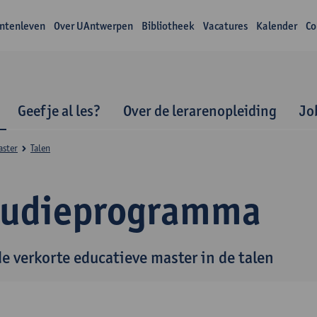
ntenleven
Over UAntwerpen
Bibliotheek
Vacatures
Kalender
Co
Geef je al les?
Over de lerarenopleiding
Jo
aster
Talen
tudieprogramma
de verkorte educatieve master in de talen