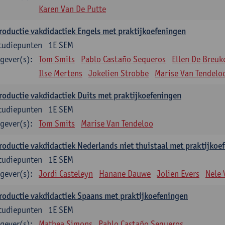
Karen Van De Putte
roductie vakdidactiek Engels met praktijkoefeningen
tudiepunten
1E SEM
gever(s):
Tom Smits
Pablo Castaño Sequeros
Ellen De Breuk
Ilse Mertens
Jokelien Strobbe
Marise Van Tendelo
roductie vakdidactiek Duits met praktijkoefeningen
tudiepunten
1E SEM
gever(s):
Tom Smits
Marise Van Tendeloo
roductie vakdidactiek Nederlands niet thuistaal met praktijkoe
tudiepunten
1E SEM
gever(s):
Jordi Casteleyn
Hanane Dauwe
Jolien Evers
Nele
roductie vakdidactiek Spaans met praktijkoefeningen
tudiepunten
1E SEM
gever(s):
Mathea Simons
Pablo Castaño Sequeros