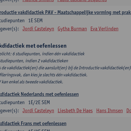
roductie vakdidactiek PAV - Maatschappelijke vorming met prak
tudiepunten
1E SEM
gever(s):
Jordi Casteleyn
Gytha Burman
Eva Verlinden
kdidactiek met oefenlessen
plicht: 6 studiepunten, indien één vakdidactiek
studiepunten, indien 2 vakdidactieken
s de vakdidactiek(en) die aansluit(en) bij de Introductie vakdidactiek(en) 
fileringsvak, dan kies je slechts één vakdidactiek.
 kan enkel als tweede vakdidactiek.
didactiek Nederlands met oefenlessen
tudiepunten
1E/2E SEM
gever(s):
Jordi Casteleyn
Liesbeth De Haes
Hans Ihmsen
Do
didactiek Frans met oefenlessen