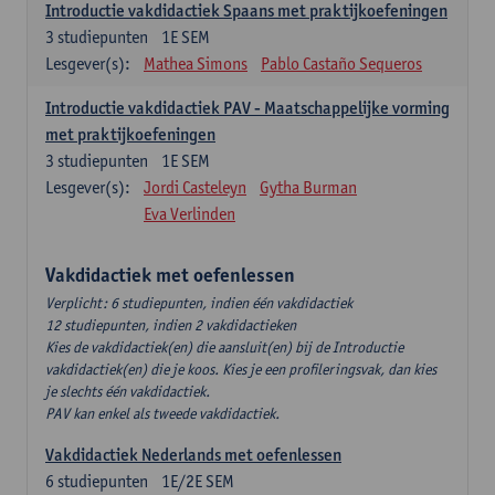
Introductie vakdidactiek Spaans met praktijkoefeningen
3
studiepunten
1E SEM
Lesgever(s):
Mathea Simons
Pablo Castaño Sequeros
Introductie vakdidactiek PAV - Maatschappelijke vorming
met praktijkoefeningen
3
studiepunten
1E SEM
Lesgever(s):
Jordi Casteleyn
Gytha Burman
Eva Verlinden
Vakdidactiek met oefenlessen
Verplicht: 6 studiepunten, indien één vakdidactiek
12 studiepunten, indien 2 vakdidactieken
Kies de vakdidactiek(en) die aansluit(en) bij de Introductie
vakdidactiek(en) die je koos. Kies je een profileringsvak, dan kies
je slechts één vakdidactiek.
PAV kan enkel als tweede vakdidactiek.
Vakdidactiek Nederlands met oefenlessen
6
studiepunten
1E/2E SEM