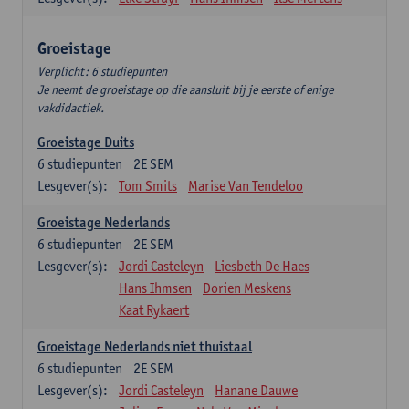
Groeistage
Verplicht: 6 studiepunten
Je neemt de groeistage op die aansluit bij je eerste of enige
vakdidactiek.
Groeistage Duits
6
studiepunten
2E SEM
Lesgever(s):
Tom Smits
Marise Van Tendeloo
Groeistage Nederlands
6
studiepunten
2E SEM
Lesgever(s):
Jordi Casteleyn
Liesbeth De Haes
Hans Ihmsen
Dorien Meskens
Kaat Rykaert
Groeistage Nederlands niet thuistaal
6
studiepunten
2E SEM
Lesgever(s):
Jordi Casteleyn
Hanane Dauwe