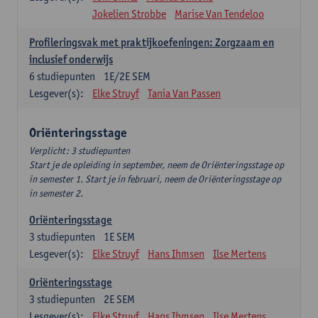
Jokelien Strobbe
Marise Van Tendeloo
Profileringsvak met praktijkoefeningen: Zorgzaam en
inclusief onderwijs
6
studiepunten
1E/2E SEM
Lesgever(s):
Elke Struyf
Tania Van Passen
Oriënteringsstage
Verplicht: 3 studiepunten
Start je de opleiding in september, neem de Oriënteringsstage op
in semester 1. Start je in februari, neem de Oriënteringsstage op
in semester 2.
Oriënteringsstage
3
studiepunten
1E SEM
Lesgever(s):
Elke Struyf
Hans Ihmsen
Ilse Mertens
Oriënteringsstage
3
studiepunten
2E SEM
Lesgever(s):
Elke Struyf
Hans Ihmsen
Ilse Mertens