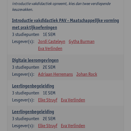
introductie vakdidactiek opneemt, kies dan twee verdiepende
keuzevakken.
Introductie vakdidactiek PAV - Maatschappelijke vorming
met praktijkoefeningen
3
studiepunten
1E SEM
Lesgever(s):
Jordi Casteleyn
Gytha Burman
Eva Verlinden
Digitale leeromgevingen
3
studiepunten
2E SEM
Lesgever(s):
Adriaan Herremans
Johan Rock
Leerlingenbegeleiding
3
studiepunten
1E SEM
Lesgever(s):
Elke Struyf
Eva Verlinden
Leerlingenbegeleiding
3
studiepunten
2E SEM
Lesgever(s):
Elke Struyf
Eva Verlinden