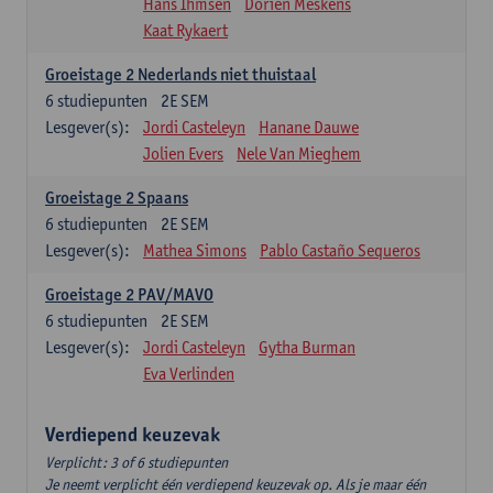
Hans Ihmsen
Dorien Meskens
Kaat Rykaert
Groeistage 2 Nederlands niet thuistaal
6
studiepunten
2E SEM
Lesgever(s):
Jordi Casteleyn
Hanane Dauwe
Jolien Evers
Nele Van Mieghem
Groeistage 2 Spaans
6
studiepunten
2E SEM
Lesgever(s):
Mathea Simons
Pablo Castaño Sequeros
Groeistage 2 PAV/MAVO
6
studiepunten
2E SEM
Lesgever(s):
Jordi Casteleyn
Gytha Burman
Eva Verlinden
Verdiepend keuzevak
Verplicht: 3 of 6 studiepunten
Je neemt verplicht één verdiepend keuzevak op. Als je maar één