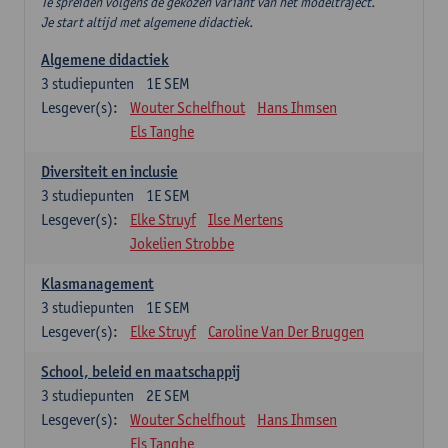
Te spreiden volgens de gekozen variant van het modeltraject.
Je start altijd met algemene didactiek.
Algemene didactiek
3
studiepunten
1E SEM
Lesgever(s):
Wouter Schelfhout
Hans Ihmsen
Els Tanghe
Diversiteit en inclusie
3
studiepunten
1E SEM
Lesgever(s):
Elke Struyf
Ilse Mertens
Jokelien Strobbe
Klasmanagement
3
studiepunten
1E SEM
Lesgever(s):
Elke Struyf
Caroline Van Der Bruggen
School, beleid en maatschappij
3
studiepunten
2E SEM
Lesgever(s):
Wouter Schelfhout
Hans Ihmsen
Els Tanghe