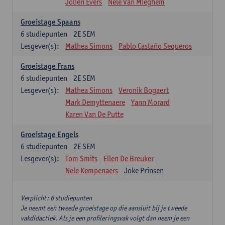
Jolien Evers
Nele Van Mieghem
Groeistage Spaans
6
studiepunten
2E SEM
Lesgever(s):
Mathea Simons
Pablo Castaño Sequeros
Groeistage Frans
6
studiepunten
2E SEM
Lesgever(s):
Mathea Simons
Veronik Bogaert
Mark Demyttenaere
Yann Morard
Karen Van De Putte
Groeistage Engels
6
studiepunten
2E SEM
Lesgever(s):
Tom Smits
Ellen De Breuker
Nele Kempenaers
Joke Prinsen
Verplicht: 6 studiepunten
Je neemt een tweede groeistage op die aansluit bij je tweede
vakdidactiek. Als je een profileringsvak volgt dan neem je een