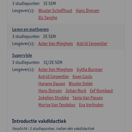
3
studiepunten
1E SEM
Lesgever(s):
Wouter Schelfhout
Hans Ihmsen
Els Tanghe
Leren en motiveren
3
studiepunten
2E SEM
Lesgever(s):
Aster Van Mieghem
Astrid Cerpentier
Supervisie
3
studiepunten
1E/2E SEM
Lesgever(s):
Aster Van Mieghem
Gytha Burman
Astrid Cerpentier
Koen Cools
Hanane Dauwe
Wouter Delée
Hans Ihmsen
Johan Rock
Eef Rombaut
Jokelien Strobbe
Tania Van Passen
Marise Van Tendeloo
Eva Verlinden
Introductie vakdidactiek
Verplicht: 3 studiepunten, indien één vakdidactiek