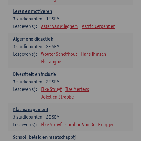
Leren en motiveren
3
studiepunten
1E SEM
Lesgever(s):
Aster Van Mieghem
Astrid Cerpentier
Algemene didactiek
3
studiepunten
2E SEM
Lesgever(s):
Wouter Schelfhout
Hans Ihmsen
Els Tanghe
Diversiteit en inclusie
3
studiepunten
2E SEM
Lesgever(s):
Elke Struyf
Ilse Mertens
Jokelien Strobbe
Klasmanagement
3
studiepunten
2E SEM
Lesgever(s):
Elke Struyf
Caroline Van Der Bruggen
School, beleid en maatschappij