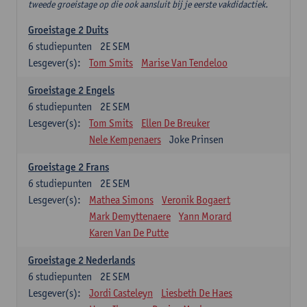
tweede groeistage op die ook aansluit bij je eerste vakdidactiek.
Groeistage 2 Duits
6
studiepunten
2E SEM
Lesgever(s):
Tom Smits
Marise Van Tendeloo
Groeistage 2 Engels
6
studiepunten
2E SEM
Lesgever(s):
Tom Smits
Ellen De Breuker
Nele Kempenaers
Joke Prinsen
Groeistage 2 Frans
6
studiepunten
2E SEM
Lesgever(s):
Mathea Simons
Veronik Bogaert
Mark Demyttenaere
Yann Morard
Karen Van De Putte
Groeistage 2 Nederlands
6
studiepunten
2E SEM
Lesgever(s):
Jordi Casteleyn
Liesbeth De Haes