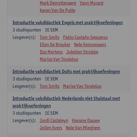
Mark Demyttenaere
Yann Morard
Karen Van De Putte
Introductie vakdidactiek Engels met praktijkoefeningen
3
studiepunten
1E SEM
Lesgever(s):
Tom Smits
Pablo Castaño Sequeros
Ellen De Breuker
Nele Kempenaers
Ilse Mertens
Jokelien Strobbe
Marise Van Tendeloo
Introductie vakdidactiek Duits met praktijkoefeningen
3
studiepunten
1E SEM
Lesgever(s):
Tom Smits
Marise Van Tendeloo
Introductie vakdidactiek Nederlands niet thuistaal met
praktijkoefeningen
3
studiepunten
1E SEM
Lesgever(s):
Jordi Casteleyn
Hanane Dauwe
Jolien Evers
Nele Van Mieghem