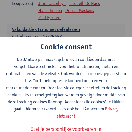
Lesgever(s):
Jordi Casteleyn
Liesbeth De Haes
Hans Ihmsen
Dorien Meskens
Kaat Rykaert
Vakdidactiek Frans met oefenlessen
6
studiepunten
1E/2E SEM
Lesgever(s):
Mathea Simons
Veronik Bogaert
Cookie consent
Mark Demyttenaere
Yann Morard
Karen Van De Putte
De UAntwerpen maakt gebruik van cookies en daarmee
vergelijkbare technieken voor het functioneren, meten en
Vakdidactiek Engels met oefenlessen
optimaliseren van de website. Ook worden er cookies geplaatst om
6
studiepunten
1E/2E SEM
b.v. YouTubefilmpjes te kunnen tonen en voor
Lesgever(s):
Tom Smits
Ellen De Breuker
marketingdoeleinden. Deze laatste categorie betreffen de tracking
Nele Kempenaers
Joke Prinsen
cookies. Uw internetgedrag kan worden gevolgd door middel van
deze tracking cookies Door op 'Accepteer alle cookies' te klikken
Vakdidactiek Duits met oefenlessen
gaat u hiermee akkoord. Lees ook het UAntwerpen
Privacy
6
studiepunten
1E/2E SEM
statement
Lesgever(s):
Tom Smits
Marise Van Tendeloo
Vakdidactiek Nederlands niet-thuistaal met oefenlessen
Stel je persoonlijke voorkeuren in