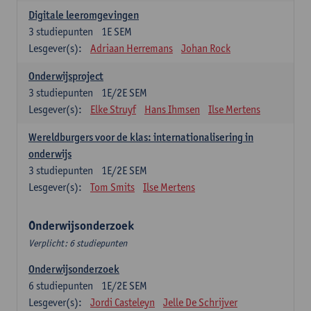
Digitale leeromgevingen
3
studiepunten
1E SEM
Lesgever(s):
Adriaan Herremans
Johan Rock
Onderwijsproject
3
studiepunten
1E/2E SEM
Lesgever(s):
Elke Struyf
Hans Ihmsen
Ilse Mertens
Wereldburgers voor de klas: internationalisering in
onderwijs
3
studiepunten
1E/2E SEM
Lesgever(s):
Tom Smits
Ilse Mertens
Onderwijsonderzoek
Verplicht: 6 studiepunten
Onderwijsonderzoek
6
studiepunten
1E/2E SEM
Lesgever(s):
Jordi Casteleyn
Jelle De Schrijver