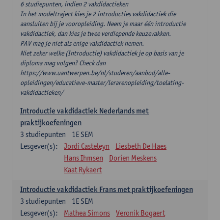
6 studiepunten, indien 2 vakdidactieken
In het modeltraject kies je 2 introducties vakdidactiek die
aansluiten bij je vooropleiding. Neem je maar één introductie
vakdidactiek, dan kies je twee verdiepende keuzevakken.
PAV mag je niet als enige vakdidactiek nemen.
Niet zeker welke (Introductie) vakdidactiek je op basis van je
diploma mag volgen? Check dan
https://www.uantwerpen.be/nl/studeren/aanbod/alle-
opleidingen/educatieve-master/lerarenopleiding/toelating-
vakdidactieken/
Introductie vakdidactiek Nederlands met
praktijkoefeningen
3
studiepunten
1E SEM
Lesgever(s):
Jordi Casteleyn
Liesbeth De Haes
Hans Ihmsen
Dorien Meskens
Kaat Rykaert
Introductie vakdidactiek Frans met praktijkoefeningen
3
studiepunten
1E SEM
Lesgever(s):
Mathea Simons
Veronik Bogaert