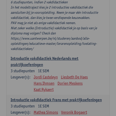
6 studiepunten, indien 2 vakdidactieken
In het modeltraject kies je 2 introducties vakdidactiek die
aansluiten bij je vooropleiding. Neem je maar één introductie
vakdidactiek, dan kies je twee verdiepende keuzevakken.
PAV mag je niet als enige vakdidactiek nemen.
Niet zeker welke (Introductie) vakdidactiek je op basis van je
diploma mag volgen? Check dan
https://www.uantwerpen.be/nl/studeren/aanbod/alle-
opleidingen/educatieve-master/lerarenopleiding/toelating-
vakdidactieken/
Introductie vakdidactiek Nederlands met
praktijkoefeningen
3
studiepunten
1E SEM
Lesgever(s):
Jordi Casteleyn
Liesbeth De Haes
Hans Ihmsen
Dorien Meskens
Kaat Rykaert
Introductie vakdidactiek Frans met praktijkoefeningen
3
studiepunten
1E SEM
Lesgever(s):
Mathea Simons
Veronik Bogaert