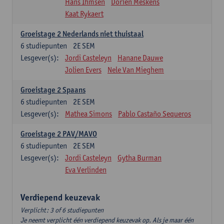
Hans Ihmsen
Dorien Meskens
Kaat Rykaert
Groeistage 2 Nederlands niet thuistaal
6
studiepunten
2E SEM
Lesgever(s):
Jordi Casteleyn
Hanane Dauwe
Jolien Evers
Nele Van Mieghem
Groeistage 2 Spaans
6
studiepunten
2E SEM
Lesgever(s):
Mathea Simons
Pablo Castaño Sequeros
Groeistage 2 PAV/MAVO
6
studiepunten
2E SEM
Lesgever(s):
Jordi Casteleyn
Gytha Burman
Eva Verlinden
Verdiepend keuzevak
Verplicht: 3 of 6 studiepunten
Je neemt verplicht één verdiepend keuzevak op. Als je maar één