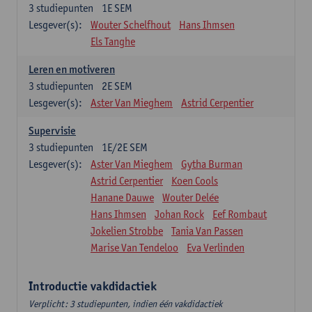
3
studiepunten
1E SEM
Lesgever(s):
Wouter Schelfhout
Hans Ihmsen
Els Tanghe
Leren en motiveren
3
studiepunten
2E SEM
Lesgever(s):
Aster Van Mieghem
Astrid Cerpentier
Supervisie
3
studiepunten
1E/2E SEM
Lesgever(s):
Aster Van Mieghem
Gytha Burman
Astrid Cerpentier
Koen Cools
Hanane Dauwe
Wouter Delée
Hans Ihmsen
Johan Rock
Eef Rombaut
Jokelien Strobbe
Tania Van Passen
Marise Van Tendeloo
Eva Verlinden
Introductie vakdidactiek
Verplicht: 3 studiepunten, indien één vakdidactiek