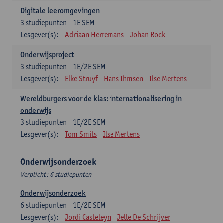
Digitale leeromgevingen
3
studiepunten
1E SEM
Lesgever(s):
Adriaan Herremans
Johan Rock
Onderwijsproject
3
studiepunten
1E/2E SEM
Lesgever(s):
Elke Struyf
Hans Ihmsen
Ilse Mertens
Wereldburgers voor de klas: internationalisering in
onderwijs
3
studiepunten
1E/2E SEM
Lesgever(s):
Tom Smits
Ilse Mertens
Onderwijsonderzoek
Verplicht: 6 studiepunten
Onderwijsonderzoek
6
studiepunten
1E/2E SEM
Lesgever(s):
Jordi Casteleyn
Jelle De Schrijver