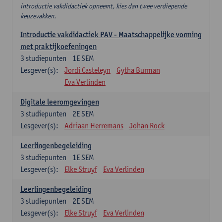
introductie vakdidactiek opneemt, kies dan twee verdiepende
keuzevakken.
Introductie vakdidactiek PAV - Maatschappelijke vorming
met praktijkoefeningen
3
studiepunten
1E SEM
Lesgever(s):
Jordi Casteleyn
Gytha Burman
Eva Verlinden
Digitale leeromgevingen
3
studiepunten
2E SEM
Lesgever(s):
Adriaan Herremans
Johan Rock
Leerlingenbegeleiding
3
studiepunten
1E SEM
Lesgever(s):
Elke Struyf
Eva Verlinden
Leerlingenbegeleiding
3
studiepunten
2E SEM
Lesgever(s):
Elke Struyf
Eva Verlinden