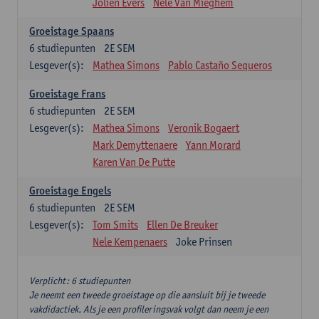
Jolien Evers
Nele Van Mieghem
Groeistage Spaans
6
studiepunten
2E SEM
Lesgever(s):
Mathea Simons
Pablo Castaño Sequeros
Groeistage Frans
6
studiepunten
2E SEM
Lesgever(s):
Mathea Simons
Veronik Bogaert
Mark Demyttenaere
Yann Morard
Karen Van De Putte
Groeistage Engels
6
studiepunten
2E SEM
Lesgever(s):
Tom Smits
Ellen De Breuker
Nele Kempenaers
Joke Prinsen
Verplicht: 6 studiepunten
Je neemt een tweede groeistage op die aansluit bij je tweede
vakdidactiek. Als je een profileringsvak volgt dan neem je een