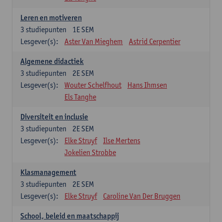
Leren en motiveren
3
studiepunten
1E SEM
Lesgever(s):
Aster Van Mieghem
Astrid Cerpentier
Algemene didactiek
3
studiepunten
2E SEM
Lesgever(s):
Wouter Schelfhout
Hans Ihmsen
Els Tanghe
Diversiteit en inclusie
3
studiepunten
2E SEM
Lesgever(s):
Elke Struyf
Ilse Mertens
Jokelien Strobbe
Klasmanagement
3
studiepunten
2E SEM
Lesgever(s):
Elke Struyf
Caroline Van Der Bruggen
School, beleid en maatschappij