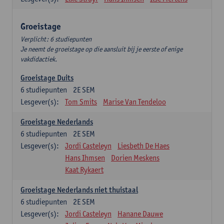
Groeistage
Verplicht: 6 studiepunten
Je neemt de groeistage op die aansluit bij je eerste of enige
vakdidactiek.
Groeistage Duits
6
studiepunten
2E SEM
Lesgever(s):
Tom Smits
Marise Van Tendeloo
Groeistage Nederlands
6
studiepunten
2E SEM
Lesgever(s):
Jordi Casteleyn
Liesbeth De Haes
Hans Ihmsen
Dorien Meskens
Kaat Rykaert
Groeistage Nederlands niet thuistaal
6
studiepunten
2E SEM
Lesgever(s):
Jordi Casteleyn
Hanane Dauwe