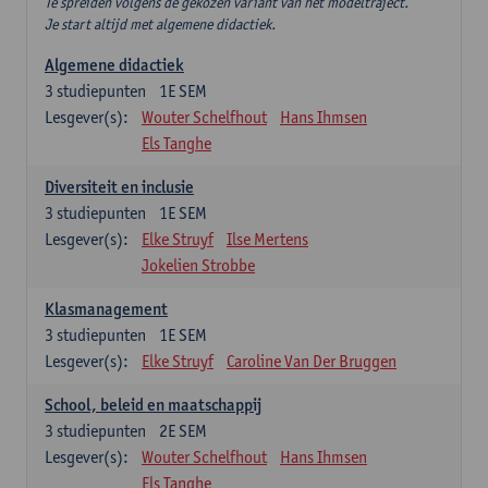
Te spreiden volgens de gekozen variant van het modeltraject.
Je start altijd met algemene didactiek.
Algemene didactiek
3
studiepunten
1E SEM
Lesgever(s):
Wouter Schelfhout
Hans Ihmsen
Els Tanghe
Diversiteit en inclusie
3
studiepunten
1E SEM
Lesgever(s):
Elke Struyf
Ilse Mertens
Jokelien Strobbe
Klasmanagement
3
studiepunten
1E SEM
Lesgever(s):
Elke Struyf
Caroline Van Der Bruggen
School, beleid en maatschappij
3
studiepunten
2E SEM
Lesgever(s):
Wouter Schelfhout
Hans Ihmsen
Els Tanghe