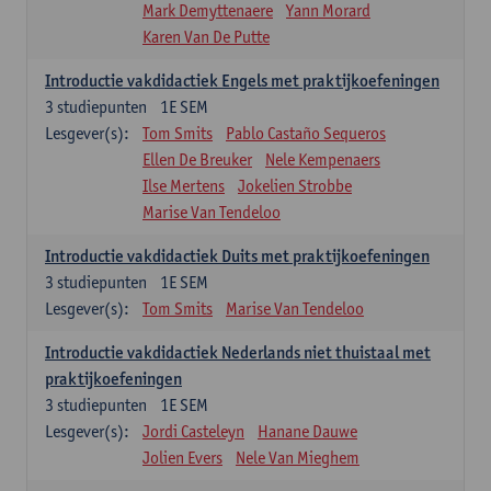
Mark Demyttenaere
Yann Morard
Karen Van De Putte
Introductie vakdidactiek Engels met praktijkoefeningen
3
studiepunten
1E SEM
Lesgever(s):
Tom Smits
Pablo Castaño Sequeros
Ellen De Breuker
Nele Kempenaers
Ilse Mertens
Jokelien Strobbe
Marise Van Tendeloo
Introductie vakdidactiek Duits met praktijkoefeningen
3
studiepunten
1E SEM
Lesgever(s):
Tom Smits
Marise Van Tendeloo
Introductie vakdidactiek Nederlands niet thuistaal met
praktijkoefeningen
3
studiepunten
1E SEM
Lesgever(s):
Jordi Casteleyn
Hanane Dauwe
Jolien Evers
Nele Van Mieghem