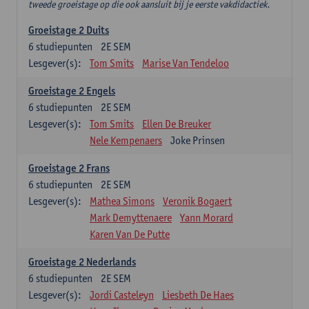
tweede groeistage op die ook aansluit bij je eerste vakdidactiek.
Groeistage 2 Duits
6
studiepunten
2E SEM
Lesgever(s):
Tom Smits
Marise Van Tendeloo
Groeistage 2 Engels
6
studiepunten
2E SEM
Lesgever(s):
Tom Smits
Ellen De Breuker
Nele Kempenaers
Joke Prinsen
Groeistage 2 Frans
6
studiepunten
2E SEM
Lesgever(s):
Mathea Simons
Veronik Bogaert
Mark Demyttenaere
Yann Morard
Karen Van De Putte
Groeistage 2 Nederlands
6
studiepunten
2E SEM
Lesgever(s):
Jordi Casteleyn
Liesbeth De Haes