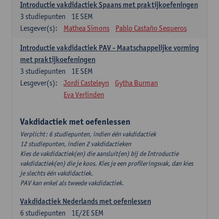
Introductie vakdidactiek Spaans met praktijkoefeningen
3
studiepunten
1E SEM
Lesgever(s):
Mathea Simons
Pablo Castaño Sequeros
Introductie vakdidactiek PAV - Maatschappelijke vorming
met praktijkoefeningen
3
studiepunten
1E SEM
Lesgever(s):
Jordi Casteleyn
Gytha Burman
Eva Verlinden
Vakdidactiek met oefenlessen
Verplicht: 6 studiepunten, indien één vakdidactiek
12 studiepunten, indien 2 vakdidactieken
Kies de vakdidactiek(en) die aansluit(en) bij de Introductie
vakdidactiek(en) die je koos. Kies je een profileringsvak, dan kies
je slechts één vakdidactiek.
PAV kan enkel als tweede vakdidactiek.
Vakdidactiek Nederlands met oefenlessen
6
studiepunten
1E/2E SEM