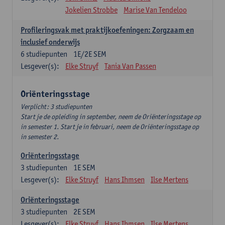
Jokelien Strobbe
Marise Van Tendeloo
Profileringsvak met praktijkoefeningen: Zorgzaam en
inclusief onderwijs
6
studiepunten
1E/2E SEM
Lesgever(s):
Elke Struyf
Tania Van Passen
Oriënteringsstage
Verplicht: 3 studiepunten
Start je de opleiding in september, neem de Oriënteringsstage op
in semester 1. Start je in februari, neem de Oriënteringsstage op
in semester 2.
Oriënteringsstage
3
studiepunten
1E SEM
Lesgever(s):
Elke Struyf
Hans Ihmsen
Ilse Mertens
Oriënteringsstage
3
studiepunten
2E SEM
Lesgever(s):
Elke Struyf
Hans Ihmsen
Ilse Mertens