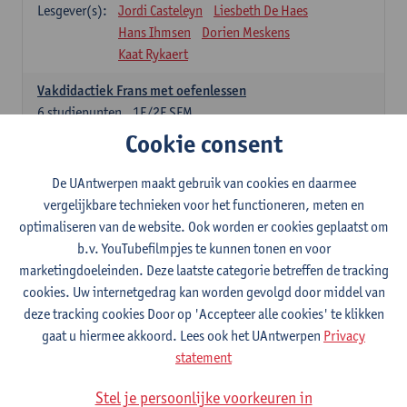
Lesgever(s):
Jordi Casteleyn
Liesbeth De Haes
Hans Ihmsen
Dorien Meskens
Kaat Rykaert
Vakdidactiek Frans met oefenlessen
6
studiepunten
1E/2E SEM
Lesgever(s):
Mathea Simons
Veronik Bogaert
Cookie consent
Mark Demyttenaere
Yann Morard
Karen Van De Putte
De UAntwerpen maakt gebruik van cookies en daarmee
vergelijkbare technieken voor het functioneren, meten en
Vakdidactiek Engels met oefenlessen
optimaliseren van de website. Ook worden er cookies geplaatst om
6
studiepunten
1E/2E SEM
b.v. YouTubefilmpjes te kunnen tonen en voor
Lesgever(s):
Tom Smits
Ellen De Breuker
marketingdoeleinden. Deze laatste categorie betreffen de tracking
Nele Kempenaers
Joke Prinsen
cookies. Uw internetgedrag kan worden gevolgd door middel van
deze tracking cookies Door op 'Accepteer alle cookies' te klikken
Vakdidactiek Duits met oefenlessen
gaat u hiermee akkoord. Lees ook het UAntwerpen
Privacy
6
studiepunten
1E/2E SEM
statement
Lesgever(s):
Tom Smits
Marise Van Tendeloo
Vakdidactiek Nederlands niet-thuistaal met oefenlessen
Stel je persoonlijke voorkeuren in