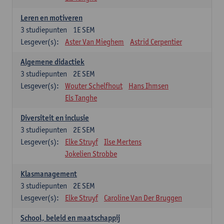
Leren en motiveren
3
studiepunten
1E SEM
Lesgever(s):
Aster Van Mieghem
Astrid Cerpentier
Algemene didactiek
3
studiepunten
2E SEM
Lesgever(s):
Wouter Schelfhout
Hans Ihmsen
Els Tanghe
Diversiteit en inclusie
3
studiepunten
2E SEM
Lesgever(s):
Elke Struyf
Ilse Mertens
Jokelien Strobbe
Klasmanagement
3
studiepunten
2E SEM
Lesgever(s):
Elke Struyf
Caroline Van Der Bruggen
School, beleid en maatschappij