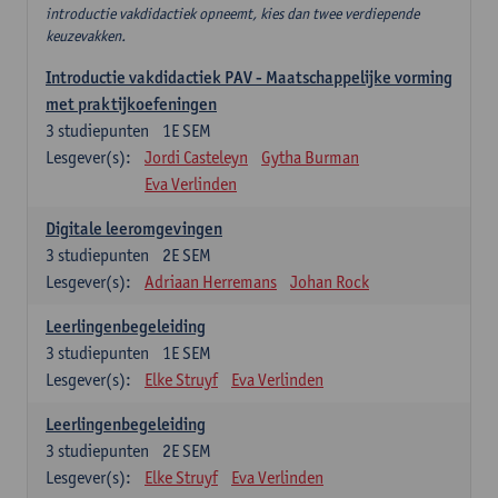
introductie vakdidactiek opneemt, kies dan twee verdiepende
keuzevakken.
Introductie vakdidactiek PAV - Maatschappelijke vorming
met praktijkoefeningen
3
studiepunten
1E SEM
Lesgever(s):
Jordi Casteleyn
Gytha Burman
Eva Verlinden
Digitale leeromgevingen
3
studiepunten
2E SEM
Lesgever(s):
Adriaan Herremans
Johan Rock
Leerlingenbegeleiding
3
studiepunten
1E SEM
Lesgever(s):
Elke Struyf
Eva Verlinden
Leerlingenbegeleiding
3
studiepunten
2E SEM
Lesgever(s):
Elke Struyf
Eva Verlinden