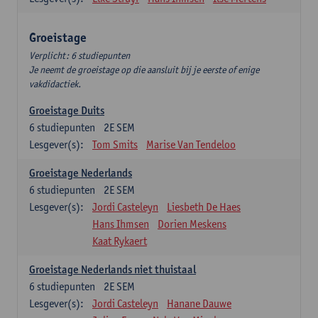
Groeistage
Verplicht: 6 studiepunten
Je neemt de groeistage op die aansluit bij je eerste of enige
vakdidactiek.
Groeistage Duits
6
studiepunten
2E SEM
Lesgever(s):
Tom Smits
Marise Van Tendeloo
Groeistage Nederlands
6
studiepunten
2E SEM
Lesgever(s):
Jordi Casteleyn
Liesbeth De Haes
Hans Ihmsen
Dorien Meskens
Kaat Rykaert
Groeistage Nederlands niet thuistaal
6
studiepunten
2E SEM
Lesgever(s):
Jordi Casteleyn
Hanane Dauwe