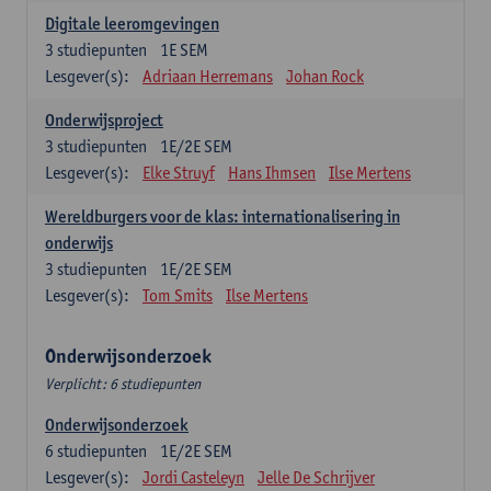
Digitale leeromgevingen
3
studiepunten
1E SEM
Lesgever(s):
Adriaan Herremans
Johan Rock
Onderwijsproject
3
studiepunten
1E/2E SEM
Lesgever(s):
Elke Struyf
Hans Ihmsen
Ilse Mertens
Wereldburgers voor de klas: internationalisering in
onderwijs
3
studiepunten
1E/2E SEM
Lesgever(s):
Tom Smits
Ilse Mertens
Onderwijsonderzoek
Verplicht: 6 studiepunten
Onderwijsonderzoek
6
studiepunten
1E/2E SEM
Lesgever(s):
Jordi Casteleyn
Jelle De Schrijver