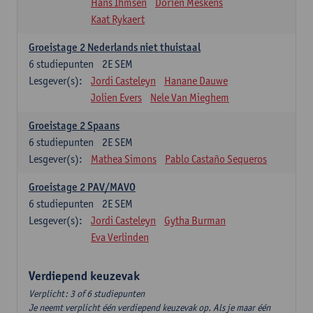
Hans Ihmsen
Dorien Meskens
Kaat Rykaert
Groeistage 2 Nederlands niet thuistaal
6
studiepunten
2E SEM
Lesgever(s):
Jordi Casteleyn
Hanane Dauwe
Jolien Evers
Nele Van Mieghem
Groeistage 2 Spaans
6
studiepunten
2E SEM
Lesgever(s):
Mathea Simons
Pablo Castaño Sequeros
Groeistage 2 PAV/MAVO
6
studiepunten
2E SEM
Lesgever(s):
Jordi Casteleyn
Gytha Burman
Eva Verlinden
Verdiepend keuzevak
Verplicht: 3 of 6 studiepunten
Je neemt verplicht één verdiepend keuzevak op. Als je maar één