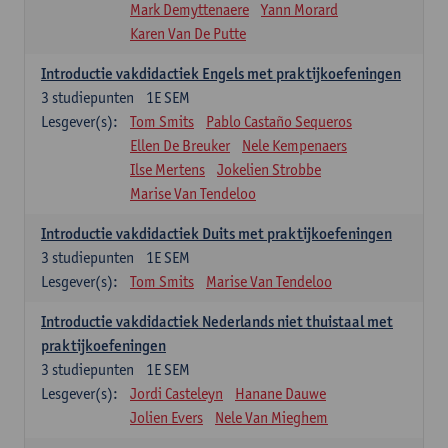
Mark Demyttenaere
Yann Morard
Karen Van De Putte
Introductie vakdidactiek Engels met praktijkoefeningen
3
studiepunten
1E SEM
Lesgever(s):
Tom Smits
Pablo Castaño Sequeros
Ellen De Breuker
Nele Kempenaers
Ilse Mertens
Jokelien Strobbe
Marise Van Tendeloo
Introductie vakdidactiek Duits met praktijkoefeningen
3
studiepunten
1E SEM
Lesgever(s):
Tom Smits
Marise Van Tendeloo
Introductie vakdidactiek Nederlands niet thuistaal met
praktijkoefeningen
3
studiepunten
1E SEM
Lesgever(s):
Jordi Casteleyn
Hanane Dauwe
Jolien Evers
Nele Van Mieghem