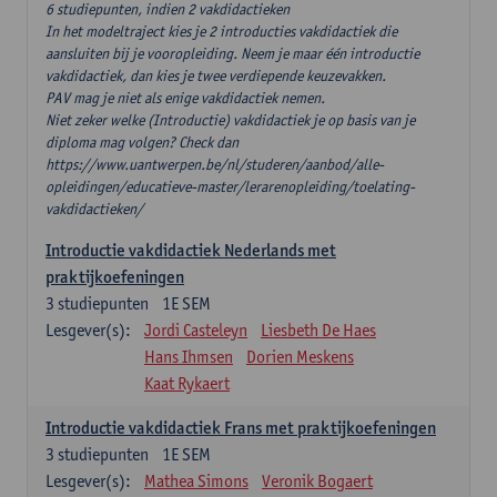
6 studiepunten, indien 2 vakdidactieken
In het modeltraject kies je 2 introducties vakdidactiek die
aansluiten bij je vooropleiding. Neem je maar één introductie
vakdidactiek, dan kies je twee verdiepende keuzevakken.
PAV mag je niet als enige vakdidactiek nemen.
Niet zeker welke (Introductie) vakdidactiek je op basis van je
diploma mag volgen? Check dan
https://www.uantwerpen.be/nl/studeren/aanbod/alle-
opleidingen/educatieve-master/lerarenopleiding/toelating-
vakdidactieken/
Introductie vakdidactiek Nederlands met
praktijkoefeningen
3
studiepunten
1E SEM
Lesgever(s):
Jordi Casteleyn
Liesbeth De Haes
Hans Ihmsen
Dorien Meskens
Kaat Rykaert
Introductie vakdidactiek Frans met praktijkoefeningen
3
studiepunten
1E SEM
Lesgever(s):
Mathea Simons
Veronik Bogaert