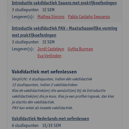
Introductie vakdidactiek Spaans met praktijkoefeningen
3
studiepunten
1E SEM
Lesgever(s):
Mathea Simons
Pablo Castaño Sequeros
Introductie vakdidactiek PAV - Maatschappelijke vorming
met praktijkoefeningen
3
studiepunten
1E SEM
Lesgever(s):
Jordi Casteleyn
Gytha Burman
Eva Verlinden
Vakdidactiek met oefenlessen
Verplicht: 6 studiepunten, indien één vakdidactiek
12 studiepunten, indien 2 vakdidactieken
Kies de vakdidactiek(en) die aansluit(en) bij de Introductie
vakdidactiek(en) die je koos. Kies je een profileringsvak, dan kies
je slechts één vakdidactiek.
PAV kan enkel als tweede vakdidactiek.
Vakdidactiek Nederlands met oefenlessen
6
studiepunten
1E/2E SEM