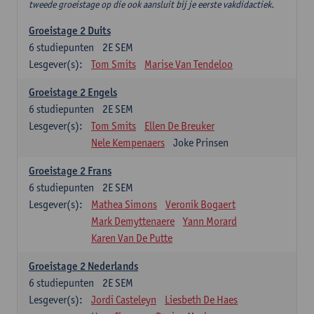
tweede groeistage op die ook aansluit bij je eerste vakdidactiek.
Groeistage 2 Duits
6
studiepunten
2E SEM
Lesgever(s):
Tom Smits
Marise Van Tendeloo
Groeistage 2 Engels
6
studiepunten
2E SEM
Lesgever(s):
Tom Smits
Ellen De Breuker
Nele Kempenaers
Joke Prinsen
Groeistage 2 Frans
6
studiepunten
2E SEM
Lesgever(s):
Mathea Simons
Veronik Bogaert
Mark Demyttenaere
Yann Morard
Karen Van De Putte
Groeistage 2 Nederlands
6
studiepunten
2E SEM
Lesgever(s):
Jordi Casteleyn
Liesbeth De Haes