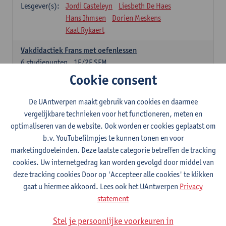
Lesgever(s):
Jordi Casteleyn
Liesbeth De Haes
Hans Ihmsen
Dorien Meskens
Kaat Rykaert
Vakdidactiek Frans met oefenlessen
6
studiepunten
1E/2E SEM
Lesgever(s):
Mathea Simons
Veronik Bogaert
Cookie consent
Mark Demyttenaere
Yann Morard
Karen Van De Putte
De UAntwerpen maakt gebruik van cookies en daarmee
vergelijkbare technieken voor het functioneren, meten en
Vakdidactiek Engels met oefenlessen
optimaliseren van de website. Ook worden er cookies geplaatst om
6
studiepunten
1E/2E SEM
b.v. YouTubefilmpjes te kunnen tonen en voor
Lesgever(s):
Tom Smits
Ellen De Breuker
marketingdoeleinden. Deze laatste categorie betreffen de tracking
Nele Kempenaers
Joke Prinsen
cookies. Uw internetgedrag kan worden gevolgd door middel van
deze tracking cookies Door op 'Accepteer alle cookies' te klikken
Vakdidactiek Duits met oefenlessen
gaat u hiermee akkoord. Lees ook het UAntwerpen
Privacy
6
studiepunten
1E/2E SEM
statement
Lesgever(s):
Tom Smits
Marise Van Tendeloo
Vakdidactiek Nederlands niet-thuistaal met oefenlessen
Stel je persoonlijke voorkeuren in