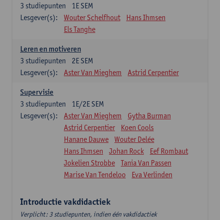
3
studiepunten
1E SEM
Lesgever(s):
Wouter Schelfhout
Hans Ihmsen
Els Tanghe
Leren en motiveren
3
studiepunten
2E SEM
Lesgever(s):
Aster Van Mieghem
Astrid Cerpentier
Supervisie
3
studiepunten
1E/2E SEM
Lesgever(s):
Aster Van Mieghem
Gytha Burman
Astrid Cerpentier
Koen Cools
Hanane Dauwe
Wouter Delée
Hans Ihmsen
Johan Rock
Eef Rombaut
Jokelien Strobbe
Tania Van Passen
Marise Van Tendeloo
Eva Verlinden
Introductie vakdidactiek
Verplicht: 3 studiepunten, indien één vakdidactiek