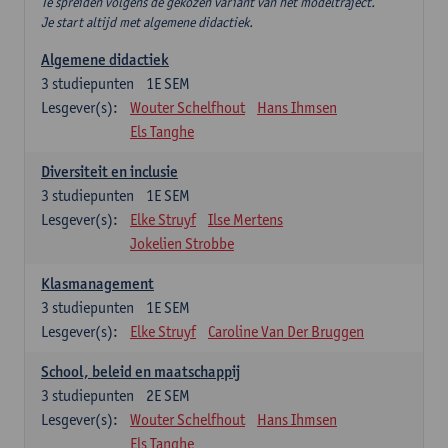
Te spreiden volgens de gekozen variant van het modeltraject.
Je start altijd met algemene didactiek.
Algemene didactiek
3
studiepunten
1E SEM
Lesgever(s):
Wouter Schelfhout
Hans Ihmsen
Els Tanghe
Diversiteit en inclusie
3
studiepunten
1E SEM
Lesgever(s):
Elke Struyf
Ilse Mertens
Jokelien Strobbe
Klasmanagement
3
studiepunten
1E SEM
Lesgever(s):
Elke Struyf
Caroline Van Der Bruggen
School, beleid en maatschappij
3
studiepunten
2E SEM
Lesgever(s):
Wouter Schelfhout
Hans Ihmsen
Els Tanghe