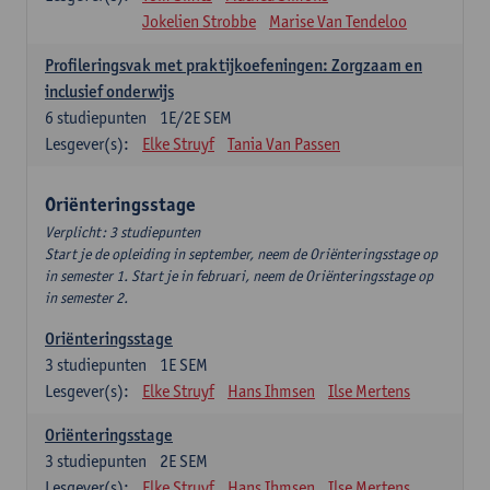
Jokelien Strobbe
Marise Van Tendeloo
Profileringsvak met praktijkoefeningen: Zorgzaam en
inclusief onderwijs
6
studiepunten
1E/2E SEM
Lesgever(s):
Elke Struyf
Tania Van Passen
Oriënteringsstage
Verplicht: 3 studiepunten
Start je de opleiding in september, neem de Oriënteringsstage op
in semester 1. Start je in februari, neem de Oriënteringsstage op
in semester 2.
Oriënteringsstage
3
studiepunten
1E SEM
Lesgever(s):
Elke Struyf
Hans Ihmsen
Ilse Mertens
Oriënteringsstage
3
studiepunten
2E SEM
Lesgever(s):
Elke Struyf
Hans Ihmsen
Ilse Mertens