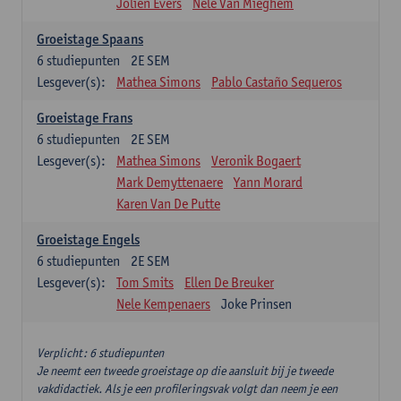
Jolien Evers
Nele Van Mieghem
Groeistage Spaans
6
studiepunten
2E SEM
Lesgever(s):
Mathea Simons
Pablo Castaño Sequeros
Groeistage Frans
6
studiepunten
2E SEM
Lesgever(s):
Mathea Simons
Veronik Bogaert
Mark Demyttenaere
Yann Morard
Karen Van De Putte
Groeistage Engels
6
studiepunten
2E SEM
Lesgever(s):
Tom Smits
Ellen De Breuker
Nele Kempenaers
Joke Prinsen
Verplicht: 6 studiepunten
Je neemt een tweede groeistage op die aansluit bij je tweede
vakdidactiek. Als je een profileringsvak volgt dan neem je een