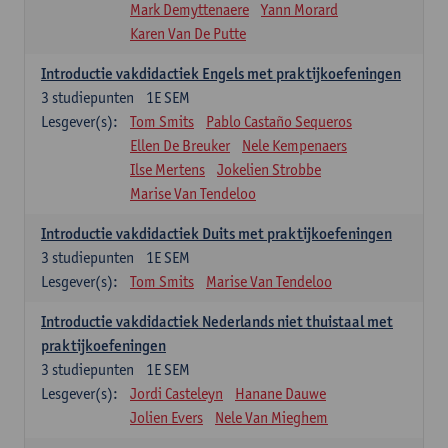
Mark Demyttenaere
Yann Morard
Karen Van De Putte
Introductie vakdidactiek Engels met praktijkoefeningen
3
studiepunten
1E SEM
Lesgever(s):
Tom Smits
Pablo Castaño Sequeros
Ellen De Breuker
Nele Kempenaers
Ilse Mertens
Jokelien Strobbe
Marise Van Tendeloo
Introductie vakdidactiek Duits met praktijkoefeningen
3
studiepunten
1E SEM
Lesgever(s):
Tom Smits
Marise Van Tendeloo
Introductie vakdidactiek Nederlands niet thuistaal met
praktijkoefeningen
3
studiepunten
1E SEM
Lesgever(s):
Jordi Casteleyn
Hanane Dauwe
Jolien Evers
Nele Van Mieghem