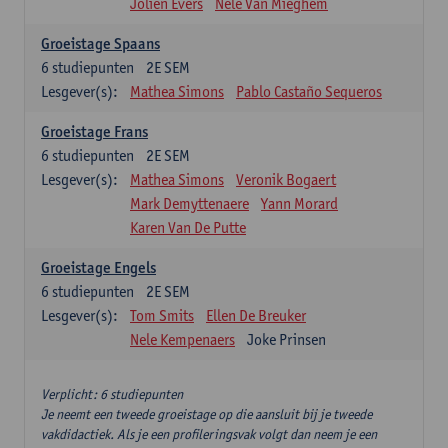
Jolien Evers
Nele Van Mieghem
Groeistage Spaans
6
studiepunten
2E SEM
Lesgever(s):
Mathea Simons
Pablo Castaño Sequeros
Groeistage Frans
6
studiepunten
2E SEM
Lesgever(s):
Mathea Simons
Veronik Bogaert
Mark Demyttenaere
Yann Morard
Karen Van De Putte
Groeistage Engels
6
studiepunten
2E SEM
Lesgever(s):
Tom Smits
Ellen De Breuker
Nele Kempenaers
Joke Prinsen
Verplicht: 6 studiepunten
Je neemt een tweede groeistage op die aansluit bij je tweede
vakdidactiek. Als je een profileringsvak volgt dan neem je een