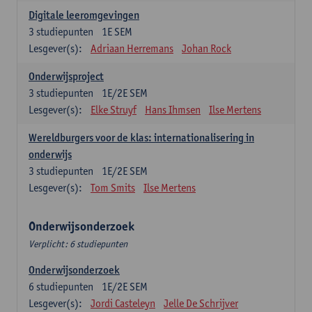
Digitale leeromgevingen
3
studiepunten
1E SEM
Lesgever(s):
Adriaan Herremans
Johan Rock
Onderwijsproject
3
studiepunten
1E/2E SEM
Lesgever(s):
Elke Struyf
Hans Ihmsen
Ilse Mertens
Wereldburgers voor de klas: internationalisering in
onderwijs
3
studiepunten
1E/2E SEM
Lesgever(s):
Tom Smits
Ilse Mertens
Onderwijsonderzoek
Verplicht: 6 studiepunten
Onderwijsonderzoek
6
studiepunten
1E/2E SEM
Lesgever(s):
Jordi Casteleyn
Jelle De Schrijver