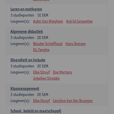
Leren en motiveren
3
studiepunten
1E SEM
Lesgever(s):
Aster Van Mieghem
Astrid Cerpentier
Algemene didactiek
3
studiepunten
2E SEM
Lesgever(s):
Wouter Schelfhout
Hans Ihmsen
Els Tanghe
Diversiteit en inclusie
3
studiepunten
2E SEM
Lesgever(s):
Elke Struyf
Ilse Mertens
Jokelien Strobbe
Klasmanagement
3
studiepunten
2E SEM
Lesgever(s):
Elke Struyf
Caroline Van Der Bruggen
School, beleid en maatschappij