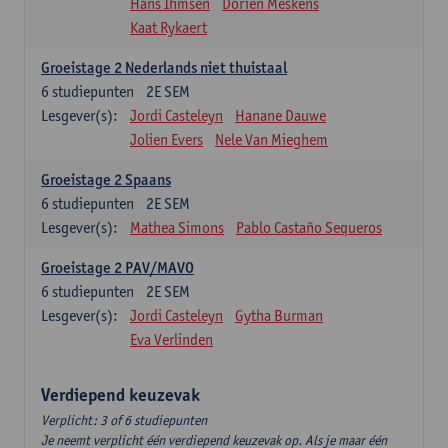
Hans Ihmsen
Dorien Meskens
Kaat Rykaert
Groeistage 2 Nederlands niet thuistaal
6
studiepunten
2E SEM
Lesgever(s):
Jordi Casteleyn
Hanane Dauwe
Jolien Evers
Nele Van Mieghem
Groeistage 2 Spaans
6
studiepunten
2E SEM
Lesgever(s):
Mathea Simons
Pablo Castaño Sequeros
Groeistage 2 PAV/MAVO
6
studiepunten
2E SEM
Lesgever(s):
Jordi Casteleyn
Gytha Burman
Eva Verlinden
Verdiepend keuzevak
Verplicht: 3 of 6 studiepunten
Je neemt verplicht één verdiepend keuzevak op. Als je maar één