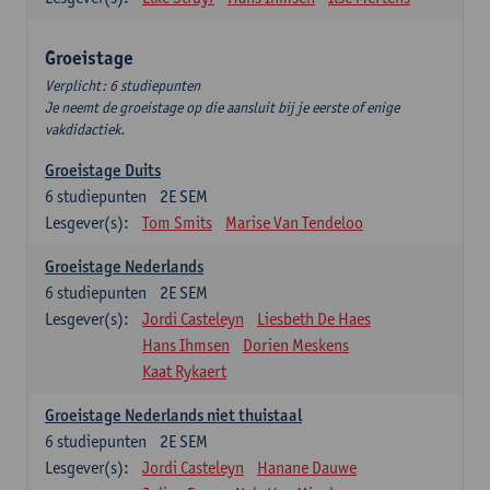
Groeistage
Verplicht: 6 studiepunten
Je neemt de groeistage op die aansluit bij je eerste of enige
vakdidactiek.
Groeistage Duits
6
studiepunten
2E SEM
Lesgever(s):
Tom Smits
Marise Van Tendeloo
Groeistage Nederlands
6
studiepunten
2E SEM
Lesgever(s):
Jordi Casteleyn
Liesbeth De Haes
Hans Ihmsen
Dorien Meskens
Kaat Rykaert
Groeistage Nederlands niet thuistaal
6
studiepunten
2E SEM
Lesgever(s):
Jordi Casteleyn
Hanane Dauwe