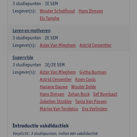
3
studiepunten
1E SEM
Lesgever(s):
Wouter Schelfhout
Hans Ihmsen
Els Tanghe
Leren en motiveren
3
studiepunten
2E SEM
Lesgever(s):
Aster Van Mieghem
Astrid Cerpentier
Supervisie
3
studiepunten
1E/2E SEM
Lesgever(s):
Aster Van Mieghem
Gytha Burman
Astrid Cerpentier
Koen Cools
Hanane Dauwe
Wouter Delée
Hans Ihmsen
Johan Rock
Eef Rombaut
Jokelien Strobbe
Tania Van Passen
Marise Van Tendeloo
Eva Verlinden
Introductie vakdidactiek
Verplicht: 3 studiepunten, indien één vakdidactiek