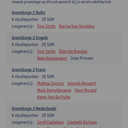
tweede groeistage op die ook aansluit bij je eerste vakdidactiek.
Groeistage 2 Duits
6
studiepunten
2E SEM
Lesgever(s):
Tom Smits
Marise Van Tendeloo
Groeistage 2 Engels
6
studiepunten
2E SEM
Lesgever(s):
Tom Smits
Ellen De Breuker
Nele Kempenaers
Joke Prinsen
Groeistage 2 Frans
6
studiepunten
2E SEM
Lesgever(s):
Mathea Simons
Veronik Bogaert
Mark Demyttenaere
Yann Morard
Karen Van De Putte
Groeistage 2 Nederlands
6
studiepunten
2E SEM
Lesgever(s):
Jordi Casteleyn
Liesbeth De Haes