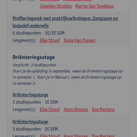
Jokelien Strobbe
Marise Van Tendeloo
Profileringsvak met praktijkoefeningen: Zorgzaam en
inclusief onderwijs
6
studiepunten
1E/2E SEM
Lesgever(s):
Elke Struyf
Tania Van Passen
Oriënteringsstage
Verplicht: 3 studiepunten
Start je de opleiding in september, neem de Oriënteringsstage op
in semester 1. Start je in februari, neem de Oriënteringsstage op
in semester 2.
Oriënteringsstage
3
studiepunten
1E SEM
Lesgever(s):
Elke Struyf
Hans Ihmsen
Ilse Mertens
Oriënteringsstage
3
studiepunten
2E SEM
Lesgever(s):
Elke Struyf
Hans Ihmsen
Ilse Mertens