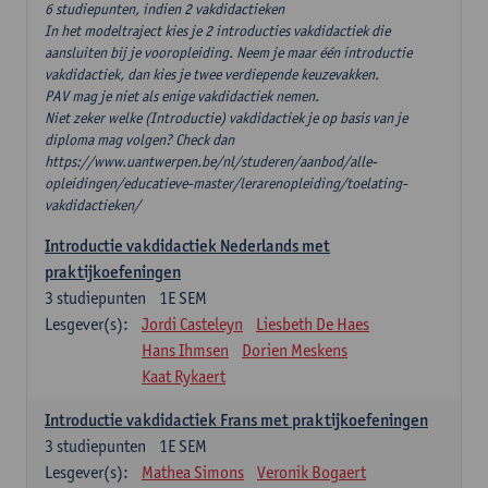
6 studiepunten, indien 2 vakdidactieken
In het modeltraject kies je 2 introducties vakdidactiek die
aansluiten bij je vooropleiding. Neem je maar één introductie
vakdidactiek, dan kies je twee verdiepende keuzevakken.
PAV mag je niet als enige vakdidactiek nemen.
Niet zeker welke (Introductie) vakdidactiek je op basis van je
diploma mag volgen? Check dan
https://www.uantwerpen.be/nl/studeren/aanbod/alle-
opleidingen/educatieve-master/lerarenopleiding/toelating-
vakdidactieken/
Introductie vakdidactiek Nederlands met
praktijkoefeningen
3
studiepunten
1E SEM
Lesgever(s):
Jordi Casteleyn
Liesbeth De Haes
Hans Ihmsen
Dorien Meskens
Kaat Rykaert
Introductie vakdidactiek Frans met praktijkoefeningen
3
studiepunten
1E SEM
Lesgever(s):
Mathea Simons
Veronik Bogaert