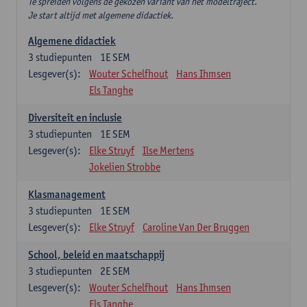
Te spreiden volgens de gekozen variant van het modeltraject.
Je start altijd met algemene didactiek.
Algemene didactiek
3
studiepunten
1E SEM
Lesgever(s):
Wouter Schelfhout
Hans Ihmsen
Els Tanghe
Diversiteit en inclusie
3
studiepunten
1E SEM
Lesgever(s):
Elke Struyf
Ilse Mertens
Jokelien Strobbe
Klasmanagement
3
studiepunten
1E SEM
Lesgever(s):
Elke Struyf
Caroline Van Der Bruggen
School, beleid en maatschappij
3
studiepunten
2E SEM
Lesgever(s):
Wouter Schelfhout
Hans Ihmsen
Els Tanghe