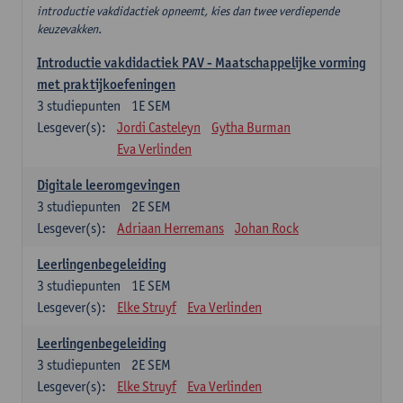
introductie vakdidactiek opneemt, kies dan twee verdiepende
keuzevakken.
Introductie vakdidactiek PAV - Maatschappelijke vorming
met praktijkoefeningen
3
studiepunten
1E SEM
Lesgever(s):
Jordi Casteleyn
Gytha Burman
Eva Verlinden
Digitale leeromgevingen
3
studiepunten
2E SEM
Lesgever(s):
Adriaan Herremans
Johan Rock
Leerlingenbegeleiding
3
studiepunten
1E SEM
Lesgever(s):
Elke Struyf
Eva Verlinden
Leerlingenbegeleiding
3
studiepunten
2E SEM
Lesgever(s):
Elke Struyf
Eva Verlinden