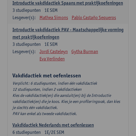
Introductie vakdidactiek Spaans met praktijkoefeningen
3
studiepunten
1E SEM
Lesgever(s):
Mathea Simons
Pablo Castaño Sequeros
Introductie vakdidactiek PAV - Maatschappelijke vorming
met praktijkoefeningen
3
studiepunten
1E SEM
Lesgever(s):
Jordi Casteleyn
Gytha Burman
Eva Verlinden
Vakdidactiek met oefenlessen
Verplicht: 6 studiepunten, indien één vakdidactiek
12 studiepunten, indien 2 vakdidactieken
Kies de vakdidactiek(en) die aansluit(en) bij de Introductie
vakdidactiek(en) die je koos. Kies je een profileringsvak, dan kies
je slechts één vakdidactiek.
PAV kan enkel als tweede vakdidactiek.
Vakdidactiek Nederlands met oefenlessen
6
studiepunten
1E/2E SEM