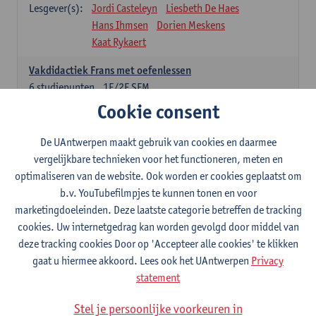
Lesgever(s):
Jordi Casteleyn
Liesbeth De Haes
Hans Ihmsen
Dorien Meskens
Kaat Rykaert
Vakdidactiek Frans met oefenlessen
6
studiepunten
1E/2E SEM
Lesgever(s):
Mathea Simons
Veronik Bogaert
Cookie consent
Mark Demyttenaere
Yann Morard
Karen Van De Putte
De UAntwerpen maakt gebruik van cookies en daarmee
vergelijkbare technieken voor het functioneren, meten en
Vakdidactiek Engels met oefenlessen
optimaliseren van de website. Ook worden er cookies geplaatst om
6
studiepunten
1E/2E SEM
b.v. YouTubefilmpjes te kunnen tonen en voor
Lesgever(s):
Tom Smits
Ellen De Breuker
marketingdoeleinden. Deze laatste categorie betreffen de tracking
Nele Kempenaers
Joke Prinsen
cookies. Uw internetgedrag kan worden gevolgd door middel van
deze tracking cookies Door op 'Accepteer alle cookies' te klikken
Vakdidactiek Duits met oefenlessen
gaat u hiermee akkoord. Lees ook het UAntwerpen
Privacy
6
studiepunten
1E/2E SEM
statement
Lesgever(s):
Tom Smits
Marise Van Tendeloo
Vakdidactiek Nederlands niet-thuistaal met oefenlessen
Stel je persoonlijke voorkeuren in