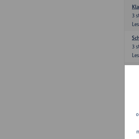
Kl
3
s
Les
Sch
3
s
Les
Ler
3
s
Les
Sup
3
s
o
Les
m