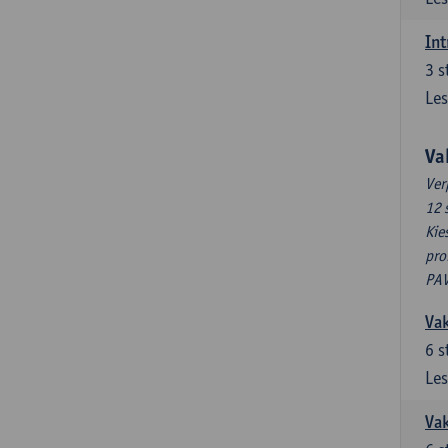
Int
3
s
Les
Va
Ver
12 
Kie
pro
PAV
Vak
6
s
Les
Vak