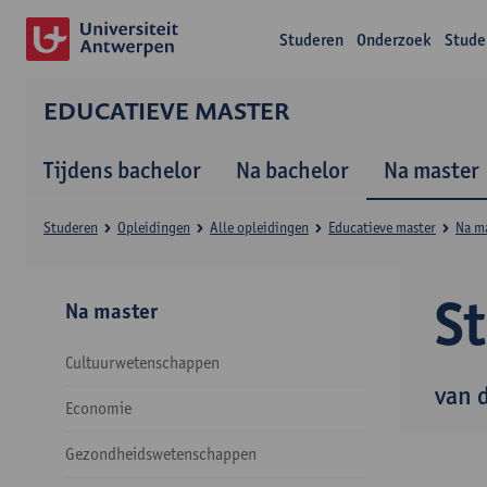
Studeren
Onderzoek
Stude
EDUCATIEVE MASTER
Tijdens bachelor
Na bachelor
Na master
Studeren
Opleidingen
Alle opleidingen
Educatieve master
Na m
S
Na master
Cultuurwetenschappen
van 
Economie
Gezondheidswetenschappen