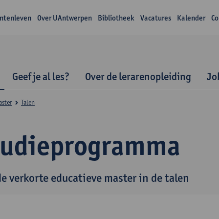
ntenleven
Over UAntwerpen
Bibliotheek
Vacatures
Kalender
Co
Geef je al les?
Over de lerarenopleiding
Jo
aster
Talen
tudieprogramma
de verkorte educatieve master in de talen