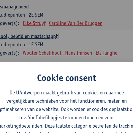
asmanagement
tudiepunten
2E SEM
gever(s):
Elke Struyf
Caroline Van Der Bruggen
ool, beleid en maatschappij
tudiepunten
1E SEM
gever(s):
Wouter Schelfhout
Hans Ihmsen
Els Tanghe
en en motiveren
tudiepunten
2E SEM
Cookie consent
gever(s):
Aster Van Mieghem
Astrid Cerpentier
De UAntwerpen maakt gebruik van cookies en daarmee
ervisie
vergelijkbare technieken voor het functioneren, meten en
tudiepunten
1E/2E SEM
ptimaliseren van de website. Ook worden er cookies geplaatst 
gever(s):
Aster Van Mieghem
Gytha Burman
Astrid Cerpenti
b.v. YouTubefilmpjes te kunnen tonen en voor
Hanane Dauwe
Wouter Delée
Hans Ihmsen
Johan 
arketingdoeleinden. Deze laatste categorie betreffen de tracki
Jokelien Strobbe
Tania Van Passen
Marise Van Ten