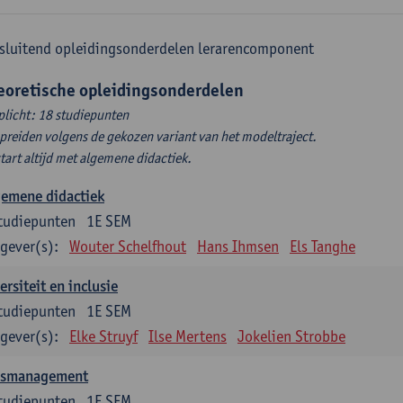
sluitend opleidingsonderdelen lerarencomponent
eoretische opleidingsonderdelen
plicht: 18 studiepunten
spreiden volgens de gekozen variant van het modeltraject.
start altijd met algemene didactiek.
gemene didactiek
tudiepunten
1E SEM
gever(s):
Wouter Schelfhout
Hans Ihmsen
Els Tanghe
ersiteit en inclusie
tudiepunten
1E SEM
gever(s):
Elke Struyf
Ilse Mertens
Jokelien Strobbe
asmanagement
tudiepunten
1E SEM