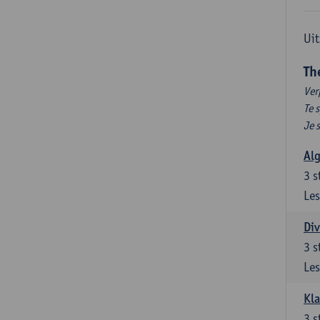
Uit
Th
Ver
Te 
Je 
Al
3
s
Les
Div
3
s
Les
Kl
3
s