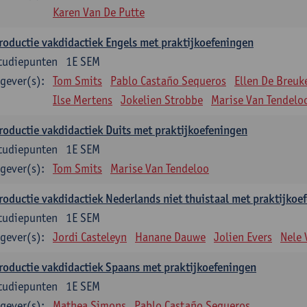
Karen Van De Putte
roductie vakdidactiek Engels met praktijkoefeningen
tudiepunten
1E SEM
gever(s):
Tom Smits
Pablo Castaño Sequeros
Ellen De Breuk
Ilse Mertens
Jokelien Strobbe
Marise Van Tendelo
roductie vakdidactiek Duits met praktijkoefeningen
tudiepunten
1E SEM
gever(s):
Tom Smits
Marise Van Tendeloo
roductie vakdidactiek Nederlands niet thuistaal met praktijkoe
tudiepunten
1E SEM
gever(s):
Jordi Casteleyn
Hanane Dauwe
Jolien Evers
Nele
roductie vakdidactiek Spaans met praktijkoefeningen
tudiepunten
1E SEM
gever(s):
Mathea Simons
Pablo Castaño Sequeros