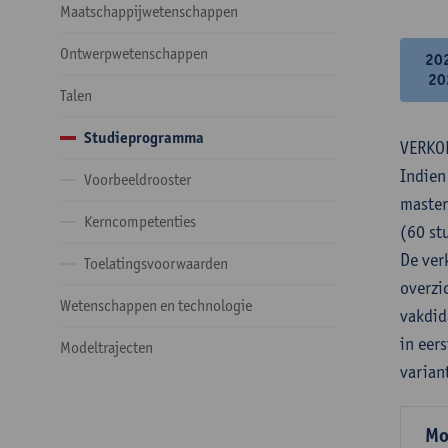
Maatschappijwetenschappen
Ontwerpwetenschappen
20
20
Talen
Studieprogramma
VERKO
Indien
Voorbeeldrooster
master
Kerncompetenties
(60 st
De verk
Toelatingsvoorwaarden
overzi
Wetenschappen en technologie
vakdid
in eer
Modeltrajecten
varian
Mo