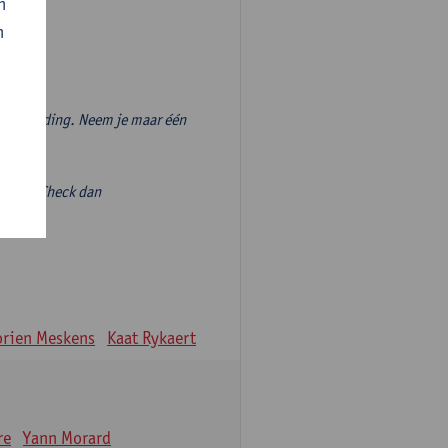
n
n
vooropleiding. Neem je maar één
volgen? Check dan
ieve-
rien Meskens
Kaat Rykaert
re
Yann Morard