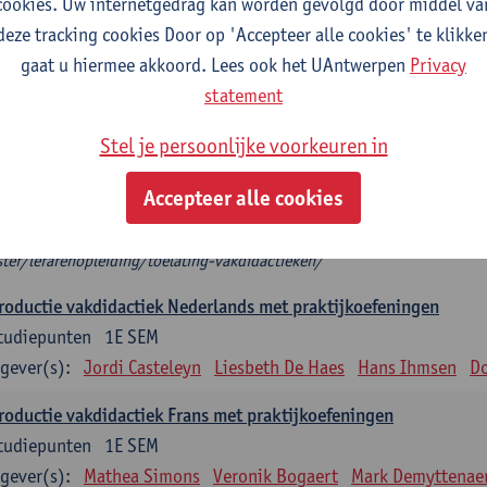
cookies. Uw internetgedrag kan worden gevolgd door middel va
deze tracking cookies Door op 'Accepteer alle cookies' te klikke
troductie vakdidactiek
gaat u hiermee akkoord. Lees ook het UAntwerpen
Privacy
plicht: 3 studiepunten, indien één vakdidactiek
statement
tudiepunten, indien 2 vakdidactieken
het modeltraject kies je 2 introducties vakdidactiek die aansluiten bij je 
Stel je persoonlijke voorkeuren in
roductie vakdidactiek, dan kies je twee verdiepende keuzevakken.
 mag je niet als enige vakdidactiek nemen.
Accepteer alle cookies
t zeker welke (Introductie) vakdidactiek je op basis van je diploma mag 
ps://www.uantwerpen.be/nl/studeren/aanbod/alle-opleidingen/educat
ter/lerarenopleiding/toelating-vakdidactieken/
roductie vakdidactiek Nederlands met praktijkoefeningen
tudiepunten
1E SEM
gever(s):
Jordi Casteleyn
Liesbeth De Haes
Hans Ihmsen
Do
roductie vakdidactiek Frans met praktijkoefeningen
tudiepunten
1E SEM
gever(s):
Mathea Simons
Veronik Bogaert
Mark Demyttenae