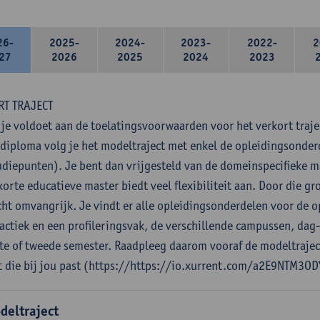
26-
2025-
2024-
2023-
2022-
2
27
2026
2025
2024
2023
RT TRAJECT
 je voldoet aan de toelatingsvoorwaarden voor het verkort traje
diploma volg je het modeltraject met enkel de opleidingsonde
udiepunten). Je bent dan vrijgesteld van de domeinspecifieke 
orte educatieve master biedt veel flexibiliteit aan. Door die gro
cht omvangrijk. Je vindt er alle opleidingsonderdelen voor de o
actiek en een profileringsvak, de verschillende campussen, dag
ste of tweede semester. Raadpleeg daarom vooraf de modeltrajec
t die bij jou past (https://https://io.xurrent.com/a2E9NTM3OD
deltraject