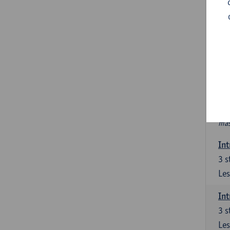
In
Ver
6 s
In 
int
PAV
Nie
htt
mas
Int
3
s
Les
Int
3
s
Les