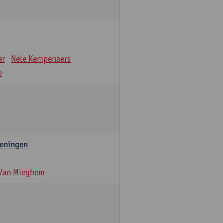
er
Nele Kempenaers
o
feningen
 Van Mieghem