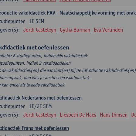
roductie vakdidactiek PAV - Maatschappelijke vorming met prak
tudiepunten
1E SEM
gever(s):
Jordi Casteleyn
Gytha Burman
Eva Verlinden
kdidactiek met oefenlessen
plicht: 6 studiepunten, indien één vakdidactiek
studiepunten, indien 2 vakdidactieken
s de vakdidactiek(en) die aansluit(en) bij de Introductie vakdidactiek(en) 
fileringsvak, dan kies je slechts één vakdidactiek.
 kan enkel als tweede vakdidactiek.
didactiek Nederlands met oefenlessen
tudiepunten
1E/2E SEM
gever(s):
Jordi Casteleyn
Liesbeth De Haes
Hans Ihmsen
Do
didactiek Frans met oefenlessen