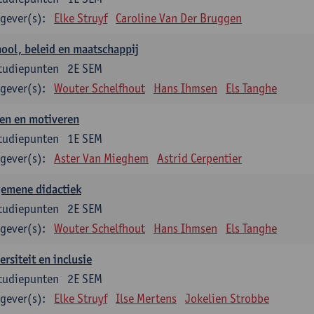
gever(s):
Elke Struyf
Caroline Van Der Bruggen
ool, beleid en maatschappij
tudiepunten
2E SEM
gever(s):
Wouter Schelfhout
Hans Ihmsen
Els Tanghe
en en motiveren
tudiepunten
1E SEM
gever(s):
Aster Van Mieghem
Astrid Cerpentier
gemene didactiek
tudiepunten
2E SEM
gever(s):
Wouter Schelfhout
Hans Ihmsen
Els Tanghe
ersiteit en inclusie
tudiepunten
2E SEM
gever(s):
Elke Struyf
Ilse Mertens
Jokelien Strobbe