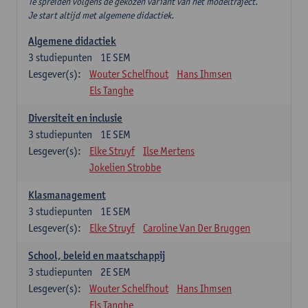
Te spreiden volgens de gekozen variant van het modeltraject.
Je start altijd met algemene didactiek.
Algemene didactiek
3
studiepunten
1E SEM
Lesgever(s):
Wouter Schelfhout
Hans Ihmsen
Els Tanghe
Diversiteit en inclusie
3
studiepunten
1E SEM
Lesgever(s):
Elke Struyf
Ilse Mertens
Jokelien Strobbe
Klasmanagement
3
studiepunten
1E SEM
Lesgever(s):
Elke Struyf
Caroline Van Der Bruggen
School, beleid en maatschappij
3
studiepunten
2E SEM
Lesgever(s):
Wouter Schelfhout
Hans Ihmsen
Els Tanghe