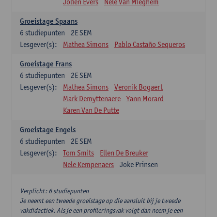
Jolien Evers
Nele Van Mieghem
Groeistage Spaans
6
studiepunten
2E SEM
Lesgever(s):
Mathea Simons
Pablo Castaño Sequeros
Groeistage Frans
6
studiepunten
2E SEM
Lesgever(s):
Mathea Simons
Veronik Bogaert
Mark Demyttenaere
Yann Morard
Karen Van De Putte
Groeistage Engels
6
studiepunten
2E SEM
Lesgever(s):
Tom Smits
Ellen De Breuker
Nele Kempenaers
Joke Prinsen
Verplicht: 6 studiepunten
Je neemt een tweede groeistage op die aansluit bij je tweede
vakdidactiek. Als je een profileringsvak volgt dan neem je een