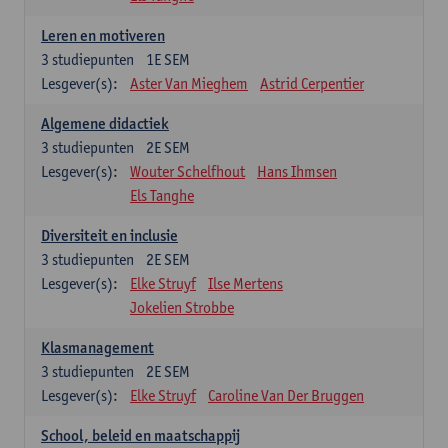
Leren en motiveren
3
studiepunten
1E SEM
Lesgever(s):
Aster Van Mieghem
Astrid Cerpentier
Algemene didactiek
3
studiepunten
2E SEM
Lesgever(s):
Wouter Schelfhout
Hans Ihmsen
Els Tanghe
Diversiteit en inclusie
3
studiepunten
2E SEM
Lesgever(s):
Elke Struyf
Ilse Mertens
Jokelien Strobbe
Klasmanagement
3
studiepunten
2E SEM
Lesgever(s):
Elke Struyf
Caroline Van Der Bruggen
School, beleid en maatschappij