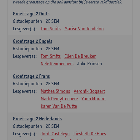
tweede groeistage op die ook aansluit bij je eerste vakdidactiek.
Groeistage 2 Duits
6
studiepunten
2E SEM
Lesgever(s):
Tom Smits
Marise Van Tendeloo
Groeistage 2 Engels
6
studiepunten
2E SEM
Lesgever(s):
Tom Smits
Ellen De Breuker
Nele Kempenaers
Joke Prinsen
Groeistage 2 Frans
6
studiepunten
2E SEM
Lesgever(s):
Mathea Simons
Veronik Bogaert
Mark Demyttenaere
Yann Morard
Karen Van De Putte
Groeistage 2 Nederlands
6
studiepunten
2E SEM
Lesgever(s):
Jordi Casteleyn
Liesbeth De Haes