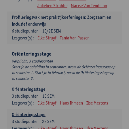
Jokelien Strobbe
Marise Van Tendeloo
Profileringsvak met praktijkoefeningen: Zorgzaam en
inclusief onderwijs
6
studiepunten
1E/2E SEM
Lesgever(s):
Elke Struyf
Tania Van Passen
Oriënteringsstage
Verplicht: 3 studiepunten
Start je de opleiding in september, neem de Oriënteringsstage op
in semester 1. Start je in februari, neem de Oriënteringsstage op
in semester 2.
Oriënteringsstage
3
studiepunten
1E SEM
Lesgever(s):
Elke Struyf
Hans Ihmsen
Ilse Mertens
Oriënteringsstage
3
studiepunten
2E SEM
Lesgever(s):
Elke Struyf
Hans Ihmsen
Ilse Mertens