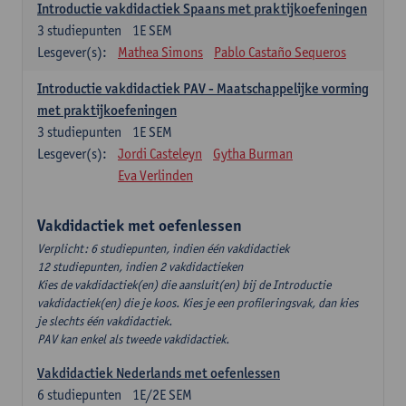
Introductie vakdidactiek Spaans met praktijkoefeningen
3
studiepunten
1E SEM
Lesgever(s):
Mathea Simons
Pablo Castaño Sequeros
Introductie vakdidactiek PAV - Maatschappelijke vorming
met praktijkoefeningen
3
studiepunten
1E SEM
Lesgever(s):
Jordi Casteleyn
Gytha Burman
Eva Verlinden
Vakdidactiek met oefenlessen
Verplicht: 6 studiepunten, indien één vakdidactiek
12 studiepunten, indien 2 vakdidactieken
Kies de vakdidactiek(en) die aansluit(en) bij de Introductie
vakdidactiek(en) die je koos. Kies je een profileringsvak, dan kies
je slechts één vakdidactiek.
PAV kan enkel als tweede vakdidactiek.
Vakdidactiek Nederlands met oefenlessen
6
studiepunten
1E/2E SEM