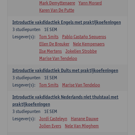
Mark Demyttenaere
Yann Morard
Karen Van De Putte
Introductie vakdidactiek Engels met praktijkoefeningen
3
studiepunten
1E SEM
Lesgever(s):
Tom Smits
Pablo Castaño Sequeros
Ellen De Breuker
Nele Kempenaers
Ilse Mertens
Jokelien Strobbe
Marise Van Tendeloo
Introductie vakdidactiek Duits met praktijkoefeningen
3
studiepunten
1E SEM
Lesgever(s):
Tom Smits
Marise Van Tendeloo
Introductie vakdidactiek Nederlands niet thuistaal met
praktijkoefeningen
3
studiepunten
1E SEM
Lesgever(s):
Jordi Casteleyn
Hanane Dauwe
Jolien Evers
Nele Van Mieghem