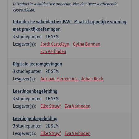
introductie vakdidactiek opneemt, kies dan twee verdiepende
keuzevakken.
Introductie vakdidactiek PAV - Maatschappelijke vorming
met praktijkoefeningen
3
studiepunten
1E SEM
Lesgever(s):
Jordi Casteleyn
Gytha Burman
Eva Verlinden
Digitale leeromgevingen
3
studiepunten
2E SEM
Lesgever(s):
Adriaan Herremans
Johan Rock
Leerlingenbegeleiding
3
studiepunten
1E SEM
Lesgever(s):
Elke Struyf
Eva Verlinden
Leerlingenbegeleiding
3
studiepunten
2E SEM
Lesgever(s):
Elke Struyf
Eva Verlinden