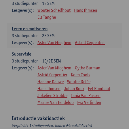
3
studiepunten
1E SEM
Lesgever(s):
Wouter Schelfhout
Hans Ihmsen
Els Tanghe
Leren en motiveren
3
studiepunten
2E SEM
Lesgever(s):
Aster Van Mieghem
Astrid Cerpentier
Supervisie
3
studiepunten
1E/2E SEM
Lesgever(s):
Aster Van Mieghem
Gytha Burman
Astrid Cerpentier
Koen Cools
Hanane Dauwe
Wouter Delée
Hans Ihmsen
Johan Rock
Eef Rombaut
Jokelien Strobbe
Tania Van Passen
Marise Van Tendeloo
Eva Verlinden
Introductie vakdidactiek
Verplicht: 3 studiepunten, indien één vakdidactiek