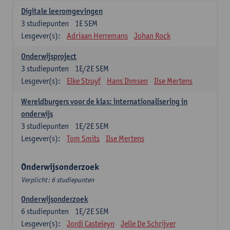
Digitale leeromgevingen
3
studiepunten
1E SEM
Lesgever(s):
Adriaan Herremans
Johan Rock
Onderwijsproject
3
studiepunten
1E/2E SEM
Lesgever(s):
Elke Struyf
Hans Ihmsen
Ilse Mertens
Wereldburgers voor de klas: internationalisering in
onderwijs
3
studiepunten
1E/2E SEM
Lesgever(s):
Tom Smits
Ilse Mertens
Onderwijsonderzoek
Verplicht: 6 studiepunten
Onderwijsonderzoek
6
studiepunten
1E/2E SEM
Lesgever(s):
Jordi Casteleyn
Jelle De Schrijver