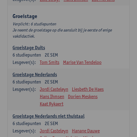
Groeistage
Verplicht: 6 studiepunten
Je neemt de groeistage op die aansluit bij je eerste of enige
vakdidactiek.
Groeistage Duits
6
studiepunten
2E SEM
Lesgever(s):
Tom Smits
Marise Van Tendeloo
Groeistage Nederlands
6
studiepunten
2E SEM
Lesgever(s):
Jordi Casteleyn
Liesbeth De Haes
Hans Ihmsen
Dorien Meskens
Kaat Rykaert
Groeistage Nederlands niet thuistaal
6
studiepunten
2E SEM
Lesgever(s):
Jordi Casteleyn
Hanane Dauwe