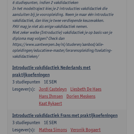
6 studiepunten, indien 2 vakdidactieken
In het modeltraject kies je 2 introducties vakdidactiek die
aansluiten bij je vooropleiding. Neem je maar één introductie
vakdidactiek, dan kies je twee verdiepende keuzevakken.
PAV mag je niet als enige vakdidactiek nemen.
Niet zeker welke (Introductie) vakdidactiek je op basis van je
diploma mag volgen? Check dan
https://www.uantwerpen.be/nl/studeren/aanbod/alle-
opleidingen/educatieve-master/lerarenopleiding/toelating-
vakdidactieken/
Introductie vakdidactiek Nederlands met
praktijkoefeningen
3
studiepunten
1E SEM
Lesgever(s):
Jordi Casteleyn
Liesbeth De Haes
Hans Ihmsen
Dorien Meskens
Kaat Rykaert
Introductie vakdidactiek Frans met praktijkoefeningen
3
studiepunten
1E SEM
Lesgever(s):
Mathea Simons
Veronik Bogaert