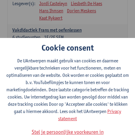
Lesgever(s):
Jordi Casteleyn
Liesbeth De Haes
Hans Ihmsen
Dorien Meskens
Kaat Rykaert
Vakdidactiek Frans met oefenlessen
6
studiepunten
1E/2E SEM
Lesgever(s):
Mathea Simons
Veronik Bogaert
Cookie consent
Mark Demyttenaere
Yann Morard
Karen Van De Putte
De UAntwerpen maakt gebruik van cookies en daarmee
vergelijkbare technieken voor het functioneren, meten en
Vakdidactiek Engels met oefenlessen
optimaliseren van de website. Ook worden er cookies geplaatst om
6
studiepunten
1E/2E SEM
b.v. YouTubefilmpjes te kunnen tonen en voor
Lesgever(s):
Tom Smits
Ellen De Breuker
marketingdoeleinden. Deze laatste categorie betreffen de tracking
Nele Kempenaers
Joke Prinsen
cookies. Uw internetgedrag kan worden gevolgd door middel van
deze tracking cookies Door op 'Accepteer alle cookies' te klikken
Vakdidactiek Duits met oefenlessen
gaat u hiermee akkoord. Lees ook het UAntwerpen
Privacy
6
studiepunten
1E/2E SEM
statement
Lesgever(s):
Tom Smits
Marise Van Tendeloo
Vakdidactiek Nederlands niet-thuistaal met oefenlessen
Stel je persoonlijke voorkeuren in