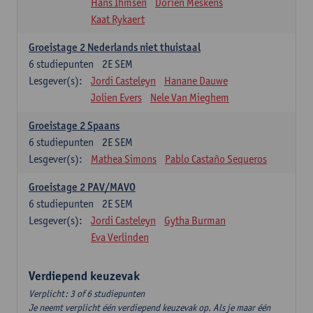
Hans Ihmsen
Dorien Meskens
Kaat Rykaert
Groeistage 2 Nederlands niet thuistaal
6
studiepunten
2E SEM
Lesgever(s):
Jordi Casteleyn
Hanane Dauwe
Jolien Evers
Nele Van Mieghem
Groeistage 2 Spaans
6
studiepunten
2E SEM
Lesgever(s):
Mathea Simons
Pablo Castaño Sequeros
Groeistage 2 PAV/MAVO
6
studiepunten
2E SEM
Lesgever(s):
Jordi Casteleyn
Gytha Burman
Eva Verlinden
Verdiepend keuzevak
Verplicht: 3 of 6 studiepunten
Je neemt verplicht één verdiepend keuzevak op. Als je maar één