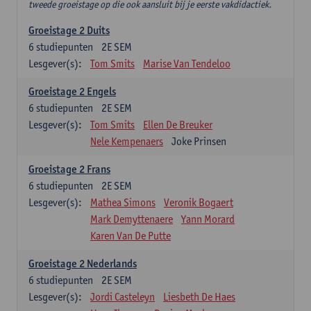
tweede groeistage op die ook aansluit bij je eerste vakdidactiek.
Groeistage 2 Duits
6
studiepunten
2E SEM
Lesgever(s):
Tom Smits
Marise Van Tendeloo
Groeistage 2 Engels
6
studiepunten
2E SEM
Lesgever(s):
Tom Smits
Ellen De Breuker
Nele Kempenaers
Joke Prinsen
Groeistage 2 Frans
6
studiepunten
2E SEM
Lesgever(s):
Mathea Simons
Veronik Bogaert
Mark Demyttenaere
Yann Morard
Karen Van De Putte
Groeistage 2 Nederlands
6
studiepunten
2E SEM
Lesgever(s):
Jordi Casteleyn
Liesbeth De Haes