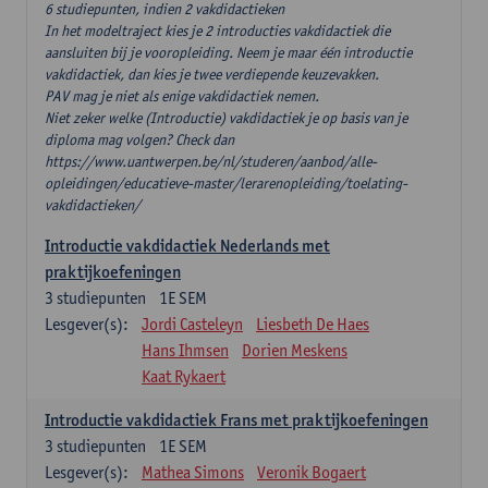
6 studiepunten, indien 2 vakdidactieken
In het modeltraject kies je 2 introducties vakdidactiek die
aansluiten bij je vooropleiding. Neem je maar één introductie
vakdidactiek, dan kies je twee verdiepende keuzevakken.
PAV mag je niet als enige vakdidactiek nemen.
Niet zeker welke (Introductie) vakdidactiek je op basis van je
diploma mag volgen? Check dan
https://www.uantwerpen.be/nl/studeren/aanbod/alle-
opleidingen/educatieve-master/lerarenopleiding/toelating-
vakdidactieken/
Introductie vakdidactiek Nederlands met
praktijkoefeningen
3
studiepunten
1E SEM
Lesgever(s):
Jordi Casteleyn
Liesbeth De Haes
Hans Ihmsen
Dorien Meskens
Kaat Rykaert
Introductie vakdidactiek Frans met praktijkoefeningen
3
studiepunten
1E SEM
Lesgever(s):
Mathea Simons
Veronik Bogaert