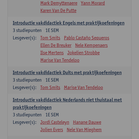
Mark Demyttenaere
Yann Morard
Karen Van De Putte
Introductie vakdidactiek Engels met praktijkoefeningen
3
studiepunten
1E SEM
Lesgever(s):
Tom Smits
Pablo Castaño Sequeros
Ellen De Breuker
Nele Kempenaers
Ilse Mertens
Jokelien Strobbe
Marise Van Tendeloo
Introductie vakdidactiek Duits met praktijkoefeningen
3
studiepunten
1E SEM
Lesgever(s):
Tom Smits
Marise Van Tendeloo
Introductie vakdidactiek Nederlands niet thuistaal met
praktijkoefeningen
3
studiepunten
1E SEM
Lesgever(s):
Jordi Casteleyn
Hanane Dauwe
Jolien Evers
Nele Van Mieghem