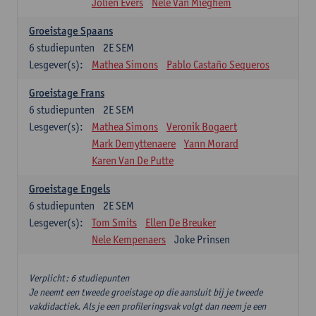
Jolien Evers
Nele Van Mieghem
Groeistage Spaans
6
studiepunten
2E SEM
Lesgever(s):
Mathea Simons
Pablo Castaño Sequeros
Groeistage Frans
6
studiepunten
2E SEM
Lesgever(s):
Mathea Simons
Veronik Bogaert
Mark Demyttenaere
Yann Morard
Karen Van De Putte
Groeistage Engels
6
studiepunten
2E SEM
Lesgever(s):
Tom Smits
Ellen De Breuker
Nele Kempenaers
Joke Prinsen
Verplicht: 6 studiepunten
Je neemt een tweede groeistage op die aansluit bij je tweede
vakdidactiek. Als je een profileringsvak volgt dan neem je een