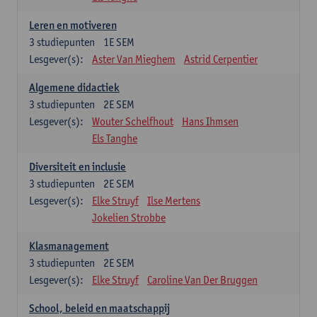
Leren en motiveren
3
studiepunten
1E SEM
Lesgever(s):
Aster Van Mieghem
Astrid Cerpentier
Algemene didactiek
3
studiepunten
2E SEM
Lesgever(s):
Wouter Schelfhout
Hans Ihmsen
Els Tanghe
Diversiteit en inclusie
3
studiepunten
2E SEM
Lesgever(s):
Elke Struyf
Ilse Mertens
Jokelien Strobbe
Klasmanagement
3
studiepunten
2E SEM
Lesgever(s):
Elke Struyf
Caroline Van Der Bruggen
School, beleid en maatschappij