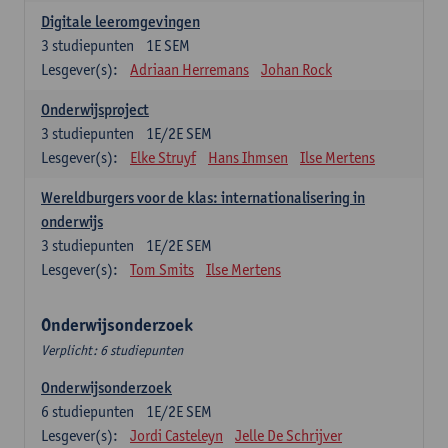
Digitale leeromgevingen
3
studiepunten
1E SEM
Lesgever(s):
Adriaan Herremans
Johan Rock
Onderwijsproject
3
studiepunten
1E/2E SEM
Lesgever(s):
Elke Struyf
Hans Ihmsen
Ilse Mertens
Wereldburgers voor de klas: internationalisering in
onderwijs
3
studiepunten
1E/2E SEM
Lesgever(s):
Tom Smits
Ilse Mertens
Onderwijsonderzoek
Verplicht: 6 studiepunten
Onderwijsonderzoek
6
studiepunten
1E/2E SEM
Lesgever(s):
Jordi Casteleyn
Jelle De Schrijver