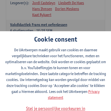
Lesgever(s):
Jordi Casteleyn
Liesbeth De Haes
Hans Ihmsen
Dorien Meskens
Kaat Rykaert
Vakdidactiek Frans met oefenlessen
6
studiepunten
1E/2E SEM
Lesgever(s):
Mathea Simons
Veronik Bogaert
Cookie consent
Mark Demyttenaere
Yann Morard
Karen Van De Putte
De UAntwerpen maakt gebruik van cookies en daarmee
vergelijkbare technieken voor het functioneren, meten en
Vakdidactiek Engels met oefenlessen
optimaliseren van de website. Ook worden er cookies geplaatst om
6
studiepunten
1E/2E SEM
b.v. YouTubefilmpjes te kunnen tonen en voor
Lesgever(s):
Tom Smits
Ellen De Breuker
marketingdoeleinden. Deze laatste categorie betreffen de tracking
Nele Kempenaers
Joke Prinsen
cookies. Uw internetgedrag kan worden gevolgd door middel van
deze tracking cookies Door op 'Accepteer alle cookies' te klikken
Vakdidactiek Duits met oefenlessen
gaat u hiermee akkoord. Lees ook het UAntwerpen
Privacy
6
studiepunten
1E/2E SEM
statement
Lesgever(s):
Tom Smits
Marise Van Tendeloo
Vakdidactiek Nederlands niet-thuistaal met oefenlessen
Stel je persoonlijke voorkeuren in