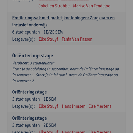
Jokelien Strobbe
Marise Van Tendeloo
Profileringsvak met praktijkoefeningen: Zorgzaam en
inclusief onderwijs
6
studiepunten
1E/2E SEM
Lesgever(s):
Elke Struyf
Tania Van Passen
Oriënteringsstage
Verplicht: 3 studiepunten
Start je de opleiding in september, neem de Oriënteringsstage op
in semester 1. Start je in februari, neem de Oriënteringsstage op
in semester 2.
Oriënteringsstage
3
studiepunten
1E SEM
Lesgever(s):
Elke Struyf
Hans Ihmsen
Ilse Mertens
Oriënteringsstage
3
studiepunten
2E SEM
Lesgever(s):
Elke Struyf
Hans Ihmsen
Ilse Mertens