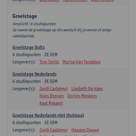
Groeistage
Verplicht: 6 studiepunten
Je neemt de groeistage op die aansluit bij je eerste of enige
vakdidactiek.
Groeistage Duits
6
studiepunten
2E SEM
Lesgever(s):
Tom Smits
Marise Van Tendeloo
Groeistage Nederlands
6
studiepunten
2E SEM
Lesgever(s):
Jordi Casteleyn
Liesbeth De Haes
Hans Ihmsen
Dorien Meskens
Kaat Rykaert
Groeistage Nederlands niet thuistaal
6
studiepunten
2E SEM
Lesgever(s):
Jordi Casteleyn
Hanane Dauwe