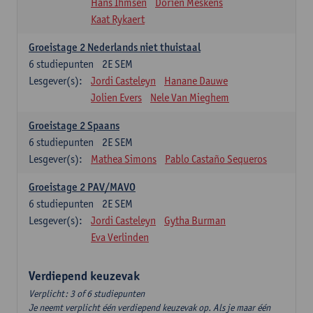
Hans Ihmsen
Dorien Meskens
Kaat Rykaert
Groeistage 2 Nederlands niet thuistaal
6
studiepunten
2E SEM
Lesgever(s):
Jordi Casteleyn
Hanane Dauwe
Jolien Evers
Nele Van Mieghem
Groeistage 2 Spaans
6
studiepunten
2E SEM
Lesgever(s):
Mathea Simons
Pablo Castaño Sequeros
Groeistage 2 PAV/MAVO
6
studiepunten
2E SEM
Lesgever(s):
Jordi Casteleyn
Gytha Burman
Eva Verlinden
Verdiepend keuzevak
Verplicht: 3 of 6 studiepunten
Je neemt verplicht één verdiepend keuzevak op. Als je maar één