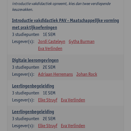
introductie vakdidactiek opneemt, kies dan twee verdiepende
keuzevakken.
Introductie vakdidactiek PAV - Maatschappelijke vorming
met praktijkoefeningen
3
studiepunten
1E SEM
Lesgever(s):
Jordi Casteleyn
Gytha Burman
Eva Verlinden
Digitale leeromgevingen
3
studiepunten
2E SEM
Lesgever(s):
Adriaan Herremans
Johan Rock
Leerlingenbegeleiding
3
studiepunten
1E SEM
Lesgever(s):
Elke Struyf
Eva Verlinden
Leerlingenbegeleiding
3
studiepunten
2E SEM
Lesgever(s):
Elke Struyf
Eva Verlinden