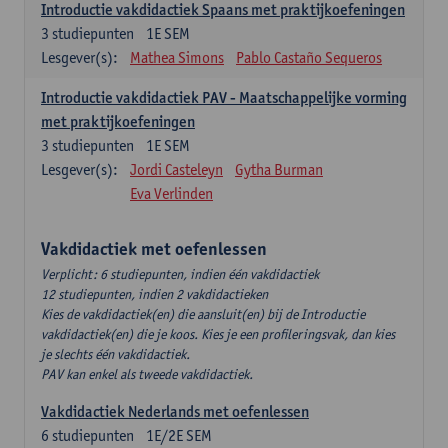
Introductie vakdidactiek Spaans met praktijkoefeningen
3
studiepunten
1E SEM
Lesgever(s):
Mathea Simons
Pablo Castaño Sequeros
Introductie vakdidactiek PAV - Maatschappelijke vorming
met praktijkoefeningen
3
studiepunten
1E SEM
Lesgever(s):
Jordi Casteleyn
Gytha Burman
Eva Verlinden
Vakdidactiek met oefenlessen
Verplicht: 6 studiepunten, indien één vakdidactiek
12 studiepunten, indien 2 vakdidactieken
Kies de vakdidactiek(en) die aansluit(en) bij de Introductie
vakdidactiek(en) die je koos. Kies je een profileringsvak, dan kies
je slechts één vakdidactiek.
PAV kan enkel als tweede vakdidactiek.
Vakdidactiek Nederlands met oefenlessen
6
studiepunten
1E/2E SEM