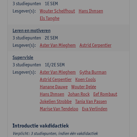
3
studiepunten
1E SEM
Lesgever(s):
Wouter Schelfhout
Hans Ihmsen
Els Tanghe
Leren en motiveren
3
studiepunten
2E SEM
Lesgever(s):
Aster Van Mieghem
Astrid Cerpentier
Supervisie
3
studiepunten
1E/2E SEM
Lesgever(s):
Aster Van Mieghem
Gytha Burman
Astrid Cerpentier
Koen Cools
Hanane Dauwe
Wouter Delée
Hans Ihmsen
Johan Rock
Eef Rombaut
Jokelien Strobbe
Tania Van Passen
Marise Van Tendeloo
Eva Verlinden
Introductie vakdidactiek
Verplicht: 3 studiepunten, indien één vakdidactiek