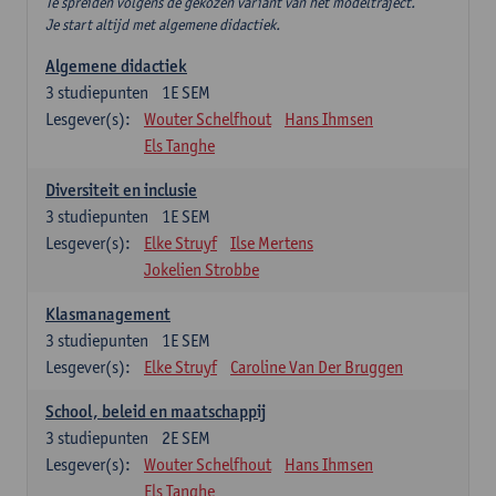
Te spreiden volgens de gekozen variant van het modeltraject.
Je start altijd met algemene didactiek.
Algemene didactiek
3
studiepunten
1E SEM
Lesgever(s):
Wouter Schelfhout
Hans Ihmsen
Els Tanghe
Diversiteit en inclusie
3
studiepunten
1E SEM
Lesgever(s):
Elke Struyf
Ilse Mertens
Jokelien Strobbe
Klasmanagement
3
studiepunten
1E SEM
Lesgever(s):
Elke Struyf
Caroline Van Der Bruggen
School, beleid en maatschappij
3
studiepunten
2E SEM
Lesgever(s):
Wouter Schelfhout
Hans Ihmsen
Els Tanghe