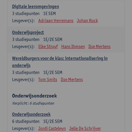
Digitale leeromgevingen
3
studiepunten
1E SEM
Lesgever(s):
Adriaan Herremans
Johan Rock
Onderwijsproject
3
studiepunten
1E/2E SEM
Lesgever(s):
Elke Struyf
Hans Ihmsen
Ilse Mertens
Wereldburgers voor de klas: internationalisering in
onderwijs
3
studiepunten
1E/2E SEM
Lesgever(s):
Tom Smits
Ilse Mertens
Onderwijsonderzoek
Verplicht: 6 studiepunten
Onderwijsonderzoek
6
studiepunten
1E/2E SEM
Lesgever(s):
Jordi Casteleyn
Jelle De Schrijver