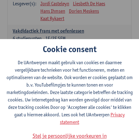
Lesgever(s):
Jordi Casteleyn
Liesbeth De Haes
Hans Ihmsen
Dorien Meskens
Kaat Rykaert
Vakdidactiek Frans met oefenlessen
6
studiepunten
1E/2E SEM
Lesgever(s):
Mathea Simons
Veronik Bogaert
Cookie consent
Mark Demyttenaere
Yann Morard
Karen Van De Putte
De UAntwerpen maakt gebruik van cookies en daarmee
vergelijkbare technieken voor het functioneren, meten en
Vakdidactiek Engels met oefenlessen
optimaliseren van de website. Ook worden er cookies geplaatst om
6
studiepunten
1E/2E SEM
b.v. YouTubefilmpjes te kunnen tonen en voor
Lesgever(s):
Tom Smits
Ellen De Breuker
marketingdoeleinden. Deze laatste categorie betreffen de tracking
Nele Kempenaers
Joke Prinsen
cookies. Uw internetgedrag kan worden gevolgd door middel van
deze tracking cookies Door op 'Accepteer alle cookies' te klikken
Vakdidactiek Duits met oefenlessen
gaat u hiermee akkoord. Lees ook het UAntwerpen
Privacy
6
studiepunten
1E/2E SEM
statement
Lesgever(s):
Tom Smits
Marise Van Tendeloo
Vakdidactiek Nederlands niet-thuistaal met oefenlessen
Stel je persoonlijke voorkeuren in