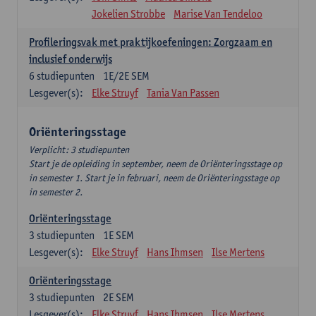
Jokelien Strobbe
Marise Van Tendeloo
Profileringsvak met praktijkoefeningen: Zorgzaam en
inclusief onderwijs
6
studiepunten
1E/2E SEM
Lesgever(s):
Elke Struyf
Tania Van Passen
Oriënteringsstage
Verplicht: 3 studiepunten
Start je de opleiding in september, neem de Oriënteringsstage op
in semester 1. Start je in februari, neem de Oriënteringsstage op
in semester 2.
Oriënteringsstage
3
studiepunten
1E SEM
Lesgever(s):
Elke Struyf
Hans Ihmsen
Ilse Mertens
Oriënteringsstage
3
studiepunten
2E SEM
Lesgever(s):
Elke Struyf
Hans Ihmsen
Ilse Mertens