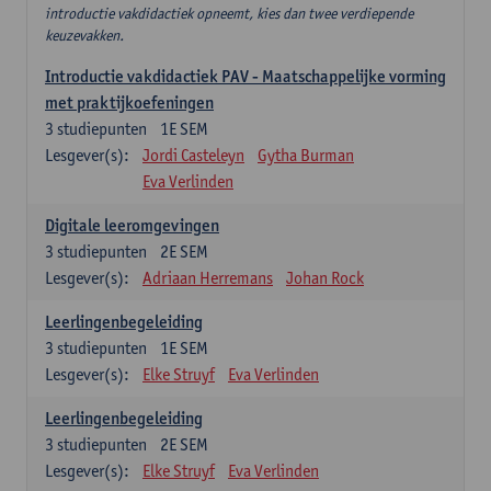
introductie vakdidactiek opneemt, kies dan twee verdiepende
keuzevakken.
Introductie vakdidactiek PAV - Maatschappelijke vorming
met praktijkoefeningen
3
studiepunten
1E SEM
Lesgever(s):
Jordi Casteleyn
Gytha Burman
Eva Verlinden
Digitale leeromgevingen
3
studiepunten
2E SEM
Lesgever(s):
Adriaan Herremans
Johan Rock
Leerlingenbegeleiding
3
studiepunten
1E SEM
Lesgever(s):
Elke Struyf
Eva Verlinden
Leerlingenbegeleiding
3
studiepunten
2E SEM
Lesgever(s):
Elke Struyf
Eva Verlinden