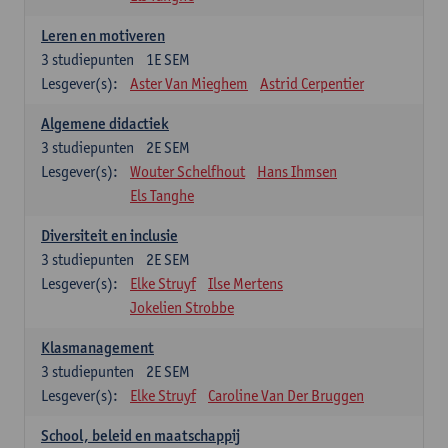
Leren en motiveren
3
studiepunten
1E SEM
Lesgever(s):
Aster Van Mieghem
Astrid Cerpentier
Algemene didactiek
3
studiepunten
2E SEM
Lesgever(s):
Wouter Schelfhout
Hans Ihmsen
Els Tanghe
Diversiteit en inclusie
3
studiepunten
2E SEM
Lesgever(s):
Elke Struyf
Ilse Mertens
Jokelien Strobbe
Klasmanagement
3
studiepunten
2E SEM
Lesgever(s):
Elke Struyf
Caroline Van Der Bruggen
School, beleid en maatschappij