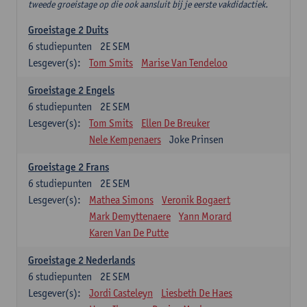
tweede groeistage op die ook aansluit bij je eerste vakdidactiek.
Groeistage 2 Duits
6
studiepunten
2E SEM
Lesgever(s):
Tom Smits
Marise Van Tendeloo
Groeistage 2 Engels
6
studiepunten
2E SEM
Lesgever(s):
Tom Smits
Ellen De Breuker
Nele Kempenaers
Joke Prinsen
Groeistage 2 Frans
6
studiepunten
2E SEM
Lesgever(s):
Mathea Simons
Veronik Bogaert
Mark Demyttenaere
Yann Morard
Karen Van De Putte
Groeistage 2 Nederlands
6
studiepunten
2E SEM
Lesgever(s):
Jordi Casteleyn
Liesbeth De Haes