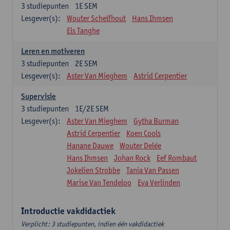
3
studiepunten
1E SEM
Lesgever(s):
Wouter Schelfhout
Hans Ihmsen
Els Tanghe
Leren en motiveren
3
studiepunten
2E SEM
Lesgever(s):
Aster Van Mieghem
Astrid Cerpentier
Supervisie
3
studiepunten
1E/2E SEM
Lesgever(s):
Aster Van Mieghem
Gytha Burman
Astrid Cerpentier
Koen Cools
Hanane Dauwe
Wouter Delée
Hans Ihmsen
Johan Rock
Eef Rombaut
Jokelien Strobbe
Tania Van Passen
Marise Van Tendeloo
Eva Verlinden
Introductie vakdidactiek
Verplicht: 3 studiepunten, indien één vakdidactiek