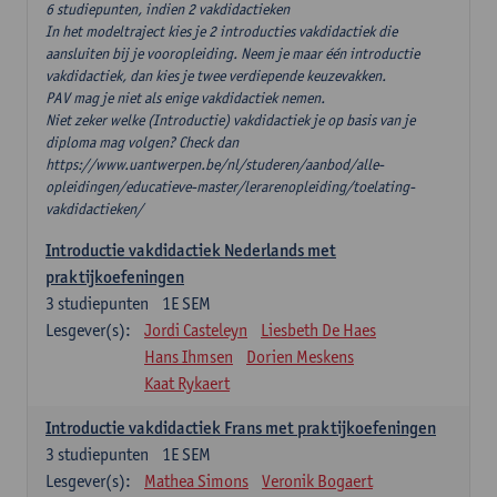
6 studiepunten, indien 2 vakdidactieken
In het modeltraject kies je 2 introducties vakdidactiek die
aansluiten bij je vooropleiding. Neem je maar één introductie
vakdidactiek, dan kies je twee verdiepende keuzevakken.
PAV mag je niet als enige vakdidactiek nemen.
Niet zeker welke (Introductie) vakdidactiek je op basis van je
diploma mag volgen? Check dan
https://www.uantwerpen.be/nl/studeren/aanbod/alle-
opleidingen/educatieve-master/lerarenopleiding/toelating-
vakdidactieken/
Introductie vakdidactiek Nederlands met
praktijkoefeningen
3
studiepunten
1E SEM
Lesgever(s):
Jordi Casteleyn
Liesbeth De Haes
Hans Ihmsen
Dorien Meskens
Kaat Rykaert
Introductie vakdidactiek Frans met praktijkoefeningen
3
studiepunten
1E SEM
Lesgever(s):
Mathea Simons
Veronik Bogaert