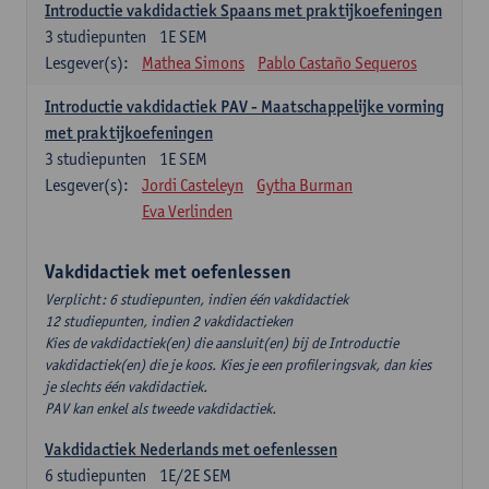
Introductie vakdidactiek Spaans met praktijkoefeningen
3
studiepunten
1E SEM
Lesgever(s):
Mathea Simons
Pablo Castaño Sequeros
Introductie vakdidactiek PAV - Maatschappelijke vorming
met praktijkoefeningen
3
studiepunten
1E SEM
Lesgever(s):
Jordi Casteleyn
Gytha Burman
Eva Verlinden
Vakdidactiek met oefenlessen
Verplicht: 6 studiepunten, indien één vakdidactiek
12 studiepunten, indien 2 vakdidactieken
Kies de vakdidactiek(en) die aansluit(en) bij de Introductie
vakdidactiek(en) die je koos. Kies je een profileringsvak, dan kies
je slechts één vakdidactiek.
PAV kan enkel als tweede vakdidactiek.
Vakdidactiek Nederlands met oefenlessen
6
studiepunten
1E/2E SEM