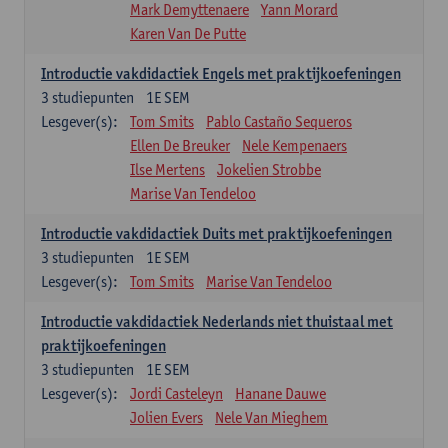
Mark Demyttenaere
Yann Morard
Karen Van De Putte
Introductie vakdidactiek Engels met praktijkoefeningen
3
studiepunten
1E SEM
Lesgever(s):
Tom Smits
Pablo Castaño Sequeros
Ellen De Breuker
Nele Kempenaers
Ilse Mertens
Jokelien Strobbe
Marise Van Tendeloo
Introductie vakdidactiek Duits met praktijkoefeningen
3
studiepunten
1E SEM
Lesgever(s):
Tom Smits
Marise Van Tendeloo
Introductie vakdidactiek Nederlands niet thuistaal met
praktijkoefeningen
3
studiepunten
1E SEM
Lesgever(s):
Jordi Casteleyn
Hanane Dauwe
Jolien Evers
Nele Van Mieghem