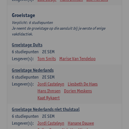
Groeistage
Verplicht: 6 studiepunten
Je neemt de groeistage op die aansluit bij je eerste of enige
vakdidactiek.
Groeistage Duits
6
studiepunten
2E SEM
Lesgever(s):
Tom Smits
Marise Van Tendeloo
Groeistage Nederlands
6
studiepunten
2E SEM
Lesgever(s):
Jordi Casteleyn
Liesbeth De Haes
Hans Ihmsen
Dorien Meskens
Kaat Rykaert
Groeistage Nederlands niet thuistaal
6
studiepunten
2E SEM
Lesgever(s):
Jordi Casteleyn
Hanane Dauwe