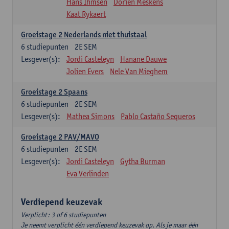
Hans Ihmsen
Dorien Meskens
Kaat Rykaert
Groeistage 2 Nederlands niet thuistaal
6
studiepunten
2E SEM
Lesgever(s):
Jordi Casteleyn
Hanane Dauwe
Jolien Evers
Nele Van Mieghem
Groeistage 2 Spaans
6
studiepunten
2E SEM
Lesgever(s):
Mathea Simons
Pablo Castaño Sequeros
Groeistage 2 PAV/MAVO
6
studiepunten
2E SEM
Lesgever(s):
Jordi Casteleyn
Gytha Burman
Eva Verlinden
Verdiepend keuzevak
Verplicht: 3 of 6 studiepunten
Je neemt verplicht één verdiepend keuzevak op. Als je maar één