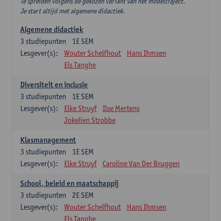
Te spreiden volgens de gekozen variant van het modeltraject.
Je start altijd met algemene didactiek.
Algemene didactiek
3
studiepunten
1E SEM
Lesgever(s):
Wouter Schelfhout
Hans Ihmsen
Els Tanghe
Diversiteit en inclusie
3
studiepunten
1E SEM
Lesgever(s):
Elke Struyf
Ilse Mertens
Jokelien Strobbe
Klasmanagement
3
studiepunten
1E SEM
Lesgever(s):
Elke Struyf
Caroline Van Der Bruggen
School, beleid en maatschappij
3
studiepunten
2E SEM
Lesgever(s):
Wouter Schelfhout
Hans Ihmsen
Els Tanghe