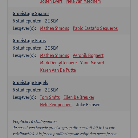
Jolien Evers
Nele Van Mieghem
Groeistage Spaans
6
studiepunten
2E SEM
Lesgever(s):
Mathea Simons
Pablo Castaño Sequeros
Groeistage Frans
6
studiepunten
2E SEM
Lesgever(s):
Mathea Simons
Veronik Bogaert
Mark Demyttenaere
Yann Morard
Karen Van De Putte
Groeistage Engels
6
studiepunten
2E SEM
Lesgever(s):
Tom Smits
Ellen De Breuker
Nele Kempenaers
Joke Prinsen
Verplicht: 6 studiepunten
Je neemt een tweede groeistage op die aansluit bij je tweede
vakdidactiek. Als je een profileringsvak volgt dan neem je een