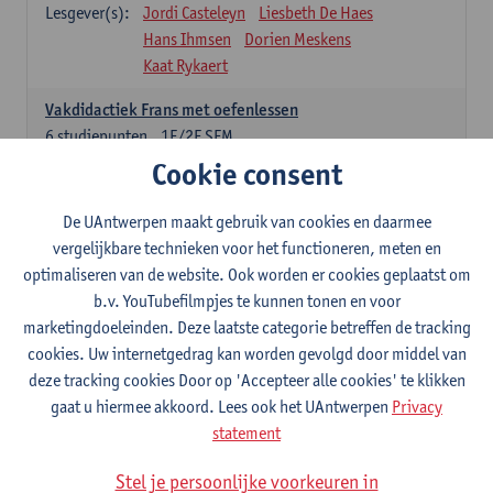
Lesgever(s):
Jordi Casteleyn
Liesbeth De Haes
Hans Ihmsen
Dorien Meskens
Kaat Rykaert
Vakdidactiek Frans met oefenlessen
6
studiepunten
1E/2E SEM
Lesgever(s):
Mathea Simons
Veronik Bogaert
Cookie consent
Mark Demyttenaere
Yann Morard
Karen Van De Putte
De UAntwerpen maakt gebruik van cookies en daarmee
vergelijkbare technieken voor het functioneren, meten en
Vakdidactiek Engels met oefenlessen
optimaliseren van de website. Ook worden er cookies geplaatst om
6
studiepunten
1E/2E SEM
b.v. YouTubefilmpjes te kunnen tonen en voor
Lesgever(s):
Tom Smits
Ellen De Breuker
marketingdoeleinden. Deze laatste categorie betreffen de tracking
Nele Kempenaers
Joke Prinsen
cookies. Uw internetgedrag kan worden gevolgd door middel van
deze tracking cookies Door op 'Accepteer alle cookies' te klikken
Vakdidactiek Duits met oefenlessen
gaat u hiermee akkoord. Lees ook het UAntwerpen
Privacy
6
studiepunten
1E/2E SEM
statement
Lesgever(s):
Tom Smits
Marise Van Tendeloo
Vakdidactiek Nederlands niet-thuistaal met oefenlessen
Stel je persoonlijke voorkeuren in