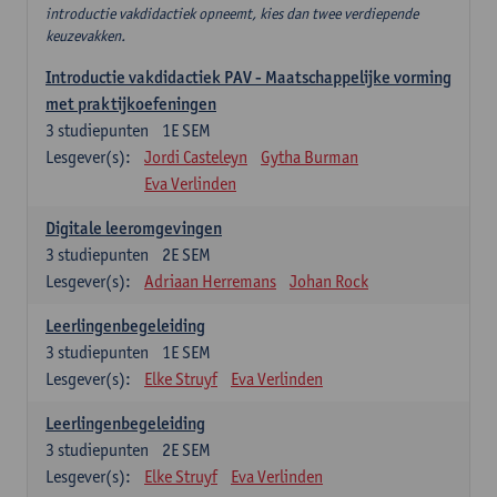
introductie vakdidactiek opneemt, kies dan twee verdiepende
keuzevakken.
Introductie vakdidactiek PAV - Maatschappelijke vorming
met praktijkoefeningen
3
studiepunten
1E SEM
Lesgever(s):
Jordi Casteleyn
Gytha Burman
Eva Verlinden
Digitale leeromgevingen
3
studiepunten
2E SEM
Lesgever(s):
Adriaan Herremans
Johan Rock
Leerlingenbegeleiding
3
studiepunten
1E SEM
Lesgever(s):
Elke Struyf
Eva Verlinden
Leerlingenbegeleiding
3
studiepunten
2E SEM
Lesgever(s):
Elke Struyf
Eva Verlinden