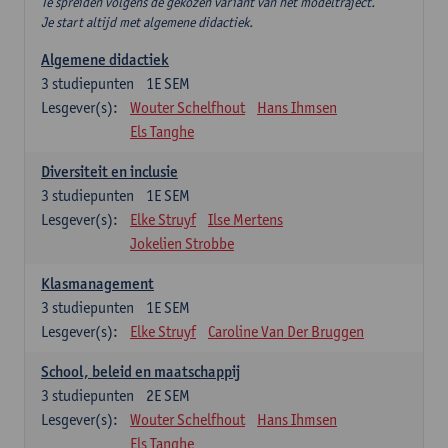
Te spreiden volgens de gekozen variant van het modeltraject.
Je start altijd met algemene didactiek.
Algemene didactiek
3
studiepunten
1E SEM
Lesgever(s):
Wouter Schelfhout
Hans Ihmsen
Els Tanghe
Diversiteit en inclusie
3
studiepunten
1E SEM
Lesgever(s):
Elke Struyf
Ilse Mertens
Jokelien Strobbe
Klasmanagement
3
studiepunten
1E SEM
Lesgever(s):
Elke Struyf
Caroline Van Der Bruggen
School, beleid en maatschappij
3
studiepunten
2E SEM
Lesgever(s):
Wouter Schelfhout
Hans Ihmsen
Els Tanghe