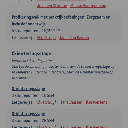
Jokelien Strobbe
Marise Van Tendeloo
Profileringsvak met praktijkoefeningen: Zorgzaam en
inclusief onderwijs
6
studiepunten
1E/2E SEM
Lesgever(s):
Elke Struyf
Tania Van Passen
Oriënteringsstage
Verplicht: 3 studiepunten
Start je de opleiding in september, neem de Oriënteringsstage op
in semester 1. Start je in februari, neem de Oriënteringsstage op
in semester 2.
Oriënteringsstage
3
studiepunten
1E SEM
Lesgever(s):
Elke Struyf
Hans Ihmsen
Ilse Mertens
Oriënteringsstage
3
studiepunten
2E SEM
Lesgever(s):
Elke Struyf
Hans Ihmsen
Ilse Mertens