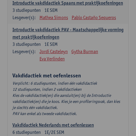
Introductie vakdidactiek Spaans met praktijkoefeningen
3
studiepunten
1E SEM
Lesgever(s):
Mathea Simons
Pablo Castaño Sequeros
Introductie vakdidactiek PAV - Maatschappelijke vorming
met praktijkoefeningen
3
studiepunten
1E SEM
Lesgever(s):
Jordi Casteleyn
Gytha Burman
Eva Verlinden
Vakdidactiek met oefenlessen
Verplicht: 6 studiepunten, indien één vakdidactiek
12 studiepunten, indien 2 vakdidactieken
Kies de vakdidactiek(en) die aansluit(en) bij de Introductie
vakdidactiek(en) die je koos. Kies je een profileringsvak, dan kies
je slechts één vakdidactiek.
PAV kan enkel als tweede vakdidactiek.
Vakdidactiek Nederlands met oefenlessen
6
studiepunten
1E/2E SEM