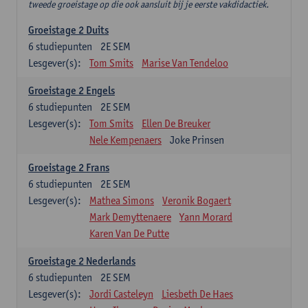
tweede groeistage op die ook aansluit bij je eerste vakdidactiek.
Groeistage 2 Duits
6
studiepunten
2E SEM
Lesgever(s):
Tom Smits
Marise Van Tendeloo
Groeistage 2 Engels
6
studiepunten
2E SEM
Lesgever(s):
Tom Smits
Ellen De Breuker
Nele Kempenaers
Joke Prinsen
Groeistage 2 Frans
6
studiepunten
2E SEM
Lesgever(s):
Mathea Simons
Veronik Bogaert
Mark Demyttenaere
Yann Morard
Karen Van De Putte
Groeistage 2 Nederlands
6
studiepunten
2E SEM
Lesgever(s):
Jordi Casteleyn
Liesbeth De Haes