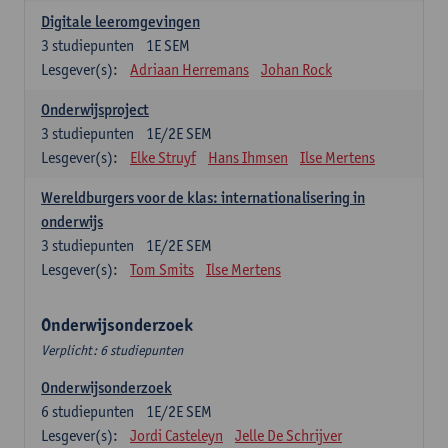
Digitale leeromgevingen
3
studiepunten
1E SEM
Lesgever(s):
Adriaan Herremans
Johan Rock
Onderwijsproject
3
studiepunten
1E/2E SEM
Lesgever(s):
Elke Struyf
Hans Ihmsen
Ilse Mertens
Wereldburgers voor de klas: internationalisering in
onderwijs
3
studiepunten
1E/2E SEM
Lesgever(s):
Tom Smits
Ilse Mertens
Onderwijsonderzoek
Verplicht: 6 studiepunten
Onderwijsonderzoek
6
studiepunten
1E/2E SEM
Lesgever(s):
Jordi Casteleyn
Jelle De Schrijver