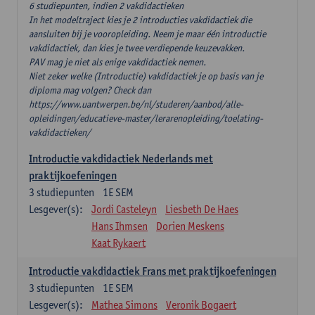
6 studiepunten, indien 2 vakdidactieken
In het modeltraject kies je 2 introducties vakdidactiek die
aansluiten bij je vooropleiding. Neem je maar één introductie
vakdidactiek, dan kies je twee verdiepende keuzevakken.
PAV mag je niet als enige vakdidactiek nemen.
Niet zeker welke (Introductie) vakdidactiek je op basis van je
diploma mag volgen? Check dan
https://www.uantwerpen.be/nl/studeren/aanbod/alle-
opleidingen/educatieve-master/lerarenopleiding/toelating-
vakdidactieken/
Introductie vakdidactiek Nederlands met
praktijkoefeningen
3
studiepunten
1E SEM
Lesgever(s):
Jordi Casteleyn
Liesbeth De Haes
Hans Ihmsen
Dorien Meskens
Kaat Rykaert
Introductie vakdidactiek Frans met praktijkoefeningen
3
studiepunten
1E SEM
Lesgever(s):
Mathea Simons
Veronik Bogaert