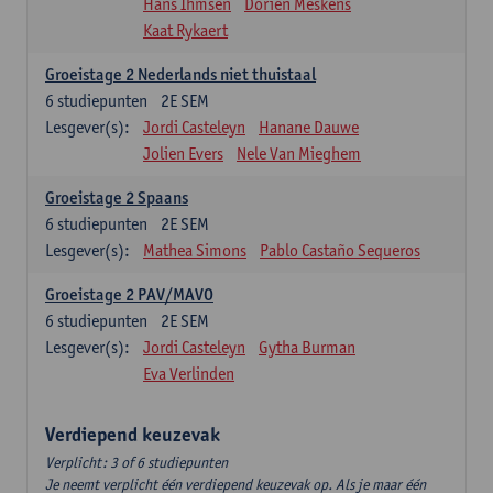
Hans Ihmsen
Dorien Meskens
Kaat Rykaert
Groeistage 2 Nederlands niet thuistaal
6
studiepunten
2E SEM
Lesgever(s):
Jordi Casteleyn
Hanane Dauwe
Jolien Evers
Nele Van Mieghem
Groeistage 2 Spaans
6
studiepunten
2E SEM
Lesgever(s):
Mathea Simons
Pablo Castaño Sequeros
Groeistage 2 PAV/MAVO
6
studiepunten
2E SEM
Lesgever(s):
Jordi Casteleyn
Gytha Burman
Eva Verlinden
Verdiepend keuzevak
Verplicht: 3 of 6 studiepunten
Je neemt verplicht één verdiepend keuzevak op. Als je maar één