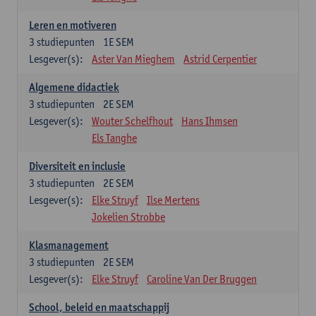
Leren en motiveren
3
studiepunten
1E SEM
Lesgever(s):
Aster Van Mieghem
Astrid Cerpentier
Algemene didactiek
3
studiepunten
2E SEM
Lesgever(s):
Wouter Schelfhout
Hans Ihmsen
Els Tanghe
Diversiteit en inclusie
3
studiepunten
2E SEM
Lesgever(s):
Elke Struyf
Ilse Mertens
Jokelien Strobbe
Klasmanagement
3
studiepunten
2E SEM
Lesgever(s):
Elke Struyf
Caroline Van Der Bruggen
School, beleid en maatschappij