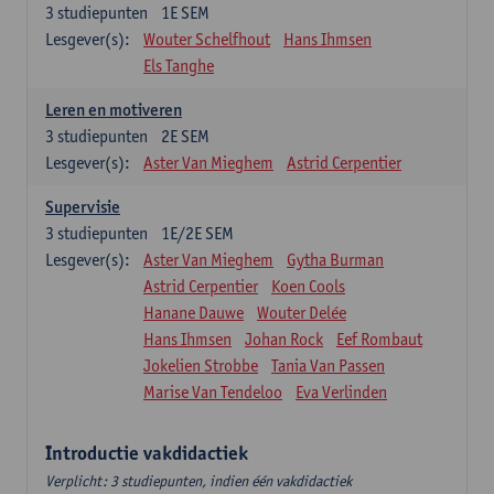
3
studiepunten
1E SEM
Lesgever(s):
Wouter Schelfhout
Hans Ihmsen
Els Tanghe
Leren en motiveren
3
studiepunten
2E SEM
Lesgever(s):
Aster Van Mieghem
Astrid Cerpentier
Supervisie
3
studiepunten
1E/2E SEM
Lesgever(s):
Aster Van Mieghem
Gytha Burman
Astrid Cerpentier
Koen Cools
Hanane Dauwe
Wouter Delée
Hans Ihmsen
Johan Rock
Eef Rombaut
Jokelien Strobbe
Tania Van Passen
Marise Van Tendeloo
Eva Verlinden
Introductie vakdidactiek
Verplicht: 3 studiepunten, indien één vakdidactiek