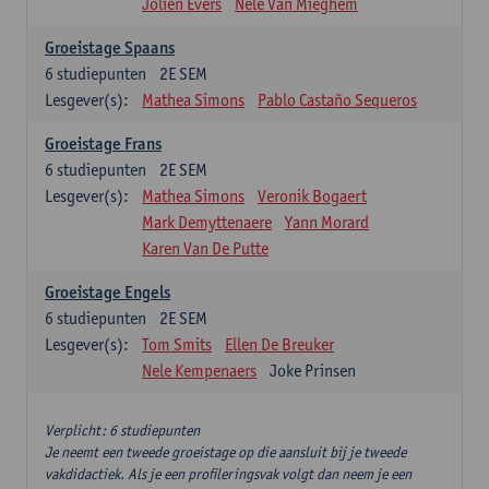
Jolien Evers
Nele Van Mieghem
Groeistage Spaans
6
studiepunten
2E SEM
Lesgever(s):
Mathea Simons
Pablo Castaño Sequeros
Groeistage Frans
6
studiepunten
2E SEM
Lesgever(s):
Mathea Simons
Veronik Bogaert
Mark Demyttenaere
Yann Morard
Karen Van De Putte
Groeistage Engels
6
studiepunten
2E SEM
Lesgever(s):
Tom Smits
Ellen De Breuker
Nele Kempenaers
Joke Prinsen
Verplicht: 6 studiepunten
Je neemt een tweede groeistage op die aansluit bij je tweede
vakdidactiek. Als je een profileringsvak volgt dan neem je een