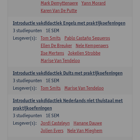
Mark Demyttenaere
Yann Morard
Karen Van De Putte
Introductie vakdidactiek Engels met praktijkoefeningen
3
studiepunten
1E SEM
Lesgever(s):
Tom Smits
Pablo Castaño Sequeros
Ellen De Breuker
Nele Kempenaers
Ilse Mertens
Jokelien Strobbe
Marise Van Tendeloo
Introductie vakdidactiek Duits met praktijkoefeningen
3
studiepunten
1E SEM
Lesgever(s):
Tom Smits
Marise Van Tendeloo
Introductie vakdidactiek Nederlands niet thuistaal met
praktijkoefeningen
3
studiepunten
1E SEM
Lesgever(s):
Jordi Casteleyn
Hanane Dauwe
Jolien Evers
Nele Van Mieghem