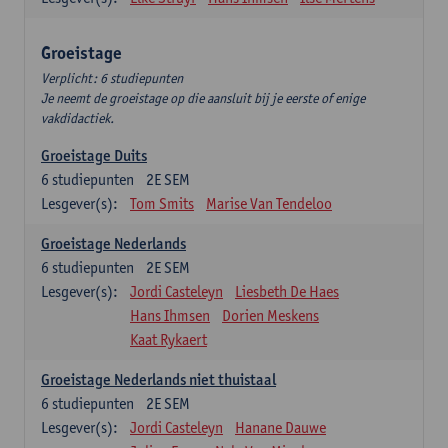
Groeistage
Verplicht: 6 studiepunten
Je neemt de groeistage op die aansluit bij je eerste of enige
vakdidactiek.
Groeistage Duits
6
studiepunten
2E SEM
Lesgever(s):
Tom Smits
Marise Van Tendeloo
Groeistage Nederlands
6
studiepunten
2E SEM
Lesgever(s):
Jordi Casteleyn
Liesbeth De Haes
Hans Ihmsen
Dorien Meskens
Kaat Rykaert
Groeistage Nederlands niet thuistaal
6
studiepunten
2E SEM
Lesgever(s):
Jordi Casteleyn
Hanane Dauwe