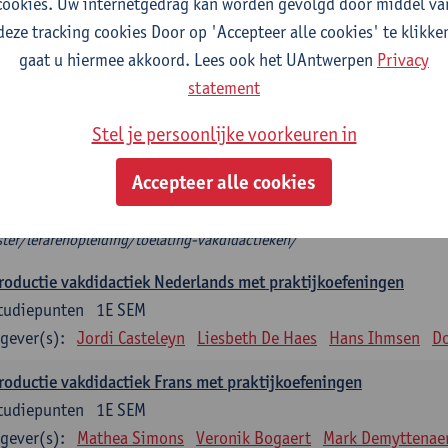
cookies. Uw internetgedrag kan worden gevolgd door middel va
deze tracking cookies Door op 'Accepteer alle cookies' te klikke
troductie vakdidactiek
gaat u hiermee akkoord. Lees ook het UAntwerpen
Privacy
plicht: 3 studiepunten, indien één vakdidactiek
statement
tudiepunten, indien 2 vakdidactieken
het modeltraject kies je 2 introducties vakdidactiek die aansluiten bij je 
Stel je persoonlijke voorkeuren in
roductie vakdidactiek, dan kies je twee verdiepende keuzevakken.
 mag je niet als enige vakdidactiek nemen.
Accepteer alle cookies
t zeker welke (Introductie) vakdidactiek je op basis van je diploma mag 
ps://www.uantwerpen.be/nl/studeren/aanbod/alle-opleidingen/educat
ter/lerarenopleiding/toelating-vakdidactieken/
roductie vakdidactiek Nederlands met praktijkoefeningen
tudiepunten
1E SEM
gever(s):
Jordi Casteleyn
Liesbeth De Haes
Hans Ihmsen
Do
roductie vakdidactiek Frans met praktijkoefeningen
tudiepunten
1E SEM
gever(s):
Mathea Simons
Veronik Bogaert
Mark Demyttenae