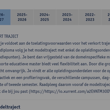
26-
2025-
2024-
2023-
2022-
2
27
2026
2025
2024
2023
RT TRAJECT
 je voldoet aan de toelatingsvoorwaarden voor het verkort traje
diploma volg je het modeltraject met enkel de opleidingsonde
udiepunten). Je bent dan vrijgesteld van de domeinspecifieke 
orte educatieve master biedt veel flexibiliteit aan. Door die gro
cht omvangrijk. Je vindt er alle opleidingsonderdelen voor de o
actiek en een profileringsvak, de verschillende campussen, dag
ste of tweede semester. Raadpleeg daarom vooraf de modeltrajec
t die bij jou past (https://https://io.xurrent.com/a2E9NTM3OD
deltraject