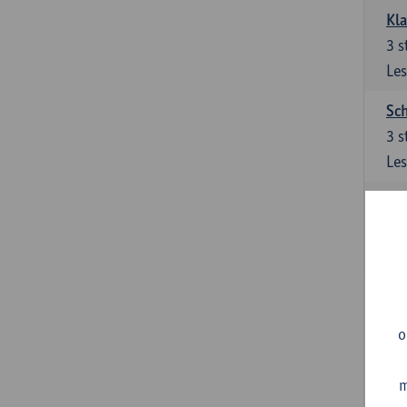
Kl
3
s
Les
Sch
3
s
Les
Ler
3
s
Les
Sup
3
s
o
Les
m