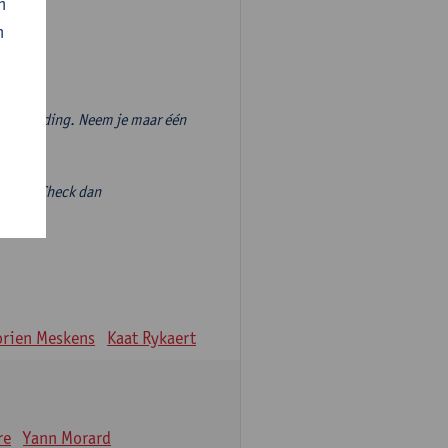
n
n
vooropleiding. Neem je maar één
volgen? Check dan
ieve-
rien Meskens
Kaat Rykaert
re
Yann Morard