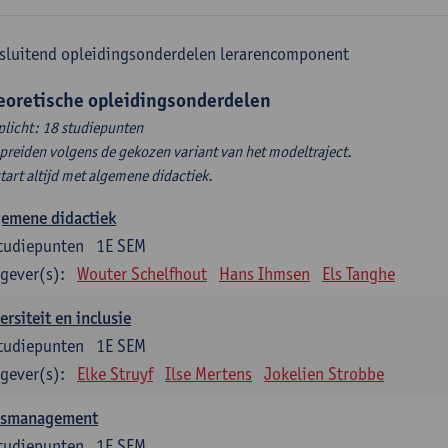
sluitend opleidingsonderdelen lerarencomponent
eoretische opleidingsonderdelen
plicht: 18 studiepunten
spreiden volgens de gekozen variant van het modeltraject.
start altijd met algemene didactiek.
gemene didactiek
tudiepunten
1E SEM
gever(s):
Wouter Schelfhout
Hans Ihmsen
Els Tanghe
ersiteit en inclusie
tudiepunten
1E SEM
gever(s):
Elke Struyf
Ilse Mertens
Jokelien Strobbe
asmanagement
tudiepunten
1E SEM