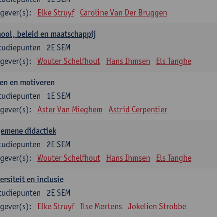
gever(s):
Elke Struyf
Caroline Van Der Bruggen
ool, beleid en maatschappij
tudiepunten
2E SEM
gever(s):
Wouter Schelfhout
Hans Ihmsen
Els Tanghe
en en motiveren
tudiepunten
1E SEM
gever(s):
Aster Van Mieghem
Astrid Cerpentier
gemene didactiek
tudiepunten
2E SEM
gever(s):
Wouter Schelfhout
Hans Ihmsen
Els Tanghe
ersiteit en inclusie
tudiepunten
2E SEM
gever(s):
Elke Struyf
Ilse Mertens
Jokelien Strobbe