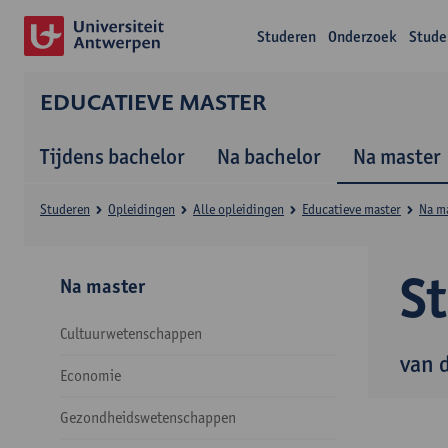
Studeren
Onderzoek
Stude
EDUCATIEVE MASTER
Tijdens bachelor
Na bachelor
Na master
Studeren
Opleidingen
Alle opleidingen
Educatieve master
Na m
S
Na master
Cultuurwetenschappen
van 
Economie
Gezondheidswetenschappen