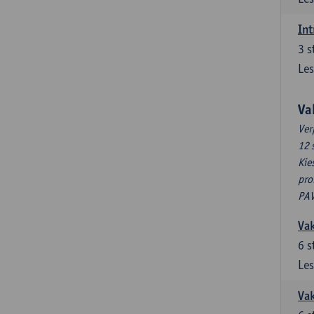
Int
3
s
Les
Va
Ver
12 
Kie
pro
PAV
Vak
6
s
Les
Vak