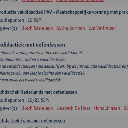
roductie vakdidactiek PAV - Maatschappelijke vorming met prak
tudiepunten
1E SEM
gever(s):
Jordi Casteleyn
Gytha Burman
Eva Verlinden
kdidactiek met oefenlessen
plicht: 6 studiepunten, indien één vakdidactiek
studiepunten, indien 2 vakdidactieken
s de vakdidactiek(en) die aansluit(en) bij de Introductie vakdidactiek(en) 
fileringsvak, dan kies je slechts één vakdidactiek.
 kan enkel als tweede vakdidactiek.
didactiek Nederlands met oefenlessen
tudiepunten
1E/2E SEM
gever(s):
Jordi Casteleyn
Liesbeth De Haes
Hans Ihmsen
Do
didactiek Frans met oefenlessen