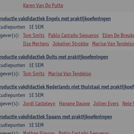
Karen Van De Putte
roductie vakdidactiek Engels met praktijkoefeningen
tudiepunten
1E SEM
gever(s):
Tom Smits
Pablo Castaño Sequeros
Ellen De Breuk
Ilse Mertens
Jokelien Strobbe
Marise Van Tendelo
roductie vakdidactiek Duits met praktijkoefeningen
tudiepunten
1E SEM
gever(s):
Tom Smits
Marise Van Tendeloo
roductie vakdidactiek Nederlands niet thuistaal met praktijkoe
tudiepunten
1E SEM
gever(s):
Jordi Casteleyn
Hanane Dauwe
Jolien Evers
Nele
roductie vakdidactiek Spaans met praktijkoefeningen
tudiepunten
1E SEM
gever(s):
Mathea Simons
Pablo Castaño Sequeros