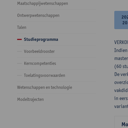
Maatschappijwetenschappen
Ontwerpwetenschappen
20
20
Talen
Studieprogramma
VERKO
Indien
Voorbeeldrooster
master
Kerncompetenties
(60 st
De verk
Toelatingsvoorwaarden
overzi
Wetenschappen en technologie
vakdid
in eer
Modeltrajecten
varian
Mo