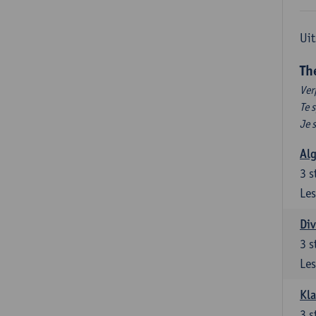
Uit
Th
Ver
Te 
Je 
Al
3
s
Les
Div
3
s
Les
Kl
3
s