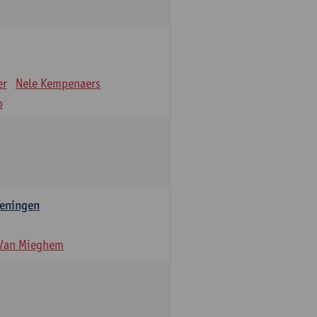
er
Nele Kempenaers
o
feningen
 Van Mieghem