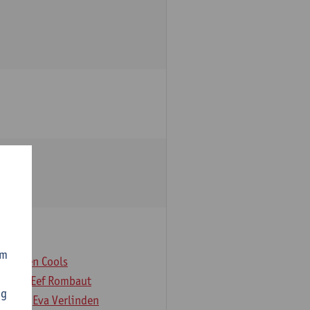
om
er
Koen Cools
Rock
Eef Rombaut
ng
deloo
Eva Verlinden