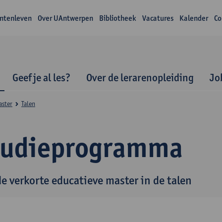
ntenleven
Over UAntwerpen
Bibliotheek
Vacatures
Kalender
Co
Geef je al les?
Over de lerarenopleiding
Jo
aster
Talen
tudieprogramma
de verkorte educatieve master in de talen