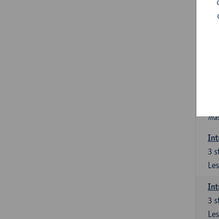
In
Ver
6 s
In 
int
PAV
Nie
htt
mas
Int
3
s
Les
Int
3
s
Les