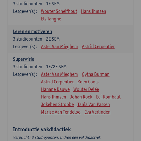
3
studiepunten
1E SEM
Lesgever(s):
Wouter Schelfhout
Hans Ihmsen
Els Tanghe
Leren en motiveren
3
studiepunten
2E SEM
Lesgever(s):
Aster Van Mieghem
Astrid Cerpentier
Supervisie
3
studiepunten
1E/2E SEM
Lesgever(s):
Aster Van Mieghem
Gytha Burman
Astrid Cerpentier
Koen Cools
Hanane Dauwe
Wouter Delée
Hans Ihmsen
Johan Rock
Eef Rombaut
Jokelien Strobbe
Tania Van Passen
Marise Van Tendeloo
Eva Verlinden
Introductie vakdidactiek
Verplicht: 3 studiepunten, indien één vakdidactiek