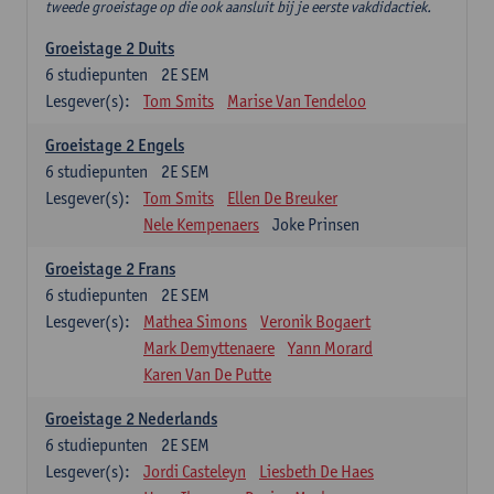
tweede groeistage op die ook aansluit bij je eerste vakdidactiek.
Groeistage 2 Duits
6
studiepunten
2E SEM
Lesgever(s):
Tom Smits
Marise Van Tendeloo
Groeistage 2 Engels
6
studiepunten
2E SEM
Lesgever(s):
Tom Smits
Ellen De Breuker
Nele Kempenaers
Joke Prinsen
Groeistage 2 Frans
6
studiepunten
2E SEM
Lesgever(s):
Mathea Simons
Veronik Bogaert
Mark Demyttenaere
Yann Morard
Karen Van De Putte
Groeistage 2 Nederlands
6
studiepunten
2E SEM
Lesgever(s):
Jordi Casteleyn
Liesbeth De Haes