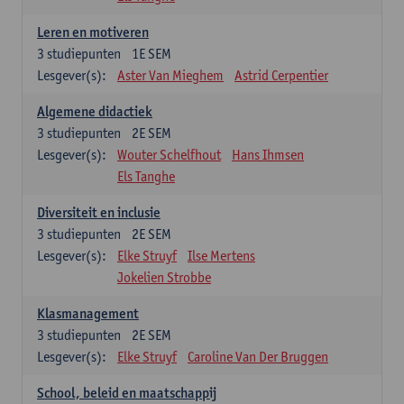
Leren en motiveren
3
studiepunten
1E SEM
Lesgever(s):
Aster Van Mieghem
Astrid Cerpentier
Algemene didactiek
3
studiepunten
2E SEM
Lesgever(s):
Wouter Schelfhout
Hans Ihmsen
Els Tanghe
Diversiteit en inclusie
3
studiepunten
2E SEM
Lesgever(s):
Elke Struyf
Ilse Mertens
Jokelien Strobbe
Klasmanagement
3
studiepunten
2E SEM
Lesgever(s):
Elke Struyf
Caroline Van Der Bruggen
School, beleid en maatschappij