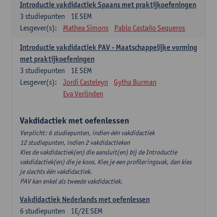
Introductie vakdidactiek Spaans met praktijkoefeningen
3
studiepunten
1E SEM
Lesgever(s):
Mathea Simons
Pablo Castaño Sequeros
Introductie vakdidactiek PAV - Maatschappelijke vorming
met praktijkoefeningen
3
studiepunten
1E SEM
Lesgever(s):
Jordi Casteleyn
Gytha Burman
Eva Verlinden
Vakdidactiek met oefenlessen
Verplicht: 6 studiepunten, indien één vakdidactiek
12 studiepunten, indien 2 vakdidactieken
Kies de vakdidactiek(en) die aansluit(en) bij de Introductie
vakdidactiek(en) die je koos. Kies je een profileringsvak, dan kies
je slechts één vakdidactiek.
PAV kan enkel als tweede vakdidactiek.
Vakdidactiek Nederlands met oefenlessen
6
studiepunten
1E/2E SEM