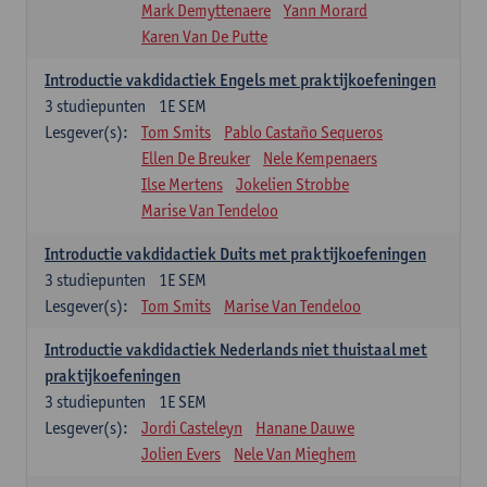
Mark Demyttenaere
Yann Morard
Karen Van De Putte
Introductie vakdidactiek Engels met praktijkoefeningen
3
studiepunten
1E SEM
Lesgever(s):
Tom Smits
Pablo Castaño Sequeros
Ellen De Breuker
Nele Kempenaers
Ilse Mertens
Jokelien Strobbe
Marise Van Tendeloo
Introductie vakdidactiek Duits met praktijkoefeningen
3
studiepunten
1E SEM
Lesgever(s):
Tom Smits
Marise Van Tendeloo
Introductie vakdidactiek Nederlands niet thuistaal met
praktijkoefeningen
3
studiepunten
1E SEM
Lesgever(s):
Jordi Casteleyn
Hanane Dauwe
Jolien Evers
Nele Van Mieghem