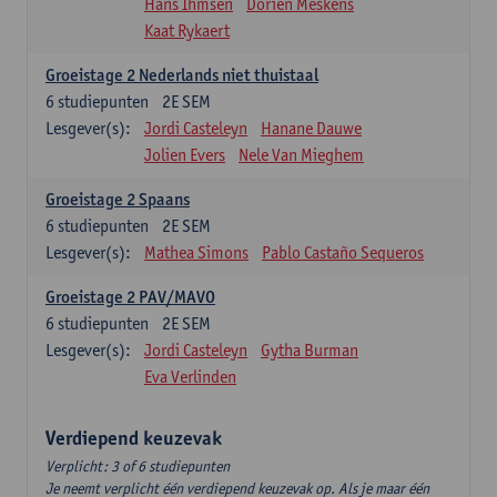
Hans Ihmsen
Dorien Meskens
Kaat Rykaert
Groeistage 2 Nederlands niet thuistaal
6
studiepunten
2E SEM
Lesgever(s):
Jordi Casteleyn
Hanane Dauwe
Jolien Evers
Nele Van Mieghem
Groeistage 2 Spaans
6
studiepunten
2E SEM
Lesgever(s):
Mathea Simons
Pablo Castaño Sequeros
Groeistage 2 PAV/MAVO
6
studiepunten
2E SEM
Lesgever(s):
Jordi Casteleyn
Gytha Burman
Eva Verlinden
Verdiepend keuzevak
Verplicht: 3 of 6 studiepunten
Je neemt verplicht één verdiepend keuzevak op. Als je maar één