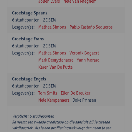
Jolien Evers
Nele Van Mieghem
Groeistage Spaans
6
studiepunten
2E SEM
Lesgever(s):
Mathea Simons
Pablo Castaño Sequeros
Groeistage Frans
6
studiepunten
2E SEM
Lesgever(s):
Mathea Simons
Veronik Bogaert
Mark Demyttenaere
Yann Morard
Karen Van De Putte
Groeistage Engels
6
studiepunten
2E SEM
Lesgever(s):
Tom Smits
Ellen De Breuker
Nele Kempenaers
Joke Prinsen
Verplicht: 6 studiepunten
Je neemt een tweede groeistage op die aansluit bij je tweede
vakdidactiek. Als je een profileringsvak volgt dan neem je een