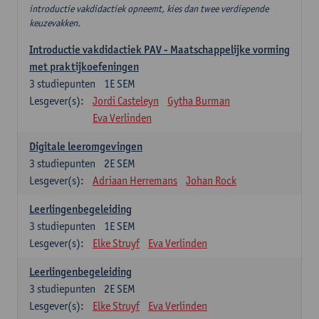
introductie vakdidactiek opneemt, kies dan twee verdiepende
keuzevakken.
Introductie vakdidactiek PAV - Maatschappelijke vorming
met praktijkoefeningen
3
studiepunten
1E SEM
Lesgever(s):
Jordi Casteleyn
Gytha Burman
Eva Verlinden
Digitale leeromgevingen
3
studiepunten
2E SEM
Lesgever(s):
Adriaan Herremans
Johan Rock
Leerlingenbegeleiding
3
studiepunten
1E SEM
Lesgever(s):
Elke Struyf
Eva Verlinden
Leerlingenbegeleiding
3
studiepunten
2E SEM
Lesgever(s):
Elke Struyf
Eva Verlinden