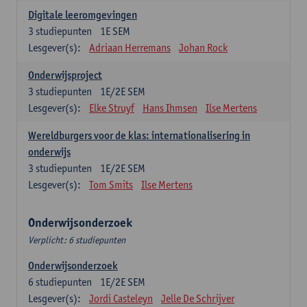
Digitale leeromgevingen
3
studiepunten
1E SEM
Lesgever(s):
Adriaan Herremans
Johan Rock
Onderwijsproject
3
studiepunten
1E/2E SEM
Lesgever(s):
Elke Struyf
Hans Ihmsen
Ilse Mertens
Wereldburgers voor de klas: internationalisering in
onderwijs
3
studiepunten
1E/2E SEM
Lesgever(s):
Tom Smits
Ilse Mertens
Onderwijsonderzoek
Verplicht: 6 studiepunten
Onderwijsonderzoek
6
studiepunten
1E/2E SEM
Lesgever(s):
Jordi Casteleyn
Jelle De Schrijver