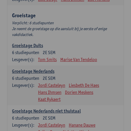
Groeistage
Verplicht: 6 studiepunten
Je neemt de groeistage op die aansluit bij je eerste of enige
vakdidactiek.
Groeistage Duits
6
studiepunten
2E SEM
Lesgever(s):
Tom Smits
Marise Van Tendeloo
Groeistage Nederlands
6
studiepunten
2E SEM
Lesgever(s):
Jordi Casteleyn
Liesbeth De Haes
Hans Ihmsen
Dorien Meskens
Kaat Rykaert
Groeistage Nederlands niet thuistaal
6
studiepunten
2E SEM
Lesgever(s):
Jordi Casteleyn
Hanane Dauwe