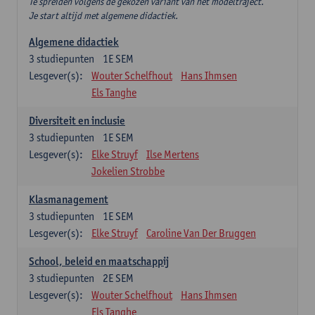
Te spreiden volgens de gekozen variant van het modeltraject.
Je start altijd met algemene didactiek.
Algemene didactiek
3
studiepunten
1E SEM
Lesgever(s):
Wouter Schelfhout
Hans Ihmsen
Els Tanghe
Diversiteit en inclusie
3
studiepunten
1E SEM
Lesgever(s):
Elke Struyf
Ilse Mertens
Jokelien Strobbe
Klasmanagement
3
studiepunten
1E SEM
Lesgever(s):
Elke Struyf
Caroline Van Der Bruggen
School, beleid en maatschappij
3
studiepunten
2E SEM
Lesgever(s):
Wouter Schelfhout
Hans Ihmsen
Els Tanghe