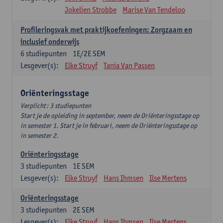
Jokelien Strobbe
Marise Van Tendeloo
Profileringsvak met praktijkoefeningen: Zorgzaam en
inclusief onderwijs
6
studiepunten
1E/2E SEM
Lesgever(s):
Elke Struyf
Tania Van Passen
Oriënteringsstage
Verplicht: 3 studiepunten
Start je de opleiding in september, neem de Oriënteringsstage op
in semester 1. Start je in februari, neem de Oriënteringsstage op
in semester 2.
Oriënteringsstage
3
studiepunten
1E SEM
Lesgever(s):
Elke Struyf
Hans Ihmsen
Ilse Mertens
Oriënteringsstage
3
studiepunten
2E SEM
Lesgever(s):
Elke Struyf
Hans Ihmsen
Ilse Mertens