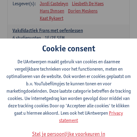
Lesgever(s):
Jordi Casteleyn
Liesbeth De Haes
Hans Ihmsen
Dorien Meskens
Kaat Rykaert
Vakdidactiek Frans met oefenlessen
6
studiepunten
1E/2E SEM
Lesgever(s):
Mathea Simons
Veronik Bogaert
Cookie consent
Mark Demyttenaere
Yann Morard
Karen Van De Putte
De UAntwerpen maakt gebruik van cookies en daarmee
vergelijkbare technieken voor het functioneren, meten en
Vakdidactiek Engels met oefenlessen
optimaliseren van de website. Ook worden er cookies geplaatst om
6
studiepunten
1E/2E SEM
b.v. YouTubefilmpjes te kunnen tonen en voor
Lesgever(s):
Tom Smits
Ellen De Breuker
marketingdoeleinden. Deze laatste categorie betreffen de tracking
Nele Kempenaers
Joke Prinsen
cookies. Uw internetgedrag kan worden gevolgd door middel van
deze tracking cookies Door op 'Accepteer alle cookies' te klikken
Vakdidactiek Duits met oefenlessen
gaat u hiermee akkoord. Lees ook het UAntwerpen
Privacy
6
studiepunten
1E/2E SEM
statement
Lesgever(s):
Tom Smits
Marise Van Tendeloo
Vakdidactiek Nederlands niet-thuistaal met oefenlessen
Stel je persoonlijke voorkeuren in