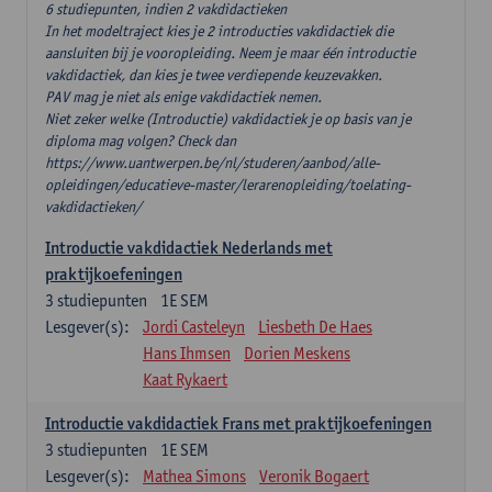
6 studiepunten, indien 2 vakdidactieken
In het modeltraject kies je 2 introducties vakdidactiek die
aansluiten bij je vooropleiding. Neem je maar één introductie
vakdidactiek, dan kies je twee verdiepende keuzevakken.
PAV mag je niet als enige vakdidactiek nemen.
Niet zeker welke (Introductie) vakdidactiek je op basis van je
diploma mag volgen? Check dan
https://www.uantwerpen.be/nl/studeren/aanbod/alle-
opleidingen/educatieve-master/lerarenopleiding/toelating-
vakdidactieken/
Introductie vakdidactiek Nederlands met
praktijkoefeningen
3
studiepunten
1E SEM
Lesgever(s):
Jordi Casteleyn
Liesbeth De Haes
Hans Ihmsen
Dorien Meskens
Kaat Rykaert
Introductie vakdidactiek Frans met praktijkoefeningen
3
studiepunten
1E SEM
Lesgever(s):
Mathea Simons
Veronik Bogaert