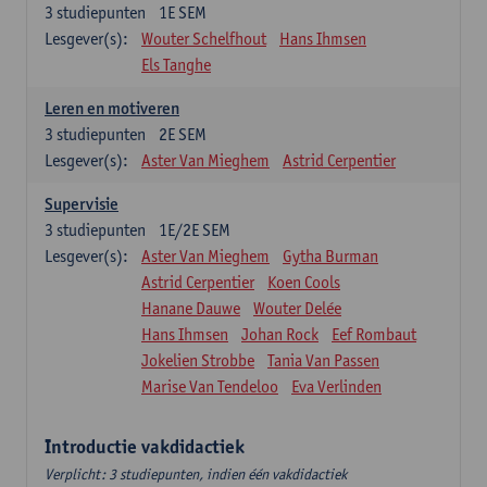
3
studiepunten
1E SEM
Lesgever(s):
Wouter Schelfhout
Hans Ihmsen
Els Tanghe
Leren en motiveren
3
studiepunten
2E SEM
Lesgever(s):
Aster Van Mieghem
Astrid Cerpentier
Supervisie
3
studiepunten
1E/2E SEM
Lesgever(s):
Aster Van Mieghem
Gytha Burman
Astrid Cerpentier
Koen Cools
Hanane Dauwe
Wouter Delée
Hans Ihmsen
Johan Rock
Eef Rombaut
Jokelien Strobbe
Tania Van Passen
Marise Van Tendeloo
Eva Verlinden
Introductie vakdidactiek
Verplicht: 3 studiepunten, indien één vakdidactiek