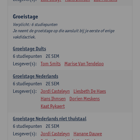
Groeistage
Verplicht: 6 studiepunten
Je neemt de groeistage op die aansluit bij je eerste of enige
vakdidactiek.
Groeistage Duits
6
studiepunten
2E SEM
Lesgever(s):
Tom Smits
Marise Van Tendeloo
Groeistage Nederlands
6
studiepunten
2E SEM
Lesgever(s):
Jordi Casteleyn
Liesbeth De Haes
Hans Ihmsen
Dorien Meskens
Kaat Rykaert
Groeistage Nederlands niet thuistaal
6
studiepunten
2E SEM
Lesgever(s):
Jordi Casteleyn
Hanane Dauwe