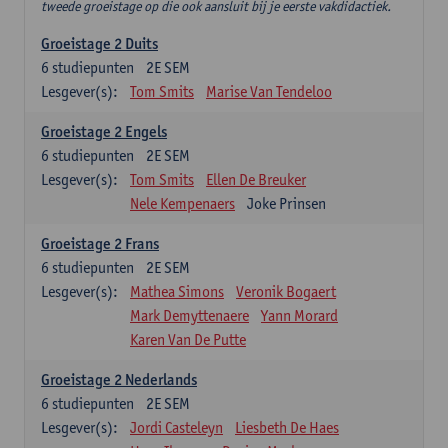
tweede groeistage op die ook aansluit bij je eerste vakdidactiek.
Groeistage 2 Duits
6
studiepunten
2E SEM
Lesgever(s):
Tom Smits
Marise Van Tendeloo
Groeistage 2 Engels
6
studiepunten
2E SEM
Lesgever(s):
Tom Smits
Ellen De Breuker
Nele Kempenaers
Joke Prinsen
Groeistage 2 Frans
6
studiepunten
2E SEM
Lesgever(s):
Mathea Simons
Veronik Bogaert
Mark Demyttenaere
Yann Morard
Karen Van De Putte
Groeistage 2 Nederlands
6
studiepunten
2E SEM
Lesgever(s):
Jordi Casteleyn
Liesbeth De Haes