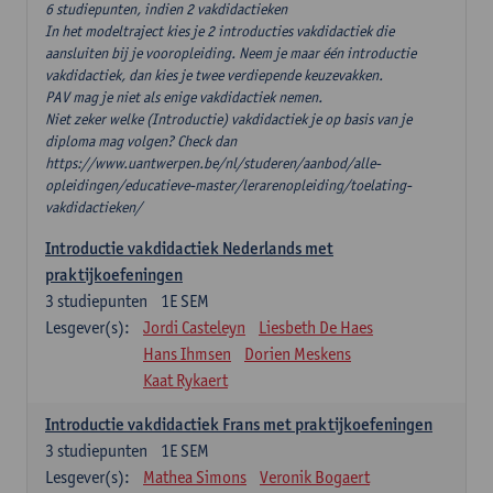
6 studiepunten, indien 2 vakdidactieken
In het modeltraject kies je 2 introducties vakdidactiek die
aansluiten bij je vooropleiding. Neem je maar één introductie
vakdidactiek, dan kies je twee verdiepende keuzevakken.
PAV mag je niet als enige vakdidactiek nemen.
Niet zeker welke (Introductie) vakdidactiek je op basis van je
diploma mag volgen? Check dan
https://www.uantwerpen.be/nl/studeren/aanbod/alle-
opleidingen/educatieve-master/lerarenopleiding/toelating-
vakdidactieken/
Introductie vakdidactiek Nederlands met
praktijkoefeningen
3
studiepunten
1E SEM
Lesgever(s):
Jordi Casteleyn
Liesbeth De Haes
Hans Ihmsen
Dorien Meskens
Kaat Rykaert
Introductie vakdidactiek Frans met praktijkoefeningen
3
studiepunten
1E SEM
Lesgever(s):
Mathea Simons
Veronik Bogaert