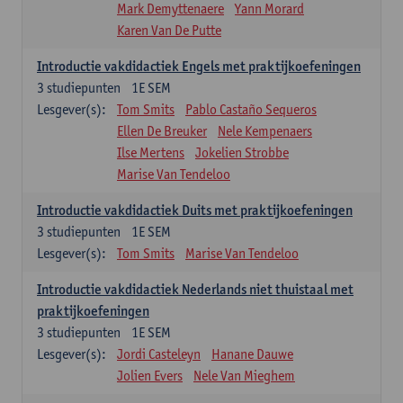
Mark Demyttenaere
Yann Morard
Karen Van De Putte
Introductie vakdidactiek Engels met praktijkoefeningen
3
studiepunten
1E SEM
Lesgever(s):
Tom Smits
Pablo Castaño Sequeros
Ellen De Breuker
Nele Kempenaers
Ilse Mertens
Jokelien Strobbe
Marise Van Tendeloo
Introductie vakdidactiek Duits met praktijkoefeningen
3
studiepunten
1E SEM
Lesgever(s):
Tom Smits
Marise Van Tendeloo
Introductie vakdidactiek Nederlands niet thuistaal met
praktijkoefeningen
3
studiepunten
1E SEM
Lesgever(s):
Jordi Casteleyn
Hanane Dauwe
Jolien Evers
Nele Van Mieghem