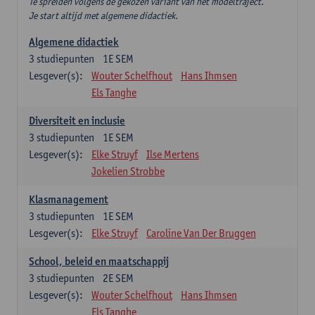
Te spreiden volgens de gekozen variant van het modeltraject.
Je start altijd met algemene didactiek.
Algemene didactiek
3
studiepunten
1E SEM
Lesgever(s):
Wouter Schelfhout
Hans Ihmsen
Els Tanghe
Diversiteit en inclusie
3
studiepunten
1E SEM
Lesgever(s):
Elke Struyf
Ilse Mertens
Jokelien Strobbe
Klasmanagement
3
studiepunten
1E SEM
Lesgever(s):
Elke Struyf
Caroline Van Der Bruggen
School, beleid en maatschappij
3
studiepunten
2E SEM
Lesgever(s):
Wouter Schelfhout
Hans Ihmsen
Els Tanghe