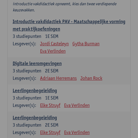
introductie vakdidactiek opneemt, kies dan twee verdiepende
keuzevakken.
Introductie vakdidactiek PAV - Maatschappelijke vorming
met praktijkoefeningen
3
studiepunten
1E SEM
Lesgever(s):
Jordi Casteleyn
Gytha Burman
Eva Verlinden
Digitale leeromgevingen
3
studiepunten
2E SEM
Lesgever(s):
Adriaan Herremans
Johan Rock
Leerlingenbegeleiding
3
studiepunten
1E SEM
Lesgever(s):
Elke Struyf
Eva Verlinden
Leerlingenbegeleiding
3
studiepunten
2E SEM
Lesgever(s):
Elke Struyf
Eva Verlinden