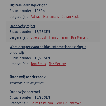
Digitale leeromgevingen
3
studiepunten
1E SEM
Lesgever(s):
Adriaan Herremans
Johan Rock
Onderwijsproject
3
studiepunten
1E/2E SEM
Lesgever(s):
Elke Struyf
Hans Ihmsen
Ilse Mertens
Wereldburgers voor de klas: internationalisering in
onderwijs
3
studiepunten
1E/2E SEM
Lesgever(s):
Tom Smits
Ilse Mertens
Onderwijsonderzoek
Verplicht: 6 studiepunten
Onderwijsonderzoek
6
studiepunten
1E/2E SEM
Lesgever(s):
Jordi Casteleyn
Jelle De Schrijver