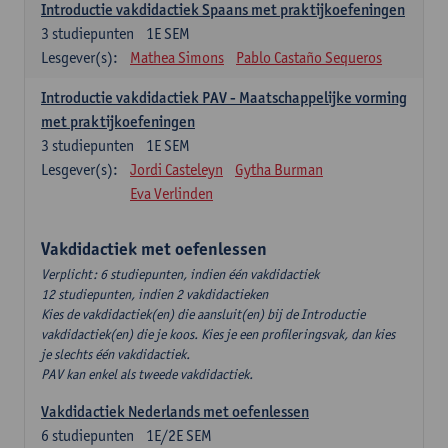
Introductie vakdidactiek Spaans met praktijkoefeningen
3
studiepunten
1E SEM
Lesgever(s):
Mathea Simons
Pablo Castaño Sequeros
Introductie vakdidactiek PAV - Maatschappelijke vorming
met praktijkoefeningen
3
studiepunten
1E SEM
Lesgever(s):
Jordi Casteleyn
Gytha Burman
Eva Verlinden
Vakdidactiek met oefenlessen
Verplicht: 6 studiepunten, indien één vakdidactiek
12 studiepunten, indien 2 vakdidactieken
Kies de vakdidactiek(en) die aansluit(en) bij de Introductie
vakdidactiek(en) die je koos. Kies je een profileringsvak, dan kies
je slechts één vakdidactiek.
PAV kan enkel als tweede vakdidactiek.
Vakdidactiek Nederlands met oefenlessen
6
studiepunten
1E/2E SEM