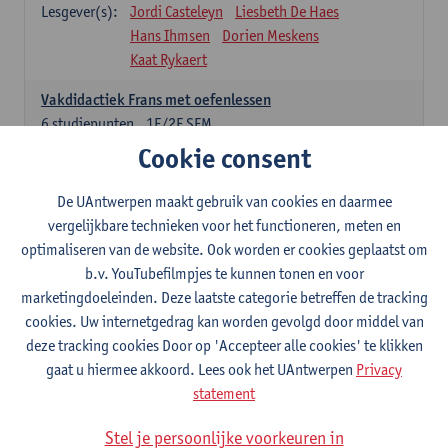
Lesgever(s):
Jordi Casteleyn
Liesbeth De Haes
Hans Ihmsen
Dorien Meskens
Kaat Rykaert
Vakdidactiek Frans met oefenlessen
6
studiepunten
1E/2E SEM
Lesgever(s):
Mathea Simons
Veronik Bogaert
Cookie consent
Mark Demyttenaere
Yann Morard
Karen Van De Putte
De UAntwerpen maakt gebruik van cookies en daarmee
vergelijkbare technieken voor het functioneren, meten en
Vakdidactiek Engels met oefenlessen
optimaliseren van de website. Ook worden er cookies geplaatst om
6
studiepunten
1E/2E SEM
b.v. YouTubefilmpjes te kunnen tonen en voor
Lesgever(s):
Tom Smits
Ellen De Breuker
marketingdoeleinden. Deze laatste categorie betreffen de tracking
Nele Kempenaers
Joke Prinsen
cookies. Uw internetgedrag kan worden gevolgd door middel van
deze tracking cookies Door op 'Accepteer alle cookies' te klikken
Vakdidactiek Duits met oefenlessen
gaat u hiermee akkoord. Lees ook het UAntwerpen
Privacy
6
studiepunten
1E/2E SEM
statement
Lesgever(s):
Tom Smits
Marise Van Tendeloo
Vakdidactiek Nederlands niet-thuistaal met oefenlessen
Stel je persoonlijke voorkeuren in