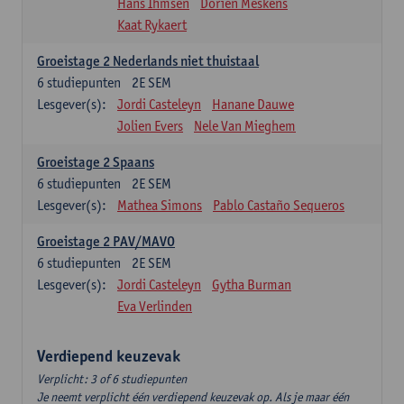
Hans Ihmsen
Dorien Meskens
Kaat Rykaert
Groeistage 2 Nederlands niet thuistaal
6
studiepunten
2E SEM
Lesgever(s):
Jordi Casteleyn
Hanane Dauwe
Jolien Evers
Nele Van Mieghem
Groeistage 2 Spaans
6
studiepunten
2E SEM
Lesgever(s):
Mathea Simons
Pablo Castaño Sequeros
Groeistage 2 PAV/MAVO
6
studiepunten
2E SEM
Lesgever(s):
Jordi Casteleyn
Gytha Burman
Eva Verlinden
Verdiepend keuzevak
Verplicht: 3 of 6 studiepunten
Je neemt verplicht één verdiepend keuzevak op. Als je maar één