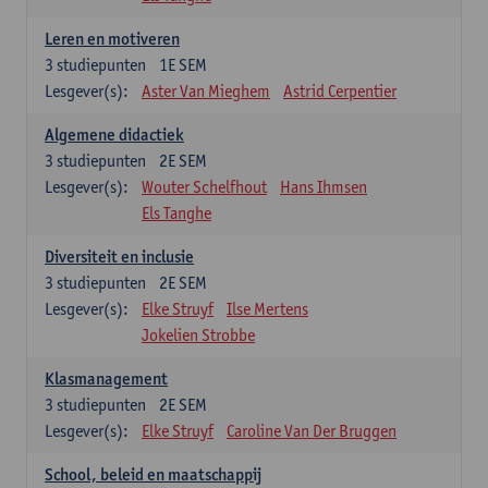
Leren en motiveren
3
studiepunten
1E SEM
Lesgever(s):
Aster Van Mieghem
Astrid Cerpentier
Algemene didactiek
3
studiepunten
2E SEM
Lesgever(s):
Wouter Schelfhout
Hans Ihmsen
Els Tanghe
Diversiteit en inclusie
3
studiepunten
2E SEM
Lesgever(s):
Elke Struyf
Ilse Mertens
Jokelien Strobbe
Klasmanagement
3
studiepunten
2E SEM
Lesgever(s):
Elke Struyf
Caroline Van Der Bruggen
School, beleid en maatschappij