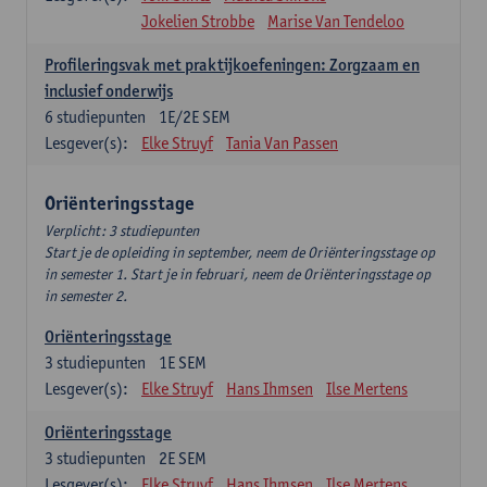
Jokelien Strobbe
Marise Van Tendeloo
Profileringsvak met praktijkoefeningen: Zorgzaam en
inclusief onderwijs
6
studiepunten
1E/2E SEM
Lesgever(s):
Elke Struyf
Tania Van Passen
Oriënteringsstage
Verplicht: 3 studiepunten
Start je de opleiding in september, neem de Oriënteringsstage op
in semester 1. Start je in februari, neem de Oriënteringsstage op
in semester 2.
Oriënteringsstage
3
studiepunten
1E SEM
Lesgever(s):
Elke Struyf
Hans Ihmsen
Ilse Mertens
Oriënteringsstage
3
studiepunten
2E SEM
Lesgever(s):
Elke Struyf
Hans Ihmsen
Ilse Mertens