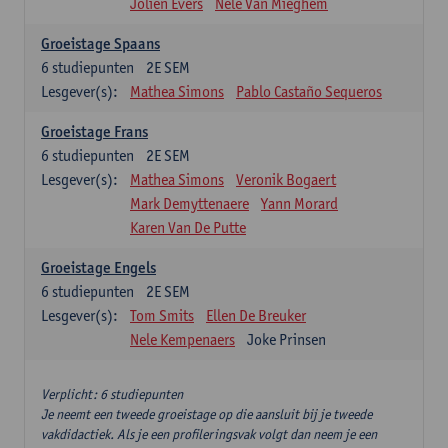
Jolien Evers
Nele Van Mieghem
Groeistage Spaans
6
studiepunten
2E SEM
Lesgever(s):
Mathea Simons
Pablo Castaño Sequeros
Groeistage Frans
6
studiepunten
2E SEM
Lesgever(s):
Mathea Simons
Veronik Bogaert
Mark Demyttenaere
Yann Morard
Karen Van De Putte
Groeistage Engels
6
studiepunten
2E SEM
Lesgever(s):
Tom Smits
Ellen De Breuker
Nele Kempenaers
Joke Prinsen
Verplicht: 6 studiepunten
Je neemt een tweede groeistage op die aansluit bij je tweede
vakdidactiek. Als je een profileringsvak volgt dan neem je een