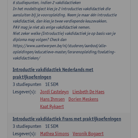
6 studiepunten, indien 2 vakdidactieken
In het modeltraject kies je 2 introducties vakdidactiek die
aansluiten bij je vooropleiding. Neem je maar één introductie
vakdidactiek, dan kies je twee verdiepende keuzevakken.
PAV mag je niet als enige vakdidactiek nemen.
Niet zeker welke (Introductie) vakdidactiek je op basis van je
diploma mag volgen? Check dan
https://www.uantwerpen.be/nl/studeren/aanbod/alle-
opleidingen/educatieve-master/lerarenopleiding/toelating-
vakdidactieken/
Introductie vakdidactiek Nederlands met
praktijkoefeningen
3
studiepunten
1E SEM
Lesgever(s):
Jordi Casteleyn
Liesbeth De Haes
Hans Ihmsen
Dorien Meskens
Kaat Rykaert
Introductie vakdidactiek Frans met praktijkoefeningen
3
studiepunten
1E SEM
Lesgever(s):
Mathea Simons
Veronik Bogaert