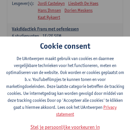
Lesgever(s):
Jordi Casteleyn
Liesbeth De Haes
Hans Ihmsen
Dorien Meskens
Kaat Rykaert
Vakdidactiek Frans met oefenlessen
6
studiepunten
1E/2E SEM
Lesgever(s):
Mathea Simons
Veronik Bogaert
Cookie consent
Mark Demyttenaere
Yann Morard
Karen Van De Putte
De UAntwerpen maakt gebruik van cookies en daarmee
vergelijkbare technieken voor het functioneren, meten en
Vakdidactiek Engels met oefenlessen
optimaliseren van de website. Ook worden er cookies geplaatst om
6
studiepunten
1E/2E SEM
b.v. YouTubefilmpjes te kunnen tonen en voor
Lesgever(s):
Tom Smits
Ellen De Breuker
marketingdoeleinden. Deze laatste categorie betreffen de tracking
Nele Kempenaers
Joke Prinsen
cookies. Uw internetgedrag kan worden gevolgd door middel van
deze tracking cookies Door op 'Accepteer alle cookies' te klikken
Vakdidactiek Duits met oefenlessen
gaat u hiermee akkoord. Lees ook het UAntwerpen
Privacy
6
studiepunten
1E/2E SEM
statement
Lesgever(s):
Tom Smits
Marise Van Tendeloo
Vakdidactiek Nederlands niet-thuistaal met oefenlessen
Stel je persoonlijke voorkeuren in