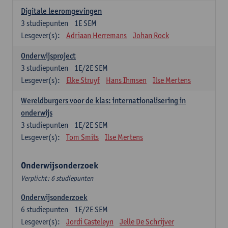
Digitale leeromgevingen
3
studiepunten
1E SEM
Lesgever(s):
Adriaan Herremans
Johan Rock
Onderwijsproject
3
studiepunten
1E/2E SEM
Lesgever(s):
Elke Struyf
Hans Ihmsen
Ilse Mertens
Wereldburgers voor de klas: internationalisering in
onderwijs
3
studiepunten
1E/2E SEM
Lesgever(s):
Tom Smits
Ilse Mertens
Onderwijsonderzoek
Verplicht: 6 studiepunten
Onderwijsonderzoek
6
studiepunten
1E/2E SEM
Lesgever(s):
Jordi Casteleyn
Jelle De Schrijver