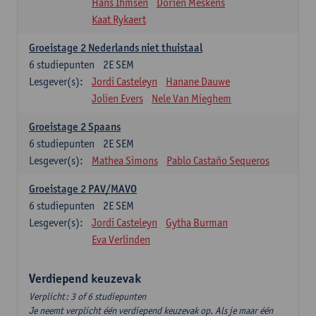
Hans Ihmsen
Dorien Meskens
Kaat Rykaert
Groeistage 2 Nederlands niet thuistaal
6
studiepunten
2E SEM
Lesgever(s):
Jordi Casteleyn
Hanane Dauwe
Jolien Evers
Nele Van Mieghem
Groeistage 2 Spaans
6
studiepunten
2E SEM
Lesgever(s):
Mathea Simons
Pablo Castaño Sequeros
Groeistage 2 PAV/MAVO
6
studiepunten
2E SEM
Lesgever(s):
Jordi Casteleyn
Gytha Burman
Eva Verlinden
Verdiepend keuzevak
Verplicht: 3 of 6 studiepunten
Je neemt verplicht één verdiepend keuzevak op. Als je maar één