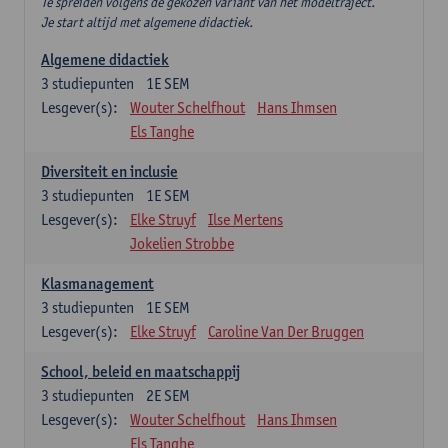
Te spreiden volgens de gekozen variant van het modeltraject.
Je start altijd met algemene didactiek.
Algemene didactiek
3
studiepunten
1E SEM
Lesgever(s):
Wouter Schelfhout
Hans Ihmsen
Els Tanghe
Diversiteit en inclusie
3
studiepunten
1E SEM
Lesgever(s):
Elke Struyf
Ilse Mertens
Jokelien Strobbe
Klasmanagement
3
studiepunten
1E SEM
Lesgever(s):
Elke Struyf
Caroline Van Der Bruggen
School, beleid en maatschappij
3
studiepunten
2E SEM
Lesgever(s):
Wouter Schelfhout
Hans Ihmsen
Els Tanghe