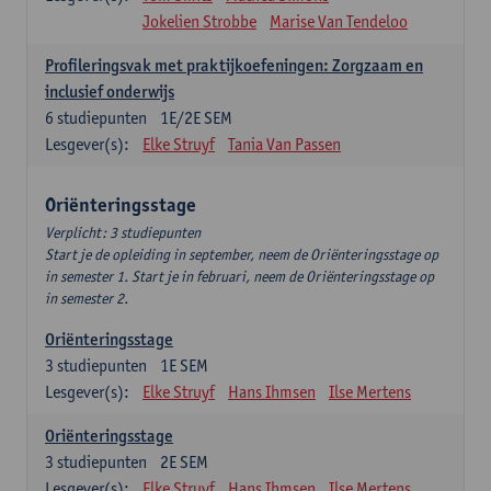
Jokelien Strobbe
Marise Van Tendeloo
Profileringsvak met praktijkoefeningen: Zorgzaam en
inclusief onderwijs
6
studiepunten
1E/2E SEM
Lesgever(s):
Elke Struyf
Tania Van Passen
Oriënteringsstage
Verplicht: 3 studiepunten
Start je de opleiding in september, neem de Oriënteringsstage op
in semester 1. Start je in februari, neem de Oriënteringsstage op
in semester 2.
Oriënteringsstage
3
studiepunten
1E SEM
Lesgever(s):
Elke Struyf
Hans Ihmsen
Ilse Mertens
Oriënteringsstage
3
studiepunten
2E SEM
Lesgever(s):
Elke Struyf
Hans Ihmsen
Ilse Mertens