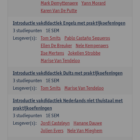
Mark Demyttenaere
Yann Morard
Karen Van De Putte
Introductie vakdidactiek Engels met praktijkoefeningen
3
studiepunten
1E SEM
Lesgever(s):
Tom Smits
Pablo Castaño Sequeros
Ellen De Breuker
Nele Kempenaers
Ilse Mertens
Jokelien Strobbe
Marise Van Tendeloo
Introductie vakdidactiek Duits met praktijkoefeningen
3
studiepunten
1E SEM
Lesgever(s):
Tom Smits
Marise Van Tendeloo
Introductie vakdidactiek Nederlands niet thuistaal met
praktijkoefeningen
3
studiepunten
1E SEM
Lesgever(s):
Jordi Casteleyn
Hanane Dauwe
Jolien Evers
Nele Van Mieghem