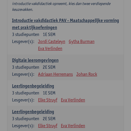
introductie vakdidactiek opneemt, kies dan twee verdiepende
keuzevakken.
Introductie vakdidactiek PAV - Maatschappelijke vorming
met praktijkoefeningen
3
studiepunten
1E SEM
Lesgever(s):
Jordi Casteleyn
Gytha Burman
Eva Verlinden
Digitale leeromgevingen
3
studiepunten
2E SEM
Lesgever(s):
Adriaan Herremans
Johan Rock
Leerlingenbegeleiding
3
studiepunten
1E SEM
Lesgever(s):
Elke Struyf
Eva Verlinden
Leerlingenbegeleiding
3
studiepunten
2E SEM
Lesgever(s):
Elke Struyf
Eva Verlinden