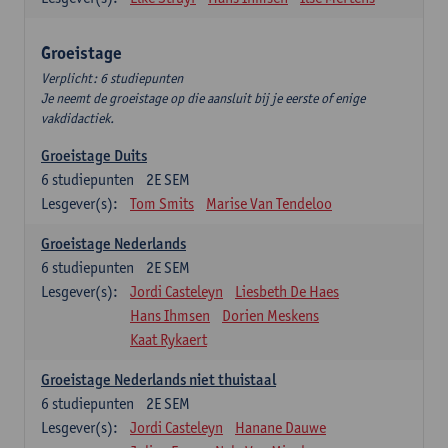
Groeistage
Verplicht: 6 studiepunten
Je neemt de groeistage op die aansluit bij je eerste of enige
vakdidactiek.
Groeistage Duits
6
studiepunten
2E SEM
Lesgever(s):
Tom Smits
Marise Van Tendeloo
Groeistage Nederlands
6
studiepunten
2E SEM
Lesgever(s):
Jordi Casteleyn
Liesbeth De Haes
Hans Ihmsen
Dorien Meskens
Kaat Rykaert
Groeistage Nederlands niet thuistaal
6
studiepunten
2E SEM
Lesgever(s):
Jordi Casteleyn
Hanane Dauwe