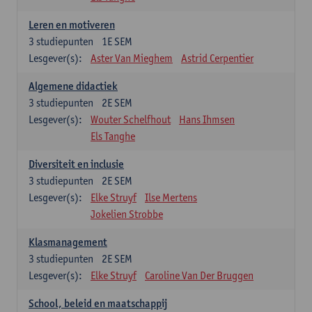
Leren en motiveren
3
studiepunten
1E SEM
Lesgever(s):
Aster Van Mieghem
Astrid Cerpentier
Algemene didactiek
3
studiepunten
2E SEM
Lesgever(s):
Wouter Schelfhout
Hans Ihmsen
Els Tanghe
Diversiteit en inclusie
3
studiepunten
2E SEM
Lesgever(s):
Elke Struyf
Ilse Mertens
Jokelien Strobbe
Klasmanagement
3
studiepunten
2E SEM
Lesgever(s):
Elke Struyf
Caroline Van Der Bruggen
School, beleid en maatschappij