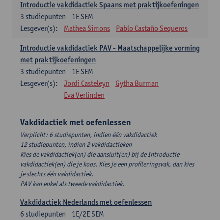
Introductie vakdidactiek Spaans met praktijkoefeningen
3
studiepunten
1E SEM
Lesgever(s):
Mathea Simons
Pablo Castaño Sequeros
Introductie vakdidactiek PAV - Maatschappelijke vorming
met praktijkoefeningen
3
studiepunten
1E SEM
Lesgever(s):
Jordi Casteleyn
Gytha Burman
Eva Verlinden
Vakdidactiek met oefenlessen
Verplicht: 6 studiepunten, indien één vakdidactiek
12 studiepunten, indien 2 vakdidactieken
Kies de vakdidactiek(en) die aansluit(en) bij de Introductie
vakdidactiek(en) die je koos. Kies je een profileringsvak, dan kies
je slechts één vakdidactiek.
PAV kan enkel als tweede vakdidactiek.
Vakdidactiek Nederlands met oefenlessen
6
studiepunten
1E/2E SEM