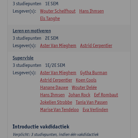
3
studiepunten
1E SEM
Lesgever(s):
Wouter Schelfhout
Hans Ihmsen
Els Tanghe
Leren en motiveren
3
studiepunten
2E SEM
Lesgever(s):
Aster Van Mieghem
Astrid Cerpentier
Supervisie
3
studiepunten
1E/2E SEM
Lesgever(s):
Aster Van Mieghem
Gytha Burman
Astrid Cerpentier
Koen Cools
Hanane Dauwe
Wouter Delée
Hans Ihmsen
Johan Rock
Eef Rombaut
Jokelien Strobbe
Tania Van Passen
Marise Van Tendeloo
Eva Verlinden
Introductie vakdidactiek
Verplicht: 3 studiepunten, indien één vakdidactiek