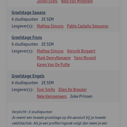
Jolien Evers
Nele Van Mieghem
Groeistage Spaans
6
studiepunten
2E SEM
Lesgever(s):
Mathea Simons
Pablo Castaño Sequeros
Groeistage Frans
6
studiepunten
2E SEM
Lesgever(s):
Mathea Simons
Veronik Bogaert
Mark Demyttenaere
Yann Morard
Karen Van De Putte
Groeistage Engels
6
studiepunten
2E SEM
Lesgever(s):
Tom Smits
Ellen De Breuker
Nele Kempenaers
Joke Prinsen
Verplicht: 6 studiepunten
Je neemt een tweede groeistage op die aansluit bij je tweede
vakdidactiek. Als je een profileringsvak volgt dan neem je een