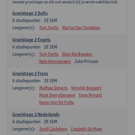
tweede groeistage op die ook aansluit bij je eerste vakdidactiek.
Groeistage 2 Duits
6
studiepunten
2E SEM
Lesgever(s):
Tom Smits
Marise Van Tendeloo
Groeistage 2 Engels
6
studiepunten
2E SEM
Lesgever(s):
Tom Smits
Ellen De Breuker
Nele Kempenaers
Joke Prinsen
Groeistage 2 Frans
6
studiepunten
2E SEM
Lesgever(s):
Mathea Simons
Veronik Bogaert
Mark Demyttenaere
Yann Morard
Karen Van De Putte
Groeistage 2 Nederlands
6
studiepunten
2E SEM
Lesgever(s):
Jordi Casteleyn
Liesbeth De Haes