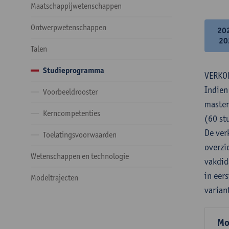
Maatschappijwetenschappen
Ontwerpwetenschappen
20
20
Talen
Studieprogramma
VERKO
Indien
Voorbeeldrooster
master
Kerncompetenties
(60 st
De verk
Toelatingsvoorwaarden
overzi
Wetenschappen en technologie
vakdid
in eer
Modeltrajecten
varian
Mo