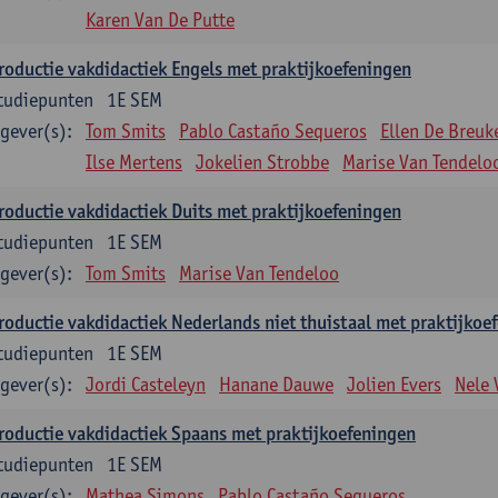
Karen Van De Putte
roductie vakdidactiek Engels met praktijkoefeningen
tudiepunten
1E SEM
gever(s):
Tom Smits
Pablo Castaño Sequeros
Ellen De Breuk
Ilse Mertens
Jokelien Strobbe
Marise Van Tendelo
roductie vakdidactiek Duits met praktijkoefeningen
tudiepunten
1E SEM
gever(s):
Tom Smits
Marise Van Tendeloo
roductie vakdidactiek Nederlands niet thuistaal met praktijkoe
tudiepunten
1E SEM
gever(s):
Jordi Casteleyn
Hanane Dauwe
Jolien Evers
Nele
roductie vakdidactiek Spaans met praktijkoefeningen
tudiepunten
1E SEM
gever(s):
Mathea Simons
Pablo Castaño Sequeros