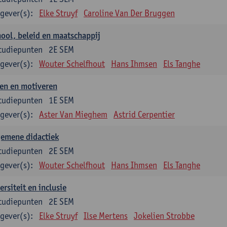
gever(s):
Elke Struyf
Caroline Van Der Bruggen
ool, beleid en maatschappij
tudiepunten
2E SEM
gever(s):
Wouter Schelfhout
Hans Ihmsen
Els Tanghe
en en motiveren
tudiepunten
1E SEM
gever(s):
Aster Van Mieghem
Astrid Cerpentier
gemene didactiek
tudiepunten
2E SEM
gever(s):
Wouter Schelfhout
Hans Ihmsen
Els Tanghe
ersiteit en inclusie
tudiepunten
2E SEM
gever(s):
Elke Struyf
Ilse Mertens
Jokelien Strobbe