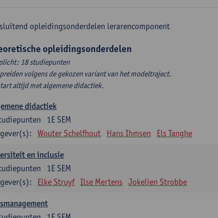
sluitend opleidingsonderdelen lerarencomponent
eoretische opleidingsonderdelen
plicht: 18 studiepunten
spreiden volgens de gekozen variant van het modeltraject.
start altijd met algemene didactiek.
gemene didactiek
tudiepunten
1E SEM
gever(s):
Wouter Schelfhout
Hans Ihmsen
Els Tanghe
ersiteit en inclusie
tudiepunten
1E SEM
gever(s):
Elke Struyf
Ilse Mertens
Jokelien Strobbe
asmanagement
tudiepunten
1E SEM