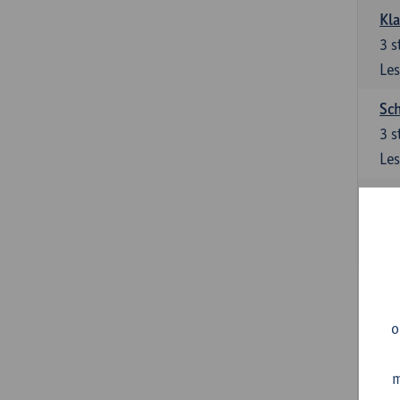
Kl
3
s
Les
Sch
3
s
Les
Ler
3
s
Les
Sup
3
s
o
Les
m