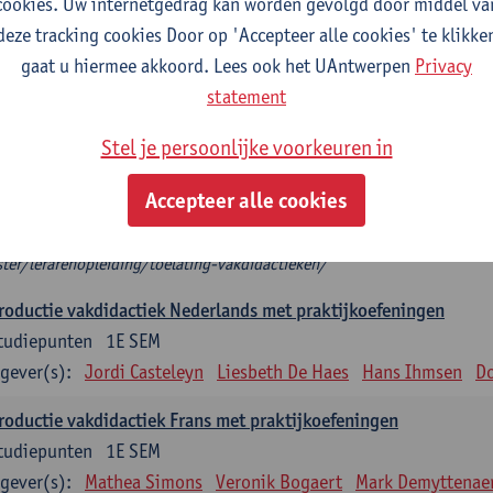
cookies. Uw internetgedrag kan worden gevolgd door middel va
deze tracking cookies Door op 'Accepteer alle cookies' te klikke
troductie vakdidactiek
gaat u hiermee akkoord. Lees ook het UAntwerpen
Privacy
plicht: 3 studiepunten, indien één vakdidactiek
statement
tudiepunten, indien 2 vakdidactieken
het modeltraject kies je 2 introducties vakdidactiek die aansluiten bij je 
Stel je persoonlijke voorkeuren in
roductie vakdidactiek, dan kies je twee verdiepende keuzevakken.
 mag je niet als enige vakdidactiek nemen.
Accepteer alle cookies
t zeker welke (Introductie) vakdidactiek je op basis van je diploma mag 
ps://www.uantwerpen.be/nl/studeren/aanbod/alle-opleidingen/educat
ter/lerarenopleiding/toelating-vakdidactieken/
roductie vakdidactiek Nederlands met praktijkoefeningen
tudiepunten
1E SEM
gever(s):
Jordi Casteleyn
Liesbeth De Haes
Hans Ihmsen
Do
roductie vakdidactiek Frans met praktijkoefeningen
tudiepunten
1E SEM
gever(s):
Mathea Simons
Veronik Bogaert
Mark Demyttenae