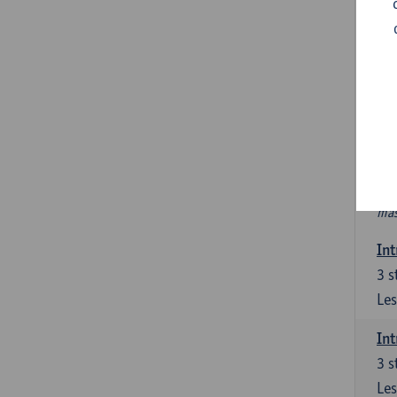
In
Ver
6 s
In 
int
PAV
Nie
htt
mas
Int
3
s
Les
Int
3
s
Les