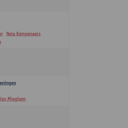
er
Nele Kempenaers
o
feningen
 Van Mieghem