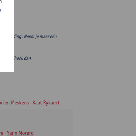
n
n
vooropleiding. Neem je maar één
volgen? Check dan
ieve-
rien Meskens
Kaat Rykaert
re
Yann Morard