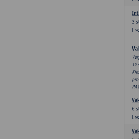
Int
3
s
Les
Va
Ver
12 
Kie
pro
PAV
Vak
6
s
Les
Vak