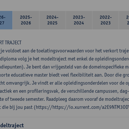
26-
2025-
2024-
2023-
2022-
2
27
2026
2025
2024
2023
RT TRAJECT
 je voldoet aan de toelatingsvoorwaarden voor het verkort traje
diploma volg je het modeltraject met enkel de opleidingsonde
udiepunten). Je bent dan vrijgesteld van de domeinspecifieke 
orte educatieve master biedt veel flexibiliteit aan. Door die gro
cht omvangrijk. Je vindt er alle opleidingsonderdelen voor de o
actiek en een profileringsvak, de verschillende campussen, dag
ste of tweede semester. Raadpleeg daarom vooraf de modeltrajec
t die bij jou past (https://https://io.xurrent.com/a2E9NTM3OD
deltraject