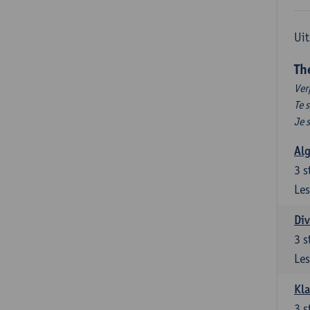
Uit
Th
Ver
Te 
Je 
Al
3
s
Les
Div
3
s
Les
Kl
3
s