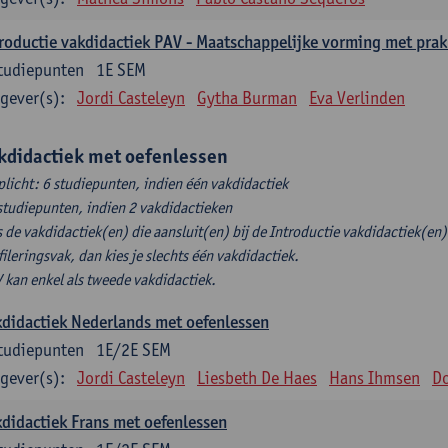
roductie vakdidactiek PAV - Maatschappelijke vorming met prak
tudiepunten
1E SEM
gever(s):
Jordi Casteleyn
Gytha Burman
Eva Verlinden
kdidactiek met oefenlessen
plicht: 6 studiepunten, indien één vakdidactiek
studiepunten, indien 2 vakdidactieken
s de vakdidactiek(en) die aansluit(en) bij de Introductie vakdidactiek(en) 
fileringsvak, dan kies je slechts één vakdidactiek.
 kan enkel als tweede vakdidactiek.
didactiek Nederlands met oefenlessen
tudiepunten
1E/2E SEM
gever(s):
Jordi Casteleyn
Liesbeth De Haes
Hans Ihmsen
Do
didactiek Frans met oefenlessen