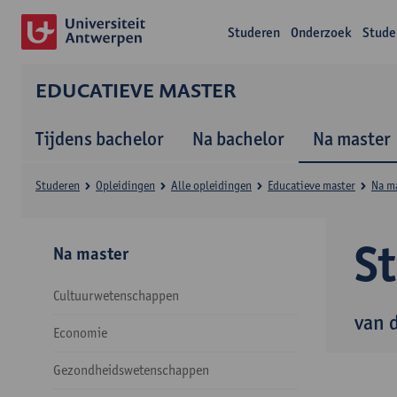
Studeren
Onderzoek
Stude
EDUCATIEVE MASTER
Tijdens bachelor
Na bachelor
Na master
Studeren
Opleidingen
Alle opleidingen
Educatieve master
Na m
S
Na master
Cultuurwetenschappen
van 
Economie
Gezondheidswetenschappen