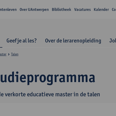
ntenleven
Over UAntwerpen
Bibliotheek
Vacatures
Kalender
Co
Geef je al les?
Over de lerarenopleiding
Jo
aster
Talen
tudieprogramma
de verkorte educatieve master in de talen