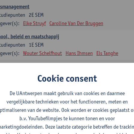
asmanagement
tudiepunten
2E SEM
gever(s):
Elke Struyf
Caroline Van Der Bruggen
ool, beleid en maatschappij
tudiepunten
1E SEM
gever(s):
Wouter Schelfhout
Hans Ihmsen
Els Tanghe
en en motiveren
tudiepunten
2E SEM
Cookie consent
gever(s):
Aster Van Mieghem
Astrid Cerpentier
De UAntwerpen maakt gebruik van cookies en daarmee
ervisie
vergelijkbare technieken voor het functioneren, meten en
tudiepunten
1E/2E SEM
ptimaliseren van de website. Ook worden er cookies geplaatst 
gever(s):
Aster Van Mieghem
Gytha Burman
Astrid Cerpenti
b.v. YouTubefilmpjes te kunnen tonen en voor
Hanane Dauwe
Wouter Delée
Hans Ihmsen
Johan 
arketingdoeleinden. Deze laatste categorie betreffen de tracki
Jokelien Strobbe
Tania Van Passen
Marise Van Ten