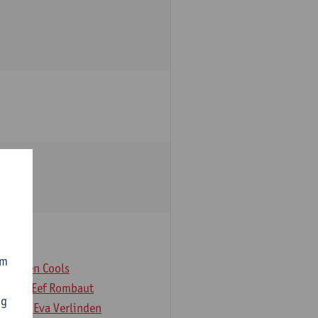
om
er
Koen Cools
Rock
Eef Rombaut
ng
deloo
Eva Verlinden