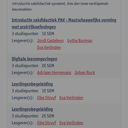
introductie vakdidactiek opneemt, kies dan twee verdiepende
keuzevakken.
Introductie vakdidactiek PAV - Maatschappelijke vorming
met praktijkoefeningen
3
studiepunten
1E SEM
Lesgever(s):
Jordi Casteleyn
Gytha Burman
Eva Verlinden
Digitale leeromgevingen
3
studiepunten
2E SEM
Lesgever(s):
Adriaan Herremans
Johan Rock
Leerlingenbegeleiding
3
studiepunten
1E SEM
Lesgever(s):
Elke Struyf
Eva Verlinden
Leerlingenbegeleiding
3
studiepunten
2E SEM
Lesgever(s):
Elke Struyf
Eva Verlinden