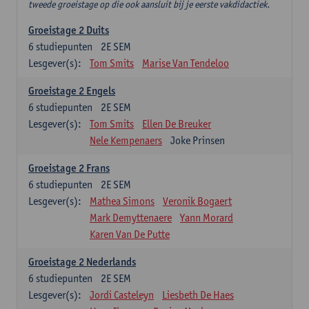
tweede groeistage op die ook aansluit bij je eerste vakdidactiek.
Groeistage 2 Duits
6
studiepunten
2E SEM
Lesgever(s):
Tom Smits
Marise Van Tendeloo
Groeistage 2 Engels
6
studiepunten
2E SEM
Lesgever(s):
Tom Smits
Ellen De Breuker
Nele Kempenaers
Joke Prinsen
Groeistage 2 Frans
6
studiepunten
2E SEM
Lesgever(s):
Mathea Simons
Veronik Bogaert
Mark Demyttenaere
Yann Morard
Karen Van De Putte
Groeistage 2 Nederlands
6
studiepunten
2E SEM
Lesgever(s):
Jordi Casteleyn
Liesbeth De Haes