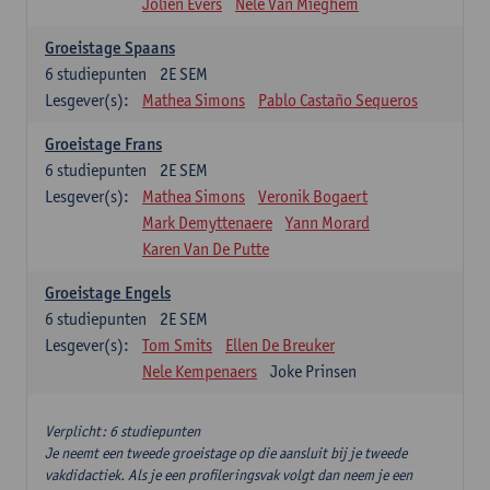
Jolien Evers
Nele Van Mieghem
Groeistage Spaans
6
studiepunten
2E SEM
Lesgever(s):
Mathea Simons
Pablo Castaño Sequeros
Groeistage Frans
6
studiepunten
2E SEM
Lesgever(s):
Mathea Simons
Veronik Bogaert
Mark Demyttenaere
Yann Morard
Karen Van De Putte
Groeistage Engels
6
studiepunten
2E SEM
Lesgever(s):
Tom Smits
Ellen De Breuker
Nele Kempenaers
Joke Prinsen
Verplicht: 6 studiepunten
Je neemt een tweede groeistage op die aansluit bij je tweede
vakdidactiek. Als je een profileringsvak volgt dan neem je een