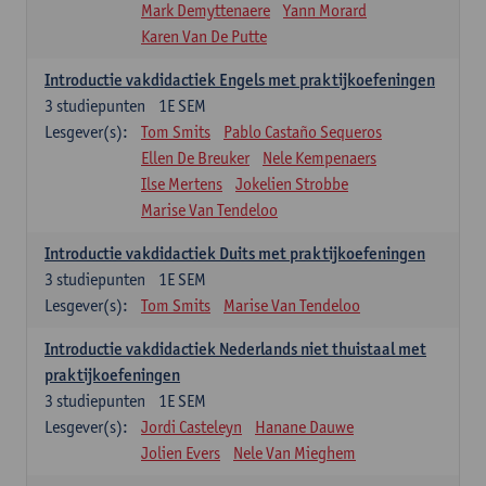
Mark Demyttenaere
Yann Morard
Karen Van De Putte
Introductie vakdidactiek Engels met praktijkoefeningen
3
studiepunten
1E SEM
Lesgever(s):
Tom Smits
Pablo Castaño Sequeros
Ellen De Breuker
Nele Kempenaers
Ilse Mertens
Jokelien Strobbe
Marise Van Tendeloo
Introductie vakdidactiek Duits met praktijkoefeningen
3
studiepunten
1E SEM
Lesgever(s):
Tom Smits
Marise Van Tendeloo
Introductie vakdidactiek Nederlands niet thuistaal met
praktijkoefeningen
3
studiepunten
1E SEM
Lesgever(s):
Jordi Casteleyn
Hanane Dauwe
Jolien Evers
Nele Van Mieghem