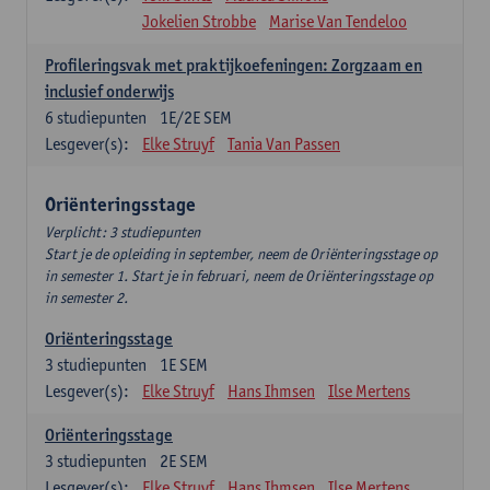
Jokelien Strobbe
Marise Van Tendeloo
Profileringsvak met praktijkoefeningen: Zorgzaam en
inclusief onderwijs
6
studiepunten
1E/2E SEM
Lesgever(s):
Elke Struyf
Tania Van Passen
Oriënteringsstage
Verplicht: 3 studiepunten
Start je de opleiding in september, neem de Oriënteringsstage op
in semester 1. Start je in februari, neem de Oriënteringsstage op
in semester 2.
Oriënteringsstage
3
studiepunten
1E SEM
Lesgever(s):
Elke Struyf
Hans Ihmsen
Ilse Mertens
Oriënteringsstage
3
studiepunten
2E SEM
Lesgever(s):
Elke Struyf
Hans Ihmsen
Ilse Mertens