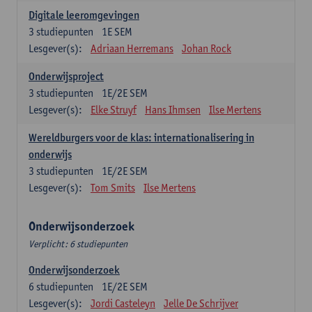
Digitale leeromgevingen
3
studiepunten
1E SEM
Lesgever(s):
Adriaan Herremans
Johan Rock
Onderwijsproject
3
studiepunten
1E/2E SEM
Lesgever(s):
Elke Struyf
Hans Ihmsen
Ilse Mertens
Wereldburgers voor de klas: internationalisering in
onderwijs
3
studiepunten
1E/2E SEM
Lesgever(s):
Tom Smits
Ilse Mertens
Onderwijsonderzoek
Verplicht: 6 studiepunten
Onderwijsonderzoek
6
studiepunten
1E/2E SEM
Lesgever(s):
Jordi Casteleyn
Jelle De Schrijver