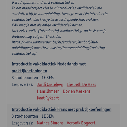
6 studiepunten, indien 2 vakdidactieken
In het modeltraject kies je 2 introducties vakdidactiek die
aansluiten bij je vooropleiding. Neem je maar één introductie
vakdidactiek, dan kies je twee verdiepende keuzevakken.
PAV mag je niet als enige vakdidactiek nemen.
Niet zeker welke (Introductie) vakdidactiek je op basis van je
diploma mag volgen? Check dan
https://www.uantwerpen.be/nl/studeren/aanbod/alle-
opleidingen/educatieve-master/lerarenopleiding/toelating-
vakdidactieken/
Introductie vakdidactiek Nederlands met
praktijkoefeningen
3
studiepunten
1E SEM
Lesgever(s):
Jordi Casteleyn
Liesbeth De Haes
Hans Ihmsen
Dorien Meskens
Kaat Rykaert
Introductie vakdidactiek Frans met praktijkoefeningen
3
studiepunten
1E SEM
Lesgever(s):
Mathea Simons
Veronik Bogaert