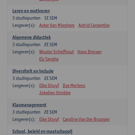
Leren en motiveren
3
studiepunten
1E SEM
Lesgever(s):
Aster Van Mieghem
Astrid Cerpentier
Algemene didactiek
3
studiepunten
2E SEM
Lesgever(s):
Wouter Schelfhout
Hans Ihmsen
Els Tanghe
Diversiteit en inclusie
3
studiepunten
2E SEM
Lesgever(s):
Elke Struyf
Ilse Mertens
Jokelien Strobbe
Klasmanagement
3
studiepunten
2E SEM
Lesgever(s):
Elke Struyf
Caroline Van Der Bruggen
School, beleid en maatschappij