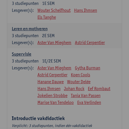
3
studiepunten
1E SEM
Lesgever(s):
Wouter Schelfhout
Hans Ihmsen
Els Tanghe
Leren en motiveren
3
studiepunten
2E SEM
Lesgever(s):
Aster Van Mieghem
Astrid Cerpentier
Supervisie
3
studiepunten
1E/2E SEM
Lesgever(s):
Aster Van Mieghem
Gytha Burman
Astrid Cerpentier
Koen Cools
Hanane Dauwe
Wouter Delée
Hans Ihmsen
Johan Rock
Eef Rombaut
Jokelien Strobbe
Tania Van Passen
Marise Van Tendeloo
Eva Verlinden
Introductie vakdidactiek
Verplicht: 3 studiepunten, indien één vakdidactiek