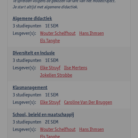
Te spreiden volgens de gekozen variant van het modeltraject.
Je start altijd met algemene didactiek.
Algemene didactiek
3
studiepunten
1E SEM
Lesgever(s):
Wouter Schelfhout
Hans Ihmsen
Els Tanghe
Diversiteit en inclusie
3
studiepunten
1E SEM
Lesgever(s):
Elke Struyf
Ilse Mertens
Jokelien Strobbe
Klasmanagement
3
studiepunten
1E SEM
Lesgever(s):
Elke Struyf
Caroline Van Der Bruggen
School, beleid en maatschappij
3
studiepunten
2E SEM
Lesgever(s):
Wouter Schelfhout
Hans Ihmsen
Els Tanghe