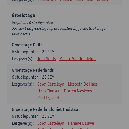
Groeistage
Verplicht: 6 studiepunten
Je neemt de groeistage op die aansluit bij je eerste of enige
vakdidactiek.
Groeistage Duits
6
studiepunten
2E SEM
Lesgever(s):
Tom Smits
Marise Van Tendeloo
Groeistage Nederlands
6
studiepunten
2E SEM
Lesgever(s):
Jordi Casteleyn
Liesbeth De Haes
Hans Ihmsen
Dorien Meskens
Kaat Rykaert
Groeistage Nederlands niet thuistaal
6
studiepunten
2E SEM
Lesgever(s):
Jordi Casteleyn
Hanane Dauwe