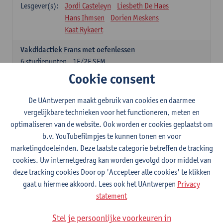
Lesgever(s):
Jordi Casteleyn
Liesbeth De Haes
Hans Ihmsen
Dorien Meskens
Kaat Rykaert
Vakdidactiek Frans met oefenlessen
6
studiepunten
1E/2E SEM
Lesgever(s):
Mathea Simons
Veronik Bogaert
Cookie consent
Mark Demyttenaere
Yann Morard
Karen Van De Putte
De UAntwerpen maakt gebruik van cookies en daarmee
vergelijkbare technieken voor het functioneren, meten en
Vakdidactiek Engels met oefenlessen
optimaliseren van de website. Ook worden er cookies geplaatst om
6
studiepunten
1E/2E SEM
b.v. YouTubefilmpjes te kunnen tonen en voor
Lesgever(s):
Tom Smits
Ellen De Breuker
marketingdoeleinden. Deze laatste categorie betreffen de tracking
Nele Kempenaers
Joke Prinsen
cookies. Uw internetgedrag kan worden gevolgd door middel van
deze tracking cookies Door op 'Accepteer alle cookies' te klikken
Vakdidactiek Duits met oefenlessen
gaat u hiermee akkoord. Lees ook het UAntwerpen
Privacy
6
studiepunten
1E/2E SEM
statement
Lesgever(s):
Tom Smits
Marise Van Tendeloo
Vakdidactiek Nederlands niet-thuistaal met oefenlessen
Stel je persoonlijke voorkeuren in