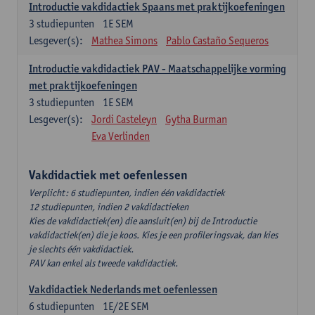
Introductie vakdidactiek Spaans met praktijkoefeningen
3
studiepunten
1E SEM
Lesgever(s):
Mathea Simons
Pablo Castaño Sequeros
Introductie vakdidactiek PAV - Maatschappelijke vorming
met praktijkoefeningen
3
studiepunten
1E SEM
Lesgever(s):
Jordi Casteleyn
Gytha Burman
Eva Verlinden
Vakdidactiek met oefenlessen
Verplicht: 6 studiepunten, indien één vakdidactiek
12 studiepunten, indien 2 vakdidactieken
Kies de vakdidactiek(en) die aansluit(en) bij de Introductie
vakdidactiek(en) die je koos. Kies je een profileringsvak, dan kies
je slechts één vakdidactiek.
PAV kan enkel als tweede vakdidactiek.
Vakdidactiek Nederlands met oefenlessen
6
studiepunten
1E/2E SEM