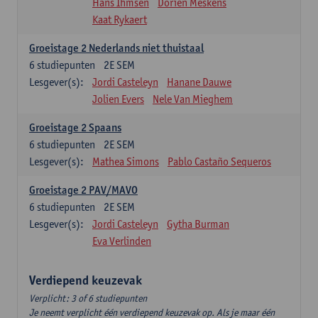
Hans Ihmsen
Dorien Meskens
Kaat Rykaert
Groeistage 2 Nederlands niet thuistaal
6
studiepunten
2E SEM
Lesgever(s):
Jordi Casteleyn
Hanane Dauwe
Jolien Evers
Nele Van Mieghem
Groeistage 2 Spaans
6
studiepunten
2E SEM
Lesgever(s):
Mathea Simons
Pablo Castaño Sequeros
Groeistage 2 PAV/MAVO
6
studiepunten
2E SEM
Lesgever(s):
Jordi Casteleyn
Gytha Burman
Eva Verlinden
Verdiepend keuzevak
Verplicht: 3 of 6 studiepunten
Je neemt verplicht één verdiepend keuzevak op. Als je maar één