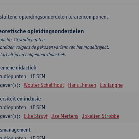
sluitend opleidingsonderdelen lerarencomponent
eoretische opleidingsonderdelen
plicht: 18 studiepunten
spreiden volgens de gekozen variant van het modeltraject.
start altijd met algemene didactiek.
gemene didactiek
tudiepunten
1E SEM
gever(s):
Wouter Schelfhout
Hans Ihmsen
Els Tanghe
ersiteit en inclusie
tudiepunten
1E SEM
gever(s):
Elke Struyf
Ilse Mertens
Jokelien Strobbe
asmanagement
tudiepunten
1E SEM