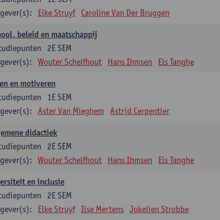
gever(s):
Elke Struyf
Caroline Van Der Bruggen
ool, beleid en maatschappij
tudiepunten
2E SEM
gever(s):
Wouter Schelfhout
Hans Ihmsen
Els Tanghe
en en motiveren
tudiepunten
1E SEM
gever(s):
Aster Van Mieghem
Astrid Cerpentier
gemene didactiek
tudiepunten
2E SEM
gever(s):
Wouter Schelfhout
Hans Ihmsen
Els Tanghe
ersiteit en inclusie
tudiepunten
2E SEM
gever(s):
Elke Struyf
Ilse Mertens
Jokelien Strobbe