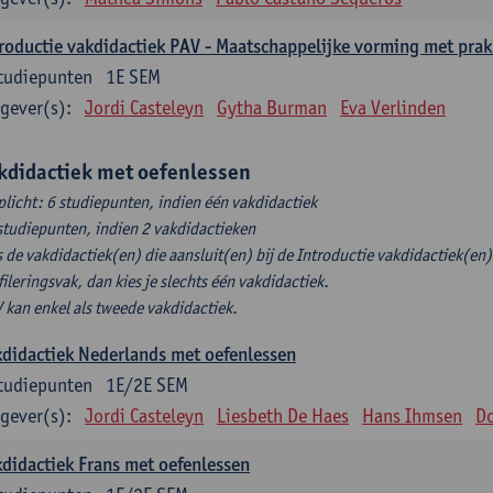
roductie vakdidactiek PAV - Maatschappelijke vorming met prak
tudiepunten
1E SEM
gever(s):
Jordi Casteleyn
Gytha Burman
Eva Verlinden
kdidactiek met oefenlessen
plicht: 6 studiepunten, indien één vakdidactiek
studiepunten, indien 2 vakdidactieken
s de vakdidactiek(en) die aansluit(en) bij de Introductie vakdidactiek(en) 
fileringsvak, dan kies je slechts één vakdidactiek.
 kan enkel als tweede vakdidactiek.
didactiek Nederlands met oefenlessen
tudiepunten
1E/2E SEM
gever(s):
Jordi Casteleyn
Liesbeth De Haes
Hans Ihmsen
Do
didactiek Frans met oefenlessen