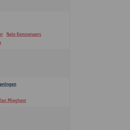
er
Nele Kempenaers
o
feningen
 Van Mieghem