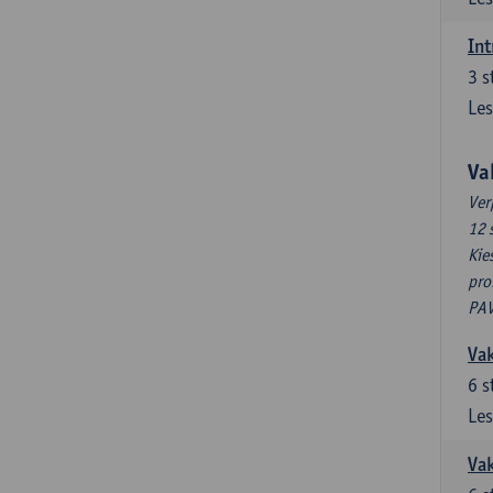
Int
3
s
Les
Va
Ver
12 
Kie
pro
PAV
Vak
6
s
Les
Vak