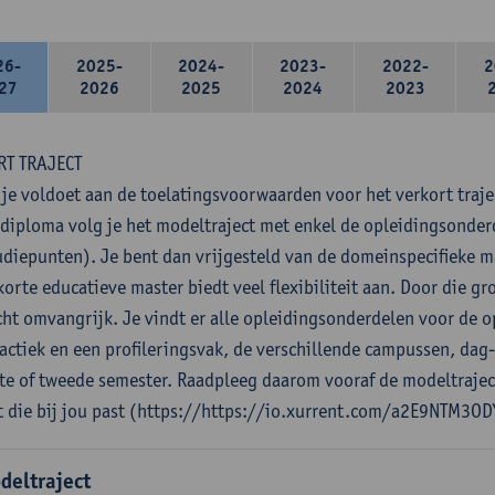
26-
2025-
2024-
2023-
2022-
2
27
2026
2025
2024
2023
RT TRAJECT
 je voldoet aan de toelatingsvoorwaarden voor het verkort traje
diploma volg je het modeltraject met enkel de opleidingsonde
udiepunten). Je bent dan vrijgesteld van de domeinspecifieke 
orte educatieve master biedt veel flexibiliteit aan. Door die gro
cht omvangrijk. Je vindt er alle opleidingsonderdelen voor de o
actiek en een profileringsvak, de verschillende campussen, dag
ste of tweede semester. Raadpleeg daarom vooraf de modeltrajec
t die bij jou past (https://https://io.xurrent.com/a2E9NTM3OD
deltraject