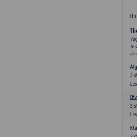
Uit
Th
Ver
Te 
Je 
Al
3
s
Les
Div
3
s
Les
Kl
3
s