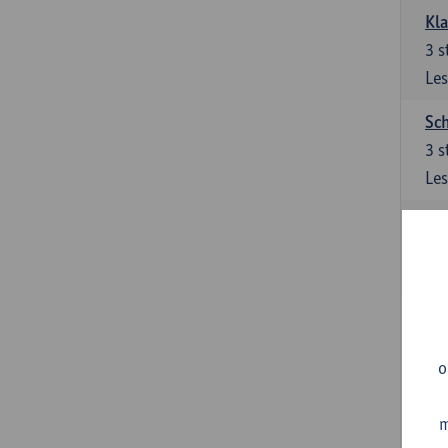
Kl
3
s
Les
Sch
3
s
Les
Ler
3
s
Les
Sup
3
s
o
Les
m