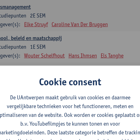
asmanagement
tudiepunten
2E SEM
gever(s):
Elke Struyf
Caroline Van Der Bruggen
ool, beleid en maatschappij
tudiepunten
1E SEM
gever(s):
Wouter Schelfhout
Hans Ihmsen
Els Tanghe
en en motiveren
tudiepunten
2E SEM
Cookie consent
gever(s):
Aster Van Mieghem
Astrid Cerpentier
De UAntwerpen maakt gebruik van cookies en daarmee
ervisie
vergelijkbare technieken voor het functioneren, meten en
tudiepunten
1E/2E SEM
ptimaliseren van de website. Ook worden er cookies geplaatst 
gever(s):
Aster Van Mieghem
Gytha Burman
Astrid Cerpenti
b.v. YouTubefilmpjes te kunnen tonen en voor
Hanane Dauwe
Wouter Delée
Hans Ihmsen
Johan 
arketingdoeleinden. Deze laatste categorie betreffen de tracki
Jokelien Strobbe
Tania Van Passen
Marise Van Ten