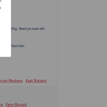
n
n
vooropleiding. Neem je maar één
volgen? Check dan
ieve-
rien Meskens
Kaat Rykaert
re
Yann Morard