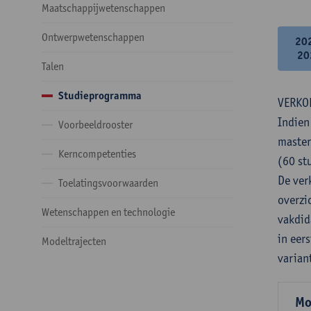
Maatschappijwetenschappen
Ontwerpwetenschappen
20
20
Talen
Studieprogramma
VERKO
Indien
Voorbeeldrooster
master
Kerncompetenties
(60 st
De verk
Toelatingsvoorwaarden
overzi
Wetenschappen en technologie
vakdid
in eer
Modeltrajecten
varian
Mo