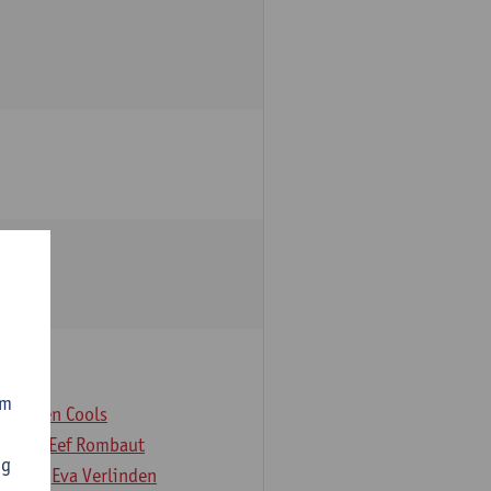
om
er
Koen Cools
Rock
Eef Rombaut
ng
deloo
Eva Verlinden