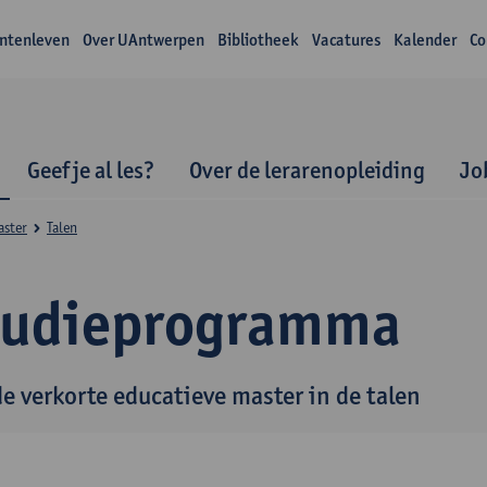
ntenleven
Over UAntwerpen
Bibliotheek
Vacatures
Kalender
Co
Geef je al les?
Over de lerarenopleiding
Jo
aster
Talen
tudieprogramma
de verkorte educatieve master in de talen