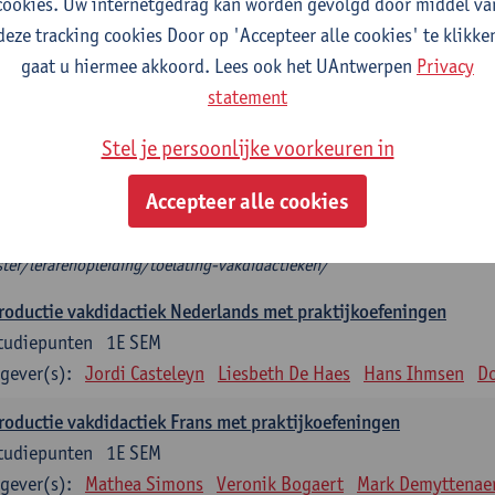
cookies. Uw internetgedrag kan worden gevolgd door middel va
deze tracking cookies Door op 'Accepteer alle cookies' te klikke
troductie vakdidactiek
gaat u hiermee akkoord. Lees ook het UAntwerpen
Privacy
plicht: 3 studiepunten, indien één vakdidactiek
statement
tudiepunten, indien 2 vakdidactieken
het modeltraject kies je 2 introducties vakdidactiek die aansluiten bij je 
Stel je persoonlijke voorkeuren in
roductie vakdidactiek, dan kies je twee verdiepende keuzevakken.
 mag je niet als enige vakdidactiek nemen.
Accepteer alle cookies
t zeker welke (Introductie) vakdidactiek je op basis van je diploma mag 
ps://www.uantwerpen.be/nl/studeren/aanbod/alle-opleidingen/educat
ter/lerarenopleiding/toelating-vakdidactieken/
roductie vakdidactiek Nederlands met praktijkoefeningen
tudiepunten
1E SEM
gever(s):
Jordi Casteleyn
Liesbeth De Haes
Hans Ihmsen
Do
roductie vakdidactiek Frans met praktijkoefeningen
tudiepunten
1E SEM
gever(s):
Mathea Simons
Veronik Bogaert
Mark Demyttenae