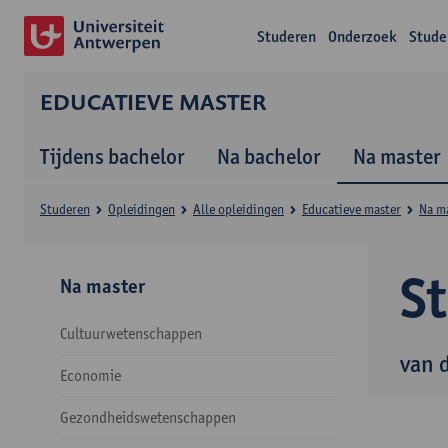
Studeren
Onderzoek
Stude
EDUCATIEVE MASTER
Tijdens bachelor
Na bachelor
Na master
Studeren
Opleidingen
Alle opleidingen
Educatieve master
Na m
S
Na master
Cultuurwetenschappen
van 
Economie
Gezondheidswetenschappen