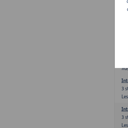
In
Ver
6 s
In 
int
PAV
Nie
htt
mas
Int
3
s
Les
Int
3
s
Les