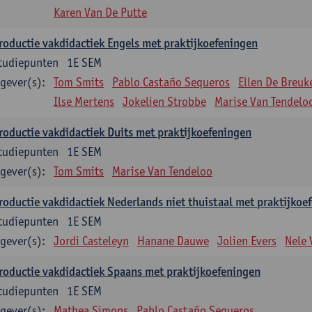
Karen Van De Putte
roductie vakdidactiek Engels met praktijkoefeningen
tudiepunten
1E SEM
gever(s):
Tom Smits
Pablo Castaño Sequeros
Ellen De Breuk
Ilse Mertens
Jokelien Strobbe
Marise Van Tendelo
roductie vakdidactiek Duits met praktijkoefeningen
tudiepunten
1E SEM
gever(s):
Tom Smits
Marise Van Tendeloo
roductie vakdidactiek Nederlands niet thuistaal met praktijkoe
tudiepunten
1E SEM
gever(s):
Jordi Casteleyn
Hanane Dauwe
Jolien Evers
Nele
roductie vakdidactiek Spaans met praktijkoefeningen
tudiepunten
1E SEM
gever(s):
Mathea Simons
Pablo Castaño Sequeros