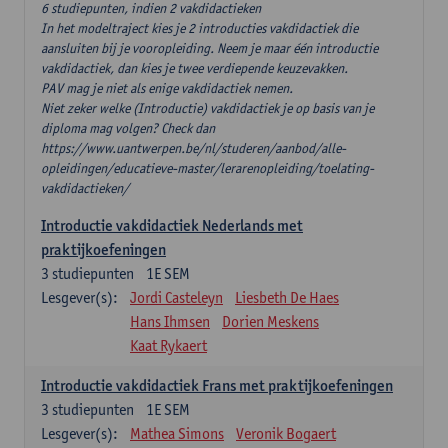
6 studiepunten, indien 2 vakdidactieken
In het modeltraject kies je 2 introducties vakdidactiek die
aansluiten bij je vooropleiding. Neem je maar één introductie
vakdidactiek, dan kies je twee verdiepende keuzevakken.
PAV mag je niet als enige vakdidactiek nemen.
Niet zeker welke (Introductie) vakdidactiek je op basis van je
diploma mag volgen? Check dan
https://www.uantwerpen.be/nl/studeren/aanbod/alle-
opleidingen/educatieve-master/lerarenopleiding/toelating-
vakdidactieken/
Introductie vakdidactiek Nederlands met
praktijkoefeningen
3
studiepunten
1E SEM
Lesgever(s):
Jordi Casteleyn
Liesbeth De Haes
Hans Ihmsen
Dorien Meskens
Kaat Rykaert
Introductie vakdidactiek Frans met praktijkoefeningen
3
studiepunten
1E SEM
Lesgever(s):
Mathea Simons
Veronik Bogaert