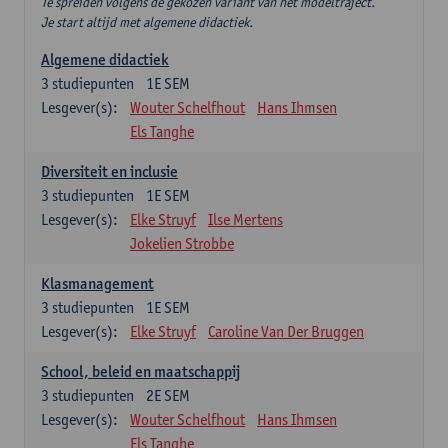
Te spreiden volgens de gekozen variant van het modeltraject.
Je start altijd met algemene didactiek.
Algemene didactiek
3
studiepunten
1E SEM
Lesgever(s):
Wouter Schelfhout
Hans Ihmsen
Els Tanghe
Diversiteit en inclusie
3
studiepunten
1E SEM
Lesgever(s):
Elke Struyf
Ilse Mertens
Jokelien Strobbe
Klasmanagement
3
studiepunten
1E SEM
Lesgever(s):
Elke Struyf
Caroline Van Der Bruggen
School, beleid en maatschappij
3
studiepunten
2E SEM
Lesgever(s):
Wouter Schelfhout
Hans Ihmsen
Els Tanghe