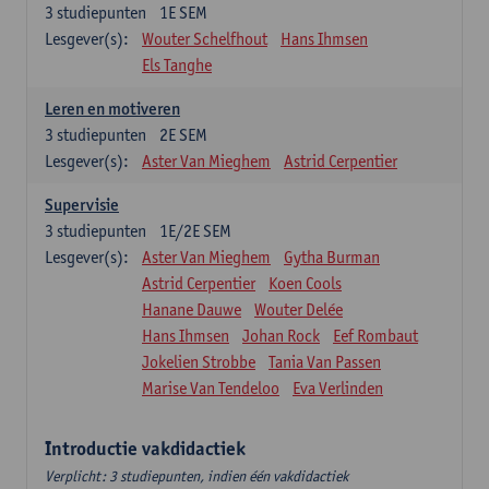
3
studiepunten
1E SEM
Lesgever(s):
Wouter Schelfhout
Hans Ihmsen
Els Tanghe
Leren en motiveren
3
studiepunten
2E SEM
Lesgever(s):
Aster Van Mieghem
Astrid Cerpentier
Supervisie
3
studiepunten
1E/2E SEM
Lesgever(s):
Aster Van Mieghem
Gytha Burman
Astrid Cerpentier
Koen Cools
Hanane Dauwe
Wouter Delée
Hans Ihmsen
Johan Rock
Eef Rombaut
Jokelien Strobbe
Tania Van Passen
Marise Van Tendeloo
Eva Verlinden
Introductie vakdidactiek
Verplicht: 3 studiepunten, indien één vakdidactiek