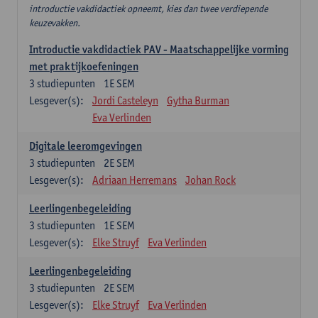
introductie vakdidactiek opneemt, kies dan twee verdiepende
keuzevakken.
Introductie vakdidactiek PAV - Maatschappelijke vorming
met praktijkoefeningen
3
studiepunten
1E SEM
Lesgever(s):
Jordi Casteleyn
Gytha Burman
Eva Verlinden
Digitale leeromgevingen
3
studiepunten
2E SEM
Lesgever(s):
Adriaan Herremans
Johan Rock
Leerlingenbegeleiding
3
studiepunten
1E SEM
Lesgever(s):
Elke Struyf
Eva Verlinden
Leerlingenbegeleiding
3
studiepunten
2E SEM
Lesgever(s):
Elke Struyf
Eva Verlinden