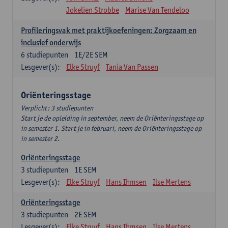
Jokelien Strobbe
Marise Van Tendeloo
Profileringsvak met praktijkoefeningen: Zorgzaam en
inclusief onderwijs
6
studiepunten
1E/2E SEM
Lesgever(s):
Elke Struyf
Tania Van Passen
Oriënteringsstage
Verplicht: 3 studiepunten
Start je de opleiding in september, neem de Oriënteringsstage op
in semester 1. Start je in februari, neem de Oriënteringsstage op
in semester 2.
Oriënteringsstage
3
studiepunten
1E SEM
Lesgever(s):
Elke Struyf
Hans Ihmsen
Ilse Mertens
Oriënteringsstage
3
studiepunten
2E SEM
Lesgever(s):
Elke Struyf
Hans Ihmsen
Ilse Mertens