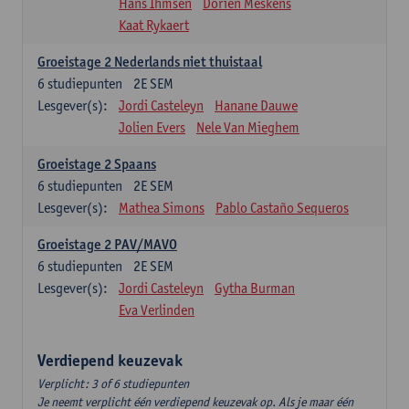
Hans Ihmsen
Dorien Meskens
Kaat Rykaert
Groeistage 2 Nederlands niet thuistaal
6
studiepunten
2E SEM
Lesgever(s):
Jordi Casteleyn
Hanane Dauwe
Jolien Evers
Nele Van Mieghem
Groeistage 2 Spaans
6
studiepunten
2E SEM
Lesgever(s):
Mathea Simons
Pablo Castaño Sequeros
Groeistage 2 PAV/MAVO
6
studiepunten
2E SEM
Lesgever(s):
Jordi Casteleyn
Gytha Burman
Eva Verlinden
Verdiepend keuzevak
Verplicht: 3 of 6 studiepunten
Je neemt verplicht één verdiepend keuzevak op. Als je maar één