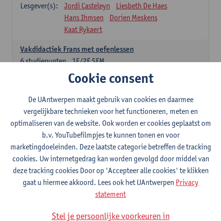
Lesgever(s):
Jordi Casteleyn
Liesbeth De Haes
Hans Ihmsen
Dorien Meskens
Kaat Rykaert
Vakdidactiek Frans met oefenlessen
6
studiepunten
1E/2E SEM
Lesgever(s):
Mathea Simons
Veronik Bogaert
Cookie consent
Mark Demyttenaere
Yann Morard
Karen Van De Putte
De UAntwerpen maakt gebruik van cookies en daarmee
vergelijkbare technieken voor het functioneren, meten en
Vakdidactiek Engels met oefenlessen
optimaliseren van de website. Ook worden er cookies geplaatst om
6
studiepunten
1E/2E SEM
b.v. YouTubefilmpjes te kunnen tonen en voor
Lesgever(s):
Tom Smits
Ellen De Breuker
marketingdoeleinden. Deze laatste categorie betreffen de tracking
Nele Kempenaers
Joke Prinsen
cookies. Uw internetgedrag kan worden gevolgd door middel van
deze tracking cookies Door op 'Accepteer alle cookies' te klikken
Vakdidactiek Duits met oefenlessen
gaat u hiermee akkoord. Lees ook het UAntwerpen
Privacy
6
studiepunten
1E/2E SEM
statement
Lesgever(s):
Tom Smits
Marise Van Tendeloo
Vakdidactiek Nederlands niet-thuistaal met oefenlessen
Stel je persoonlijke voorkeuren in