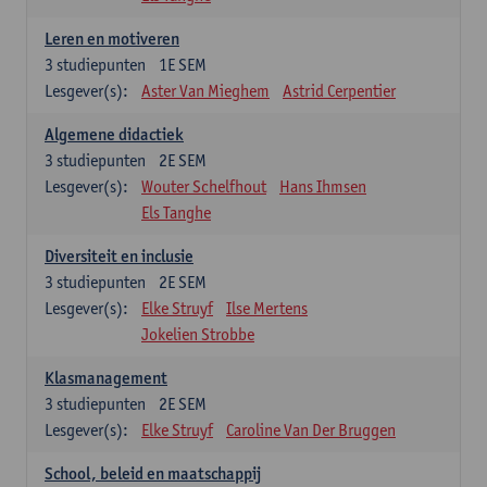
Leren en motiveren
3
studiepunten
1E SEM
Lesgever(s):
Aster Van Mieghem
Astrid Cerpentier
Algemene didactiek
3
studiepunten
2E SEM
Lesgever(s):
Wouter Schelfhout
Hans Ihmsen
Els Tanghe
Diversiteit en inclusie
3
studiepunten
2E SEM
Lesgever(s):
Elke Struyf
Ilse Mertens
Jokelien Strobbe
Klasmanagement
3
studiepunten
2E SEM
Lesgever(s):
Elke Struyf
Caroline Van Der Bruggen
School, beleid en maatschappij