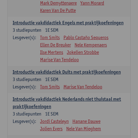
Mark Demyttenaere
Yann Morard
Karen Van De Putte
Introductie vakdidactiek Engels met praktijkoefeningen
3
studiepunten
1E SEM
Lesgever(s):
Tom Smits
Pablo Castaño Sequeros
Ellen De Breuker
Nele Kempenaers
Ilse Mertens
Jokelien Strobbe
Marise Van Tendeloo
Introductie vakdidactiek Duits met praktijkoefeningen
3
studiepunten
1E SEM
Lesgever(s):
Tom Smits
Marise Van Tendeloo
Introductie vakdidactiek Nederlands niet thuistaal met
praktijkoefeningen
3
studiepunten
1E SEM
Lesgever(s):
Jordi Casteleyn
Hanane Dauwe
Jolien Evers
Nele Van Mieghem