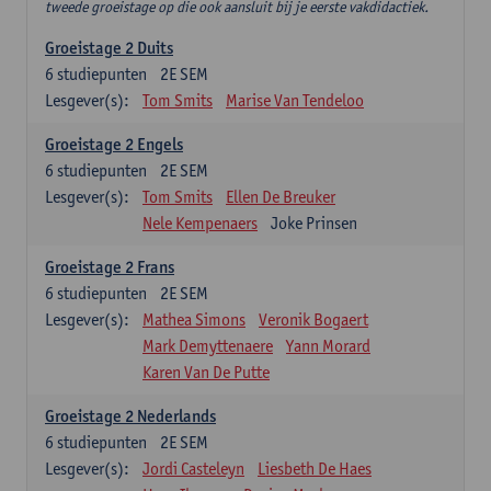
tweede groeistage op die ook aansluit bij je eerste vakdidactiek.
Groeistage 2 Duits
6
studiepunten
2E SEM
Lesgever(s):
Tom Smits
Marise Van Tendeloo
Groeistage 2 Engels
6
studiepunten
2E SEM
Lesgever(s):
Tom Smits
Ellen De Breuker
Nele Kempenaers
Joke Prinsen
Groeistage 2 Frans
6
studiepunten
2E SEM
Lesgever(s):
Mathea Simons
Veronik Bogaert
Mark Demyttenaere
Yann Morard
Karen Van De Putte
Groeistage 2 Nederlands
6
studiepunten
2E SEM
Lesgever(s):
Jordi Casteleyn
Liesbeth De Haes