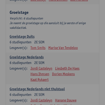
Groeistage
Verplicht: 6 studiepunten
Je neemt de groeistage op die aansluit bij je eerste of enige
vakdidactiek.
Groeistage Duits
6
studiepunten
2E SEM
Lesgever(s):
Tom Smits
Marise Van Tendeloo
Groeistage Nederlands
6
studiepunten
2E SEM
Lesgever(s):
Jordi Casteleyn
Liesbeth De Haes
Hans Ihmsen
Dorien Meskens
Kaat Rykaert
Groeistage Nederlands niet thuistaal
6
studiepunten
2E SEM
Lesgever(s):
Jordi Casteleyn
Hanane Dauwe