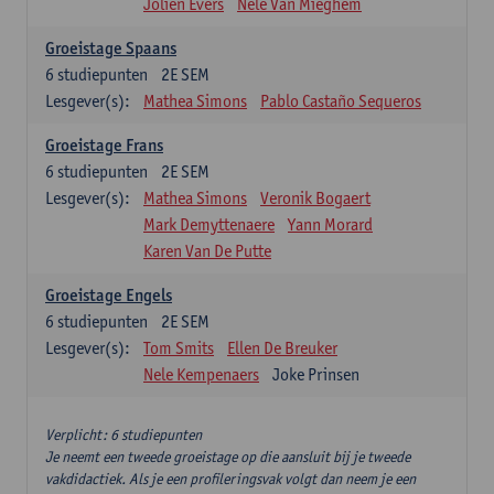
Jolien Evers
Nele Van Mieghem
Groeistage Spaans
6
studiepunten
2E SEM
Lesgever(s):
Mathea Simons
Pablo Castaño Sequeros
Groeistage Frans
6
studiepunten
2E SEM
Lesgever(s):
Mathea Simons
Veronik Bogaert
Mark Demyttenaere
Yann Morard
Karen Van De Putte
Groeistage Engels
6
studiepunten
2E SEM
Lesgever(s):
Tom Smits
Ellen De Breuker
Nele Kempenaers
Joke Prinsen
Verplicht: 6 studiepunten
Je neemt een tweede groeistage op die aansluit bij je tweede
vakdidactiek. Als je een profileringsvak volgt dan neem je een