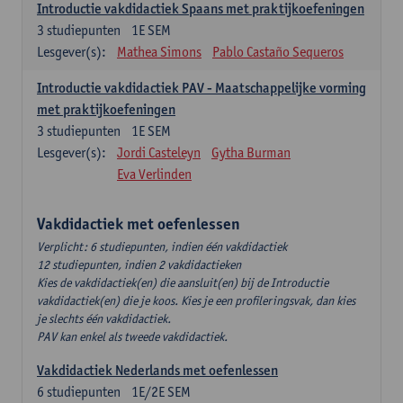
Introductie vakdidactiek Spaans met praktijkoefeningen
3
studiepunten
1E SEM
Lesgever(s):
Mathea Simons
Pablo Castaño Sequeros
Introductie vakdidactiek PAV - Maatschappelijke vorming
met praktijkoefeningen
3
studiepunten
1E SEM
Lesgever(s):
Jordi Casteleyn
Gytha Burman
Eva Verlinden
Vakdidactiek met oefenlessen
Verplicht: 6 studiepunten, indien één vakdidactiek
12 studiepunten, indien 2 vakdidactieken
Kies de vakdidactiek(en) die aansluit(en) bij de Introductie
vakdidactiek(en) die je koos. Kies je een profileringsvak, dan kies
je slechts één vakdidactiek.
PAV kan enkel als tweede vakdidactiek.
Vakdidactiek Nederlands met oefenlessen
6
studiepunten
1E/2E SEM