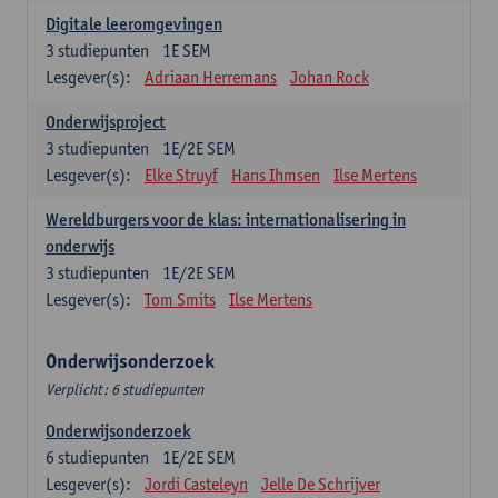
Digitale leeromgevingen
3
studiepunten
1E SEM
Lesgever(s):
Adriaan Herremans
Johan Rock
Onderwijsproject
3
studiepunten
1E/2E SEM
Lesgever(s):
Elke Struyf
Hans Ihmsen
Ilse Mertens
Wereldburgers voor de klas: internationalisering in
onderwijs
3
studiepunten
1E/2E SEM
Lesgever(s):
Tom Smits
Ilse Mertens
Onderwijsonderzoek
Verplicht: 6 studiepunten
Onderwijsonderzoek
6
studiepunten
1E/2E SEM
Lesgever(s):
Jordi Casteleyn
Jelle De Schrijver