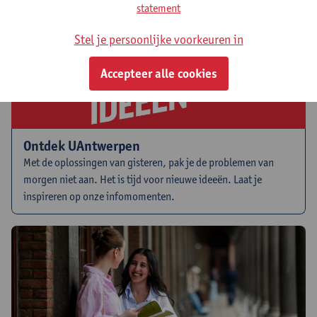
statement
Stel je persoonlijke voorkeuren in
Accepteer alle cookies
Ontdek UAntwerpen
Met de oplossingen van gisteren, pak je de problemen van
morgen niet aan. Het is tijd voor nieuwe ideeën. Laat je
inspireren op onze infomomenten.