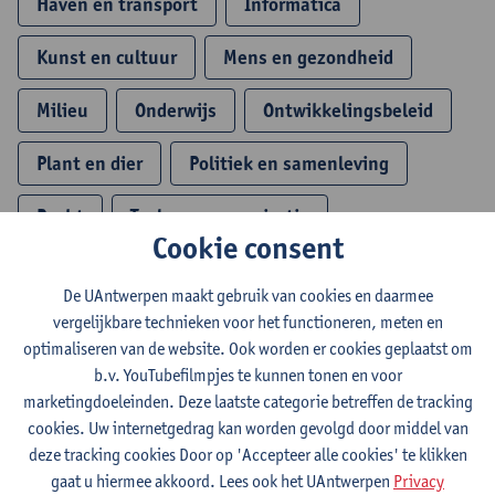
Haven en transport
Informatica
Kunst en cultuur
Mens en gezondheid
Milieu
Onderwijs
Ontwikkelingsbeleid
Plant en dier
Politiek en samenleving
Recht
Taal en communicatie
Cookie consent
Technologie en techniek
Veiligheid
De UAntwerpen maakt gebruik van cookies en daarmee
Wiskunde en fysica
vergelijkbare technieken voor het functioneren, meten en
optimaliseren van de website. Ook worden er cookies geplaatst om
b.v. YouTubefilmpjes te kunnen tonen en voor
Toon opleidingen
marketingdoeleinden. Deze laatste categorie betreffen de tracking
cookies. Uw internetgedrag kan worden gevolgd door middel van
deze tracking cookies Door op 'Accepteer alle cookies' te klikken
gaat u hiermee akkoord. Lees ook het UAntwerpen
Privacy