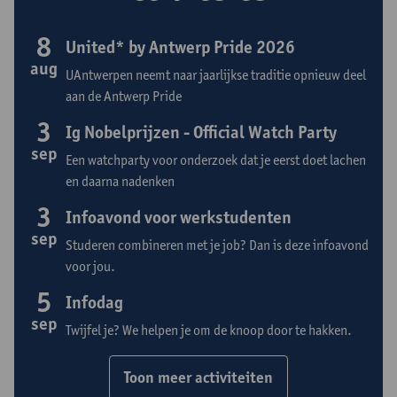
8
United* by Antwerp Pride 2026
aug
UAntwerpen neemt naar jaarlijkse traditie opnieuw deel
aan de Antwerp Pride
3
Ig Nobelprijzen - Official Watch Party
sep
Een watchparty voor onderzoek dat je eerst doet lachen
en daarna nadenken
3
Infoavond voor werkstudenten
sep
Studeren combineren met je job? Dan is deze infoavond
voor jou.
5
Infodag
sep
Twijfel je? We helpen je om de knoop door te hakken.
Toon meer activiteiten