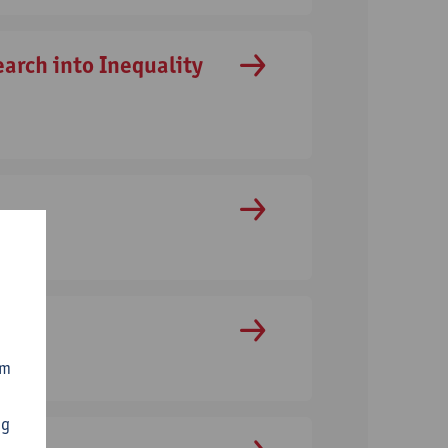
earch into Inequality
om
ng