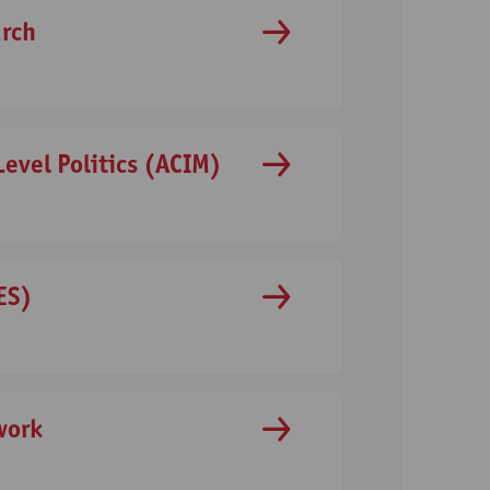
arch
Level Politics (ACIM)
ES)
work