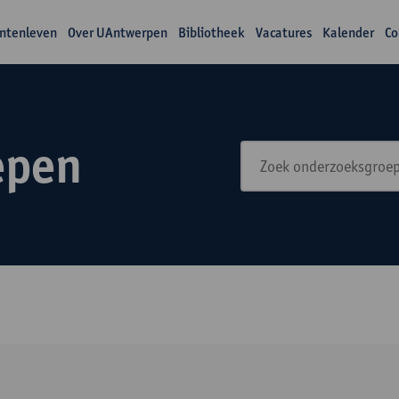
ntenleven
Over UAntwerpen
Bibliotheek
Vacatures
Kalender
Co
epen