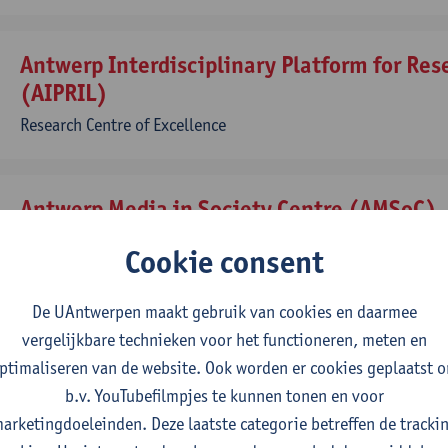
Antwerp Interdisciplinary Platform for Res
(AIPRIL)
Research Centre of Excellence
Antwerp Media in Society Centre (AMSoC)
Faculty of Social Sciences
Cookie consent
De UAntwerpen maakt gebruik van cookies en daarmee
Antwerp Operations (ANT/OR)
vergelijkbare technieken voor het functioneren, meten en
Faculty of Business and Economics
ptimaliseren van de website. Ook worden er cookies geplaatst 
b.v. YouTubefilmpjes te kunnen tonen en voor
arketingdoeleinden. Deze laatste categorie betreffen de tracki