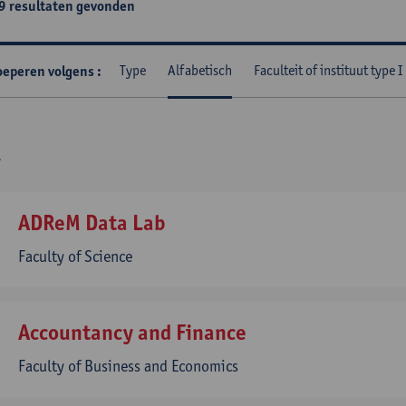
9
resultaten gevonden
Type
Alfabetisch
Faculteit of instituut type I
oeperen volgens
ADReM Data Lab
Faculty of Science
Accountancy and Finance
Faculty of Business and Economics