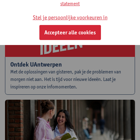
statement
Stel je persoonlijke voorkeuren in
Accepteer alle cookies
Ontdek UAntwerpen
Met de oplossingen van gisteren, pak je de problemen van
morgen niet aan. Het is tijd voor nieuwe ideeën. Laat je
inspireren op onze infomomenten.