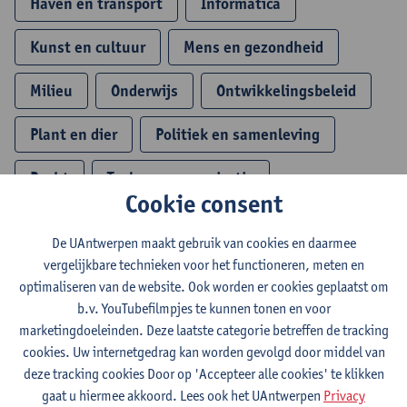
Haven en transport
Informatica
Kunst en cultuur
Mens en gezondheid
Milieu
Onderwijs
Ontwikkelingsbeleid
Plant en dier
Politiek en samenleving
Recht
Taal en communicatie
Cookie consent
Technologie en techniek
Veiligheid
De UAntwerpen maakt gebruik van cookies en daarmee
Wiskunde en fysica
vergelijkbare technieken voor het functioneren, meten en
optimaliseren van de website. Ook worden er cookies geplaatst om
b.v. YouTubefilmpjes te kunnen tonen en voor
Toon opleidingen
marketingdoeleinden. Deze laatste categorie betreffen de tracking
cookies. Uw internetgedrag kan worden gevolgd door middel van
deze tracking cookies Door op 'Accepteer alle cookies' te klikken
gaat u hiermee akkoord. Lees ook het UAntwerpen
Privacy