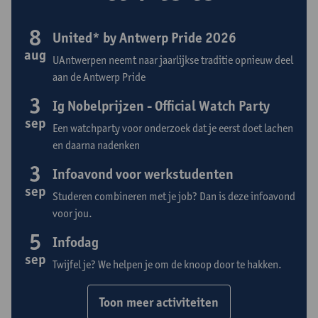
8
United* by Antwerp Pride 2026
aug
UAntwerpen neemt naar jaarlijkse traditie opnieuw deel
aan de Antwerp Pride
3
Ig Nobelprijzen - Official Watch Party
sep
Een watchparty voor onderzoek dat je eerst doet lachen
en daarna nadenken
3
Infoavond voor werkstudenten
sep
Studeren combineren met je job? Dan is deze infoavond
voor jou.
5
Infodag
sep
Twijfel je? We helpen je om de knoop door te hakken.
Toon meer activiteiten