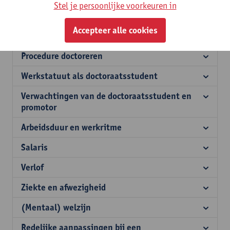
Stel je persoonlijke voorkeuren in
je de aanvullingen die specifiek gelden voor de Faculteit Letteren
en Wijsbegeerte.
Accepteer alle cookies
Procedure doctoreren
Werkstatuut als doctoraatsstudent
Verwachtingen van de doctoraatsstudent en
promotor
Arbeidsduur en werkritme
Salaris
Verlof
Ziekte en afwezigheid
(Mentaal) welzijn
Redelijke aanpassingen bij een