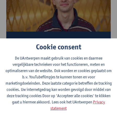
Magazine Stroom: onderzoek Zwarte Piet
Cookie consent
Hoe verloopt een doctoraat?
De UAntwerpen maakt gebruik van cookies en daarmee
vergelijkbare technieken voor het functioneren, meten en
Een doctoraat aan de Universiteit Antwerpen verloopt
optimaliseren van de website. Ook worden er cookies geplaatst om
overwegend op dezelfde manier, ongeacht in welke faculteit je
b.v. YouTubefilmpjes te kunnen tonen en voor
onderzoek voert. Een doctoraatstraject bestaat uit veel
marketingdoeleinden. Deze laatste categorie betreffen de tracking
verschillende taken, waaronder deelname aan (binnenlandse en
cookies. Uw internetgedrag kan worden gevolgd door middel van
buitenlandse) congressen, publiceren van artikels, netwerken,
deze tracking cookies Door op 'Accepteer alle cookies' te klikken
een actieve rol opnemen in een onderzoeksgroep en mogelijke
gaat u hiermee akkoord. Lees ook het UAntwerpen
Privacy
inschakeling in het onderwijs.
statement
Hier vind je de weg naar de algemene afspraken en regels én lees