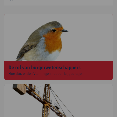
De rol van burgerwetenschappers
Hoe duizenden Vlamingen hebben bijgedragen