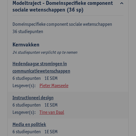
Modeltraject - Domeinspecifieke component
sociale wetenschappen (36 sp)
Domeinspecifieke component sociale wetenschappen
36 studiepunten
Kernvakken
24 studiepunten verplicht op te nemen
Hedendaagse stromingen in
communicatiewetenschappen
6
studiepunten
1E SEM
Lesgever(s):
Pieter Maeseele
Instructioneel design
6
studiepunten
1E SEM
Lesgever(s):
Tine van Daal
Media en politiek
6
studiepunten
1E SEM