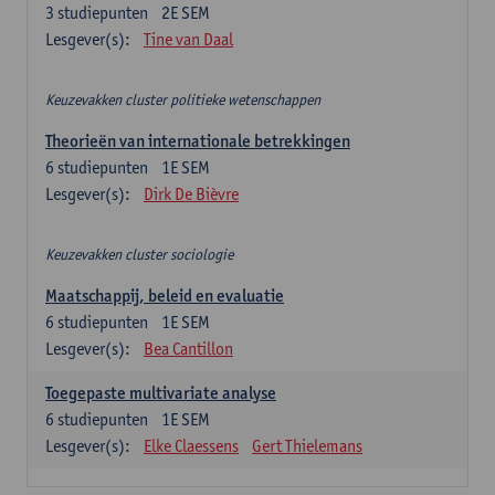
3
studiepunten
2E SEM
Lesgever(s):
Tine van Daal
Keuzevakken cluster politieke wetenschappen
Theorieën van internationale betrekkingen
6
studiepunten
1E SEM
Lesgever(s):
Dirk De Bièvre
Keuzevakken cluster sociologie
Maatschappij, beleid en evaluatie
6
studiepunten
1E SEM
Lesgever(s):
Bea Cantillon
Toegepaste multivariate analyse
6
studiepunten
1E SEM
Lesgever(s):
Elke Claessens
Gert Thielemans