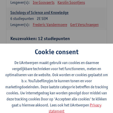
Lesgever(s):
Ine Goovaerts
Karolin Soontjens
Sociology of Science and Knowledge
6
studiepunten
2E SEM
Lesgever(s):
Frederic Vandermoere
Gert Verschraegen
Keuzevakken: 12 studiepunten
Keuzevakken cluster communicatiewetenschappen
Cookie consent
Consumer Psychology
6
studiepunten
2E SEM
De UAntwerpen maakt gebruik van cookies en daarmee
Lesgever(s):
Katrien Maldoy
Konrad Rudnicki
vergelijkbare technieken voor het functioneren, meten en
optimaliseren van de website. Ook worden er cookies geplaatst om
Journalistiek en crossmedialiteit
b.v. YouTubefilmpjes te kunnen tonen en voor
6
studiepunten
1E SEM
marketingdoeleinden. Deze laatste categorie betreffen de tracking
Lesgever(s):
Steve Paulussen
cookies. Uw internetgedrag kan worden gevolgd door middel van
Interne Communicatie
deze tracking cookies Door op 'Accepteer alle cookies' te klikken
6
studiepunten
1E SEM
gaat u hiermee akkoord. Lees ook het UAntwerpen
Privacy
Lesgever(s):
Charlotte De Backer
statement