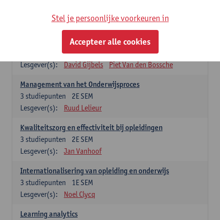
Stel je persoonlijke voorkeuren in
Keuzevakken cluster opleidings- en onderwijswetenschappen
Accepteer alle cookies
Leren op de werkplek
6
studiepunten
2E SEM
Lesgever(s):
David Gijbels
Piet Van den Bossche
Management van het Onderwijsproces
3
studiepunten
2E SEM
Lesgever(s):
Ruud Lelieur
Kwaliteitszorg en effectiviteit bij opleidingen
3
studiepunten
2E SEM
Lesgever(s):
Jan Vanhoof
Internationalisering van opleiding en onderwijs
3
studiepunten
1E SEM
Lesgever(s):
Noel Clycq
Learning analytics