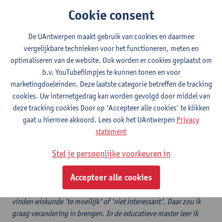
Cookie consent
Informatica
De UAntwerpen maakt gebruik van cookies en daarmee
vergelijkbare technieken voor het functioneren, meten en
Wiskunde
optimaliseren van de website. Ook worden er cookies geplaatst om
b.v. YouTubefilmpjes te kunnen tonen en voor
marketingdoeleinden. Deze laatste categorie betreffen de tracking
In deze afstudeerrichtingen verdiep je je verder in je vakdomein,
cookies. Uw internetgedrag kan worden gevolgd door middel van
maar tegelijk leer je ook alles over lesgeven en – meer specifiek –
deze tracking cookies Door op 'Accepteer alle cookies' te klikken
over lesgeven in jouw vakdomein. Na je educatieve master ben je
gaat u hiermee akkoord. Lees ook het UAntwerpen
Privacy
dus helemaal klaar om als leraar aan de slag te gaan.
statement
Alle zes de afstudeerrichtingen omvatten
120 studiepunten
.
Stel je persoonlijke voorkeuren in
Accepteer alle cookies
"Ik ben erg geïnteresseerd in leerprocessen. Veel leerlingen
vinden wiskunde 'te moeilijk' of 'niet interessant'. Daar zou ik
graag verandering in brengen. In de educatieve master leer ik