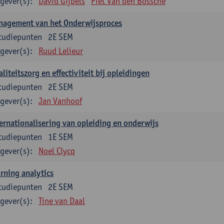
gever(s):
David Gijbels
Piet Van den Bossche
nagement van het Onderwijsproces
tudiepunten
2E SEM
gever(s):
Ruud Lelieur
liteitszorg en effectiviteit bij opleidingen
tudiepunten
2E SEM
gever(s):
Jan Vanhoof
ernationalisering van opleiding en onderwijs
tudiepunten
1E SEM
gever(s):
Noel Clycq
rning analytics
tudiepunten
2E SEM
gever(s):
Tine van Daal