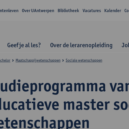
ntenleven
Over UAntwerpen
Bibliotheek
Vacatures
Kalender
Co
Geef je al les?
Over de lerarenopleiding
Jo
achelor
Maatschappijwetenschappen
Sociale wetenschappen
tudieprogramma va
ducatieve master so
etenschappen