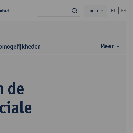
Login
ntact
NL
EN
zoek
Meer
bmogelijkheden
n de
ciale