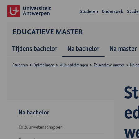
Studeren
Onderzoek
Stude
EDUCATIEVE MASTER
Tijdens bachelor
Na bachelor
Na master
Studeren
Opleidingen
Alle opleidingen
Educatieve master
Na b
S
e
Na bachelor
w
Cultuurwetenschappen