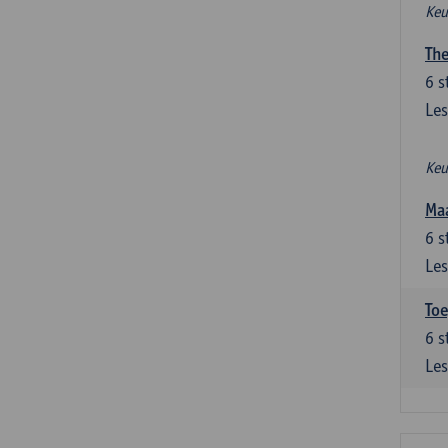
Keu
The
6
s
Les
Keu
Maa
6
s
Les
Toe
6
s
Les