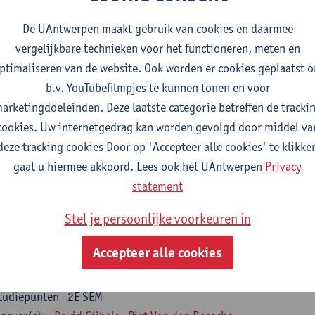
nsumer Psychology
De UAntwerpen maakt gebruik van cookies en daarmee
tudiepunten
2E SEM
vergelijkbare technieken voor het functioneren, meten en
gever(s):
Katrien Maldoy
Konrad Rudnicki
ptimaliseren van de website. Ook worden er cookies geplaatst 
b.v. YouTubefilmpjes te kunnen tonen en voor
rnalistiek en crossmedialiteit
arketingdoeleinden. Deze laatste categorie betreffen de tracki
tudiepunten
1E SEM
cookies. Uw internetgedrag kan worden gevolgd door middel va
gever(s):
Steve Paulussen
deze tracking cookies Door op 'Accepteer alle cookies' te klikke
gaat u hiermee akkoord. Lees ook het UAntwerpen
Privacy
terne Communicatie
statement
tudiepunten
1E SEM
gever(s):
Charlotte De Backer
Stel je persoonlijke voorkeuren in
zevakken cluster opleidings- en onderwijswetenschappen
Accepteer alle cookies
en op de werkplek
tudiepunten
2E SEM