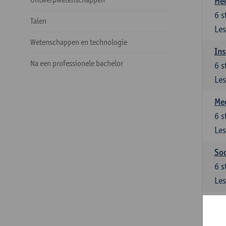
He
6
s
Talen
Les
Wetenschappen en technologie
Ins
Na een professionele bachelor
6
s
Les
Med
6
s
Les
Soc
6
s
Les
Ke
Keu