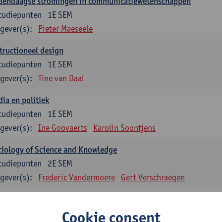
dendaagse stromingen in communicatiewetenschappen
tudiepunten
1E SEM
gever(s):
Pieter Maeseele
tructioneel design
tudiepunten
1E SEM
gever(s):
Tine van Daal
ia en politiek
tudiepunten
1E SEM
gever(s):
Ine Goovaerts
Karolin Soontjens
iology of Science and Knowledge
tudiepunten
2E SEM
gever(s):
Frederic Vandermoere
Gert Verschraegen
uzevakken: 12 studiepunten
Cookie consent
zevakken cluster communicatiewetenschappen