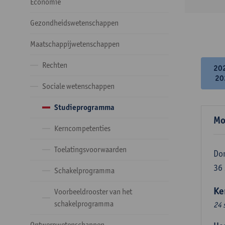
Economie
Gezondheidswetenschappen
Maatschappijwetenschappen
Rechten
20
20
Sociale wetenschappen
Studieprogramma
Mo
Kerncompetenties
Toelatingsvoorwaarden
Do
36
Schakelprogramma
Ke
Voorbeeldrooster van het
schakelprogramma
24 
Ontwerpwetenschappen