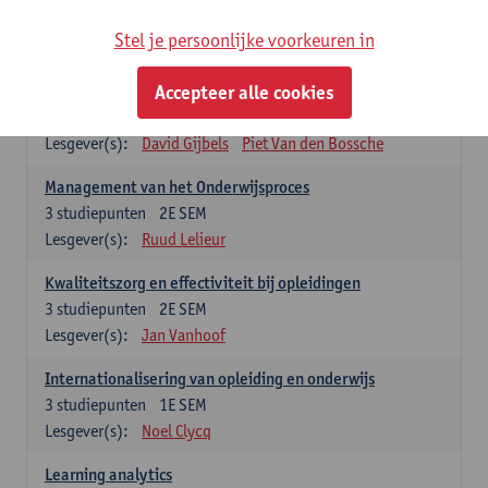
Stel je persoonlijke voorkeuren in
Keuzevakken cluster opleidings- en onderwijswetenschappen
Accepteer alle cookies
Leren op de werkplek
6
studiepunten
2E SEM
Lesgever(s):
David Gijbels
Piet Van den Bossche
Management van het Onderwijsproces
3
studiepunten
2E SEM
Lesgever(s):
Ruud Lelieur
Kwaliteitszorg en effectiviteit bij opleidingen
3
studiepunten
2E SEM
Lesgever(s):
Jan Vanhoof
Internationalisering van opleiding en onderwijs
3
studiepunten
1E SEM
Lesgever(s):
Noel Clycq
Learning analytics