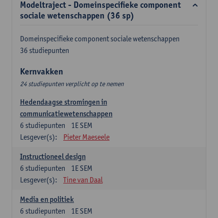
Modeltraject - Domeinspecifieke component
sociale wetenschappen (36 sp)
Domeinspecifieke component sociale wetenschappen
36 studiepunten
Kernvakken
24 studiepunten verplicht op te nemen
Hedendaagse stromingen in
communicatiewetenschappen
6
studiepunten
1E SEM
Lesgever(s):
Pieter Maeseele
Instructioneel design
6
studiepunten
1E SEM
Lesgever(s):
Tine van Daal
Media en politiek
6
studiepunten
1E SEM