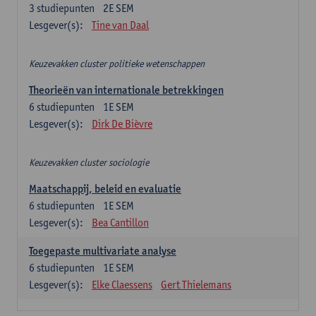
3
studiepunten
2E SEM
Lesgever(s):
Tine van Daal
Keuzevakken cluster politieke wetenschappen
Theorieën van internationale betrekkingen
6
studiepunten
1E SEM
Lesgever(s):
Dirk De Bièvre
Keuzevakken cluster sociologie
Maatschappij, beleid en evaluatie
6
studiepunten
1E SEM
Lesgever(s):
Bea Cantillon
Toegepaste multivariate analyse
6
studiepunten
1E SEM
Lesgever(s):
Elke Claessens
Gert Thielemans