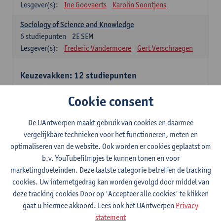
Lesgever(s):
Ine Goovaerts
Karolin Soontjens
Sociology of Science and Knowledge
6
studiepunten
2E SEM
Lesgever(s):
Frederic Vandermoere
Gert Verschraegen
Keuzevakken: 12 studiepunten
Keuzevakken cluster communicatiewetenschappen
Cookie consent
Consumer Psychology
6
studiepunten
2E SEM
De UAntwerpen maakt gebruik van cookies en daarmee
Lesgever(s):
Katrien Maldoy
Konrad Rudnicki
vergelijkbare technieken voor het functioneren, meten en
optimaliseren van de website. Ook worden er cookies geplaatst om
Journalistiek en crossmedialiteit
b.v. YouTubefilmpjes te kunnen tonen en voor
6
studiepunten
1E SEM
marketingdoeleinden. Deze laatste categorie betreffen de tracking
Lesgever(s):
Steve Paulussen
cookies. Uw internetgedrag kan worden gevolgd door middel van
Interne Communicatie
deze tracking cookies Door op 'Accepteer alle cookies' te klikken
6
studiepunten
1E SEM
gaat u hiermee akkoord. Lees ook het UAntwerpen
Privacy
Lesgever(s):
Charlotte De Backer
statement